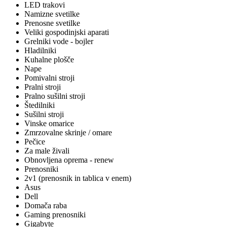
LED trakovi
Namizne svetilke
Prenosne svetilke
Veliki gospodinjski aparati
Grelniki vode - bojler
Hladilniki
Kuhalne plošče
Nape
Pomivalni stroji
Pralni stroji
Pralno sušilni stroji
Štedilniki
Sušilni stroji
Vinske omarice
Zmrzovalne skrinje / omare
Pečice
Za male živali
Obnovljena oprema - renew
Prenosniki
2v1 (prenosnik in tablica v enem)
Asus
Dell
Domača raba
Gaming prenosniki
Gigabyte