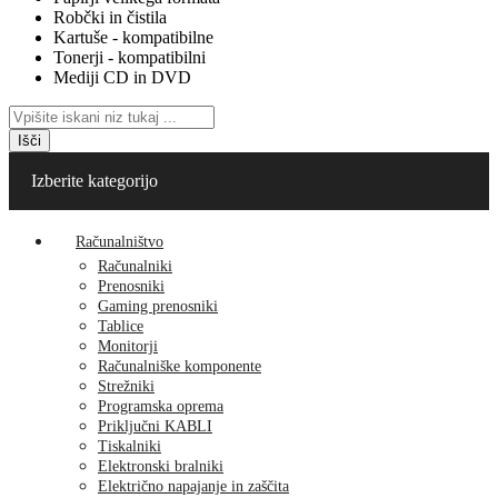
Robčki in čistila
Kartuše - kompatibilne
Tonerji - kompatibilni
Mediji CD in DVD
Išči
Izberite kategorijo
Računalništvo
Računalniki
Prenosniki
Gaming prenosniki
Tablice
Monitorji
Računalniške komponente
Strežniki
Programska oprema
Priključni KABLI
Tiskalniki
Elektronski bralniki
Električno napajanje in zaščita