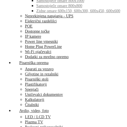
Samostoječe omare 800x1000
Samostoječe omare 800x800
Zidne omare 600x150, 600x300, 600x450, 600x600
Neprekinjena napajanja - UPS
Električni razdelilci
POE
Dostopne točke
IP kamere
Power line vmesniki
Home Plug PowerLine
Wi-Fi ojačevalci
Dodatki za mrežno opremo
Pisarniška oprema
Aparati za vezavo
Giljotine in rezalniki
Pisarniški stoli
Plastifikatorji
Spenjači
Uničevalci dokumentov
Kalkulatorji
Čitalniki
Avdio, video, foto
LED / LCD TV
Plazma TV