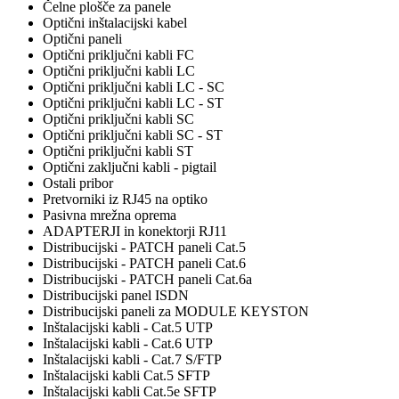
Čelne plošče za panele
Optični inštalacijski kabel
Optični paneli
Optični priključni kabli FC
Optični priključni kabli LC
Optični priključni kabli LC - SC
Optični priključni kabli LC - ST
Optični priključni kabli SC
Optični priključni kabli SC - ST
Optični priključni kabli ST
Optični zaključni kabli - pigtail
Ostali pribor
Pretvorniki iz RJ45 na optiko
Pasivna mrežna oprema
ADAPTERJI in konektorji RJ11
Distribucijski - PATCH paneli Cat.5
Distribucijski - PATCH paneli Cat.6
Distribucijski - PATCH paneli Cat.6a
Distribucijski panel ISDN
Distribucijski paneli za MODULE KEYSTON
Inštalacijski kabli - Cat.5 UTP
Inštalacijski kabli - Cat.6 UTP
Inštalacijski kabli - Cat.7 S/FTP
Inštalacijski kabli Cat.5 SFTP
Inštalacijski kabli Cat.5e SFTP