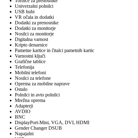
Torbice za prenosnike
Univerzalni polnilci
USB hubi
VR očala in dodatki
Dodatki za prenosnike
Dodatki za monitorje
Nosilci za monitorje
Digitalna varnost
Kripto denarnice
Pametne kartice in čitalci pametnih kartic
Varnostni ključi
Grafične tablice
Telefonija
Mobilni telefoni
Nosilci za telefone
Oprema za mobilne naprave
Ostalo
Polnilci in avto polnilci
Mrežna oprema
Adapterji
AVDIO
BNC
DisplayPort-Mini, VGA, DVI, HDMI
Gender Changer DSUB
Napajalni