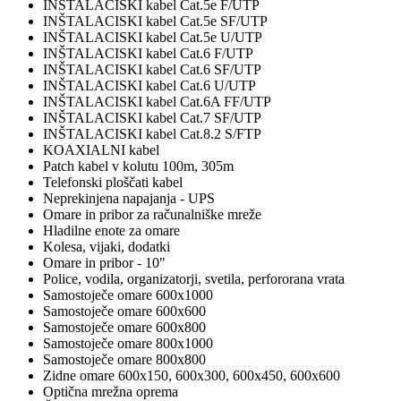
INŠTALACISKI kabel Cat.5e F/UTP
INŠTALACISKI kabel Cat.5e SF/UTP
INŠTALACISKI kabel Cat.5e U/UTP
INŠTALACISKI kabel Cat.6 F/UTP
INŠTALACISKI kabel Cat.6 SF/UTP
INŠTALACISKI kabel Cat.6 U/UTP
INŠTALACISKI kabel Cat.6A FF/UTP
INŠTALACISKI kabel Cat.7 SF/UTP
INŠTALACISKI kabel Cat.8.2 S/FTP
KOAXIALNI kabel
Patch kabel v kolutu 100m, 305m
Telefonski ploščati kabel
Neprekinjena napajanja - UPS
Omare in pribor za računalniške mreže
Hladilne enote za omare
Kolesa, vijaki, dodatki
Omare in pribor - 10"
Police, vodila, organizatorji, svetila, perfororana vrata
Samostoječe omare 600x1000
Samostoječe omare 600x600
Samostoječe omare 600x800
Samostoječe omare 800x1000
Samostoječe omare 800x800
Zidne omare 600x150, 600x300, 600x450, 600x600
Optična mrežna oprema