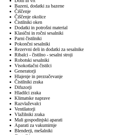
Dom in vrt
Bazeni, dodatki za bazene
Čiščenje
Čiščenje okolice
Čistilniki oken
Dodatki in potrošni material
Klasični in ročni sesalniki
Parni čistilniki
Pokončni sesalniki
Rezervni deli in dodatki za sesalnike
Ribalci - čistilno - sesalni stroji
Robotski sesalniki
Visokotlačni čistilci
Generatorji
Hlajenje in prezračevanje
Čistilniki zraka
Difuzorji
Hladilci zraka
Klimatske naprave
Razvlaževalci
Ventilatorji
Vlažilniki zraka
Mali gospodinjski aparati
Aparati za vakumirnje
Blenderji, mešalniki