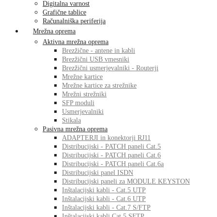
Digitalna varnost
Grafične tablice
Računalniška periferija
Mrežna oprema
Aktivna mrežna oprema
Brezžične - antene in kabli
Brezžični USB vmesniki
Brezžični usmerjevalniki - Routerji
Mrežne kartice
Mrežne kartice za strežnike
Mrežni strežniki
SFP moduli
Usmerjevalniki
Stikala
Pasivna mrežna oprema
ADAPTERJI in konektorji RJ11
Distribucijski - PATCH paneli Cat.5
Distribucijski - PATCH paneli Cat.6
Distribucijski - PATCH paneli Cat.6a
Distribucijski panel ISDN
Distribucijski paneli za MODULE KEYSTON
Inštalacijski kabli - Cat.5 UTP
Inštalacijski kabli - Cat.6 UTP
Inštalacijski kabli - Cat.7 S/FTP
Inštalacijski kabli Cat.5 SFTP