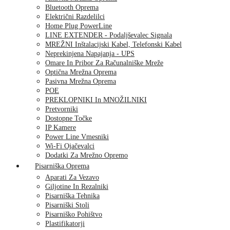
Bluetooth Oprema
Električni Razdelilci
Home Plug PowerLine
LINE EXTENDER - Podaljševalec Signala
MREŽNI Inštalacijski Kabel, Telefonski Kabel
Neprekinjena Napajanja - UPS
Omare In Pribor Za Računalniške Mreže
Optična Mrežna Oprema
Pasivna Mrežna Oprema
POE
PREKLOPNIKI In MNOŽILNIKI
Pretvorniki
Dostopne Točke
IP Kamere
Power Line Vmesniki
Wi-Fi Ojačevalci
Dodatki Za Mrežno Opremo
Pisarniška Oprema
Aparati Za Vezavo
Giljotine In Rezalniki
Pisarniška Tehnika
Pisarniški Stoli
Pisarniško Pohištvo
Plastifikatorji