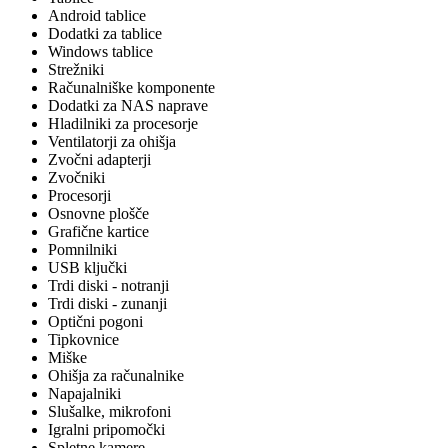
Android tablice
Dodatki za tablice
Windows tablice
Strežniki
Računalniške komponente
Dodatki za NAS naprave
Hladilniki za procesorje
Ventilatorji za ohišja
Zvočni adapterji
Zvočniki
Procesorji
Osnovne plošče
Grafične kartice
Pomnilniki
USB ključki
Trdi diski - notranji
Trdi diski - zunanji
Optični pogoni
Tipkovnice
Miške
Ohišja za računalnike
Napajalniki
Slušalke, mikrofoni
Igralni pripomočki
Spletne kamere