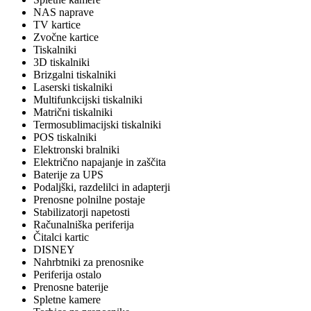
NAS naprave
TV kartice
Zvočne kartice
Tiskalniki
3D tiskalniki
Brizgalni tiskalniki
Laserski tiskalniki
Multifunkcijski tiskalniki
Matrični tiskalniki
Termosublimacijski tiskalniki
POS tiskalniki
Elektronski bralniki
Električno napajanje in zaščita
Baterije za UPS
Podaljški, razdelilci in adapterji
Prenosne polnilne postaje
Stabilizatorji napetosti
Računalniška periferija
Čitalci kartic
DISNEY
Nahrbtniki za prenosnike
Periferija ostalo
Prenosne baterije
Spletne kamere