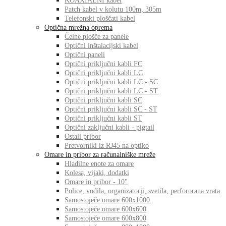
KOAXIALNI kabel
Patch kabel v kolutu 100m, 305m
Telefonski ploščati kabel
Optična mrežna oprema
Čelne plošče za panele
Optični inštalacijski kabel
Optični paneli
Optični priključni kabli FC
Optični priključni kabli LC
Optični priključni kabli LC - SC
Optični priključni kabli LC - ST
Optični priključni kabli SC
Optični priključni kabli SC - ST
Optični priključni kabli ST
Optični zaključni kabli - pigtail
Ostali pribor
Pretvorniki iz RJ45 na optiko
Omare in pribor za računalniške mreže
Hladilne enote za omare
Kolesa, vijaki, dodatki
Omare in pribor - 10"
Police, vodila, organizatorji, svetila, perfororana vrata
Samostoječe omare 600x1000
Samostoječe omare 600x600
Samostoječe omare 600x800