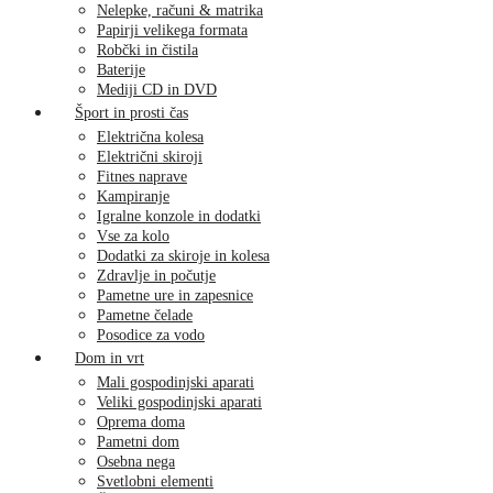
Nelepke, računi & matrika
Papirji velikega formata
Robčki in čistila
Baterije
Mediji CD in DVD
Šport in prosti čas
Električna kolesa
Električni skiroji
Fitnes naprave
Kampiranje
Igralne konzole in dodatki
Vse za kolo
Dodatki za skiroje in kolesa
Zdravlje in počutje
Pametne ure in zapesnice
Pametne čelade
Posodice za vodo
Dom in vrt
Mali gospodinjski aparati
Veliki gospodinjski aparati
Oprema doma
Pametni dom
Osebna nega
Svetlobni elementi