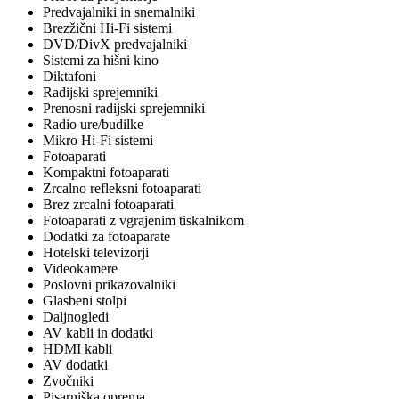
Predvajalniki in snemalniki
Brezžični Hi-Fi sistemi
DVD/DivX predvajalniki
Sistemi za hišni kino
Diktafoni
Radijski sprejemniki
Prenosni radijski sprejemniki
Radio ure/budilke
Mikro Hi-Fi sistemi
Fotoaparati
Kompaktni fotoaparati
Zrcalno refleksni fotoaparati
Brez zrcalni fotoaparati
Fotoaparati z vgrajenim tiskalnikom
Dodatki za fotoaparate
Hotelski televizorji
Videokamere
Poslovni prikazovalniki
Glasbeni stolpi
Daljnogledi
AV kabli in dodatki
HDMI kabli
AV dodatki
Zvočniki
Pisarniška oprema