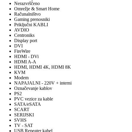
Nerazvrščeno
Omrežje & Smart Home
Računalništvo
Gaming prenosniki
Priključni KABLI
AVDIO
Centroniks
Display port
DVI
FireWire
HDMI - DVi
HDMI A-A
HDMI, HDMI 4K, HDMI 8K
KVM
Modem
NAPAJALNI - 220V + interni
Označevanje kablov
PS2
PVC vezice za kable
SATA/eSATA
SCART
SERIJSKI
SVHS
TV - SAT
USB Repeater kabel