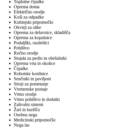
Toplotne črpalke
Oprema doma
Električno orodje
Koši za odpadke
Kuhinjski pripomočki
Okvirji za slike
Oprema za delavnice, skladišča
Oprema za kopalnice
Podaljški, razdelilci
Pohištvo
Ročno orodje
Stojala za perilo in obešalniki
Oprema vrta in okolice
Črpalke
Robotske kosilnice
Senčniki in paviljoni
Stroji za pometanje
Vremenske postaje
Vrtno orodje
Vrtno pohištvo in dodatki
Zalivalni sistemi
Žari in kurišča
Osebna nega
Medicinski pripomočki
Nega las