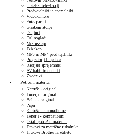
Poslovni prikazovalniki
Hotelski televizorji
Predvajalniki in snemalniki
Videokamere
Fotoaparati
Glasbeni stolpi
Daljinci
Daljnogledi
Mikroskopi
Teleskopi
MP3 in MP4 predvajalniki
Projektorji in pribor
Radijski sprejemniki
AV kabli in dodatki
Zvočniki
Potrošni material
Kartuše - original
Tonerji - original
Bobni - original
Papir
Kartuše - kompatibilne
Tonerji - kompatibilni
Ostali potrošni material
Trakovi za matrične tiskalnike
Trakovi Brother in etikete