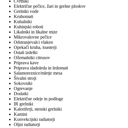
Cvrtniki
Električne pečice, žari in grelne ploskve
Grelniki vode
Kruhomati
Kuhalniki
Kuhinjski roboti
Likalniki in likalne mize
Mikrovalovne pečice
Odstranjevalci vlaken
Opekači kruha, toasterji
Ostali izdelki
Ožemalniki citrusov
Priprava kave
Priprava sladoleda in ledomati
Salamoreznice/mletje mesa
Šivalni stroji
Sokovniki
Ogrevanje
Dodatki
Električne odeje in podloge
IR grelniki
Kaloriferji, stenski grelniki
Kamini
Konvekcijski radiatorji
Oljni radiatorji