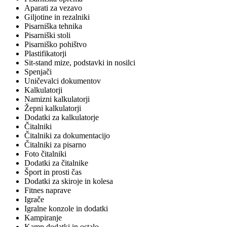
Aparati za vezavo
Giljotine in rezalniki
Pisarniška tehnika
Pisarniški stoli
Pisarniško pohištvo
Plastifikatorji
Sit-stand mize, podstavki in nosilci
Spenjači
Uničevalci dokumentov
Kalkulatorji
Namizni kalkulatorji
Žepni kalkulatorji
Dodatki za kalkulatorje
Čitalniki
Čitalniki za dokumentacijo
Čitalniki za pisarno
Foto čitalniki
Dodatki za čitalnike
Šport in prosti čas
Dodatki za skiroje in kolesa
Fitnes naprave
Igrače
Igralne konzole in dodatki
Kampiranje
Kamp dodatki in ostalo