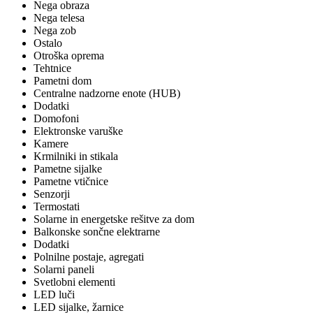
Nega obraza
Nega telesa
Nega zob
Ostalo
Otroška oprema
Tehtnice
Pametni dom
Centralne nadzorne enote (HUB)
Dodatki
Domofoni
Elektronske varuške
Kamere
Krmilniki in stikala
Pametne sijalke
Pametne vtičnice
Senzorji
Termostati
Solarne in energetske rešitve za dom
Balkonske sončne elektrarne
Dodatki
Polnilne postaje, agregati
Solarni paneli
Svetlobni elementi
LED luči
LED sijalke, žarnice