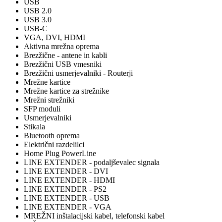
USB
USB 2.0
USB 3.0
USB-C
VGA, DVI, HDMI
Aktivna mrežna oprema
Brezžične - antene in kabli
Brezžični USB vmesniki
Brezžični usmerjevalniki - Routerji
Mrežne kartice
Mrežne kartice za strežnike
Mrežni strežniki
SFP moduli
Usmerjevalniki
Stikala
Bluetooth oprema
Električni razdelilci
Home Plug PowerLine
LINE EXTENDER - podaljševalec signala
LINE EXTENDER - DVI
LINE EXTENDER - HDMI
LINE EXTENDER - PS2
LINE EXTENDER - USB
LINE EXTENDER - VGA
MREŽNI inštalacijski kabel, telefonski kabel