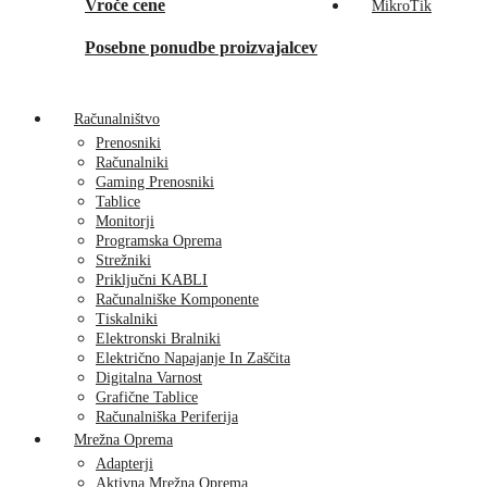
Vroče cene
MikroTik
Posebne ponudbe proizvajalcev
Računalništvo
Prenosniki
Računalniki
Gaming Prenosniki
Tablice
Monitorji
Programska Oprema
Strežniki
Priključni KABLI
Računalniške Komponente
Tiskalniki
Elektronski Bralniki
Električno Napajanje In Zaščita
Digitalna Varnost
Grafične Tablice
Računalniška Periferija
Mrežna Oprema
Adapterji
Aktivna Mrežna Oprema