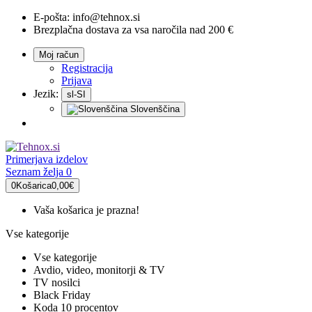
E-pošta:
info@tehnox.si
Brezplačna dostava za vsa naročila nad 200 €
Moj račun
Registracija
Prijava
Jezik:
sl-SI
Slovenščina
Primerjava
izdelov
Seznam želja
0
0
Košarica
0,00€
Vaša košarica je prazna!
Vse kategorije
Vse kategorije
Avdio, video, monitorji & TV
TV nosilci
Black Friday
Koda 10 procentov