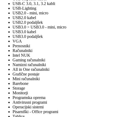
USB-C 3.0, 3.1, 3.2 kabli
USB-Lighting
USB2.0 - mini, micro
USB2.0 kabel
USB2.0 podaljšek
USB3.0 > USB3.0 - mini, micro
USB3.0 kabel
USB3.0 podaljšek
VGA
Prenosniki
Računalniki
Intel NUK
Gaming računalniki
Namizni računalniki
All in One računalniki
Grafične postaje
Mini računalniki
Barebone
Storage
Monitorji
Programska oprema
Antivirusni programi
Operacijski sistemi
Pisarniški - Office programi
Tablice