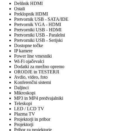
Delilnik HDMI
Ostali
Preklopnik HDMI
Pretvornik USB - SATA/IDE
Pretvornik VGA - HDMI
Pretvorniki USB - HDMI
Pretvorniki USB - Paralelni
Pretvorniki USB - Serijski
Dostopne točke
IP kamere
Power line vmesniki
Wi-Fi ojačevalci
Dodatki za mrežno opremo
ORODJE in TESTERJI
Avdio, video, foto
Konferenčni sistemi
Daljinci
Mikroskopi
MP3 in MP4 predvajalniki
Teleskopi
LED / LCD TV
Plazma TV
Projektorji in pribor
Projektorji
Pribor za projektorje