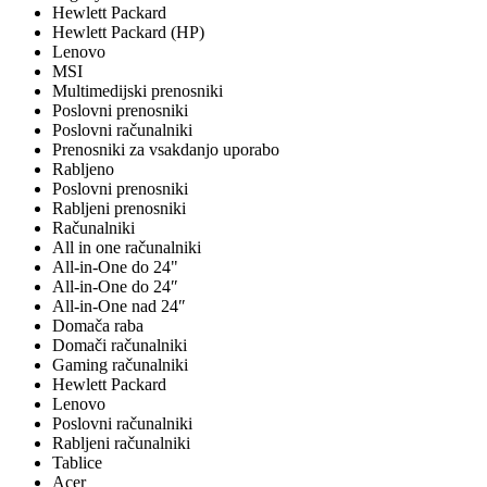
Hewlett Packard
Hewlett Packard (HP)
Lenovo
MSI
Multimedijski prenosniki
Poslovni prenosniki
Poslovni računalniki
Prenosniki za vsakdanjo uporabo
Rabljeno
Poslovni prenosniki
Rabljeni prenosniki
Računalniki
All in one računalniki
All-in-One do 24"
All-in-One do 24″
All-in-One nad 24″
Domača raba
Domači računalniki
Gaming računalniki
Hewlett Packard
Lenovo
Poslovni računalniki
Rabljeni računalniki
Tablice
Acer