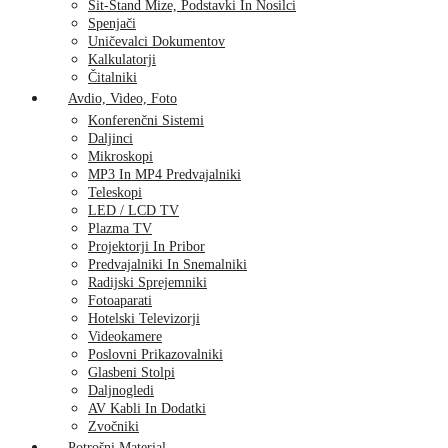
Sit-Stand Mize, Podstavki In Nosilci
Spenjači
Uničevalci Dokumentov
Kalkulatorji
Čitalniki
Avdio, Video, Foto
Konferenčni Sistemi
Daljinci
Mikroskopi
MP3 In MP4 Predvajalniki
Teleskopi
LED / LCD TV
Plazma TV
Projektorji In Pribor
Predvajalniki In Snemalniki
Radijski Sprejemniki
Fotoaparati
Hotelski Televizorji
Videokamere
Poslovni Prikazovalniki
Glasbeni Stolpi
Daljnogledi
AV Kabli In Dodatki
Zvočniki
Potrošni Material