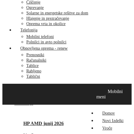
Čiščenje
Ogrevanje
Solarne in energetske rešitve za dom
Hlajenje in prezračevanje
Oprema vrta in okolice
Telefonija
Mobilni telefoni
Polnilci in avto polnilci
Obnovljena oprema - renew
Prenosniki
Računalniki
Tablice
Rabljeno
Tablični
Domov
Novi izdelki
Vroče
MikroTik
Tehnox izdelki
Mobilni
Vizualna prenova
Kontakt
O nas
meni
Promocije
Domov
Novi Izdelki
HP AMD junij 2026
Vroče