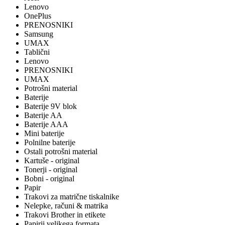
Lenovo
OnePlus
PRENOSNIKI
Samsung
UMAX
Tablični
Lenovo
PRENOSNIKI
UMAX
Potrošni material
Baterije
Baterije 9V blok
Baterije AA
Baterije AAA
Mini baterije
Polnilne baterije
Ostali potrošni material
Kartuše - original
Tonerji - original
Bobni - original
Papir
Trakovi za matrične tiskalnike
Nelepke, računi & matrika
Trakovi Brother in etikete
Papirji velikega formata