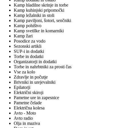
Kamp hladilne skrinje in torbe
Kamp kuhinjski pripomočki
Kamp ležalniki in stoli
Kamp paviljoni, šotori, senčniki
Kamp pohištvo
Kamp svetilke in komarniki
Kamp žari
Posodice za vodo
Sezonski artikli
SUP-i in dodatki
Torbe in dodatki
Organizatorji in dodatki
Torbe in nahrbtniki za prosti čas
Vse za kolo
Zdravlje in počutje
Brivniki in urejevalniki
Epilatorji
Električni skiroji
Pametne ure in zapesnice
Pametne čelade
Električna kolesa
Avto - Moto
Avto radio
Olja in maziva