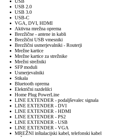
USB
USB 2.0
USB 3.0
USB-C
VGA, DVI, HDMI
Aktivna mrežna oprema
Brezžične - antene in kabli
Brezžični USB vmesniki
Brezžični usmerjevalniki - Routerji
Mrežne kartice
Mrežne kartice za strežnike
Mrežni strežniki
SFP moduli
Usmerjevalniki
Stikala
Bluetooth oprema
Električni razdelilci
Home Plug PowerLine
LINE EXTENDER - podaljševalec signala
LINE EXTENDER - DVI
LINE EXTENDER - HDMI
LINE EXTENDER - PS2
LINE EXTENDER - USB
LINE EXTENDER - VGA
MREŽNI inštalacijski kabel, telefonski kabel