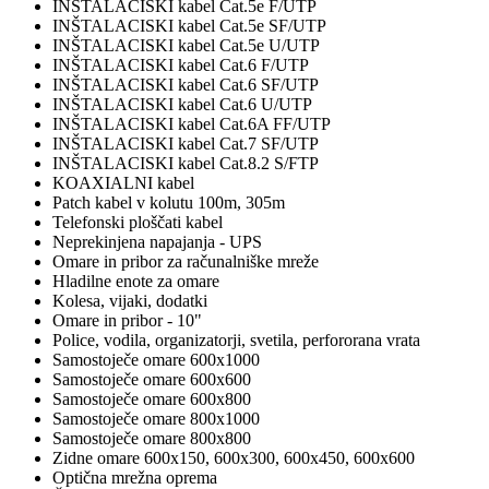
INŠTALACISKI kabel Cat.5e F/UTP
INŠTALACISKI kabel Cat.5e SF/UTP
INŠTALACISKI kabel Cat.5e U/UTP
INŠTALACISKI kabel Cat.6 F/UTP
INŠTALACISKI kabel Cat.6 SF/UTP
INŠTALACISKI kabel Cat.6 U/UTP
INŠTALACISKI kabel Cat.6A FF/UTP
INŠTALACISKI kabel Cat.7 SF/UTP
INŠTALACISKI kabel Cat.8.2 S/FTP
KOAXIALNI kabel
Patch kabel v kolutu 100m, 305m
Telefonski ploščati kabel
Neprekinjena napajanja - UPS
Omare in pribor za računalniške mreže
Hladilne enote za omare
Kolesa, vijaki, dodatki
Omare in pribor - 10"
Police, vodila, organizatorji, svetila, perfororana vrata
Samostoječe omare 600x1000
Samostoječe omare 600x600
Samostoječe omare 600x800
Samostoječe omare 800x1000
Samostoječe omare 800x800
Zidne omare 600x150, 600x300, 600x450, 600x600
Optična mrežna oprema