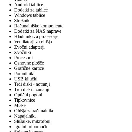
Android tablice
Dodatki za tablice
Windows tablice
Strežniki
Računalniške komponente
Dodatki za NAS naprave
Hladilniki za procesorje
Ventilatorji za ohišja
Zvočni adapterji
Zvočniki
Procesorji
Osnovne plošče
Grafične kartice
Pomnilniki
USB ključki
Trdi diski - notranji
Trdi diski - zunanji
Optični pogoni
Tipkovnice
Miške
Ohišja za računalnike
Napajalniki
Slušalke, mikrofoni
Igralni pripomočki
Spletne kamere