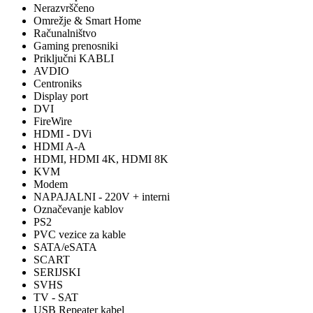
Nerazvrščeno
Omrežje & Smart Home
Računalništvo
Gaming prenosniki
Priključni KABLI
AVDIO
Centroniks
Display port
DVI
FireWire
HDMI - DVi
HDMI A-A
HDMI, HDMI 4K, HDMI 8K
KVM
Modem
NAPAJALNI - 220V + interni
Označevanje kablov
PS2
PVC vezice za kable
SATA/eSATA
SCART
SERIJSKI
SVHS
TV - SAT
USB Repeater kabel