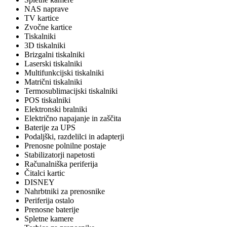
NAS naprave
TV kartice
Zvočne kartice
Tiskalniki
3D tiskalniki
Brizgalni tiskalniki
Laserski tiskalniki
Multifunkcijski tiskalniki
Matrični tiskalniki
Termosublimacijski tiskalniki
POS tiskalniki
Elektronski bralniki
Električno napajanje in zaščita
Baterije za UPS
Podaljški, razdelilci in adapterji
Prenosne polnilne postaje
Stabilizatorji napetosti
Računalniška periferija
Čitalci kartic
DISNEY
Nahrbtniki za prenosnike
Periferija ostalo
Prenosne baterije
Spletne kamere