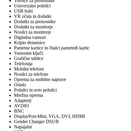
Torbice za prenosnike
Univerzalni polnilci
USB hubi
VR očala in dodatki
Dodatki za prenosnike
Dodatki za monitorje
Nosilci za monitorje
Digitalna varnost
Kripto denarnice
Pametne kartice in čitalci pametnih kartic
Varnostni ključi
Grafične tablice
Telefonija
Mobilni telefoni
Nosilci za telefone
Oprema za mobilne naprave
Ostalo
Polnilci in avto polnilci
Mrežna oprema
Adapterji
AVDIO
BNC
DisplayPort-Mini, VGA, DVI, HDMI
Gender Changer DSUB
Napajalni