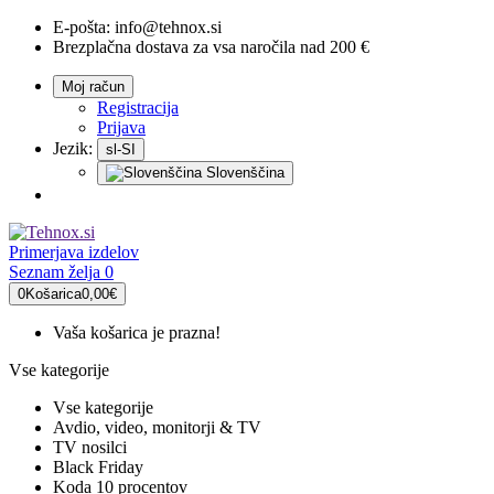
E-pošta:
info@tehnox.si
Brezplačna dostava za vsa naročila nad 200 €
Moj račun
Registracija
Prijava
Jezik:
sl-SI
Slovenščina
Primerjava
izdelov
Seznam želja
0
0
Košarica
0,00€
Vaša košarica je prazna!
Vse kategorije
Vse kategorije
Avdio, video, monitorji & TV
TV nosilci
Black Friday
Koda 10 procentov