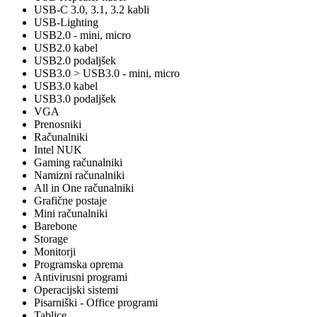
USB-C 3.0, 3.1, 3.2 kabli
USB-Lighting
USB2.0 - mini, micro
USB2.0 kabel
USB2.0 podaljšek
USB3.0 > USB3.0 - mini, micro
USB3.0 kabel
USB3.0 podaljšek
VGA
Prenosniki
Računalniki
Intel NUK
Gaming računalniki
Namizni računalniki
All in One računalniki
Grafične postaje
Mini računalniki
Barebone
Storage
Monitorji
Programska oprema
Antivirusni programi
Operacijski sistemi
Pisarniški - Office programi
Tablice