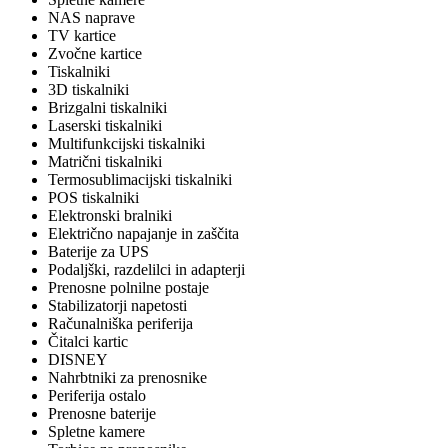
NAS naprave
TV kartice
Zvočne kartice
Tiskalniki
3D tiskalniki
Brizgalni tiskalniki
Laserski tiskalniki
Multifunkcijski tiskalniki
Matrični tiskalniki
Termosublimacijski tiskalniki
POS tiskalniki
Elektronski bralniki
Električno napajanje in zaščita
Baterije za UPS
Podaljški, razdelilci in adapterji
Prenosne polnilne postaje
Stabilizatorji napetosti
Računalniška periferija
Čitalci kartic
DISNEY
Nahrbtniki za prenosnike
Periferija ostalo
Prenosne baterije
Spletne kamere