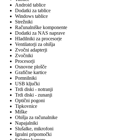
Android tablice
Dodatki za tablice
Windows tablice
Strežniki
Računalniške komponente
Dodatki za NAS naprave
Hladilniki za procesorje
Ventilatorji za ohišja
Zvočni adapterji
Zvočniki
Procesorji
Osnovne plošče
Grafične kartice
Pomnilniki
USB ključki
Trdi diski - notranji
Trdi diski - zunanji
Optični pogoni
Tipkovnice
Miške
Ohišja za računalnike
Napajalniki
Slušalke, mikrofoni
Igralni pripomočki
Spletne kamere