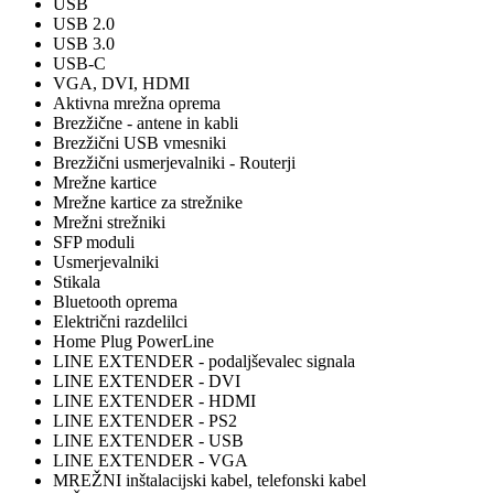
USB
USB 2.0
USB 3.0
USB-C
VGA, DVI, HDMI
Aktivna mrežna oprema
Brezžične - antene in kabli
Brezžični USB vmesniki
Brezžični usmerjevalniki - Routerji
Mrežne kartice
Mrežne kartice za strežnike
Mrežni strežniki
SFP moduli
Usmerjevalniki
Stikala
Bluetooth oprema
Električni razdelilci
Home Plug PowerLine
LINE EXTENDER - podaljševalec signala
LINE EXTENDER - DVI
LINE EXTENDER - HDMI
LINE EXTENDER - PS2
LINE EXTENDER - USB
LINE EXTENDER - VGA
MREŽNI inštalacijski kabel, telefonski kabel