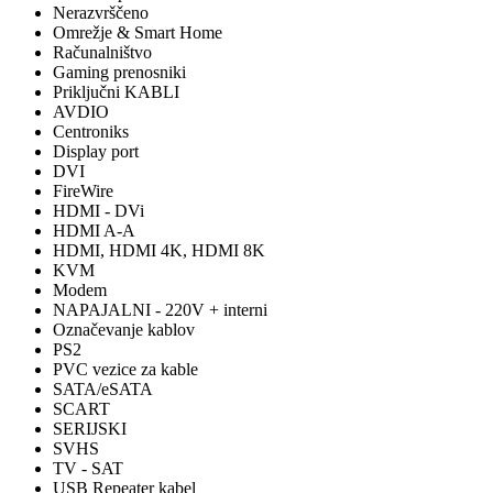
Nerazvrščeno
Omrežje & Smart Home
Računalništvo
Gaming prenosniki
Priključni KABLI
AVDIO
Centroniks
Display port
DVI
FireWire
HDMI - DVi
HDMI A-A
HDMI, HDMI 4K, HDMI 8K
KVM
Modem
NAPAJALNI - 220V + interni
Označevanje kablov
PS2
PVC vezice za kable
SATA/eSATA
SCART
SERIJSKI
SVHS
TV - SAT
USB Repeater kabel