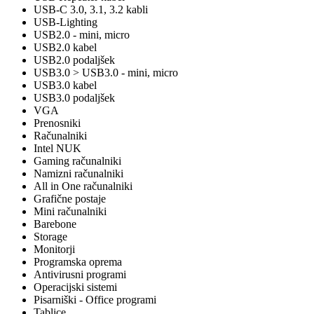
USB-C 3.0, 3.1, 3.2 kabli
USB-Lighting
USB2.0 - mini, micro
USB2.0 kabel
USB2.0 podaljšek
USB3.0 > USB3.0 - mini, micro
USB3.0 kabel
USB3.0 podaljšek
VGA
Prenosniki
Računalniki
Intel NUK
Gaming računalniki
Namizni računalniki
All in One računalniki
Grafične postaje
Mini računalniki
Barebone
Storage
Monitorji
Programska oprema
Antivirusni programi
Operacijski sistemi
Pisarniški - Office programi
Tablice