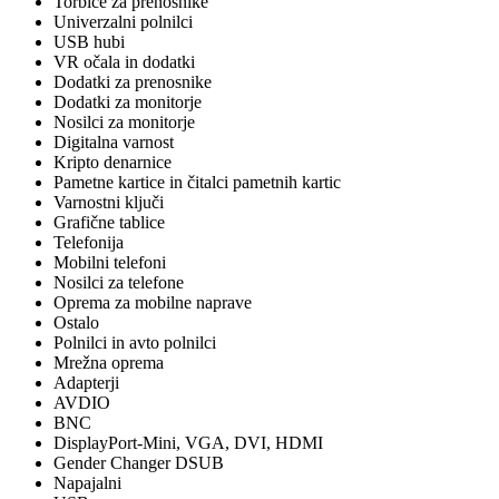
Torbice za prenosnike
Univerzalni polnilci
USB hubi
VR očala in dodatki
Dodatki za prenosnike
Dodatki za monitorje
Nosilci za monitorje
Digitalna varnost
Kripto denarnice
Pametne kartice in čitalci pametnih kartic
Varnostni ključi
Grafične tablice
Telefonija
Mobilni telefoni
Nosilci za telefone
Oprema za mobilne naprave
Ostalo
Polnilci in avto polnilci
Mrežna oprema
Adapterji
AVDIO
BNC
DisplayPort-Mini, VGA, DVI, HDMI
Gender Changer DSUB
Napajalni