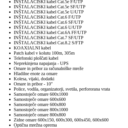
INŠTALACISKI kabel Cat.5e F/UTP
INŠTALACISKI kabel Cat.5e SF/UTP
INŠTALACISKI kabel Cat.5e U/UTP
INŠTALACISKI kabel Cat.6 F/UTP
INŠTALACISKI kabel Cat.6 SF/UTP
INŠTALACISKI kabel Cat.6 U/UTP
INŠTALACISKI kabel Cat.6A FF/UTP
INŠTALACISKI kabel Cat.7 SF/UTP
INŠTALACISKI kabel Cat.8.2 S/FTP
KOAXIALNI kabel
Patch kabel v kolutu 100m, 305m
Telefonski ploščati kabel
Neprekinjena napajanja - UPS
Omare in pribor za računalniške mreže
Hladilne enote za omare
Kolesa, vijaki, dodatki
Omare in pribor - 10"
Police, vodila, organizatorji, svetila, perfororana vrata
Samostoječe omare 600x1000
Samostoječe omare 600x600
Samostoječe omare 600x800
Samostoječe omare 800x1000
Samostoječe omare 800x800
Zidne omare 600x150, 600x300, 600x450, 600x600
Optična mrežna oprema