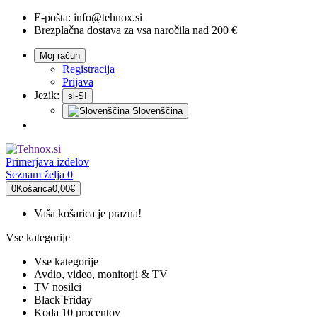
E-pošta:
info@tehnox.si
Brezplačna dostava za vsa naročila nad 200 €
Moj račun
Registracija
Prijava
Jezik:
sl-SI
Slovenščina
Primerjava
izdelov
Seznam želja
0
0
Košarica
0,00€
Vaša košarica je prazna!
Vse kategorije
Vse kategorije
Avdio, video, monitorji & TV
TV nosilci
Black Friday
Koda 10 procentov