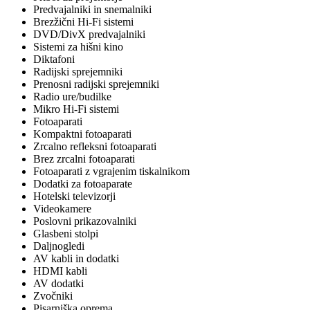
Predvajalniki in snemalniki
Brezžični Hi-Fi sistemi
DVD/DivX predvajalniki
Sistemi za hišni kino
Diktafoni
Radijski sprejemniki
Prenosni radijski sprejemniki
Radio ure/budilke
Mikro Hi-Fi sistemi
Fotoaparati
Kompaktni fotoaparati
Zrcalno refleksni fotoaparati
Brez zrcalni fotoaparati
Fotoaparati z vgrajenim tiskalnikom
Dodatki za fotoaparate
Hotelski televizorji
Videokamere
Poslovni prikazovalniki
Glasbeni stolpi
Daljnogledi
AV kabli in dodatki
HDMI kabli
AV dodatki
Zvočniki
Pisarniška oprema