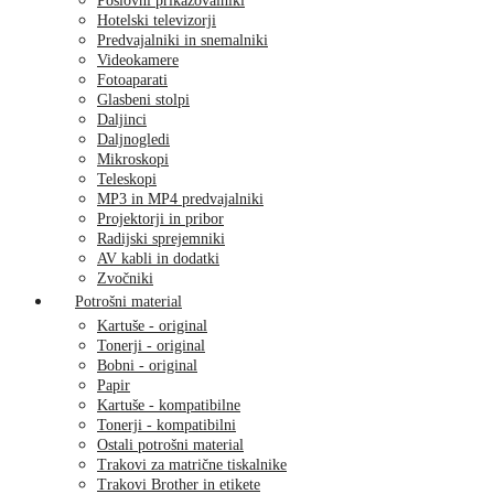
Poslovni prikazovalniki
Hotelski televizorji
Predvajalniki in snemalniki
Videokamere
Fotoaparati
Glasbeni stolpi
Daljinci
Daljnogledi
Mikroskopi
Teleskopi
MP3 in MP4 predvajalniki
Projektorji in pribor
Radijski sprejemniki
AV kabli in dodatki
Zvočniki
Potrošni material
Kartuše - original
Tonerji - original
Bobni - original
Papir
Kartuše - kompatibilne
Tonerji - kompatibilni
Ostali potrošni material
Trakovi za matrične tiskalnike
Trakovi Brother in etikete