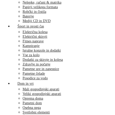
Nelepke, računi & matrika
Papirji velikega formata
Robčki in čistila
Baterije
Mediji CD in DVD
Šport in prosti čas
Električna kolesa
Električni skiroji
Fitnes naprave
Kampiranje
Igralne konzole in dodatki
Vse za kolo
Dodatki za skiroje in kolesa
Zdravlje in počutje
Pametne ure in zapesnice
Pametne čelade
Posodice za vodo
Dom in vrt
Mali gospodinjski aparati
Veliki gospodinjski aparati
Oprema doma
Pametni dom
Osebna nega
Svetlobni elementi