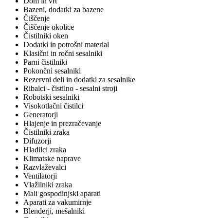
Dom in vrt
Bazeni, dodatki za bazene
Čiščenje
Čiščenje okolice
Čistilniki oken
Dodatki in potrošni material
Klasični in ročni sesalniki
Parni čistilniki
Pokončni sesalniki
Rezervni deli in dodatki za sesalnike
Ribalci - čistilno - sesalni stroji
Robotski sesalniki
Visokotlačni čistilci
Generatorji
Hlajenje in prezračevanje
Čistilniki zraka
Difuzorji
Hladilci zraka
Klimatske naprave
Razvlaževalci
Ventilatorji
Vlažilniki zraka
Mali gospodinjski aparati
Aparati za vakumirnje
Blenderji, mešalniki