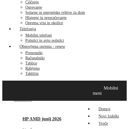
Čiščenje
Ogrevanje
Solarne in energetske rešitve za dom
Hlajenje in prezračevanje
Oprema vrta in okolice
Telefonija
Mobilni telefoni
Polnilci in avto polnilci
Obnovljena oprema - renew
Prenosniki
Računalniki
Tablice
Rabljeno
Tablični
Domov
Novi izdelki
Vroče
MikroTik
Tehnox izdelki
Mobilni
Vizualna prenova
Kontakt
O nas
meni
Promocije
Domov
Novi Izdelki
HP AMD junij 2026
Vroče