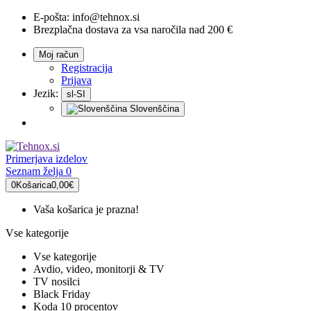
E-pošta:
info@tehnox.si
Brezplačna dostava za vsa naročila nad 200 €
Moj račun
Registracija
Prijava
Jezik:
sl-SI
Slovenščina
Primerjava
izdelov
Seznam želja
0
0
Košarica
0,00€
Vaša košarica je prazna!
Vse kategorije
Vse kategorije
Avdio, video, monitorji & TV
TV nosilci
Black Friday
Koda 10 procentov