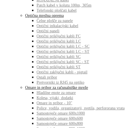
KOAXIALNI kabel
Patch kabel v kolutu 100m, 305m
Telefonski ploščati kabel
Optična mrežna oprema
Čelne plošče za panele
Optični inštalacijski kabel
Optični paneli
Optični priključni kabli FC
Optični priključni kabli LC
Optični priključni kabli LC - SC
Optični priključni kabli LC - ST
Optični priključni kabli SC
Optični priključni kabli SC - ST
Optični priključni kabli ST
Optični zaključni kabli - pigtail
Ostali pribor
Pretvorniki iz RJ45 na optiko
Omare in pribor za računalniške mreže
Hladilne enote za omare
Kolesa, vijaki, dodatki
Omare in pribor - 10"
Police, vodila, organizatorji, svetila, perfororana vrata
Samostoječe omare 600x1000
Samostoječe omare 600x600
Samostoječe omare 600x800