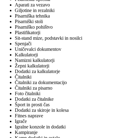
Aparati za vezavo
Giljotine in rezalniki
Pisarniška tehnika
Pisarniški stoli
Pisarniško pohištvo
Plastifikatorji
Sit-stand mize, podstavki in nosilci
Spenjači
Uničevalci dokumentov
Kalkulatorji
Namizni kalkulatorji
Žepni kalkulatorji
Dodatki za kalkulatorje
Čitalniki
Čitalniki za dokumentacijo
Čitalniki za pisarno
Foto čitalniki
Dodatki za čitalnike
Šport in prosti čas
Dodatki za skiroje in kolesa
Fitnes naprave
Igrače
Igralne konzole in dodatki
Kampiranje
Kamp dodatki in ostalo