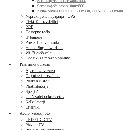
Samostoječe omare 800x1000
Samostoječe omare 800x800
Zidne omare 600x150, 600x300, 600x450, 600x600
Neprekinjena napajanja - UPS
Električni razdelilci
POE
Dostopne točke
IP kamere
Power line vmesniki
Home Plug PowerLine
Wi-Fi ojačevalci
Dodatki za mrežno opremo
Pisarniška oprema
Aparati za vezavo
Giljotine in rezalniki
Pisarniški stoli
Plastifikatorji
Spenjači
Uničevalci dokumentov
Kalkulatorji
Čitalniki
Avdio, video, foto
LED / LCD TV
Plazma TV