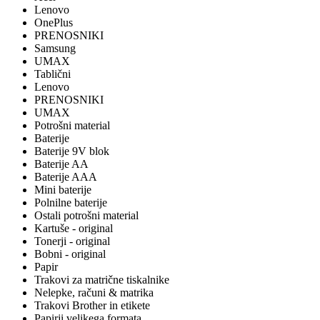
Lenovo
OnePlus
PRENOSNIKI
Samsung
UMAX
Tablični
Lenovo
PRENOSNIKI
UMAX
Potrošni material
Baterije
Baterije 9V blok
Baterije AA
Baterije AAA
Mini baterije
Polnilne baterije
Ostali potrošni material
Kartuše - original
Tonerji - original
Bobni - original
Papir
Trakovi za matrične tiskalnike
Nelepke, računi & matrika
Trakovi Brother in etikete
Papirji velikega formata