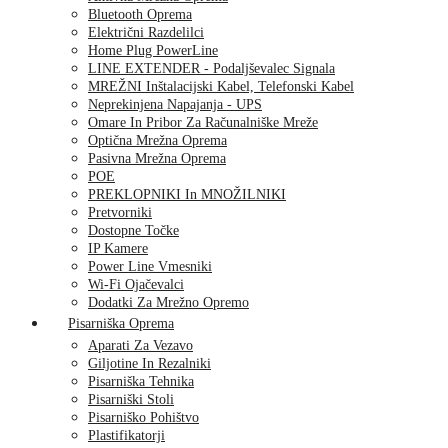
Bluetooth Oprema
Električni Razdelilci
Home Plug PowerLine
LINE EXTENDER - Podaljševalec Signala
MREŽNI Inštalacijski Kabel, Telefonski Kabel
Neprekinjena Napajanja - UPS
Omare In Pribor Za Računalniške Mreže
Optična Mrežna Oprema
Pasivna Mrežna Oprema
POE
PREKLOPNIKI In MNOŽILNIKI
Pretvorniki
Dostopne Točke
IP Kamere
Power Line Vmesniki
Wi-Fi Ojačevalci
Dodatki Za Mrežno Opremo
Pisarniška Oprema
Aparati Za Vezavo
Giljotine In Rezalniki
Pisarniška Tehnika
Pisarniški Stoli
Pisarniško Pohištvo
Plastifikatorji