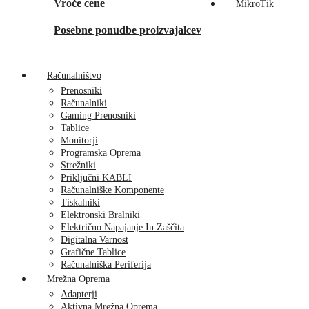
Vroče cene
MikroTik
Posebne ponudbe proizvajalcev
Računalništvo
Prenosniki
Računalniki
Gaming Prenosniki
Tablice
Monitorji
Programska Oprema
Strežniki
Priključni KABLI
Računalniške Komponente
Tiskalniki
Elektronski Bralniki
Električno Napajanje In Zaščita
Digitalna Varnost
Grafične Tablice
Računalniška Periferija
Mrežna Oprema
Adapterji
Aktivna Mrežna Oprema