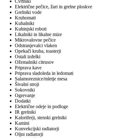
Cvrtniki
Električne pečice, žari in grelne ploskve
Grelniki vode
Kruhomati
Kuhalniki
Kuhinjski roboti
Likalniki in likalne mize
Mikrovalovne pečice
Odstranjevalci vlaken
Opekači kruha, toasterji
Ostali izdelki
Ožemalniki citrusov
Priprava kave
Priprava sladoleda in ledomati
Salamoreznice/mletje mesa
Šivalni stroji
Sokovniki
Ogrevanje
Dodatki
Električne odeje in podloge
IR grelniki
Kaloriferji, stenski grelniki
Kamini
Konvekcijski radiatorji
Oljni radiatorji