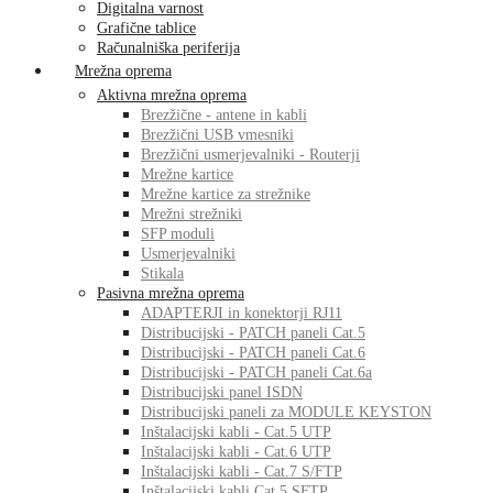
Digitalna varnost
Grafične tablice
Računalniška periferija
Mrežna oprema
Aktivna mrežna oprema
Brezžične - antene in kabli
Brezžični USB vmesniki
Brezžični usmerjevalniki - Routerji
Mrežne kartice
Mrežne kartice za strežnike
Mrežni strežniki
SFP moduli
Usmerjevalniki
Stikala
Pasivna mrežna oprema
ADAPTERJI in konektorji RJ11
Distribucijski - PATCH paneli Cat.5
Distribucijski - PATCH paneli Cat.6
Distribucijski - PATCH paneli Cat.6a
Distribucijski panel ISDN
Distribucijski paneli za MODULE KEYSTON
Inštalacijski kabli - Cat.5 UTP
Inštalacijski kabli - Cat.6 UTP
Inštalacijski kabli - Cat.7 S/FTP
Inštalacijski kabli Cat.5 SFTP