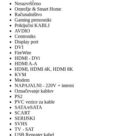
Nerazvrščeno
Omrežje & Smart Home
Računalništvo
Gaming prenosniki
Priključni KABLI
AVDIO
Centroniks
Display port
DVI
FireWire
HDMI - DVi
HDMI A-A
HDMI, HDMI 4K, HDMI 8K
KVM
Modem
NAPAJALNI - 220V + interni
Označevanje kablov
PS2
PVC vezice za kable
SATA/eSATA
SCART
SERIJSKI
SVHS
TV - SAT
USB Repeater kabel