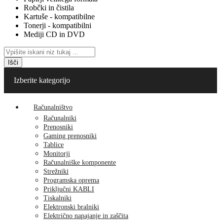
Robčki in čistila
Kartuše - kompatibilne
Tonerji - kompatibilni
Mediji CD in DVD
Išči
Izberite kategorijo
Računalništvo
Računalniki
Prenosniki
Gaming prenosniki
Tablice
Monitorji
Računalniške komponente
Strežniki
Programska oprema
Priključni KABLI
Tiskalniki
Elektronski bralniki
Električno napajanje in zaščita