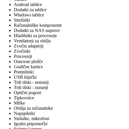
Android tablice
Dodatki za tablice
Windows tablice
Strežniki
Računalniške komponente
Dodatki za NAS naprave
Hladilniki za procesorje
Ventilatorji za ohišja
Zvočni adapterji
Zvočniki
Procesorji
Osnovne plošče
Grafične kartice
Pomnilniki
USB ključki
Trdi diski - notranji
Trdi diski - zunanji
Optični pogoni
Tipkovnice
Miške
Ohišja za računalnike
Napajalniki
Slušalke, mikrofoni
Igralni pripomočki
Spletne kamere