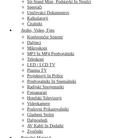
Sit-Stand Mize, Podstavki In Nosilci
Spenjači
Uničevalci Dokumentov
Kalkulatorji
Čitalniki
Avdio, Video, Foto
Konferenčni Sistemi
Daljinci
Mikroskopi
MP3 In MP4 Predvajalniki
Teleskopi
LED / LCD TV
Plazma TV
Projektorji In Pribor
Predvajalniki In Snemalniki
Radijski Sprejemniki
Fotoaparati
Hotelski Televizorji
Videokamere
Poslovni Prikazovalniki
Glasbeni Stolpi
Daljnogledi
AV Kabli In Dodatki
Zvočniki
Potrošni Material