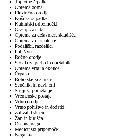
Toplotne črpalke
Oprema doma
Električno orodje
Koši za odpadke
Kuhinjski pripomočki
Okvirji za slike
Oprema za delavnice, skladišča
Oprema za kopalnice
Podaljški, razdelilci
Pohištvo
Ročno orodje
Stojala za perilo in obešalniki
Oprema vrta in okolice
Črpalke
Robotske kosilnice
Senčniki in paviljoni
Stroji za pometanje
Vremenske postaje
Vrtno orodje
Vrtno pohištvo in dodatki
Zalivalni sistemi
Žari in kurišča
Osebna nega
Medicinski pripomočki
Nega las