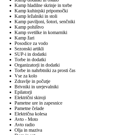
Kamp hladilne skrinje in torbe
Kamp kuhinjski pripomočki
Kamp ležalniki in stoli
Kamp paviljoni, šotori, senčniki
Kamp pohištvo
Kamp svetilke in komarniki
Kamp žari
Posodice za vodo
Sezonski artikli
SUP-i in dodatki
Torbe in dodatki
Organizatorji in dodatki
Torbe in nahrbtniki za prosti čas
Vse za kolo
Zdravlje in počutje
Brivniki in urejevalniki
Epilatorji
Električni skiroji
Pametne ure in zapesnice
Pametne čelade
Električna kolesa
Avto - Moto
Avto radio
Olja in maziva