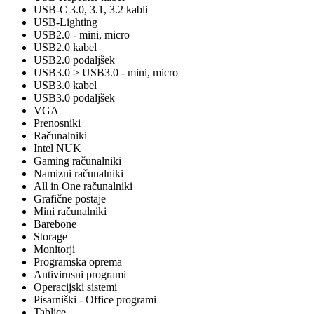
USB-C 3.0, 3.1, 3.2 kabli
USB-Lighting
USB2.0 - mini, micro
USB2.0 kabel
USB2.0 podaljšek
USB3.0 > USB3.0 - mini, micro
USB3.0 kabel
USB3.0 podaljšek
VGA
Prenosniki
Računalniki
Intel NUK
Gaming računalniki
Namizni računalniki
All in One računalniki
Grafične postaje
Mini računalniki
Barebone
Storage
Monitorji
Programska oprema
Antivirusni programi
Operacijski sistemi
Pisarniški - Office programi
Tablice