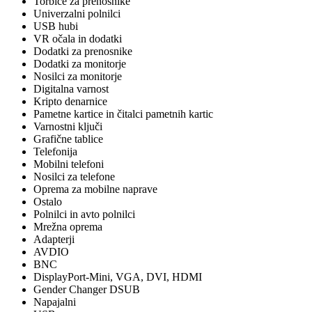
Torbice za prenosnike
Univerzalni polnilci
USB hubi
VR očala in dodatki
Dodatki za prenosnike
Dodatki za monitorje
Nosilci za monitorje
Digitalna varnost
Kripto denarnice
Pametne kartice in čitalci pametnih kartic
Varnostni ključi
Grafične tablice
Telefonija
Mobilni telefoni
Nosilci za telefone
Oprema za mobilne naprave
Ostalo
Polnilci in avto polnilci
Mrežna oprema
Adapterji
AVDIO
BNC
DisplayPort-Mini, VGA, DVI, HDMI
Gender Changer DSUB
Napajalni