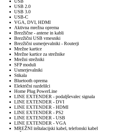
USB
USB 2.0
USB 3.0
USB-C
VGA, DVI, HDMI
Aktivna mrežna oprema
Brezžične - antene in kabli
Brezžični USB vmesniki
Brezžični usmerjevalniki - Routerji
Mrežne kartice
Mrežne kartice za strežnike
Mrežni strežniki
SFP moduli
Usmerjevalniki
Stikala
Bluetooth oprema
Električni razdelilci
Home Plug PowerLine
LINE EXTENDER - podaljševalec signala
LINE EXTENDER - DVI
LINE EXTENDER - HDMI
LINE EXTENDER - PS2
LINE EXTENDER - USB
LINE EXTENDER - VGA
MREŽNI inštalacijski kabel, telefonski kabel