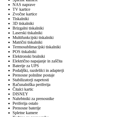
NAS naprave
TV kartice
Zvočne kartice
Tiskalniki
3D tiskalniki
Brizgalni tiskalniki
Laserski tiskalniki
Multifunkcijski tiskalniki
Matrični tiskalniki
Termosublimacijski tiskalniki
POS tiskalniki
Elektronski bralniki
Električno napajanje in zaščita
Baterije za UPS
Podaljški, razdelilci in adapterji
Prenosne polnilne postaje
Stabilizatorji napetosti
Računalniška periferija
Čitalci kartic
DISNEY
Nahrbtniki za prenosnike
Periferija ostalo
Prenosne baterije
Spletne kamere