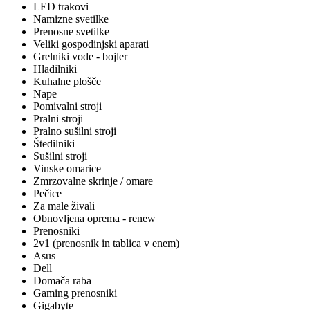
LED trakovi
Namizne svetilke
Prenosne svetilke
Veliki gospodinjski aparati
Grelniki vode - bojler
Hladilniki
Kuhalne plošče
Nape
Pomivalni stroji
Pralni stroji
Pralno sušilni stroji
Štedilniki
Sušilni stroji
Vinske omarice
Zmrzovalne skrinje / omare
Pečice
Za male živali
Obnovljena oprema - renew
Prenosniki
2v1 (prenosnik in tablica v enem)
Asus
Dell
Domača raba
Gaming prenosniki
Gigabyte