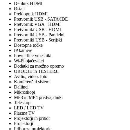
Delilnik HDMI
Ostali
Preklopnik HDMI
Pretvornik USB - SATA/IDE
Pretvornik VGA - HDMI
Pretvorniki USB - HDMI
Pretvorniki USB - Paralelni
Pretvorniki USB - Serijski
Dostopne točke
IP kamere
Power line vmesniki
Wi-Fi ojačevalci
Dodatki za mrežno opremo
ORODJE in TESTERJI
Avdio, video, foto
Konferenčni sistemi
Daljinci
Mikroskopi
MP3 in MP4 predvajalniki
Teleskopi
LED / LCD TV
Plazma TV
Projektorji in pribor
Projektorji
Pribor za projektorje