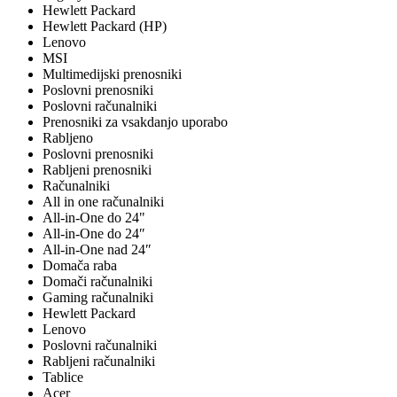
Hewlett Packard
Hewlett Packard (HP)
Lenovo
MSI
Multimedijski prenosniki
Poslovni prenosniki
Poslovni računalniki
Prenosniki za vsakdanjo uporabo
Rabljeno
Poslovni prenosniki
Rabljeni prenosniki
Računalniki
All in one računalniki
All-in-One do 24"
All-in-One do 24″
All-in-One nad 24″
Domača raba
Domači računalniki
Gaming računalniki
Hewlett Packard
Lenovo
Poslovni računalniki
Rabljeni računalniki
Tablice
Acer