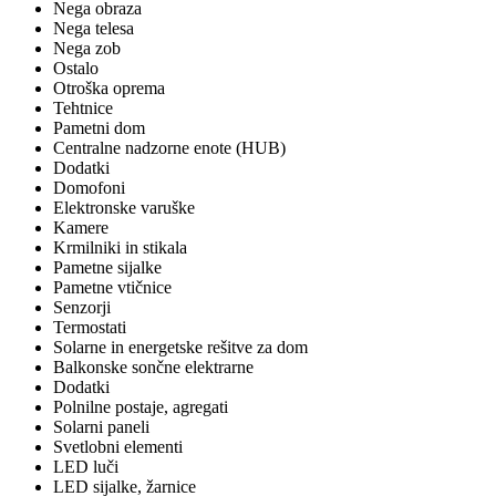
Nega obraza
Nega telesa
Nega zob
Ostalo
Otroška oprema
Tehtnice
Pametni dom
Centralne nadzorne enote (HUB)
Dodatki
Domofoni
Elektronske varuške
Kamere
Krmilniki in stikala
Pametne sijalke
Pametne vtičnice
Senzorji
Termostati
Solarne in energetske rešitve za dom
Balkonske sončne elektrarne
Dodatki
Polnilne postaje, agregati
Solarni paneli
Svetlobni elementi
LED luči
LED sijalke, žarnice