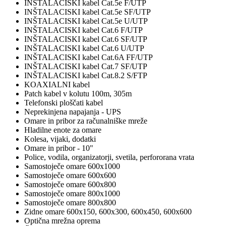
INŠTALACISKI kabel Cat.5e F/UTP
INŠTALACISKI kabel Cat.5e SF/UTP
INŠTALACISKI kabel Cat.5e U/UTP
INŠTALACISKI kabel Cat.6 F/UTP
INŠTALACISKI kabel Cat.6 SF/UTP
INŠTALACISKI kabel Cat.6 U/UTP
INŠTALACISKI kabel Cat.6A FF/UTP
INŠTALACISKI kabel Cat.7 SF/UTP
INŠTALACISKI kabel Cat.8.2 S/FTP
KOAXIALNI kabel
Patch kabel v kolutu 100m, 305m
Telefonski ploščati kabel
Neprekinjena napajanja - UPS
Omare in pribor za računalniške mreže
Hladilne enote za omare
Kolesa, vijaki, dodatki
Omare in pribor - 10"
Police, vodila, organizatorji, svetila, perfororana vrata
Samostoječe omare 600x1000
Samostoječe omare 600x600
Samostoječe omare 600x800
Samostoječe omare 800x1000
Samostoječe omare 800x800
Zidne omare 600x150, 600x300, 600x450, 600x600
Optična mrežna oprema