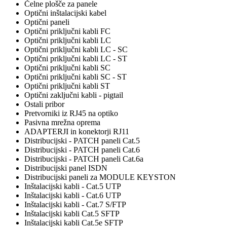
Čelne plošče za panele
Optični inštalacijski kabel
Optični paneli
Optični priključni kabli FC
Optični priključni kabli LC
Optični priključni kabli LC - SC
Optični priključni kabli LC - ST
Optični priključni kabli SC
Optični priključni kabli SC - ST
Optični priključni kabli ST
Optični zaključni kabli - pigtail
Ostali pribor
Pretvorniki iz RJ45 na optiko
Pasivna mrežna oprema
ADAPTERJI in konektorji RJ11
Distribucijski - PATCH paneli Cat.5
Distribucijski - PATCH paneli Cat.6
Distribucijski - PATCH paneli Cat.6a
Distribucijski panel ISDN
Distribucijski paneli za MODULE KEYSTON
Inštalacijski kabli - Cat.5 UTP
Inštalacijski kabli - Cat.6 UTP
Inštalacijski kabli - Cat.7 S/FTP
Inštalacijski kabli Cat.5 SFTP
Inštalacijski kabli Cat.5e SFTP