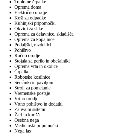
Toplotne črpalke
Oprema doma
Električno orodje
Koši za odpadke
Kuhinjski pripomočki
Okvirji za slike
Oprema za delavnice, skladišča
Oprema za kopalnice
Podaljški, razdelilci
Pohištvo
Ročno orodje
Stojala za perilo in obešalniki
Oprema vrta in okolice
Črpalke
Robotske kosilnice
Senčniki in paviljoni
Stroji za pometanje
Vremenske postaje
Vrtno orodje
Vrtno pohištvo in dodatki
Zalivalni sistemi
Žari in kurišča
Osebna nega
Medicinski pripomočki
Nega las