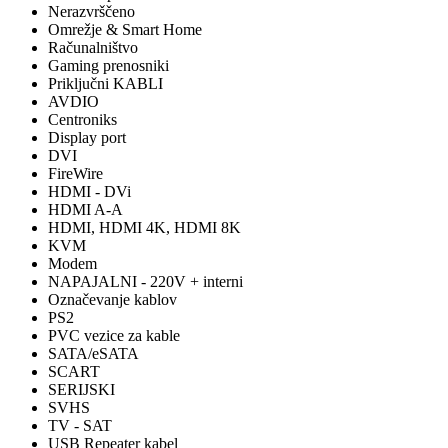
Nerazvrščeno
Omrežje & Smart Home
Računalništvo
Gaming prenosniki
Priključni KABLI
AVDIO
Centroniks
Display port
DVI
FireWire
HDMI - DVi
HDMI A-A
HDMI, HDMI 4K, HDMI 8K
KVM
Modem
NAPAJALNI - 220V + interni
Označevanje kablov
PS2
PVC vezice za kable
SATA/eSATA
SCART
SERIJSKI
SVHS
TV - SAT
USB Repeater kabel