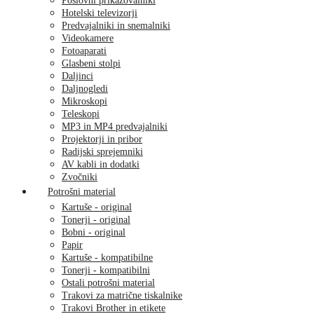
Poslovni prikazovalniki
Hotelski televizorji
Predvajalniki in snemalniki
Videokamere
Fotoaparati
Glasbeni stolpi
Daljinci
Daljnogledi
Mikroskopi
Teleskopi
MP3 in MP4 predvajalniki
Projektorji in pribor
Radijski sprejemniki
AV kabli in dodatki
Zvočniki
Potrošni material
Kartuše - original
Tonerji - original
Bobni - original
Papir
Kartuše - kompatibilne
Tonerji - kompatibilni
Ostali potrošni material
Trakovi za matrične tiskalnike
Trakovi Brother in etikete