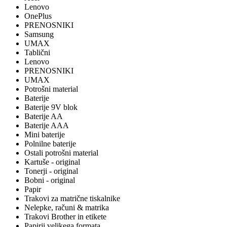
Lenovo
OnePlus
PRENOSNIKI
Samsung
UMAX
Tablični
Lenovo
PRENOSNIKI
UMAX
Potrošni material
Baterije
Baterije 9V blok
Baterije AA
Baterije AAA
Mini baterije
Polnilne baterije
Ostali potrošni material
Kartuše - original
Tonerji - original
Bobni - original
Papir
Trakovi za matrične tiskalnike
Nelepke, računi & matrika
Trakovi Brother in etikete
Papirji velikega formata