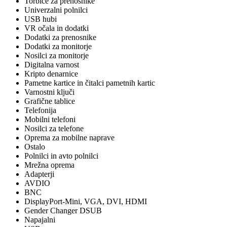
Torbice za prenosnike
Univerzalni polnilci
USB hubi
VR očala in dodatki
Dodatki za prenosnike
Dodatki za monitorje
Nosilci za monitorje
Digitalna varnost
Kripto denarnice
Pametne kartice in čitalci pametnih kartic
Varnostni ključi
Grafične tablice
Telefonija
Mobilni telefoni
Nosilci za telefone
Oprema za mobilne naprave
Ostalo
Polnilci in avto polnilci
Mrežna oprema
Adapterji
AVDIO
BNC
DisplayPort-Mini, VGA, DVI, HDMI
Gender Changer DSUB
Napajalni