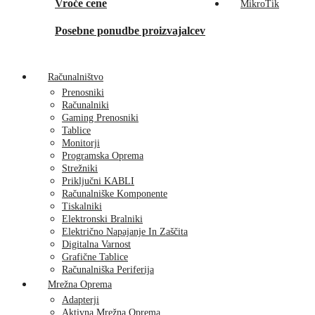
Vroče cene
MikroTik
Posebne ponudbe proizvajalcev
Računalništvo
Prenosniki
Računalniki
Gaming Prenosniki
Tablice
Monitorji
Programska Oprema
Strežniki
Priključni KABLI
Računalniške Komponente
Tiskalniki
Elektronski Bralniki
Električno Napajanje In Zaščita
Digitalna Varnost
Grafične Tablice
Računalniška Periferija
Mrežna Oprema
Adapterji
Aktivna Mrežna Oprema