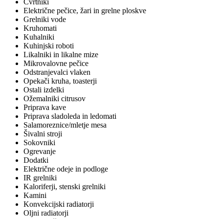
Cvrtniki
Električne pečice, žari in grelne ploskve
Grelniki vode
Kruhomati
Kuhalniki
Kuhinjski roboti
Likalniki in likalne mize
Mikrovalovne pečice
Odstranjevalci vlaken
Opekači kruha, toasterji
Ostali izdelki
Ožemalniki citrusov
Priprava kave
Priprava sladoleda in ledomati
Salamoreznice/mletje mesa
Šivalni stroji
Sokovniki
Ogrevanje
Dodatki
Električne odeje in podloge
IR grelniki
Kaloriferji, stenski grelniki
Kamini
Konvekcijski radiatorji
Oljni radiatorji