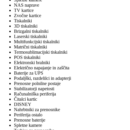
NAS naprave
TV kartice
Zvočne kartice
Tiskalniki
3D tiskalniki
Brizgalni tiskalniki
Laserski tiskalniki
Multifunkcijski tiskalniki
Matrični tiskalniki
Termosublimacijski tiskalniki
POS tiskalniki
Elektronski bralniki
Električno napajanje in zaščita
Baterije za UPS
Podaljški, razdelilci in adapterji
Prenosne polnilne postaje
Stabilizatorji napetosti
Računalniška periferija
Čitalci kartic
DISNEY
Nahrbtniki za prenosnike
Periferija ostalo
Prenosne baterije
Spletne kamere