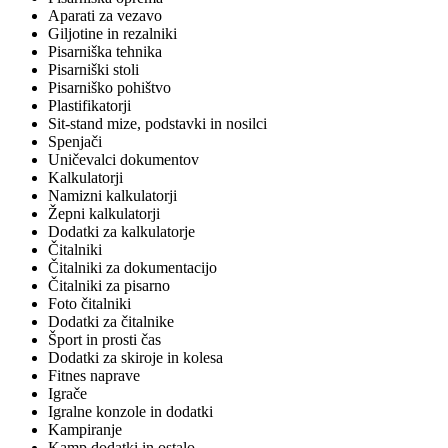
Aparati za vezavo
Giljotine in rezalniki
Pisarniška tehnika
Pisarniški stoli
Pisarniško pohištvo
Plastifikatorji
Sit-stand mize, podstavki in nosilci
Spenjači
Uničevalci dokumentov
Kalkulatorji
Namizni kalkulatorji
Žepni kalkulatorji
Dodatki za kalkulatorje
Čitalniki
Čitalniki za dokumentacijo
Čitalniki za pisarno
Foto čitalniki
Dodatki za čitalnike
Šport in prosti čas
Dodatki za skiroje in kolesa
Fitnes naprave
Igrače
Igralne konzole in dodatki
Kampiranje
Kamp dodatki in ostalo