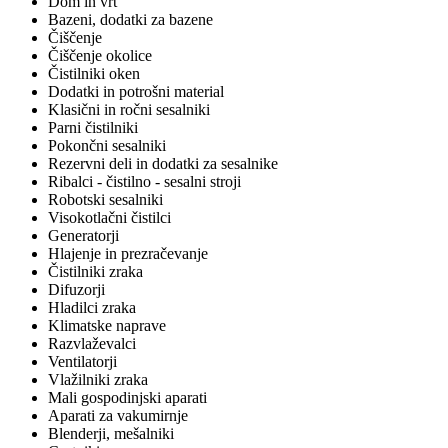
Dom in vrt
Bazeni, dodatki za bazene
Čiščenje
Čiščenje okolice
Čistilniki oken
Dodatki in potrošni material
Klasični in ročni sesalniki
Parni čistilniki
Pokončni sesalniki
Rezervni deli in dodatki za sesalnike
Ribalci - čistilno - sesalni stroji
Robotski sesalniki
Visokotlačni čistilci
Generatorji
Hlajenje in prezračevanje
Čistilniki zraka
Difuzorji
Hladilci zraka
Klimatske naprave
Razvlaževalci
Ventilatorji
Vlažilniki zraka
Mali gospodinjski aparati
Aparati za vakumirnje
Blenderji, mešalniki