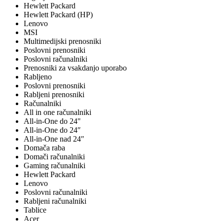
Hewlett Packard
Hewlett Packard (HP)
Lenovo
MSI
Multimedijski prenosniki
Poslovni prenosniki
Poslovni računalniki
Prenosniki za vsakdanjo uporabo
Rabljeno
Poslovni prenosniki
Rabljeni prenosniki
Računalniki
All in one računalniki
All-in-One do 24"
All-in-One do 24″
All-in-One nad 24″
Domača raba
Domači računalniki
Gaming računalniki
Hewlett Packard
Lenovo
Poslovni računalniki
Rabljeni računalniki
Tablice
Acer