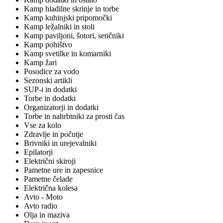
Kamp hladilne skrinje in torbe
Kamp kuhinjski pripomočki
Kamp ležalniki in stoli
Kamp paviljoni, šotori, senčniki
Kamp pohištvo
Kamp svetilke in komarniki
Kamp žari
Posodice za vodo
Sezonski artikli
SUP-i in dodatki
Torbe in dodatki
Organizatorji in dodatki
Torbe in nahrbtniki za prosti čas
Vse za kolo
Zdravlje in počutje
Brivniki in urejevalniki
Epilatorji
Električni skiroji
Pametne ure in zapesnice
Pametne čelade
Električna kolesa
Avto - Moto
Avto radio
Olja in maziva