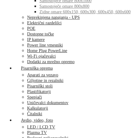
Samostoječe omare 800x1000
Samostoječe omare 800x800
Zidne omare 600x150, 600x300, 600x450, 600x600
Neprekinjena napajanja - UPS
Električni razdelilci
POE
Dostopne točke
IP kamere
Power line vmesniki
Home Plug PowerLine
Wi-Fi ojačevalci
Dodatki za mrežno opremo
Pisarniška oprema
Aparati za vezavo
Giljotine in rezalniki
Pisarniški stoli
Plastifikatorji
Spenjači
Uničevalci dokumentov
Kalkulatorji
Čitalniki
Avdio, video, foto
LED / LCD TV
Plazma TV