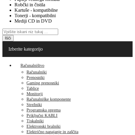
Robčki in čistila
Kartuše - kompatibilne
Tonerji - kompatibilni
Mediji CD in DVD
Išči
Izberite kategorijo
Računalništvo
Računalniki
Prenosniki
Gaming prenosniki
Tablice
Monitorji
Računalniške komponente
Strežniki
Programska oprema
Priključni KABLI
Tiskalniki
Elektronski bralniki
Električno napajanje in zaščita