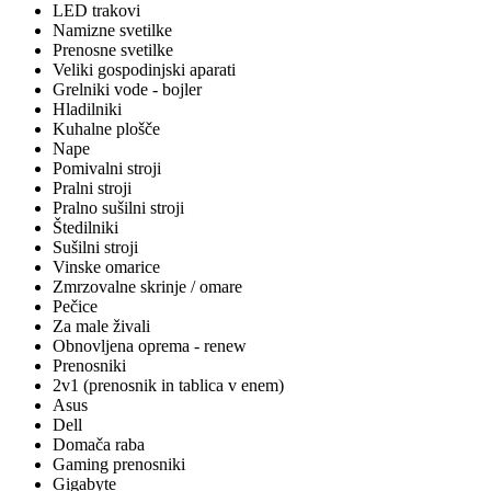
LED trakovi
Namizne svetilke
Prenosne svetilke
Veliki gospodinjski aparati
Grelniki vode - bojler
Hladilniki
Kuhalne plošče
Nape
Pomivalni stroji
Pralni stroji
Pralno sušilni stroji
Štedilniki
Sušilni stroji
Vinske omarice
Zmrzovalne skrinje / omare
Pečice
Za male živali
Obnovljena oprema - renew
Prenosniki
2v1 (prenosnik in tablica v enem)
Asus
Dell
Domača raba
Gaming prenosniki
Gigabyte