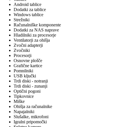
Android tablice
Dodatki za tablice
Windows tablice
Strežniki
Računalniške komponente
Dodatki za NAS naprave
Hladilniki za procesorje
Ventilatorji za ohišja
Zvočni adapterji
Zvočniki
Procesorji
Osnovne plošče
Grafične kartice
Pomnilniki
USB ključki
Trdi diski - notranji
Trdi diski - zunanji
Optični pogoni
Tipkovnice
Miške
Ohišja za računalnike
Napajalniki
Slušalke, mikrofoni
Igralni pripomočki
Spletne kamere