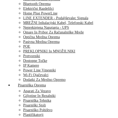
Bluetooth Oprema
Električni Razdelilci
Home Plug PowerLine
LINE EXTENDER - Podaljševalec Signala
MREŽNI Inštalacijski Kabel, Telefonski Kabel
Neprekinjena Napajanja - UPS
Omare In Pribor Za Računalniške Mreže
Optična Mrežna Oprema
Pasivna Mrežna Oprema
POE
PREKLOPNIKI In MNOŽILNIKI
Pretvorniki
Dostopne Točke
IP Kamere
Power Line Vmesniki
Wi-Fi Ojačevalci
Dodatki Za Mrežno Opremo
Pisarniška Oprema
Aparati Za Vezavo
Giljotine In Rezalniki
Pisarniška Tehnika
Pisarniški Stoli
Pisarniško Pohištvo
Plastifikatorji