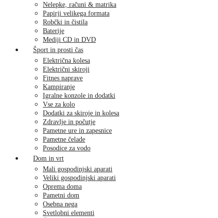
Nelepke, računi & matrika
Papirji velikega formata
Robčki in čistila
Baterije
Mediji CD in DVD
Šport in prosti čas
Električna kolesa
Električni skiroji
Fitnes naprave
Kampiranje
Igralne konzole in dodatki
Vse za kolo
Dodatki za skiroje in kolesa
Zdravlje in počutje
Pametne ure in zapesnice
Pametne čelade
Posodice za vodo
Dom in vrt
Mali gospodinjski aparati
Veliki gospodinjski aparati
Oprema doma
Pametni dom
Osebna nega
Svetlobni elementi