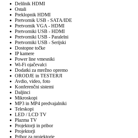
Delilnik HDMI
Ostali
Preklopnik HDMI
Pretvornik USB - SATA/IDE
Pretvornik VGA - HDMI
Pretvorniki USB - HDMI
Pretvorniki USB - Paralelni
Pretvorniki USB - Serijski
Dostopne točke
IP kamere
Power line vmesniki
Wi-Fi ojačevalci
Dodatki za mrežno opremo
ORODJE in TESTERJI
Avdio, video, foto
Konferenčni sistemi
Daljinci
Mikroskopi
MP3 in MP4 predvajalniki
Teleskopi
LED / LCD TV
Plazma TV
Projektorji in pribor
Projektorji
Pribor za projektorje