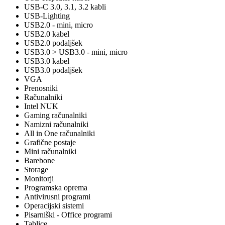
USB-C 3.0, 3.1, 3.2 kabli
USB-Lighting
USB2.0 - mini, micro
USB2.0 kabel
USB2.0 podaljšek
USB3.0 > USB3.0 - mini, micro
USB3.0 kabel
USB3.0 podaljšek
VGA
Prenosniki
Računalniki
Intel NUK
Gaming računalniki
Namizni računalniki
All in One računalniki
Grafične postaje
Mini računalniki
Barebone
Storage
Monitorji
Programska oprema
Antivirusni programi
Operacijski sistemi
Pisarniški - Office programi
Tablice