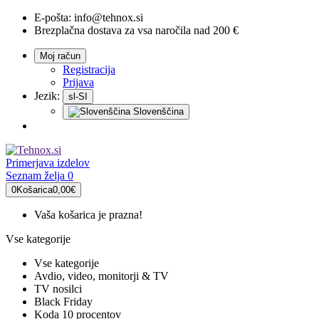
E-pošta:
info@tehnox.si
Brezplačna dostava za vsa naročila nad 200 €
Moj račun
Registracija
Prijava
Jezik:
sl-SI
Slovenščina
Primerjava
izdelov
Seznam želja
0
0
Košarica
0,00€
Vaša košarica je prazna!
Vse kategorije
Vse kategorije
Avdio, video, monitorji & TV
TV nosilci
Black Friday
Koda 10 procentov