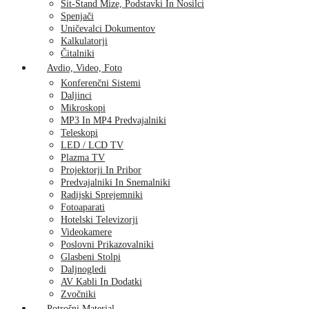
Sit-Stand Mize, Podstavki In Nosilci
Spenjači
Uničevalci Dokumentov
Kalkulatorji
Čitalniki
Avdio, Video, Foto
Konferenčni Sistemi
Daljinci
Mikroskopi
MP3 In MP4 Predvajalniki
Teleskopi
LED / LCD TV
Plazma TV
Projektorji In Pribor
Predvajalniki In Snemalniki
Radijski Sprejemniki
Fotoaparati
Hotelski Televizorji
Videokamere
Poslovni Prikazovalniki
Glasbeni Stolpi
Daljnogledi
AV Kabli In Dodatki
Zvočniki
Potrošni Material