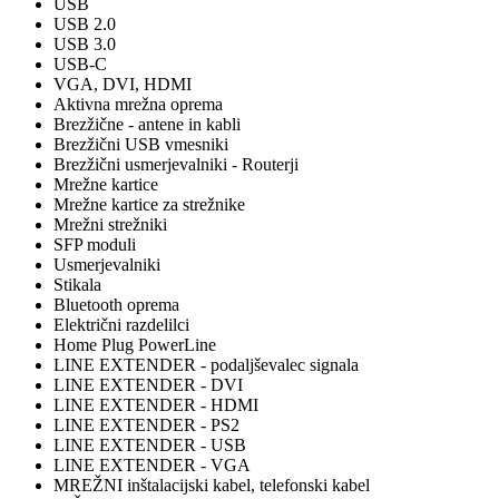
USB
USB 2.0
USB 3.0
USB-C
VGA, DVI, HDMI
Aktivna mrežna oprema
Brezžične - antene in kabli
Brezžični USB vmesniki
Brezžični usmerjevalniki - Routerji
Mrežne kartice
Mrežne kartice za strežnike
Mrežni strežniki
SFP moduli
Usmerjevalniki
Stikala
Bluetooth oprema
Električni razdelilci
Home Plug PowerLine
LINE EXTENDER - podaljševalec signala
LINE EXTENDER - DVI
LINE EXTENDER - HDMI
LINE EXTENDER - PS2
LINE EXTENDER - USB
LINE EXTENDER - VGA
MREŽNI inštalacijski kabel, telefonski kabel