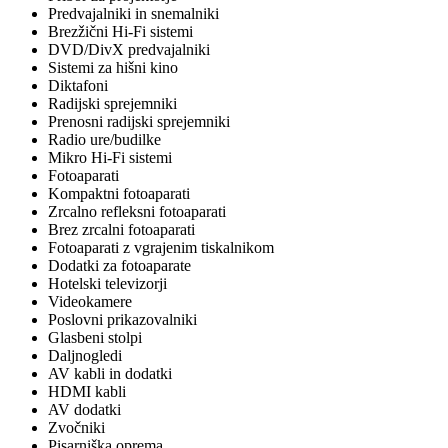
Predvajalniki in snemalniki
Brezžični Hi-Fi sistemi
DVD/DivX predvajalniki
Sistemi za hišni kino
Diktafoni
Radijski sprejemniki
Prenosni radijski sprejemniki
Radio ure/budilke
Mikro Hi-Fi sistemi
Fotoaparati
Kompaktni fotoaparati
Zrcalno refleksni fotoaparati
Brez zrcalni fotoaparati
Fotoaparati z vgrajenim tiskalnikom
Dodatki za fotoaparate
Hotelski televizorji
Videokamere
Poslovni prikazovalniki
Glasbeni stolpi
Daljnogledi
AV kabli in dodatki
HDMI kabli
AV dodatki
Zvočniki
Pisarniška oprema