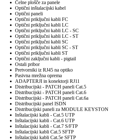
Čelne plošče za panele
Optični inštalacijski kabel
Optični paneli
Optični priključni kabli FC
Optični priključni kabli LC
Optični priključni kabli LC - SC
Optični priključni kabli LC - ST
Optični priključni kabli SC
Optični priključni kabli SC - ST
Optični priključni kabli ST
Optični zaključni kabli - pigtail
Ostali pribor
Pretvorniki iz RJ45 na optiko
Pasivna mrežna oprema
ADAPTERJI in konektorji RJ11
Distribucijski - PATCH paneli Cat.5
Distribucijski - PATCH paneli Cat.6
Distribucijski - PATCH paneli Cat.6a
Distribucijski panel ISDN
Distribucijski paneli za MODULE KEYSTON
Inštalacijski kabli - Cat.5 UTP
Inštalacijski kabli - Cat.6 UTP
Inštalacijski kabli - Cat.7 S/FTP
Inštalacijski kabli Cat.5 SFTP
Inštalacijski kabli Cat.5e SFTP