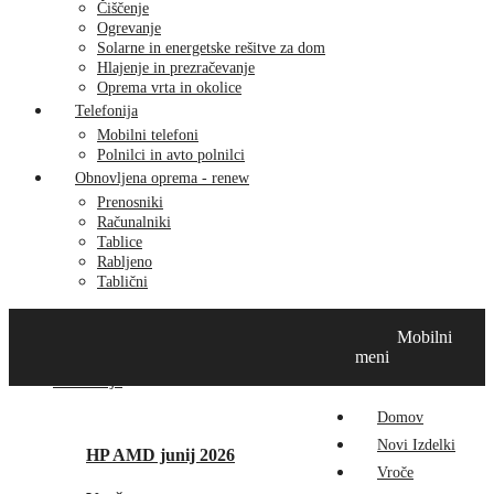
Čiščenje
Ogrevanje
Solarne in energetske rešitve za dom
Hlajenje in prezračevanje
Oprema vrta in okolice
Telefonija
Mobilni telefoni
Polnilci in avto polnilci
Obnovljena oprema - renew
Prenosniki
Računalniki
Tablice
Rabljeno
Tablični
Domov
Novi izdelki
Vroče
MikroTik
Tehnox izdelki
Mobilni
Vizualna prenova
Kontakt
O nas
meni
Promocije
Domov
Novi Izdelki
HP AMD junij 2026
Vroče