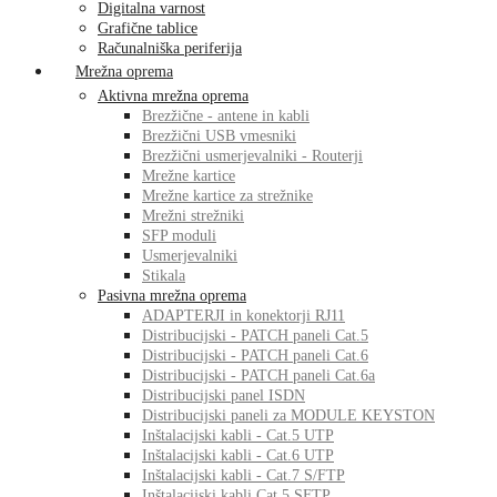
Digitalna varnost
Grafične tablice
Računalniška periferija
Mrežna oprema
Aktivna mrežna oprema
Brezžične - antene in kabli
Brezžični USB vmesniki
Brezžični usmerjevalniki - Routerji
Mrežne kartice
Mrežne kartice za strežnike
Mrežni strežniki
SFP moduli
Usmerjevalniki
Stikala
Pasivna mrežna oprema
ADAPTERJI in konektorji RJ11
Distribucijski - PATCH paneli Cat.5
Distribucijski - PATCH paneli Cat.6
Distribucijski - PATCH paneli Cat.6a
Distribucijski panel ISDN
Distribucijski paneli za MODULE KEYSTON
Inštalacijski kabli - Cat.5 UTP
Inštalacijski kabli - Cat.6 UTP
Inštalacijski kabli - Cat.7 S/FTP
Inštalacijski kabli Cat.5 SFTP