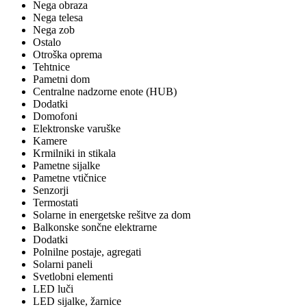
Nega obraza
Nega telesa
Nega zob
Ostalo
Otroška oprema
Tehtnice
Pametni dom
Centralne nadzorne enote (HUB)
Dodatki
Domofoni
Elektronske varuške
Kamere
Krmilniki in stikala
Pametne sijalke
Pametne vtičnice
Senzorji
Termostati
Solarne in energetske rešitve za dom
Balkonske sončne elektrarne
Dodatki
Polnilne postaje, agregati
Solarni paneli
Svetlobni elementi
LED luči
LED sijalke, žarnice