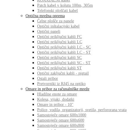
KOAXIALNI kabel
Patch kabel v kolutu 100m, 305m
Telefonski ploščati kabel
Optična mrežna oprema
Čelne plošče za panele
Optični inštalacijski kabel
Optični paneli
Optični priključni kabli FC
Optični priključni kabli LC
Optični priključni kabli LC - SC
Optični priključni kabli LC - ST
Optični priključni kabli SC
Optični priključni kabli SC - ST
Optični priključni kabli ST
Optični zaključni kabli - pigtail
Ostali pribor
Pretvorniki iz RJ45 na optiko
Omare in pribor za računalniške mreže
Hladilne enote za omare
Kolesa, vijaki, dodatki
Omare in pribor - 10"
Police, vodila, organizatorji, svetila, perfororana vrata
Samostoječe omare 600x1000
Samostoječe omare 600x600
Samostoječe omare 600x800