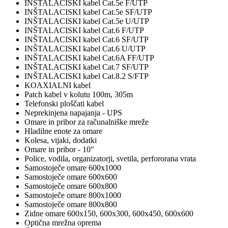
INŠTALACISKI kabel Cat.5e F/UTP
INŠTALACISKI kabel Cat.5e SF/UTP
INŠTALACISKI kabel Cat.5e U/UTP
INŠTALACISKI kabel Cat.6 F/UTP
INŠTALACISKI kabel Cat.6 SF/UTP
INŠTALACISKI kabel Cat.6 U/UTP
INŠTALACISKI kabel Cat.6A FF/UTP
INŠTALACISKI kabel Cat.7 SF/UTP
INŠTALACISKI kabel Cat.8.2 S/FTP
KOAXIALNI kabel
Patch kabel v kolutu 100m, 305m
Telefonski ploščati kabel
Neprekinjena napajanja - UPS
Omare in pribor za računalniške mreže
Hladilne enote za omare
Kolesa, vijaki, dodatki
Omare in pribor - 10"
Police, vodila, organizatorji, svetila, perfororana vrata
Samostoječe omare 600x1000
Samostoječe omare 600x600
Samostoječe omare 600x800
Samostoječe omare 800x1000
Samostoječe omare 800x800
Zidne omare 600x150, 600x300, 600x450, 600x600
Optična mrežna oprema