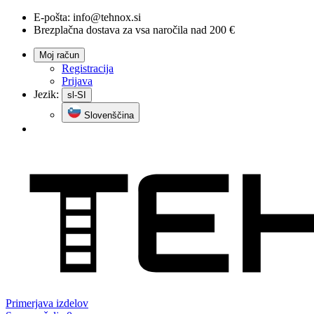
E-pošta:
info@tehnox.si
Brezplačna dostava za vsa naročila nad 200 €
Moj račun
Registracija
Prijava
Jezik:
sl-SI
Slovenščina
Primerjava
izdelov