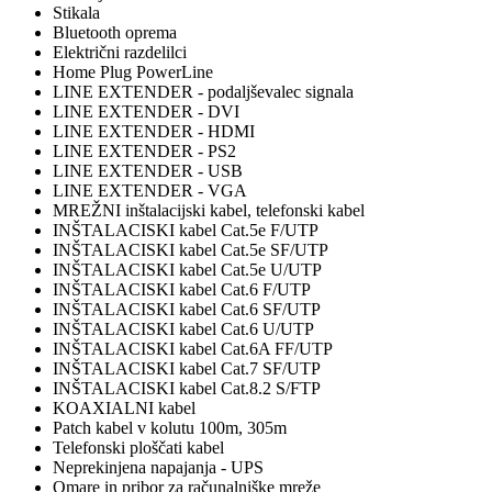
Stikala
Bluetooth oprema
Električni razdelilci
Home Plug PowerLine
LINE EXTENDER - podaljševalec signala
LINE EXTENDER - DVI
LINE EXTENDER - HDMI
LINE EXTENDER - PS2
LINE EXTENDER - USB
LINE EXTENDER - VGA
MREŽNI inštalacijski kabel, telefonski kabel
INŠTALACISKI kabel Cat.5e F/UTP
INŠTALACISKI kabel Cat.5e SF/UTP
INŠTALACISKI kabel Cat.5e U/UTP
INŠTALACISKI kabel Cat.6 F/UTP
INŠTALACISKI kabel Cat.6 SF/UTP
INŠTALACISKI kabel Cat.6 U/UTP
INŠTALACISKI kabel Cat.6A FF/UTP
INŠTALACISKI kabel Cat.7 SF/UTP
INŠTALACISKI kabel Cat.8.2 S/FTP
KOAXIALNI kabel
Patch kabel v kolutu 100m, 305m
Telefonski ploščati kabel
Neprekinjena napajanja - UPS
Omare in pribor za računalniške mreže