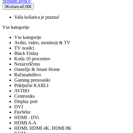
Seznam želja
0
0
Košarica
0,00€
Vaša košarica je prazna!
Vse kategorije
Vse kategorije
Avdio, video, monitorji & TV
TV nosilci
Black Friday
Koda 10 procentov
Nerazvrščeno
Omrežje & Smart Home
Računalništvo
Gaming prenosniki
Priključni KABLI
AVDIO
Centroniks
Display port
DVI
FireWire
HDMI - DVi
HDMI A-A
HDMI, HDMI 4K, HDMI 8K