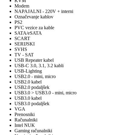
KVM
Modem
NAPAJALNI - 220V + interni
Označevanje kablov
PS2
PVC vezice za kable
SATA/eSATA
SCART
SERIJSKI
SVHS
TV - SAT
USB Repeater kabel
USB-C 3.0, 3.1, 3.2 kabli
USB-Lighting
USB2.0 - mini, micro
USB2.0 kabel
USB2.0 podaljšek
USB3.0 > USB3.0 - mini, micro
USB3.0 kabel
USB3.0 podaljšek
VGA
Prenosniki
Računalniki
Intel NUK
Gaming računalniki