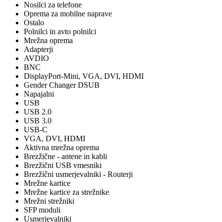
Nosilci za telefone
Oprema za mobilne naprave
Ostalo
Polnilci in avto polnilci
Mrežna oprema
Adapterji
AVDIO
BNC
DisplayPort-Mini, VGA, DVI, HDMI
Gender Changer DSUB
Napajalni
USB
USB 2.0
USB 3.0
USB-C
VGA, DVI, HDMI
Aktivna mrežna oprema
Brezžične - antene in kabli
Brezžični USB vmesniki
Brezžični usmerjevalniki - Routerji
Mrežne kartice
Mrežne kartice za strežnike
Mrežni strežniki
SFP moduli
Usmerjevalniki