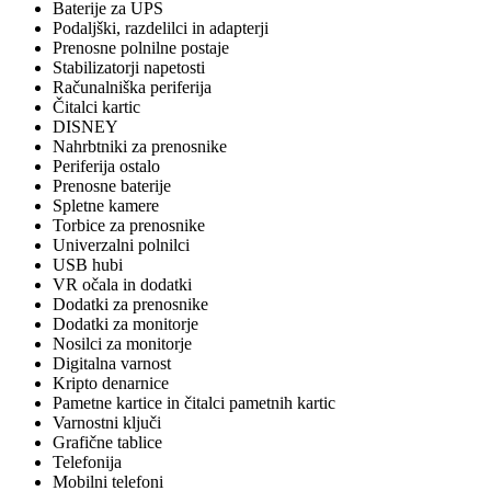
Baterije za UPS
Podaljški, razdelilci in adapterji
Prenosne polnilne postaje
Stabilizatorji napetosti
Računalniška periferija
Čitalci kartic
DISNEY
Nahrbtniki za prenosnike
Periferija ostalo
Prenosne baterije
Spletne kamere
Torbice za prenosnike
Univerzalni polnilci
USB hubi
VR očala in dodatki
Dodatki za prenosnike
Dodatki za monitorje
Nosilci za monitorje
Digitalna varnost
Kripto denarnice
Pametne kartice in čitalci pametnih kartic
Varnostni ključi
Grafične tablice
Telefonija
Mobilni telefoni