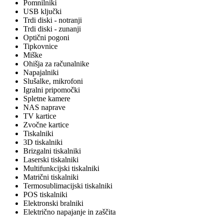
Pomnilniki
USB ključki
Trdi diski - notranji
Trdi diski - zunanji
Optični pogoni
Tipkovnice
Miške
Ohišja za računalnike
Napajalniki
Slušalke, mikrofoni
Igralni pripomočki
Spletne kamere
NAS naprave
TV kartice
Zvočne kartice
Tiskalniki
3D tiskalniki
Brizgalni tiskalniki
Laserski tiskalniki
Multifunkcijski tiskalniki
Matrični tiskalniki
Termosublimacijski tiskalniki
POS tiskalniki
Elektronski bralniki
Električno napajanje in zaščita