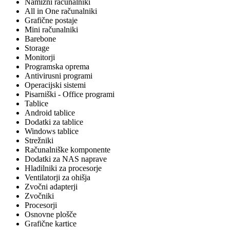
Namizni računalniki
All in One računalniki
Grafične postaje
Mini računalniki
Barebone
Storage
Monitorji
Programska oprema
Antivirusni programi
Operacijski sistemi
Pisarniški - Office programi
Tablice
Android tablice
Dodatki za tablice
Windows tablice
Strežniki
Računalniške komponente
Dodatki za NAS naprave
Hladilniki za procesorje
Ventilatorji za ohišja
Zvočni adapterji
Zvočniki
Procesorji
Osnovne plošče
Grafične kartice