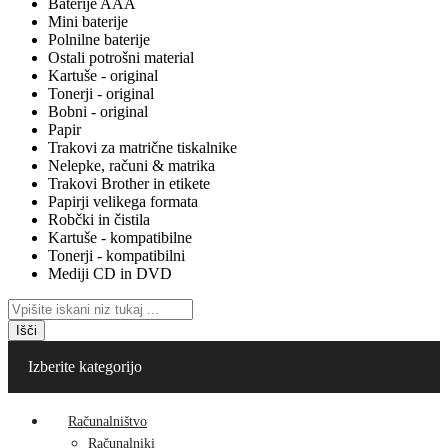
Baterije AAA
Mini baterije
Polnilne baterije
Ostali potrošni material
Kartuše - original
Tonerji - original
Bobni - original
Papir
Trakovi za matrične tiskalnike
Nelepke, računi & matrika
Trakovi Brother in etikete
Papirji velikega formata
Robčki in čistila
Kartuše - kompatibilne
Tonerji - kompatibilni
Mediji CD in DVD
Išči
Izberite kategorijo
Računalništvo
Računalniki