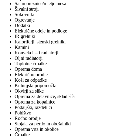
Salamoreznice/mletje mesa
Šivalni stroji
Sokovniki
Ogrevanje
Dodatki
Električne odeje in podloge
IR grelniki
Kaloriferji, stenski grelniki
Kamini
Konvekcijski radiatorji
Oljni radiatorji
Toplotne črpalke
Oprema doma
Električno orodje
Koši za odpadke
Kuhinjski pripomočki
Okvirji za slike
Oprema za delavnice, skladišča
Oprema za kopalnice
Podaljški, razdelilci
Pohištvo
Ročno orodje
Stojala za perilo in obešalniki
Oprema vrta in okolice
Črpalke