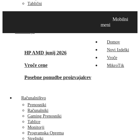
Tablični
Domov
Novi izdelki
Vroče
MikroTik
Tehnox izdelki
Mobilni
Vizualna prenova
Kontakt
O nas
meni
Promocije
Domov
Novi Izdelki
HP AMD junij 2026
Vroče
Vroče cene
MikroTik
Posebne ponudbe proizvajalcev
Računalništvo
Prenosniki
Računalniki
Gaming Prenosniki
Tablice
Monitorji
Programska Oprema
Strežniki