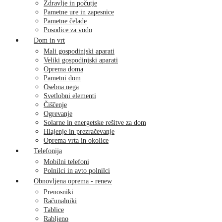
Zdravlje in počutje
Pametne ure in zapesnice
Pametne čelade
Posodice za vodo
Dom in vrt
Mali gospodinjski aparati
Veliki gospodinjski aparati
Oprema doma
Pametni dom
Osebna nega
Svetlobni elementi
Čiščenje
Ogrevanje
Solarne in energetske rešitve za dom
Hlajenje in prezračevanje
Oprema vrta in okolice
Telefonija
Mobilni telefoni
Polnilci in avto polnilci
Obnovljena oprema - renew
Prenosniki
Računalniki
Tablice
Rabljeno