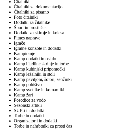
Čitalniki
Čitalniki za dokumentacijo
Čitalniki za pisarno
Foto čitalniki
Dodatki za čitalnike
Šport in prosti čas
Dodatki za skiroje in kolesa
Fitnes naprave
Igrače
Igralne konzole in dodatki
Kampiranje
Kamp dodatki in ostalo
Kamp hladilne skrinje in torbe
Kamp kuhinjski pripomočki
Kamp ležalniki in stoli
Kamp paviljoni, šotori, senčniki
Kamp pohištvo
Kamp svetilke in komarniki
Kamp žari
Posodice za vodo
Sezonski artikli
SUP-i in dodatki
Torbe in dodatki
Organizatorji in dodatki
Torbe in nahrbtniki za prosti čas