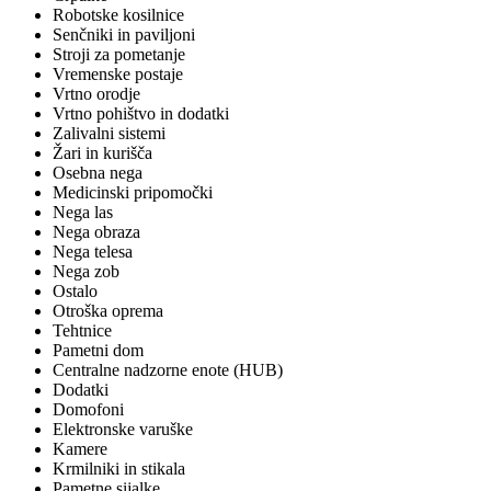
Robotske kosilnice
Senčniki in paviljoni
Stroji za pometanje
Vremenske postaje
Vrtno orodje
Vrtno pohištvo in dodatki
Zalivalni sistemi
Žari in kurišča
Osebna nega
Medicinski pripomočki
Nega las
Nega obraza
Nega telesa
Nega zob
Ostalo
Otroška oprema
Tehtnice
Pametni dom
Centralne nadzorne enote (HUB)
Dodatki
Domofoni
Elektronske varuške
Kamere
Krmilniki in stikala
Pametne sijalke