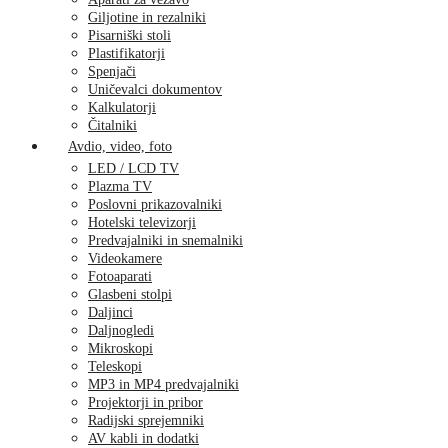
Giljotine in rezalniki
Pisarniški stoli
Plastifikatorji
Spenjači
Uničevalci dokumentov
Kalkulatorji
Čitalniki
Avdio, video, foto
LED / LCD TV
Plazma TV
Poslovni prikazovalniki
Hotelski televizorji
Predvajalniki in snemalniki
Videokamere
Fotoaparati
Glasbeni stolpi
Daljinci
Daljnogledi
Mikroskopi
Teleskopi
MP3 in MP4 predvajalniki
Projektorji in pribor
Radijski sprejemniki
AV kabli in dodatki