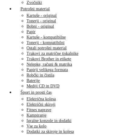
Zvočniki
Potrošni material
Kartuše - original
Tonerji - original
Bobni - original
Papir
Kartuše - kompatibilne
Tonerji - kompatibilni
Ostali potrošni material
Trakovi za matrične tiskalnike
Trakovi Brother in etikete
Nelepke, računi & matrika
Papirji velikega formata
Robčki in čistila
Baterije
Mediji CD in DVD
Šport in prosti čas
Električna kolesa
Električni skiroji
Fitnes naprave
Kampiranje
Igralne konzole in dodatki
Vse za kolo
Dodatki za skiroje in kolesa