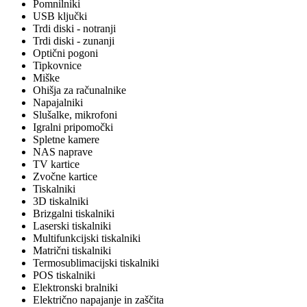
Pomnilniki
USB ključki
Trdi diski - notranji
Trdi diski - zunanji
Optični pogoni
Tipkovnice
Miške
Ohišja za računalnike
Napajalniki
Slušalke, mikrofoni
Igralni pripomočki
Spletne kamere
NAS naprave
TV kartice
Zvočne kartice
Tiskalniki
3D tiskalniki
Brizgalni tiskalniki
Laserski tiskalniki
Multifunkcijski tiskalniki
Matrični tiskalniki
Termosublimacijski tiskalniki
POS tiskalniki
Elektronski bralniki
Električno napajanje in zaščita