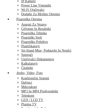
IP Kamere
Power Line Vmesniki
Wi-Fi Ojačevalci
Dodatki Za Mrežno Opremo
Pisarniška Oprema
Aparati Za Vezavo
Giljotine In Rezalniki
Pisarniška Tehnika
Pisarniški Stoli
Pisarniško Pohištvo
Plastifikatorji
Sit-Stand Mize, Podstavki In Nosilci
Spenjači
Uničevalci Dokumentov
Kalkulatorji
Čitalniki
Avdio, Video, Foto
Konferenčni Sistemi
Daljinci
Mikroskopi
MP3 In MP4 Predvajalniki
Teleskopi
LED / LCD TV
Plazma TV