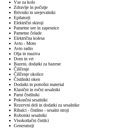
Vse za kolo
Zdravlje in počutje
Brivniki in urejevalniki
Epilatorji
Električni skiroji
Pametne ure in zapesnice
Pametne čelade
Električna kolesa
Avto - Moto
Avto radio
Olja in maziva
Dom in vrt
Bazeni, dodatki za bazene
Čiščenje
Čiščenje okolice
Čistilniki oken
Dodatki in potrošni material
Klasični in ročni sesalniki
Parni čistilniki
Pokončni sesalniki
Rezervni deli in dodatki za sesalnike
Ribalci - čistilno - sesalni stroji
Robotski sesalniki
Visokotlačni čistilci
Generatorji