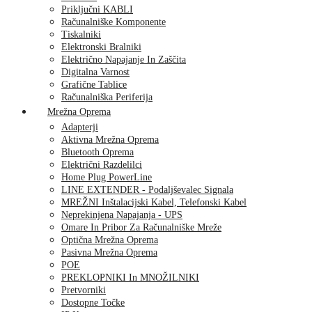
Priključni KABLI
Računalniške Komponente
Tiskalniki
Elektronski Bralniki
Električno Napajanje In Zaščita
Digitalna Varnost
Grafične Tablice
Računalniška Periferija
Mrežna Oprema
Adapterji
Aktivna Mrežna Oprema
Bluetooth Oprema
Električni Razdelilci
Home Plug PowerLine
LINE EXTENDER - Podaljševalec Signala
MREŽNI Inštalacijski Kabel, Telefonski Kabel
Neprekinjena Napajanja - UPS
Omare In Pribor Za Računalniške Mreže
Optična Mrežna Oprema
Pasivna Mrežna Oprema
POE
PREKLOPNIKI In MNOŽILNIKI
Pretvorniki
Dostopne Točke