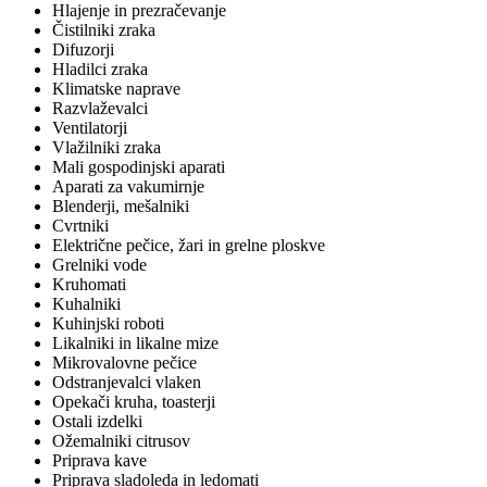
Hlajenje in prezračevanje
Čistilniki zraka
Difuzorji
Hladilci zraka
Klimatske naprave
Razvlaževalci
Ventilatorji
Vlažilniki zraka
Mali gospodinjski aparati
Aparati za vakumirnje
Blenderji, mešalniki
Cvrtniki
Električne pečice, žari in grelne ploskve
Grelniki vode
Kruhomati
Kuhalniki
Kuhinjski roboti
Likalniki in likalne mize
Mikrovalovne pečice
Odstranjevalci vlaken
Opekači kruha, toasterji
Ostali izdelki
Ožemalniki citrusov
Priprava kave
Priprava sladoleda in ledomati