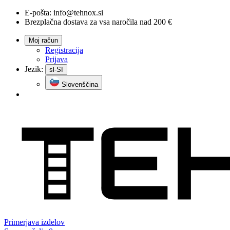
E-pošta:
info@tehnox.si
Brezplačna dostava za vsa naročila nad 200 €
Moj račun
Registracija
Prijava
Jezik:
sl-SI
Slovenščina
Primerjava
izdelov