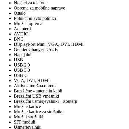
Nosilci za telefone
Oprema za mobilne naprave
Ostalo
Polnilci in avto polnilci
Mrežna oprema
Adapterji
AVDIO
BNC
DisplayPort-Mini, VGA, DVI, HDMI
Gender Changer DSUB
Napajalni
USB
USB 2.0
USB 3.0
USB-C
VGA, DVI, HDMI
Aktivna mrežna oprema
Brezžične - antene in kabli
Brezžični USB vmesniki
Brezžični usmerjevalniki - Routerji
Mrežne kartice
Mrežne kartice za strežnike
Mrežni strežniki
SFP moduli
Usmerjevalniki