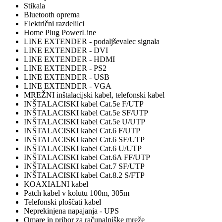
Stikala
Bluetooth oprema
Električni razdelilci
Home Plug PowerLine
LINE EXTENDER - podaljševalec signala
LINE EXTENDER - DVI
LINE EXTENDER - HDMI
LINE EXTENDER - PS2
LINE EXTENDER - USB
LINE EXTENDER - VGA
MREŽNI inštalacijski kabel, telefonski kabel
INŠTALACISKI kabel Cat.5e F/UTP
INŠTALACISKI kabel Cat.5e SF/UTP
INŠTALACISKI kabel Cat.5e U/UTP
INŠTALACISKI kabel Cat.6 F/UTP
INŠTALACISKI kabel Cat.6 SF/UTP
INŠTALACISKI kabel Cat.6 U/UTP
INŠTALACISKI kabel Cat.6A FF/UTP
INŠTALACISKI kabel Cat.7 SF/UTP
INŠTALACISKI kabel Cat.8.2 S/FTP
KOAXIALNI kabel
Patch kabel v kolutu 100m, 305m
Telefonski ploščati kabel
Neprekinjena napajanja - UPS
Omare in pribor za računalniške mreže