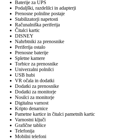
Baterije za UPS
Podaljški, razdelilci in adapterji
Prenosne polnilne postaje
Stabilizatorji napetosti
Računalniška periferija
Čitalci kartic
DISNEY
Nahrbtniki za prenosnike
Periferija ostalo
Prenosne baterije
Spletne kamere
Torbice za prenosnike
Univerzalni polnilci
USB hubi
VR očala in dodatki
Dodatki za prenosnike
Dodatki za monitorje
Nosilci za monitorje
Digitalna varnost
Kripto denarnice
Pametne kartice in čitalci pametnih kartic
Varnostni ključi
Grafične tablice
Telefonija
Mobilni telefoni