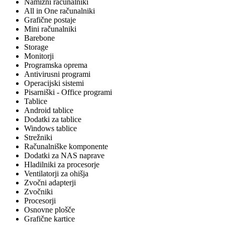
Namizni računalniki
All in One računalniki
Grafične postaje
Mini računalniki
Barebone
Storage
Monitorji
Programska oprema
Antivirusni programi
Operacijski sistemi
Pisarniški - Office programi
Tablice
Android tablice
Dodatki za tablice
Windows tablice
Strežniki
Računalniške komponente
Dodatki za NAS naprave
Hladilniki za procesorje
Ventilatorji za ohišja
Zvočni adapterji
Zvočniki
Procesorji
Osnovne plošče
Grafične kartice