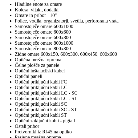
Hladilne enote za omare
Kolesa, vijaki, dodatki
Omare in pribor - 10"
Police, vodila, organizatorji, svetila, perfororana vrata
Samostoječe omare 600x1000
Samostoječe omare 600x600
Samostoječe omare 600x800
Samostoječe omare 800x1000
Samostoječe omare 800x800
Zidne omare 600x150, 600x300, 600x450, 600x600
Optična mrežna oprema
Čelne plošče za panele
Optični inštalacijski kabel
Optični paneli
Optični priključni kabli FC
Optični priključni kabli LC
Optični priključni kabli LC - SC
Optični priključni kabli LC - ST
Optični priključni kabli SC
Optični priključni kabli SC - ST
Optični priključni kabli ST
Optični zaključni kabli - pigtail
Ostali pribor
Pretvorniki iz RJ45 na optiko
Pasivna mrežna oprema