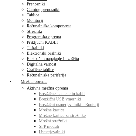
Prenosniki
Gaming prenosniki
Tablice
Monitorji
Računalniške komponente
Strežniki
Programska oprema
Priključni KABLI
Tiskalniki
Elektronski bralniki
Električno napajanje in zaščita
Digitalna varnost
Grafične tablice
Računalniška periferija
Mrežna oprema
Aktivna mrežna oprema
Brezžične - antene in kabli
Brezžični USB vmesniki
Brezžični usmerjevalniki - Routerji
Mrežne kartice
Mrežne kartice za strežnike
Mrežni strežniki
SFP moduli
Usmerjevalniki