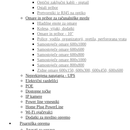
Optični zaključni kabli - pigtail
Ostali pribor
Pretvorniki iz RJ45 na optiko
Omare in pribor za računalniške mreže
Hladilne enote za omare
Kolesa, vijaki, dodatki
Omare in pribor - 10"
Police, vodila, organizatorji, svetila, perfororana vrata
Samostoječe omare 600x1000
Samostoječe omare 600x600
Samostoječe omare 600x800
Samostoječe omare 800x1000
Samostoječe omare 800x800
Zidne omare 600x150, 600x300, 600x450, 600x600
Neprekinjena napajanja - UPS
Električni razdelilci
POE
Dostopne točke
IP kamere
Power line vmesniki
Home Plug PowerLine
Wi-Fi ojačevalci
Dodatki za mrežno opremo
Pisarniška oprema
Aparati za vezavo