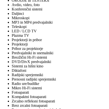
ORODJE in TESTERJI
Avdio, video, foto
Konferenčni sistemi
Daljinci
Mikroskopi
MP3 in MP4 predvajalniki
Teleskopi
LED / LCD TV
Plazma TV
Projektorji in pribor
Projektorji
Pribor za projektorje
Predvajalniki in snemalniki
Brezžični Hi-Fi sistemi
DVD/DivX predvajalniki
Sistemi za hišni kino
Diktafoni
Radijski sprejemniki
Prenosni radijski sprejemniki
Radio ure/budilke
Mikro Hi-Fi sistemi
Fotoaparati
Kompaktni fotoaparati
Zrcalno refleksni fotoaparati
Brez zrcalni fotoaparati