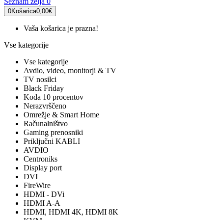
Seznam želja
0
0
Košarica
0,00€
Vaša košarica je prazna!
Vse kategorije
Vse kategorije
Avdio, video, monitorji & TV
TV nosilci
Black Friday
Koda 10 procentov
Nerazvrščeno
Omrežje & Smart Home
Računalništvo
Gaming prenosniki
Priključni KABLI
AVDIO
Centroniks
Display port
DVI
FireWire
HDMI - DVi
HDMI A-A
HDMI, HDMI 4K, HDMI 8K