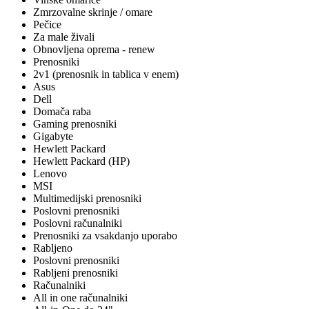
Zmrzovalne skrinje / omare
Pečice
Za male živali
Obnovljena oprema - renew
Prenosniki
2v1 (prenosnik in tablica v enem)
Asus
Dell
Domača raba
Gaming prenosniki
Gigabyte
Hewlett Packard
Hewlett Packard (HP)
Lenovo
MSI
Multimedijski prenosniki
Poslovni prenosniki
Poslovni računalniki
Prenosniki za vsakdanjo uporabo
Rabljeno
Poslovni prenosniki
Rabljeni prenosniki
Računalniki
All in one računalniki