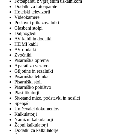
Fotoaparati z vgrajenim tiskalnikom
Dodatki za fotoaparate
Hotelski televizorji
Videokamere
Poslovni prikazovalniki
Glasbeni stolpi
Daljnogledi
AV kabli in dodatki
HDMI kabli
AV dodatki
Zvočniki
Pisarniška oprema
Aparati za vezavo
Giljotine in rezalniki
Pisarniška tehnika
Pisarniški stoli
Pisarniško pohištvo
Plastifikatorji
Sit-stand mize, podstavki in nosilci
Spenjači
Uničevalci dokumentov
Kalkulatorji
Namizni kalkulatorji
Žepni kalkulatorji
Dodatki za kalkulatorje