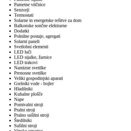
Pametne vtičnice
Senzorji
Termostati
Solarne in energetske rešitve za dom
Balkonske sončne elektrarne
Dodatki
Polnilne postaje, agregati
Solarni paneli
Svetlobni elementi
LED luči
LED sijalke, žarnice
LED trakovi
Namizne svetilke
Prenosne svetilke
Veliki gospodinjski aparati
Grelniki vode - bojler
Hladilniki
Kuhalne plošče
Nape
Pomivalni stroji
Pralni stroji
Pralno sušilni stroji
Štedilniki
Sušilni stroji
Vinske omarice