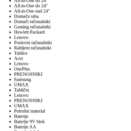
All-in-One do 24"
All-in-One do 24″
All-in-One nad 24″
Domača raba
Domači računalniki
Gaming računalniki
Hewlett Packard
Lenovo
Poslovni računalniki
Rabljeni računalniki
Tablice
Acer
Lenovo
OnePlus
PRENOSNIKI
Samsung
UMAX
Tablični
Lenovo
PRENOSNIKI
UMAX
Potrošni material
Baterije
Baterije 9V blok
Baterije AA