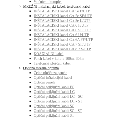
Vtičnice - komplet
MREŽNI inštalacijski kabel, telefonski kabel
INŠTALACISKI kabel Cat.5e F/UTP
INŠTALACISKI kabel Cat.5e SF/UTP
INŠTALACISKI kabel Cat.5e U/UTP
INŠTALACISKI kabel Cat.6 F/UTP
INŠTALACISKI kabel Cat.6 SF/UTP
INŠTALACISKI kabel Cat.6 U/UTP
INŠTALACISKI kabel Cat.6A FF/UTP
INŠTALACISKI kabel Cat.7 SF/UTP
INŠTALACISKI kabel Cat.8.2 S/FTP
KOAXIALNI kabel
Patch kabel v kolutu 100m, 305m
Telefonski ploščati kabel
Optična mrežna oprema
Čelne plošče za panele
Optični inštalacijski kabel
Optični paneli
Optični priključni kabli FC
Optični priključni kabli LC
Optični priključni kabli LC - SC
Optični priključni kabli LC - ST
Optični priključni kabli SC
Optični priključni kabli SC - ST
Optični priključni kabli ST