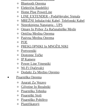
Bluetooth Oprema
Električni Razdelilci
Home Plug PowerLine
LINE EXTENDER - Podaljševalec Signala
MREŽNI Inštalacijski Kabel, Telefonski Kabel
Neprekinjena Napajanja - UPS
Omare In Pribor Za Računalniške Mreže
Optična Mrežna Oprema
Pasivna Mrežna Oprema
POE
PREKLOPNIKI In MNOŽILNIKI
Pretvorniki
Dostopne Točke
IP Kamere
Power Line Vmesniki
Wi-Fi Ojačevalci
Dodatki Za Mrežno Opremo
Pisarniška Oprema
Aparati Za Vezavo
Giljotine In Rezalniki
Pisarniška Tehnika
Pisarniški Stoli
Pisarniško Pohištvo
Plastifikatorji