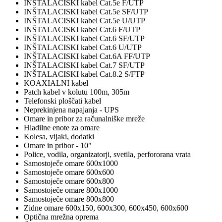
INŠTALACISKI kabel Cat.5e F/UTP
INŠTALACISKI kabel Cat.5e SF/UTP
INŠTALACISKI kabel Cat.5e U/UTP
INŠTALACISKI kabel Cat.6 F/UTP
INŠTALACISKI kabel Cat.6 SF/UTP
INŠTALACISKI kabel Cat.6 U/UTP
INŠTALACISKI kabel Cat.6A FF/UTP
INŠTALACISKI kabel Cat.7 SF/UTP
INŠTALACISKI kabel Cat.8.2 S/FTP
KOAXIALNI kabel
Patch kabel v kolutu 100m, 305m
Telefonski ploščati kabel
Neprekinjena napajanja - UPS
Omare in pribor za računalniške mreže
Hladilne enote za omare
Kolesa, vijaki, dodatki
Omare in pribor - 10"
Police, vodila, organizatorji, svetila, perfororana vrata
Samostoječe omare 600x1000
Samostoječe omare 600x600
Samostoječe omare 600x800
Samostoječe omare 800x1000
Samostoječe omare 800x800
Zidne omare 600x150, 600x300, 600x450, 600x600
Optična mrežna oprema