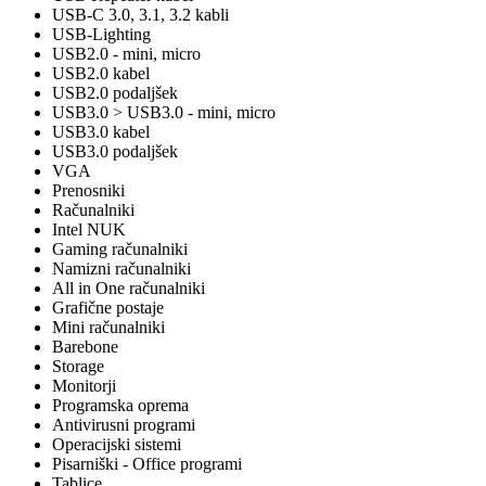
USB-C 3.0, 3.1, 3.2 kabli
USB-Lighting
USB2.0 - mini, micro
USB2.0 kabel
USB2.0 podaljšek
USB3.0 > USB3.0 - mini, micro
USB3.0 kabel
USB3.0 podaljšek
VGA
Prenosniki
Računalniki
Intel NUK
Gaming računalniki
Namizni računalniki
All in One računalniki
Grafične postaje
Mini računalniki
Barebone
Storage
Monitorji
Programska oprema
Antivirusni programi
Operacijski sistemi
Pisarniški - Office programi
Tablice