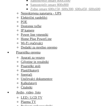
Samostoječe omare 800x1000
Samostoječe omare 800x800
Zidne omare 600x150, 600x300, 600x450, 600x600
Neprekinjena napajanja - UPS
Električni razdelilci
POE
Dostopne točke
IP kamere
Power line vmesniki
Home Plug PowerLine
Wi-Fi ojačevalci
Dodatki za mrežno opremo
Pisarniška oprema
Aparati za vezavo
Giljotine in rezalniki
Pisarniški stoli
Plastifikatorji
Spenjači
Uničevalci dokumentov
Kalkulatorji
Čitalniki
Avdio, video, foto
LED / LCD TV
Plazma TV