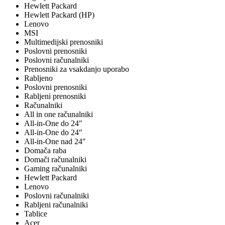
Hewlett Packard
Hewlett Packard (HP)
Lenovo
MSI
Multimedijski prenosniki
Poslovni prenosniki
Poslovni računalniki
Prenosniki za vsakdanjo uporabo
Rabljeno
Poslovni prenosniki
Rabljeni prenosniki
Računalniki
All in one računalniki
All-in-One do 24"
All-in-One do 24″
All-in-One nad 24″
Domača raba
Domači računalniki
Gaming računalniki
Hewlett Packard
Lenovo
Poslovni računalniki
Rabljeni računalniki
Tablice
Acer