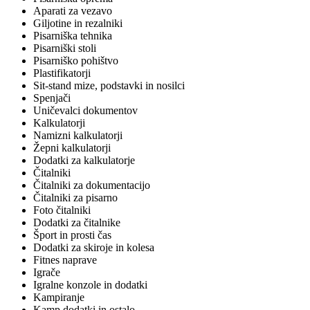
Aparati za vezavo
Giljotine in rezalniki
Pisarniška tehnika
Pisarniški stoli
Pisarniško pohištvo
Plastifikatorji
Sit-stand mize, podstavki in nosilci
Spenjači
Uničevalci dokumentov
Kalkulatorji
Namizni kalkulatorji
Žepni kalkulatorji
Dodatki za kalkulatorje
Čitalniki
Čitalniki za dokumentacijo
Čitalniki za pisarno
Foto čitalniki
Dodatki za čitalnike
Šport in prosti čas
Dodatki za skiroje in kolesa
Fitnes naprave
Igrače
Igralne konzole in dodatki
Kampiranje
Kamp dodatki in ostalo