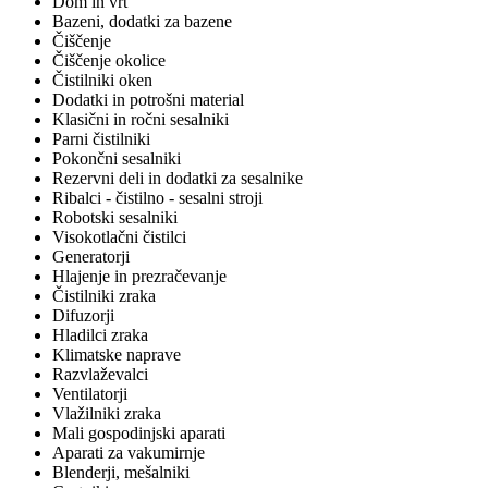
Dom in vrt
Bazeni, dodatki za bazene
Čiščenje
Čiščenje okolice
Čistilniki oken
Dodatki in potrošni material
Klasični in ročni sesalniki
Parni čistilniki
Pokončni sesalniki
Rezervni deli in dodatki za sesalnike
Ribalci - čistilno - sesalni stroji
Robotski sesalniki
Visokotlačni čistilci
Generatorji
Hlajenje in prezračevanje
Čistilniki zraka
Difuzorji
Hladilci zraka
Klimatske naprave
Razvlaževalci
Ventilatorji
Vlažilniki zraka
Mali gospodinjski aparati
Aparati za vakumirnje
Blenderji, mešalniki