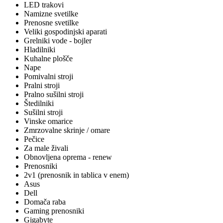
LED trakovi
Namizne svetilke
Prenosne svetilke
Veliki gospodinjski aparati
Grelniki vode - bojler
Hladilniki
Kuhalne plošče
Nape
Pomivalni stroji
Pralni stroji
Pralno sušilni stroji
Štedilniki
Sušilni stroji
Vinske omarice
Zmrzovalne skrinje / omare
Pečice
Za male živali
Obnovljena oprema - renew
Prenosniki
2v1 (prenosnik in tablica v enem)
Asus
Dell
Domača raba
Gaming prenosniki
Gigabyte