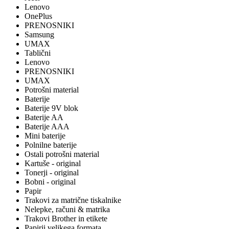
Lenovo
OnePlus
PRENOSNIKI
Samsung
UMAX
Tablični
Lenovo
PRENOSNIKI
UMAX
Potrošni material
Baterije
Baterije 9V blok
Baterije AA
Baterije AAA
Mini baterije
Polnilne baterije
Ostali potrošni material
Kartuše - original
Tonerji - original
Bobni - original
Papir
Trakovi za matrične tiskalnike
Nelepke, računi & matrika
Trakovi Brother in etikete
Papirji velikega formata