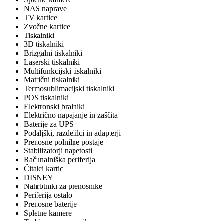
NAS naprave
TV kartice
Zvočne kartice
Tiskalniki
3D tiskalniki
Brizgalni tiskalniki
Laserski tiskalniki
Multifunkcijski tiskalniki
Matrični tiskalniki
Termosublimacijski tiskalniki
POS tiskalniki
Elektronski bralniki
Električno napajanje in zaščita
Baterije za UPS
Podaljški, razdelilci in adapterji
Prenosne polnilne postaje
Stabilizatorji napetosti
Računalniška periferija
Čitalci kartic
DISNEY
Nahrbtniki za prenosnike
Periferija ostalo
Prenosne baterije
Spletne kamere