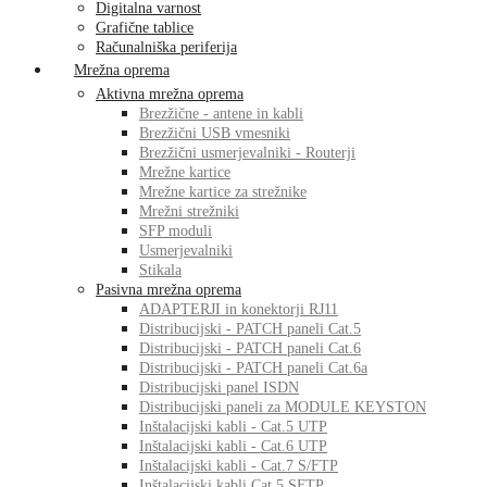
Digitalna varnost
Grafične tablice
Računalniška periferija
Mrežna oprema
Aktivna mrežna oprema
Brezžične - antene in kabli
Brezžični USB vmesniki
Brezžični usmerjevalniki - Routerji
Mrežne kartice
Mrežne kartice za strežnike
Mrežni strežniki
SFP moduli
Usmerjevalniki
Stikala
Pasivna mrežna oprema
ADAPTERJI in konektorji RJ11
Distribucijski - PATCH paneli Cat.5
Distribucijski - PATCH paneli Cat.6
Distribucijski - PATCH paneli Cat.6a
Distribucijski panel ISDN
Distribucijski paneli za MODULE KEYSTON
Inštalacijski kabli - Cat.5 UTP
Inštalacijski kabli - Cat.6 UTP
Inštalacijski kabli - Cat.7 S/FTP
Inštalacijski kabli Cat.5 SFTP