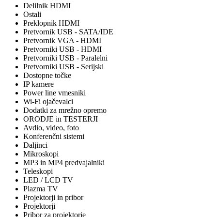
Delilnik HDMI
Ostali
Preklopnik HDMI
Pretvornik USB - SATA/IDE
Pretvornik VGA - HDMI
Pretvorniki USB - HDMI
Pretvorniki USB - Paralelni
Pretvorniki USB - Serijski
Dostopne točke
IP kamere
Power line vmesniki
Wi-Fi ojačevalci
Dodatki za mrežno opremo
ORODJE in TESTERJI
Avdio, video, foto
Konferenčni sistemi
Daljinci
Mikroskopi
MP3 in MP4 predvajalniki
Teleskopi
LED / LCD TV
Plazma TV
Projektorji in pribor
Projektorji
Pribor za projektorje