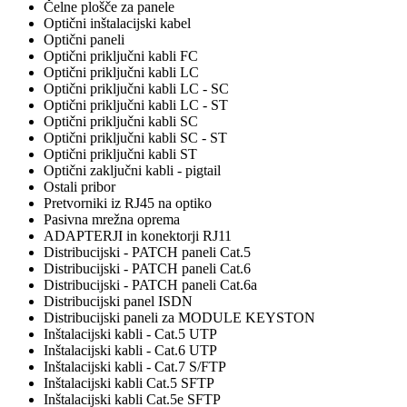
Čelne plošče za panele
Optični inštalacijski kabel
Optični paneli
Optični priključni kabli FC
Optični priključni kabli LC
Optični priključni kabli LC - SC
Optični priključni kabli LC - ST
Optični priključni kabli SC
Optični priključni kabli SC - ST
Optični priključni kabli ST
Optični zaključni kabli - pigtail
Ostali pribor
Pretvorniki iz RJ45 na optiko
Pasivna mrežna oprema
ADAPTERJI in konektorji RJ11
Distribucijski - PATCH paneli Cat.5
Distribucijski - PATCH paneli Cat.6
Distribucijski - PATCH paneli Cat.6a
Distribucijski panel ISDN
Distribucijski paneli za MODULE KEYSTON
Inštalacijski kabli - Cat.5 UTP
Inštalacijski kabli - Cat.6 UTP
Inštalacijski kabli - Cat.7 S/FTP
Inštalacijski kabli Cat.5 SFTP
Inštalacijski kabli Cat.5e SFTP