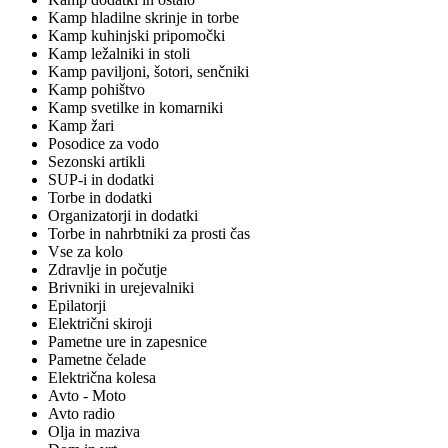
Kamp hladilne skrinje in torbe
Kamp kuhinjski pripomočki
Kamp ležalniki in stoli
Kamp paviljoni, šotori, senčniki
Kamp pohištvo
Kamp svetilke in komarniki
Kamp žari
Posodice za vodo
Sezonski artikli
SUP-i in dodatki
Torbe in dodatki
Organizatorji in dodatki
Torbe in nahrbtniki za prosti čas
Vse za kolo
Zdravlje in počutje
Brivniki in urejevalniki
Epilatorji
Električni skiroji
Pametne ure in zapesnice
Pametne čelade
Električna kolesa
Avto - Moto
Avto radio
Olja in maziva