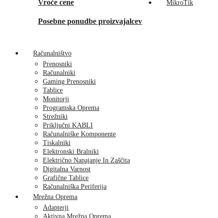
Vroče cene
MikroTik
Posebne ponudbe proizvajalcev
Računalništvo
Prenosniki
Računalniki
Gaming Prenosniki
Tablice
Monitorji
Programska Oprema
Strežniki
Priključni KABLI
Računalniške Komponente
Tiskalniki
Elektronski Bralniki
Električno Napajanje In Zaščita
Digitalna Varnost
Grafične Tablice
Računalniška Periferija
Mrežna Oprema
Adapterji
Aktivna Mrežna Oprema