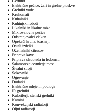
Cvrtniki
Električne pečice, žari in grelne ploskve
Grelniki vode
Kruhomati
Kuhalniki
Kuhinjski roboti
Likalniki in likalne mize
Mikrovalovne pečice
Odstranjevalci vlaken
Opekači kruha, toasterji
Ostali izdelki
Ožemalniki citrusov
Priprava kave
Priprava sladoleda in ledomati
Salamoreznice/mletje mesa
Šivalni stroji
Sokovniki
Ogrevanje
Dodatki
Električne odeje in podloge
IR grelniki
Kaloriferji, stenski grelniki
Kamini
Konvekcijski radiatorji
Oljni radiatorji