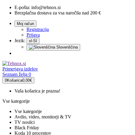
E-pošta:
info@tehnox.si
Brezplačna dostava za vsa naročila nad 200 €
Moj račun
Registracija
Prijava
Jezik:
sl-SI
Slovenščina
Primerjava
izdelov
Seznam želja
0
0
Košarica
0,00€
Vaša košarica je prazna!
Vse kategorije
Vse kategorije
Avdio, video, monitorji & TV
TV nosilci
Black Friday
Koda 10 procentov