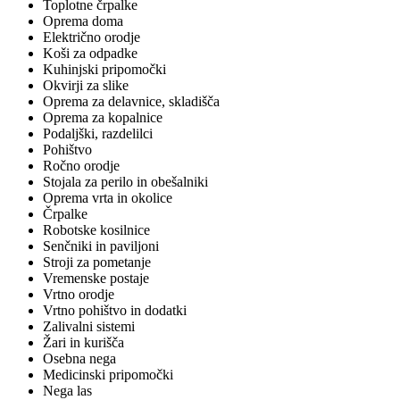
Toplotne črpalke
Oprema doma
Električno orodje
Koši za odpadke
Kuhinjski pripomočki
Okvirji za slike
Oprema za delavnice, skladišča
Oprema za kopalnice
Podaljški, razdelilci
Pohištvo
Ročno orodje
Stojala za perilo in obešalniki
Oprema vrta in okolice
Črpalke
Robotske kosilnice
Senčniki in paviljoni
Stroji za pometanje
Vremenske postaje
Vrtno orodje
Vrtno pohištvo in dodatki
Zalivalni sistemi
Žari in kurišča
Osebna nega
Medicinski pripomočki
Nega las