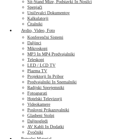
Sit-Stand Mize, Podstavki In Nosilci
Spenjači
Uničevalci Dokumentov
Kalkulatorji
Čitalniki
Avdio, Video, Foto
Konferenčni Sistemi
Daljinci
Mikroskopi
MP3 In MP4 Predvajalniki
Teleskopi
LED / LCD TV
Plazma TV
Projektorji In Pribor
Predvajalniki In Snemalniki
Radijski Sprejemniki
Fotoaparati
Hotelski Televizorji
Videokamere
Poslovni Prikazovalniki
Glasbeni Stolpi
Daljnogledi
AV Kabli In Dodatki
Zvočniki
Potrošni Material