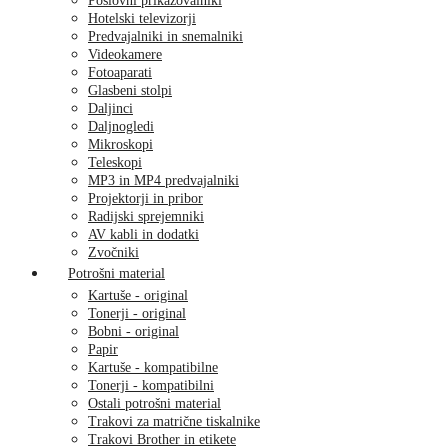
Poslovni prikazovalniki
Hotelski televizorji
Predvajalniki in snemalniki
Videokamere
Fotoaparati
Glasbeni stolpi
Daljinci
Daljnogledi
Mikroskopi
Teleskopi
MP3 in MP4 predvajalniki
Projektorji in pribor
Radijski sprejemniki
AV kabli in dodatki
Zvočniki
Potrošni material
Kartuše - original
Tonerji - original
Bobni - original
Papir
Kartuše - kompatibilne
Tonerji - kompatibilni
Ostali potrošni material
Trakovi za matrične tiskalnike
Trakovi Brother in etikete