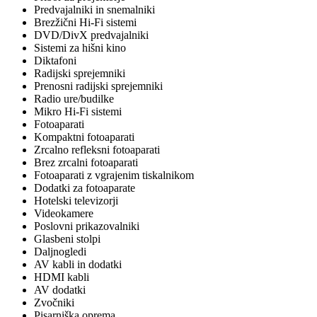
Predvajalniki in snemalniki
Brezžični Hi-Fi sistemi
DVD/DivX predvajalniki
Sistemi za hišni kino
Diktafoni
Radijski sprejemniki
Prenosni radijski sprejemniki
Radio ure/budilke
Mikro Hi-Fi sistemi
Fotoaparati
Kompaktni fotoaparati
Zrcalno refleksni fotoaparati
Brez zrcalni fotoaparati
Fotoaparati z vgrajenim tiskalnikom
Dodatki za fotoaparate
Hotelski televizorji
Videokamere
Poslovni prikazovalniki
Glasbeni stolpi
Daljnogledi
AV kabli in dodatki
HDMI kabli
AV dodatki
Zvočniki
Pisarniška oprema