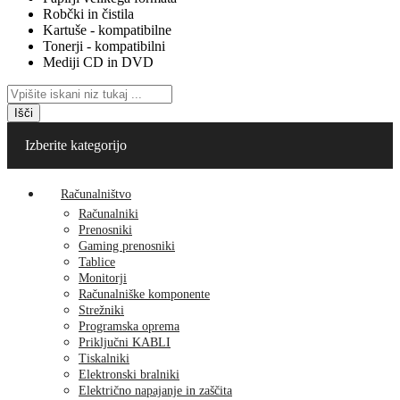
Robčki in čistila
Kartuše - kompatibilne
Tonerji - kompatibilni
Mediji CD in DVD
Išči
Izberite kategorijo
Računalništvo
Računalniki
Prenosniki
Gaming prenosniki
Tablice
Monitorji
Računalniške komponente
Strežniki
Programska oprema
Priključni KABLI
Tiskalniki
Elektronski bralniki
Električno napajanje in zaščita