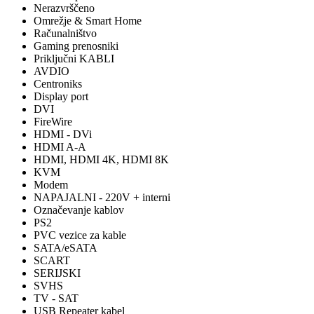
Nerazvrščeno
Omrežje & Smart Home
Računalništvo
Gaming prenosniki
Priključni KABLI
AVDIO
Centroniks
Display port
DVI
FireWire
HDMI - DVi
HDMI A-A
HDMI, HDMI 4K, HDMI 8K
KVM
Modem
NAPAJALNI - 220V + interni
Označevanje kablov
PS2
PVC vezice za kable
SATA/eSATA
SCART
SERIJSKI
SVHS
TV - SAT
USB Repeater kabel