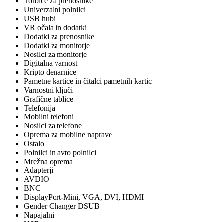
Torbice za prenosnike
Univerzalni polnilci
USB hubi
VR očala in dodatki
Dodatki za prenosnike
Dodatki za monitorje
Nosilci za monitorje
Digitalna varnost
Kripto denarnice
Pametne kartice in čitalci pametnih kartic
Varnostni ključi
Grafične tablice
Telefonija
Mobilni telefoni
Nosilci za telefone
Oprema za mobilne naprave
Ostalo
Polnilci in avto polnilci
Mrežna oprema
Adapterji
AVDIO
BNC
DisplayPort-Mini, VGA, DVI, HDMI
Gender Changer DSUB
Napajalni