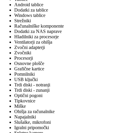
Android tablice
Dodatki za tablice
Windows tablice
Strežniki
Računalniške komponente
Dodatki za NAS naprave
Hladilniki za procesorje
Ventilatorji za ohišja
Zvočni adapterji
Zvočniki
Procesorji
Osnovne plošče
Grafične kartice
Pomnilniki
USB ključki
Trdi diski - notranji
Trdi diski - zunanji
Optični pogoni
Tipkovnice
Miške
Ohišja za računalnike
Napajalniki
Slušalke, mikrofoni
Igralni pripomočki
Spletne kamere