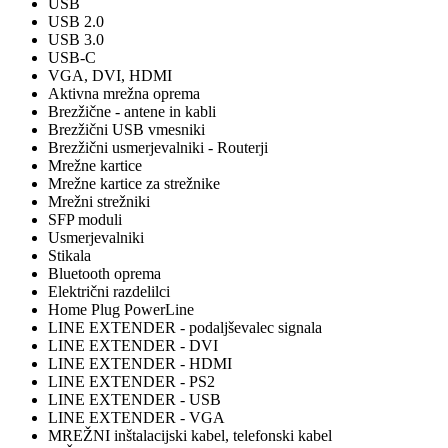
USB
USB 2.0
USB 3.0
USB-C
VGA, DVI, HDMI
Aktivna mrežna oprema
Brezžične - antene in kabli
Brezžični USB vmesniki
Brezžični usmerjevalniki - Routerji
Mrežne kartice
Mrežne kartice za strežnike
Mrežni strežniki
SFP moduli
Usmerjevalniki
Stikala
Bluetooth oprema
Električni razdelilci
Home Plug PowerLine
LINE EXTENDER - podaljševalec signala
LINE EXTENDER - DVI
LINE EXTENDER - HDMI
LINE EXTENDER - PS2
LINE EXTENDER - USB
LINE EXTENDER - VGA
MREŽNI inštalacijski kabel, telefonski kabel