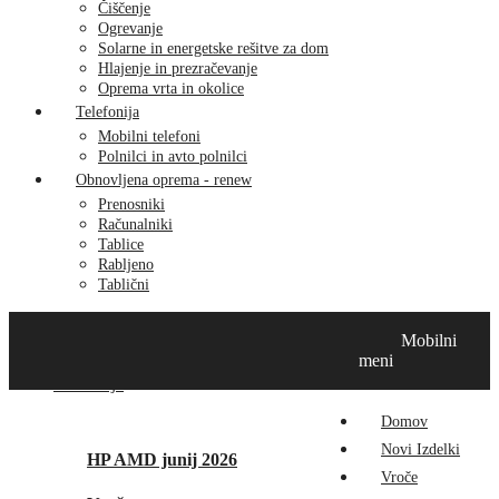
Čiščenje
Ogrevanje
Solarne in energetske rešitve za dom
Hlajenje in prezračevanje
Oprema vrta in okolice
Telefonija
Mobilni telefoni
Polnilci in avto polnilci
Obnovljena oprema - renew
Prenosniki
Računalniki
Tablice
Rabljeno
Tablični
Domov
Novi izdelki
Vroče
MikroTik
Tehnox izdelki
Mobilni
Vizualna prenova
Kontakt
O nas
meni
Promocije
Domov
Novi Izdelki
HP AMD junij 2026
Vroče