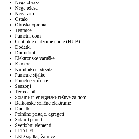
Nega obraza
Nega telesa
Nega zob
Ostalo
Otroška oprema
Tehtnice
Pametni dom
Centralne nadzorne enote (HUB)
Dodatki
Domofoni
Elektronske varuške
Kamere
Krmilniki in stikala
Pametne sijalke
Pametne vtičnice
Senzorji
Termostati
Solarne in energetske rešitve za dom
Balkonske sončne elektrarne
Dodatki
Polnilne postaje, agregati
Solarni paneli
Svetlobni elementi
LED luči
LED sijalke, žarnice