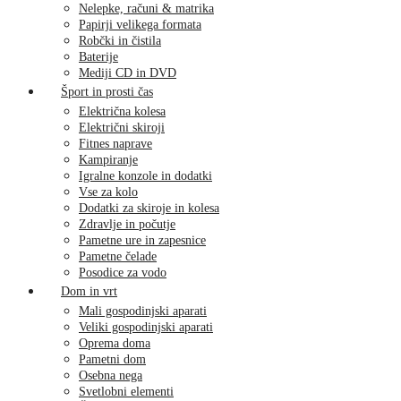
Nelepke, računi & matrika
Papirji velikega formata
Robčki in čistila
Baterije
Mediji CD in DVD
Šport in prosti čas
Električna kolesa
Električni skiroji
Fitnes naprave
Kampiranje
Igralne konzole in dodatki
Vse za kolo
Dodatki za skiroje in kolesa
Zdravlje in počutje
Pametne ure in zapesnice
Pametne čelade
Posodice za vodo
Dom in vrt
Mali gospodinjski aparati
Veliki gospodinjski aparati
Oprema doma
Pametni dom
Osebna nega
Svetlobni elementi