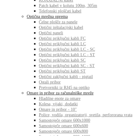
KOAXIALNI kabel
Patch kabel v kolutu 100m, 305m
Telefonski ploščati kabel
Optična mrežna oprema
Čelne plošče za panele
Optični inštalacijski kabel
Optični paneli
Optični priključni kabli FC
Optični priključni kabli LC
Optični priključni kabli LC - SC
Optični priključni kabli LC - ST
Optični priključni kabli SC
Optični priključni kabli SC - ST
Optični priključni kabli ST
Optični zaključni kabli - pigtail
Ostali pribor
Pretvorniki iz RJ45 na optiko
Omare in pribor za računalniške mreže
Hladilne enote za omare
Kolesa, vijaki, dodatki
Omare in pribor - 10"
Police, vodila, organizatorji, svetila, perfororana vrata
Samostoječe omare 600x1000
Samostoječe omare 600x600
Samostoječe omare 600x800