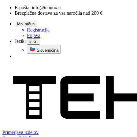
E-pošta:
info@tehnox.si
Brezplačna dostava za vsa naročila nad 200 €
Moj račun
Registracija
Prijava
Jezik:
sl-SI
Slovenščina
Primerjava
izdelov