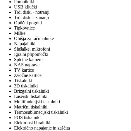
Pomnilniki
USB ključki
Trdi diski - notranji
Trdi diski - zunanji
Optični pogoni
Tipkovnice
Miške
Ohišja za računalnike
Napajalniki
Slušalke, mikrofoni
Igralni pripomočki
Spletne kamere
NAS naprave
TV kartice
Zvočne kartice
Tiskalniki
3D tiskalniki
Brizgalni tiskalniki
Laserski tiskalniki
Multifunkcijski tiskalniki
Matrični tiskalniki
Termosublimacijski tiskalniki
POS tiskalniki
Elektronski bralniki
Električno napajanje in zaščita