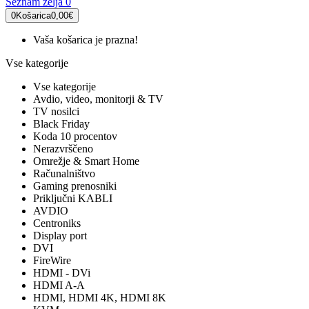
Seznam želja
0
0
Košarica
0,00€
Vaša košarica je prazna!
Vse kategorije
Vse kategorije
Avdio, video, monitorji & TV
TV nosilci
Black Friday
Koda 10 procentov
Nerazvrščeno
Omrežje & Smart Home
Računalništvo
Gaming prenosniki
Priključni KABLI
AVDIO
Centroniks
Display port
DVI
FireWire
HDMI - DVi
HDMI A-A
HDMI, HDMI 4K, HDMI 8K