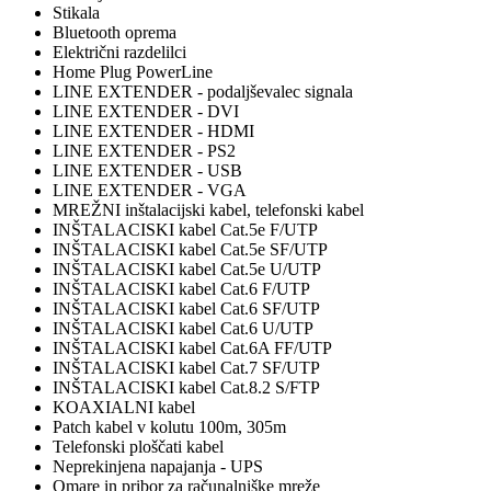
Stikala
Bluetooth oprema
Električni razdelilci
Home Plug PowerLine
LINE EXTENDER - podaljševalec signala
LINE EXTENDER - DVI
LINE EXTENDER - HDMI
LINE EXTENDER - PS2
LINE EXTENDER - USB
LINE EXTENDER - VGA
MREŽNI inštalacijski kabel, telefonski kabel
INŠTALACISKI kabel Cat.5e F/UTP
INŠTALACISKI kabel Cat.5e SF/UTP
INŠTALACISKI kabel Cat.5e U/UTP
INŠTALACISKI kabel Cat.6 F/UTP
INŠTALACISKI kabel Cat.6 SF/UTP
INŠTALACISKI kabel Cat.6 U/UTP
INŠTALACISKI kabel Cat.6A FF/UTP
INŠTALACISKI kabel Cat.7 SF/UTP
INŠTALACISKI kabel Cat.8.2 S/FTP
KOAXIALNI kabel
Patch kabel v kolutu 100m, 305m
Telefonski ploščati kabel
Neprekinjena napajanja - UPS
Omare in pribor za računalniške mreže