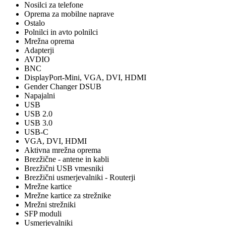
Nosilci za telefone
Oprema za mobilne naprave
Ostalo
Polnilci in avto polnilci
Mrežna oprema
Adapterji
AVDIO
BNC
DisplayPort-Mini, VGA, DVI, HDMI
Gender Changer DSUB
Napajalni
USB
USB 2.0
USB 3.0
USB-C
VGA, DVI, HDMI
Aktivna mrežna oprema
Brezžične - antene in kabli
Brezžični USB vmesniki
Brezžični usmerjevalniki - Routerji
Mrežne kartice
Mrežne kartice za strežnike
Mrežni strežniki
SFP moduli
Usmerjevalniki