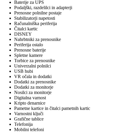
Baterije za UPS
Podaljški, razdelilci in adapterji
Prenosne polnilne postaje
Stabilizatorji napetosti
Računalniška periferija
Čitalci kartic
DISNEY
Nahrbtniki za prenosnike
Periferija ostalo
Prenosne baterije
Spletne kamere
Torbice za prenosnike
Univerzalni polnilci
USB hubi
VR očala in dodatki
Dodatki za prenosnike
Dodatki za monitorje
Nosilci za monitorje
Digitalna varnost
Kripto denarnice
Pametne kartice in čitalci pametnih kartic
Varnostni ključi
Grafične tablice
Telefonija
Mobilni telefoni