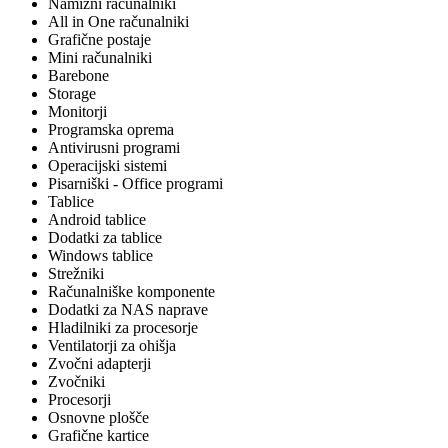
Namizni računalniki
All in One računalniki
Grafične postaje
Mini računalniki
Barebone
Storage
Monitorji
Programska oprema
Antivirusni programi
Operacijski sistemi
Pisarniški - Office programi
Tablice
Android tablice
Dodatki za tablice
Windows tablice
Strežniki
Računalniške komponente
Dodatki za NAS naprave
Hladilniki za procesorje
Ventilatorji za ohišja
Zvočni adapterji
Zvočniki
Procesorji
Osnovne plošče
Grafične kartice