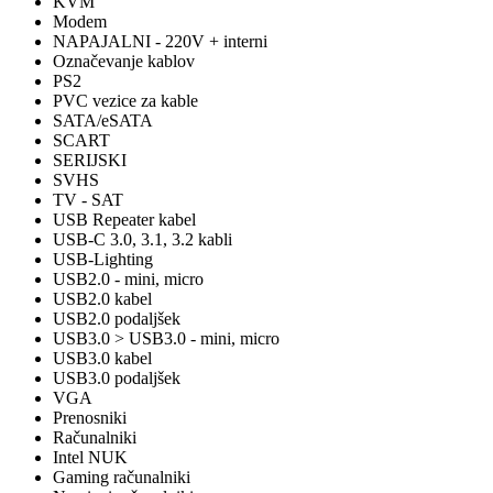
KVM
Modem
NAPAJALNI - 220V + interni
Označevanje kablov
PS2
PVC vezice za kable
SATA/eSATA
SCART
SERIJSKI
SVHS
TV - SAT
USB Repeater kabel
USB-C 3.0, 3.1, 3.2 kabli
USB-Lighting
USB2.0 - mini, micro
USB2.0 kabel
USB2.0 podaljšek
USB3.0 > USB3.0 - mini, micro
USB3.0 kabel
USB3.0 podaljšek
VGA
Prenosniki
Računalniki
Intel NUK
Gaming računalniki