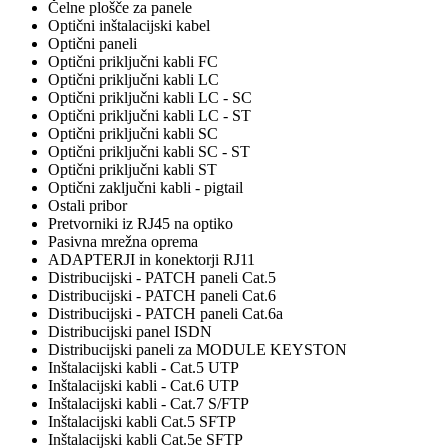
Čelne plošče za panele
Optični inštalacijski kabel
Optični paneli
Optični priključni kabli FC
Optični priključni kabli LC
Optični priključni kabli LC - SC
Optični priključni kabli LC - ST
Optični priključni kabli SC
Optični priključni kabli SC - ST
Optični priključni kabli ST
Optični zaključni kabli - pigtail
Ostali pribor
Pretvorniki iz RJ45 na optiko
Pasivna mrežna oprema
ADAPTERJI in konektorji RJ11
Distribucijski - PATCH paneli Cat.5
Distribucijski - PATCH paneli Cat.6
Distribucijski - PATCH paneli Cat.6a
Distribucijski panel ISDN
Distribucijski paneli za MODULE KEYSTON
Inštalacijski kabli - Cat.5 UTP
Inštalacijski kabli - Cat.6 UTP
Inštalacijski kabli - Cat.7 S/FTP
Inštalacijski kabli Cat.5 SFTP
Inštalacijski kabli Cat.5e SFTP