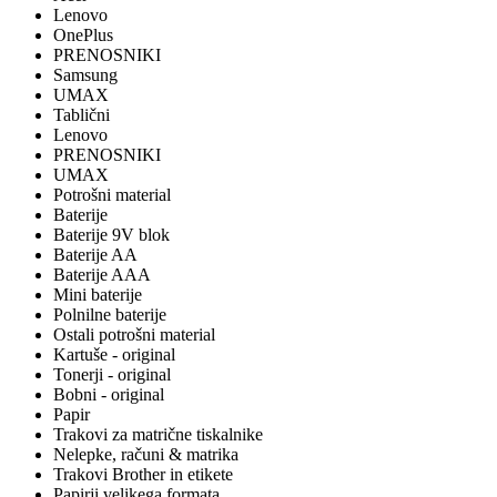
Lenovo
OnePlus
PRENOSNIKI
Samsung
UMAX
Tablični
Lenovo
PRENOSNIKI
UMAX
Potrošni material
Baterije
Baterije 9V blok
Baterije AA
Baterije AAA
Mini baterije
Polnilne baterije
Ostali potrošni material
Kartuše - original
Tonerji - original
Bobni - original
Papir
Trakovi za matrične tiskalnike
Nelepke, računi & matrika
Trakovi Brother in etikete
Papirji velikega formata