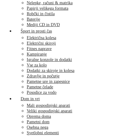
Nelepke, računi & matrika
Papirji velikega formata
Robčki in čistila
Baterije
Mediji CD in DVD
Šport in prosti čas
Električna kolesa
Električni skiroji
Fitnes naprave
Kampiranje
Igralne konzole in dodatki
Vse za kolo
Dodatki za skiroje in kolesa
Zdravlje in počutje
Pametne ure in zapesnice
Pametne čelade
Posodice za vodo
Dom in vrt
Mali gospodinjski aparati
Veliki gospodinjski aparati
Oprema doma
Pametni dom
Osebna nega
Svetlobni elementi