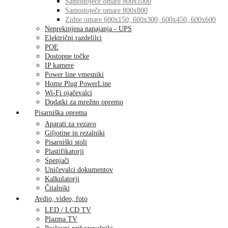
Samostoječe omare 800x1000
Samostoječe omare 800x800
Zidne omare 600x150, 600x300, 600x450, 600x600
Neprekinjena napajanja - UPS
Električni razdelilci
POE
Dostopne točke
IP kamere
Power line vmesniki
Home Plug PowerLine
Wi-Fi ojačevalci
Dodatki za mrežno opremo
Pisarniška oprema
Aparati za vezavo
Giljotine in rezalniki
Pisarniški stoli
Plastifikatorji
Spenjači
Uničevalci dokumentov
Kalkulatorji
Čitalniki
Avdio, video, foto
LED / LCD TV
Plazma TV