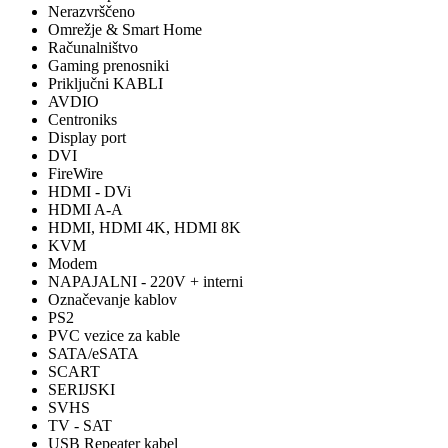
Nerazvrščeno
Omrežje & Smart Home
Računalništvo
Gaming prenosniki
Priključni KABLI
AVDIO
Centroniks
Display port
DVI
FireWire
HDMI - DVi
HDMI A-A
HDMI, HDMI 4K, HDMI 8K
KVM
Modem
NAPAJALNI - 220V + interni
Označevanje kablov
PS2
PVC vezice za kable
SATA/eSATA
SCART
SERIJSKI
SVHS
TV - SAT
USB Repeater kabel