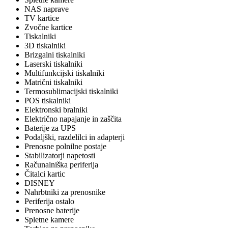
NAS naprave
TV kartice
Zvočne kartice
Tiskalniki
3D tiskalniki
Brizgalni tiskalniki
Laserski tiskalniki
Multifunkcijski tiskalniki
Matrični tiskalniki
Termosublimacijski tiskalniki
POS tiskalniki
Elektronski bralniki
Električno napajanje in zaščita
Baterije za UPS
Podaljški, razdelilci in adapterji
Prenosne polnilne postaje
Stabilizatorji napetosti
Računalniška periferija
Čitalci kartic
DISNEY
Nahrbtniki za prenosnike
Periferija ostalo
Prenosne baterije
Spletne kamere