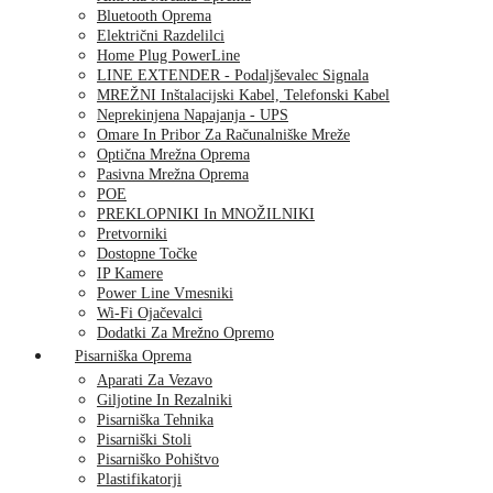
Bluetooth Oprema
Električni Razdelilci
Home Plug PowerLine
LINE EXTENDER - Podaljševalec Signala
MREŽNI Inštalacijski Kabel, Telefonski Kabel
Neprekinjena Napajanja - UPS
Omare In Pribor Za Računalniške Mreže
Optična Mrežna Oprema
Pasivna Mrežna Oprema
POE
PREKLOPNIKI In MNOŽILNIKI
Pretvorniki
Dostopne Točke
IP Kamere
Power Line Vmesniki
Wi-Fi Ojačevalci
Dodatki Za Mrežno Opremo
Pisarniška Oprema
Aparati Za Vezavo
Giljotine In Rezalniki
Pisarniška Tehnika
Pisarniški Stoli
Pisarniško Pohištvo
Plastifikatorji