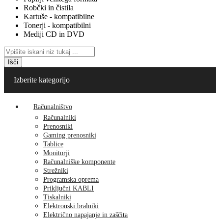
Robčki in čistila
Kartuše - kompatibilne
Tonerji - kompatibilni
Mediji CD in DVD
Išči
Izberite kategorijo
Računalništvo
Računalniki
Prenosniki
Gaming prenosniki
Tablice
Monitorji
Računalniške komponente
Strežniki
Programska oprema
Priključni KABLI
Tiskalniki
Elektronski bralniki
Električno napajanje in zaščita