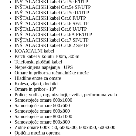
INŠTALACISKI kabel Cat.5e F/UTP
INŠTALACISKI kabel Cat.5e SF/UTP
INŠTALACISKI kabel Cat.5e U/UTP
INŠTALACISKI kabel Cat.6 F/UTP
INŠTALACISKI kabel Cat.6 SF/UTP
INŠTALACISKI kabel Cat.6 U/UTP
INŠTALACISKI kabel Cat.6A FF/UTP
INŠTALACISKI kabel Cat.7 SF/UTP
INŠTALACISKI kabel Cat.8.2 S/FTP
KOAXIALNI kabel
Patch kabel v kolutu 100m, 305m
Telefonski ploščati kabel
Neprekinjena napajanja - UPS
Omare in pribor za računalniške mreže
Hladilne enote za omare
Kolesa, vijaki, dodatki
Omare in pribor - 10"
Police, vodila, organizatorji, svetila, perfororana vrata
Samostoječe omare 600x1000
Samostoječe omare 600x600
Samostoječe omare 600x800
Samostoječe omare 800x1000
Samostoječe omare 800x800
Zidne omare 600x150, 600x300, 600x450, 600x600
Optična mrežna oprema