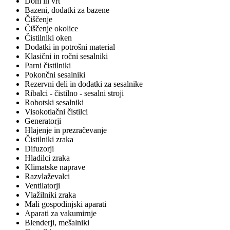
Dom in vrt
Bazeni, dodatki za bazene
Čiščenje
Čiščenje okolice
Čistilniki oken
Dodatki in potrošni material
Klasični in ročni sesalniki
Parni čistilniki
Pokončni sesalniki
Rezervni deli in dodatki za sesalnike
Ribalci - čistilno - sesalni stroji
Robotski sesalniki
Visokotlačni čistilci
Generatorji
Hlajenje in prezračevanje
Čistilniki zraka
Difuzorji
Hladilci zraka
Klimatske naprave
Razvlaževalci
Ventilatorji
Vlažilniki zraka
Mali gospodinjski aparati
Aparati za vakumirnje
Blenderji, mešalniki