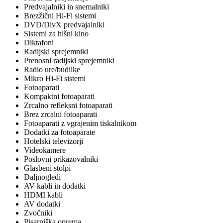
Predvajalniki in snemalniki
Brezžični Hi-Fi sistemi
DVD/DivX predvajalniki
Sistemi za hišni kino
Diktafoni
Radijski sprejemniki
Prenosni radijski sprejemniki
Radio ure/budilke
Mikro Hi-Fi sistemi
Fotoaparati
Kompaktni fotoaparati
Zrcalno refleksni fotoaparati
Brez zrcalni fotoaparati
Fotoaparati z vgrajenim tiskalnikom
Dodatki za fotoaparate
Hotelski televizorji
Videokamere
Poslovni prikazovalniki
Glasbeni stolpi
Daljnogledi
AV kabli in dodatki
HDMI kabli
AV dodatki
Zvočniki
Pisarniška oprema