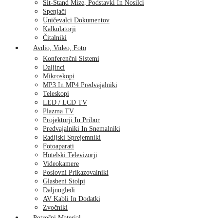
Sit-Stand Mize, Podstavki In Nosilci
Spenjači
Uničevalci Dokumentov
Kalkulatorji
Čitalniki
Avdio, Video, Foto
Konferenčni Sistemi
Daljinci
Mikroskopi
MP3 In MP4 Predvajalniki
Teleskopi
LED / LCD TV
Plazma TV
Projektorji In Pribor
Predvajalniki In Snemalniki
Radijski Sprejemniki
Fotoaparati
Hotelski Televizorji
Videokamere
Poslovni Prikazovalniki
Glasbeni Stolpi
Daljnogledi
AV Kabli In Dodatki
Zvočniki
Potrošni Material