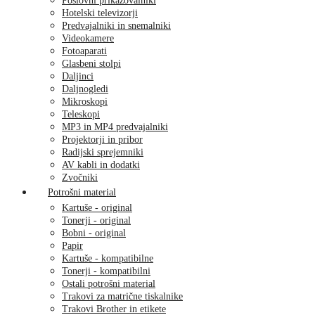
Poslovni prikazovalniki
Hotelski televizorji
Predvajalniki in snemalniki
Videokamere
Fotoaparati
Glasbeni stolpi
Daljinci
Daljnogledi
Mikroskopi
Teleskopi
MP3 in MP4 predvajalniki
Projektorji in pribor
Radijski sprejemniki
AV kabli in dodatki
Zvočniki
Potrošni material
Kartuše - original
Tonerji - original
Bobni - original
Papir
Kartuše - kompatibilne
Tonerji - kompatibilni
Ostali potrošni material
Trakovi za matrične tiskalnike
Trakovi Brother in etikete