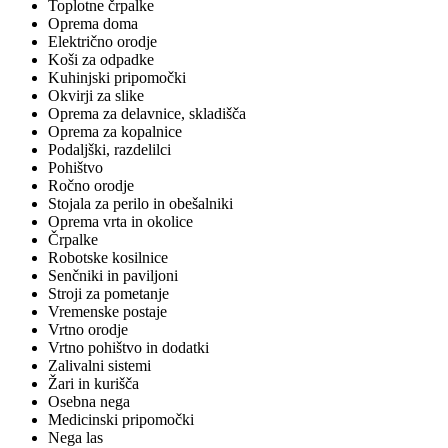
Toplotne črpalke
Oprema doma
Električno orodje
Koši za odpadke
Kuhinjski pripomočki
Okvirji za slike
Oprema za delavnice, skladišča
Oprema za kopalnice
Podaljški, razdelilci
Pohištvo
Ročno orodje
Stojala za perilo in obešalniki
Oprema vrta in okolice
Črpalke
Robotske kosilnice
Senčniki in paviljoni
Stroji za pometanje
Vremenske postaje
Vrtno orodje
Vrtno pohištvo in dodatki
Zalivalni sistemi
Žari in kurišča
Osebna nega
Medicinski pripomočki
Nega las