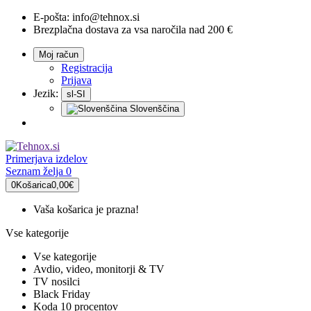
E-pošta:
info@tehnox.si
Brezplačna dostava za vsa naročila nad 200 €
Moj račun
Registracija
Prijava
Jezik:
sl-SI
Slovenščina
Primerjava
izdelov
Seznam želja
0
0
Košarica
0,00€
Vaša košarica je prazna!
Vse kategorije
Vse kategorije
Avdio, video, monitorji & TV
TV nosilci
Black Friday
Koda 10 procentov