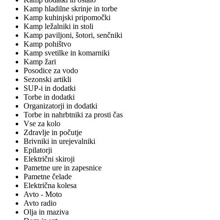
Kamp hladilne skrinje in torbe
Kamp kuhinjski pripomočki
Kamp ležalniki in stoli
Kamp paviljoni, šotori, senčniki
Kamp pohištvo
Kamp svetilke in komarniki
Kamp žari
Posodice za vodo
Sezonski artikli
SUP-i in dodatki
Torbe in dodatki
Organizatorji in dodatki
Torbe in nahrbtniki za prosti čas
Vse za kolo
Zdravlje in počutje
Brivniki in urejevalniki
Epilatorji
Električni skiroji
Pametne ure in zapesnice
Pametne čelade
Električna kolesa
Avto - Moto
Avto radio
Olja in maziva