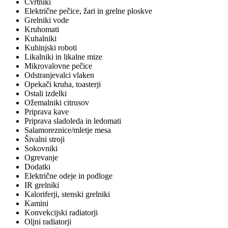
Cvrtniki
Električne pečice, žari in grelne ploskve
Grelniki vode
Kruhomati
Kuhalniki
Kuhinjski roboti
Likalniki in likalne mize
Mikrovalovne pečice
Odstranjevalci vlaken
Opekači kruha, toasterji
Ostali izdelki
Ožemalniki citrusov
Priprava kave
Priprava sladoleda in ledomati
Salamoreznice/mletje mesa
Šivalni stroji
Sokovniki
Ogrevanje
Dodatki
Električne odeje in podloge
IR grelniki
Kaloriferji, stenski grelniki
Kamini
Konvekcijski radiatorji
Oljni radiatorji