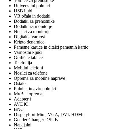
Torbice za prenosnike
Univerzalni polnilci
USB hubi
VR očala in dodatki
Dodatki za prenosnike
Dodatki za monitorje
Nosilci za monitorje
Digitalna varnost
Kripto denarnice
Pametne kartice in čitalci pametnih kartic
Varnostni ključi
Grafične tablice
Telefonija
Mobilni telefoni
Nosilci za telefone
Oprema za mobilne naprave
Ostalo
Polnilci in avto polnilci
Mrežna oprema
Adapterji
AVDIO
BNC
DisplayPort-Mini, VGA, DVI, HDMI
Gender Changer DSUB
Napajalni