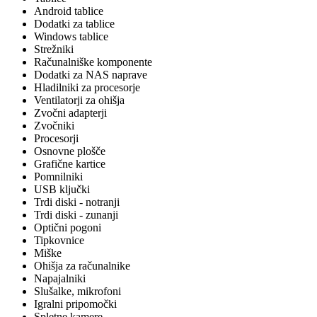
Android tablice
Dodatki za tablice
Windows tablice
Strežniki
Računalniške komponente
Dodatki za NAS naprave
Hladilniki za procesorje
Ventilatorji za ohišja
Zvočni adapterji
Zvočniki
Procesorji
Osnovne plošče
Grafične kartice
Pomnilniki
USB ključki
Trdi diski - notranji
Trdi diski - zunanji
Optični pogoni
Tipkovnice
Miške
Ohišja za računalnike
Napajalniki
Slušalke, mikrofoni
Igralni pripomočki
Spletne kamere