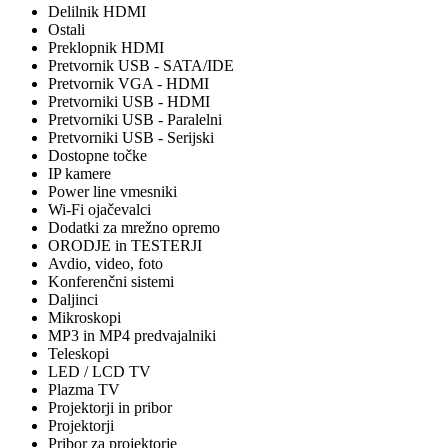
Delilnik HDMI
Ostali
Preklopnik HDMI
Pretvornik USB - SATA/IDE
Pretvornik VGA - HDMI
Pretvorniki USB - HDMI
Pretvorniki USB - Paralelni
Pretvorniki USB - Serijski
Dostopne točke
IP kamere
Power line vmesniki
Wi-Fi ojačevalci
Dodatki za mrežno opremo
ORODJE in TESTERJI
Avdio, video, foto
Konferenčni sistemi
Daljinci
Mikroskopi
MP3 in MP4 predvajalniki
Teleskopi
LED / LCD TV
Plazma TV
Projektorji in pribor
Projektorji
Pribor za projektorje