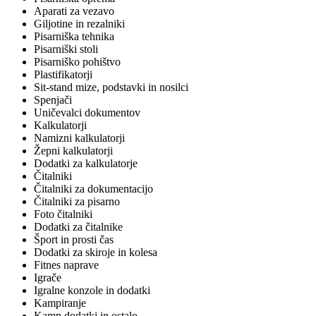
Aparati za vezavo
Giljotine in rezalniki
Pisarniška tehnika
Pisarniški stoli
Pisarniško pohištvo
Plastifikatorji
Sit-stand mize, podstavki in nosilci
Spenjači
Uničevalci dokumentov
Kalkulatorji
Namizni kalkulatorji
Žepni kalkulatorji
Dodatki za kalkulatorje
Čitalniki
Čitalniki za dokumentacijo
Čitalniki za pisarno
Foto čitalniki
Dodatki za čitalnike
Šport in prosti čas
Dodatki za skiroje in kolesa
Fitnes naprave
Igrače
Igralne konzole in dodatki
Kampiranje
Kamp dodatki in ostalo