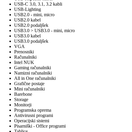
USB-C 3.0, 3.1, 3.2 kabli
USB-Lighting
USB2.0 - mini, micro
USB2.0 kabel
USB2.0 podaljšek
USB3.0 > USB3.0 - mini, micro
USB3.0 kabel
USB3.0 podaljšek
VGA
Prenosniki
Računalniki
Intel NUK
Gaming računalniki
Namizni računalniki
All in One računalniki
Grafične postaje
Mini računalniki
Barebone
Storage
Monitorji
Programska oprema
Antivirusni programi
Operacijski sistemi
Pisarniški - Office programi
Tablice