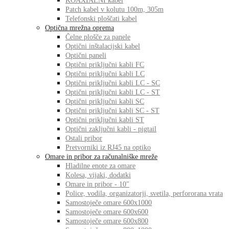
KOAXIALNI kabel
Patch kabel v kolutu 100m, 305m
Telefonski ploščati kabel
Optična mrežna oprema
Čelne plošče za panele
Optični inštalacijski kabel
Optični paneli
Optični priključni kabli FC
Optični priključni kabli LC
Optični priključni kabli LC - SC
Optični priključni kabli LC - ST
Optični priključni kabli SC
Optični priključni kabli SC - ST
Optični priključni kabli ST
Optični zaključni kabli - pigtail
Ostali pribor
Pretvorniki iz RJ45 na optiko
Omare in pribor za računalniške mreže
Hladilne enote za omare
Kolesa, vijaki, dodatki
Omare in pribor - 10"
Police, vodila, organizatorji, svetila, perfororana vrata
Samostoječe omare 600x1000
Samostoječe omare 600x600
Samostoječe omare 600x800