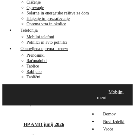
Čiščenje
Ogrevanje
Solarne in energetske rešitve za dom
Hlajenje in prezračevanje
Oprema vrta in okolice
Telefonija
Mobilni telefoni
Polnilci in avto polnilci
Obnovljena oprema - renew
Prenosniki
Računalniki
Tablice
Rabljeno
Tablični
Domov
Novi izdelki
Vroče
MikroTik
Tehnox izdelki
Mobilni
Vizualna prenova
Kontakt
O nas
meni
Promocije
Domov
Novi Izdelki
HP AMD junij 2026
Vroče