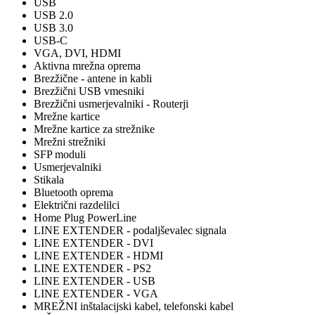
USB
USB 2.0
USB 3.0
USB-C
VGA, DVI, HDMI
Aktivna mrežna oprema
Brezžične - antene in kabli
Brezžični USB vmesniki
Brezžični usmerjevalniki - Routerji
Mrežne kartice
Mrežne kartice za strežnike
Mrežni strežniki
SFP moduli
Usmerjevalniki
Stikala
Bluetooth oprema
Električni razdelilci
Home Plug PowerLine
LINE EXTENDER - podaljševalec signala
LINE EXTENDER - DVI
LINE EXTENDER - HDMI
LINE EXTENDER - PS2
LINE EXTENDER - USB
LINE EXTENDER - VGA
MREŽNI inštalacijski kabel, telefonski kabel