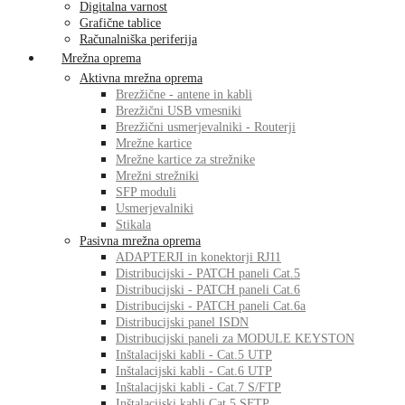
Digitalna varnost
Grafične tablice
Računalniška periferija
Mrežna oprema
Aktivna mrežna oprema
Brezžične - antene in kabli
Brezžični USB vmesniki
Brezžični usmerjevalniki - Routerji
Mrežne kartice
Mrežne kartice za strežnike
Mrežni strežniki
SFP moduli
Usmerjevalniki
Stikala
Pasivna mrežna oprema
ADAPTERJI in konektorji RJ11
Distribucijski - PATCH paneli Cat.5
Distribucijski - PATCH paneli Cat.6
Distribucijski - PATCH paneli Cat.6a
Distribucijski panel ISDN
Distribucijski paneli za MODULE KEYSTON
Inštalacijski kabli - Cat.5 UTP
Inštalacijski kabli - Cat.6 UTP
Inštalacijski kabli - Cat.7 S/FTP
Inštalacijski kabli Cat.5 SFTP