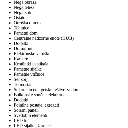
Nega obraza
Nega telesa
Nega zob
Ostalo
Otroška oprema
Tehtnice
Pametni dom
Centralne nadzorne enote (HUB)
Dodatki
Domofoni
Elektronske varuške
Kamere
Krmilniki in stikala
Pametne sijalke
Pametne vtičnice
Senzorji
Termostati
Solarne in energetske rešitve za dom
Balkonske sončne elektrarne
Dodatki
Polnilne postaje, agregati
Solarni paneli
Svetlobni elementi
LED luči
LED sijalke, žarnice