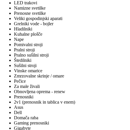
LED trakovi
Namizne svetilke
Prenosne svetilke
Veliki gospodinjski aparati
Grelniki vode - bojler
Hladilniki
Kuhalne plošče
Nape
Pomivalni stroji
Pralni stroji
Pralno sušilni stroji
Štedilniki
Sušilni stroji
Vinske omarice
Zmrzovalne skrinje / omare
Pečice
Za male živali
Obnovljena oprema - renew
Prenosniki
2v1 (prenosnik in tablica v enem)
Asus
Dell
Domača raba
Gaming prenosniki
Gigabyte