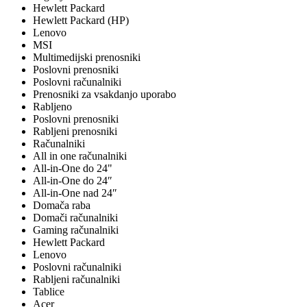
Hewlett Packard
Hewlett Packard (HP)
Lenovo
MSI
Multimedijski prenosniki
Poslovni prenosniki
Poslovni računalniki
Prenosniki za vsakdanjo uporabo
Rabljeno
Poslovni prenosniki
Rabljeni prenosniki
Računalniki
All in one računalniki
All-in-One do 24"
All-in-One do 24″
All-in-One nad 24″
Domača raba
Domači računalniki
Gaming računalniki
Hewlett Packard
Lenovo
Poslovni računalniki
Rabljeni računalniki
Tablice
Acer