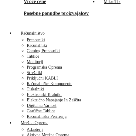
Vroče cene
MikroTik
Posebne ponudbe proizvajalcev
Računalništvo
Prenosniki
Računalniki
Gaming Prenosniki
Tablice
Monitorji
Programska Oprema
Strežniki
Priključni KABLI
Računalniške Komponente
Tiskalniki
Elektronski Bralniki
Električno Napajanje In Zaščita
Digitalna Varnost
Grafične Tablice
Računalniška Periferija
Mrežna Oprema
Adapterji
Aktivna Mrežna Oprema