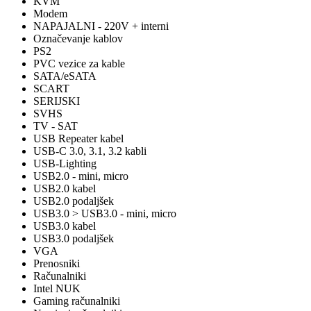
KVM
Modem
NAPAJALNI - 220V + interni
Označevanje kablov
PS2
PVC vezice za kable
SATA/eSATA
SCART
SERIJSKI
SVHS
TV - SAT
USB Repeater kabel
USB-C 3.0, 3.1, 3.2 kabli
USB-Lighting
USB2.0 - mini, micro
USB2.0 kabel
USB2.0 podaljšek
USB3.0 > USB3.0 - mini, micro
USB3.0 kabel
USB3.0 podaljšek
VGA
Prenosniki
Računalniki
Intel NUK
Gaming računalniki