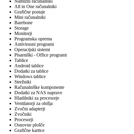
Namizni računalniki
All in One računalniki
Grafične postaje
Mini računalniki
Barebone
Storage
Monitorji
Programska oprema
Antivirusni programi
Operacijski sistemi
Pisarniški - Office programi
Tablice
Android tablice
Dodatki za tablice
Windows tablice
Strežniki
Računalniške komponente
Dodatki za NAS naprave
Hladilniki za procesorje
Ventilatorji za ohišja
Zvočni adapterji
Zvočniki
Procesorji
Osnovne plošče
Grafične kartice