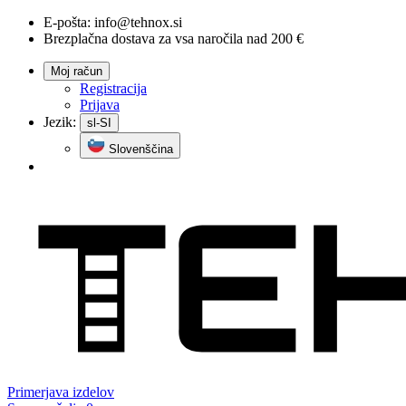
E-pošta:
info@tehnox.si
Brezplačna dostava za vsa naročila nad 200 €
Moj račun
Registracija
Prijava
Jezik:
sl-SI
Slovenščina
Primerjava
izdelov