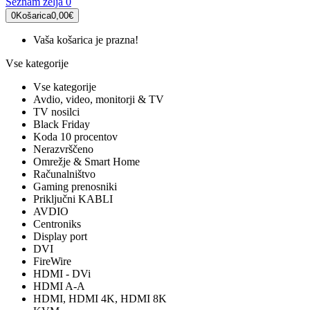
Seznam želja
0
0
Košarica
0,00€
Vaša košarica je prazna!
Vse kategorije
Vse kategorije
Avdio, video, monitorji & TV
TV nosilci
Black Friday
Koda 10 procentov
Nerazvrščeno
Omrežje & Smart Home
Računalništvo
Gaming prenosniki
Priključni KABLI
AVDIO
Centroniks
Display port
DVI
FireWire
HDMI - DVi
HDMI A-A
HDMI, HDMI 4K, HDMI 8K