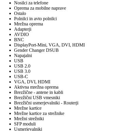
Nosilci za telefone
Oprema za mobilne naprave
Ostalo
Polnilci in avto polnilci
Mrežna oprema
Adapterji
AVDIO
BNC
DisplayPort-Mini, VGA, DVI, HDMI
Gender Changer DSUB
Napajalni
USB
USB 2.0
USB 3.0
USB-C
VGA, DVI, HDMI
Aktivna mrežna oprema
Brezžične - antene in kabli
Brezžični USB vmesniki
Brezžični usmerjevalniki - Routerji
Mrežne kartice
Mrežne kartice za strežnike
Mrežni strežniki
SFP moduli
Usmerjevalniki