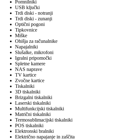
Pomnilniki
USB ključki
Trdi diski - notranji
Trdi diski - zunanji
Optični pogoni
Tipkovnice
Miške
Ohišja za računalnike
Napajalniki
Slušalke, mikrofoni
Igralni pripomočki
Spletne kamere
NAS naprave
TV kartice
Zvočne kartice
Tiskalniki
3D tiskalniki
Brizgalni tiskalniki
Laserski tiskalniki
Multifunkcijski tiskalniki
Matrični tiskalniki
Termosublimacijski tiskalniki
POS tiskalniki
Elektronski bralniki
Električno napajanje in zaščita