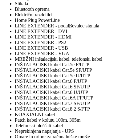
Stikala
Bluetooth oprema
Električni razdelilci
Home Plug PowerLine
LINE EXTENDER - podaljševalec signala
LINE EXTENDER - DVI
LINE EXTENDER - HDMI
LINE EXTENDER - PS2
LINE EXTENDER - USB
LINE EXTENDER - VGA
MREŽNI inštalacijski kabel, telefonski kabel
INŠTALACISKI kabel Cat.5e F/UTP
INŠTALACISKI kabel Cat.5e SF/UTP
INŠTALACISKI kabel Cat.5e U/UTP
INŠTALACISKI kabel Cat.6 F/UTP
INŠTALACISKI kabel Cat.6 SF/UTP
INŠTALACISKI kabel Cat.6 U/UTP
INŠTALACISKI kabel Cat.6A FF/UTP
INŠTALACISKI kabel Cat.7 SF/UTP
INŠTALACISKI kabel Cat.8.2 S/FTP
KOAXIALNI kabel
Patch kabel v kolutu 100m, 305m
Telefonski ploščati kabel
Neprekinjena napajanja - UPS
Omare in pribor za računalniške mreže