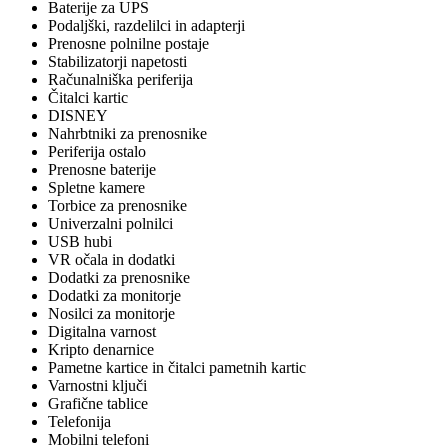
Baterije za UPS
Podaljški, razdelilci in adapterji
Prenosne polnilne postaje
Stabilizatorji napetosti
Računalniška periferija
Čitalci kartic
DISNEY
Nahrbtniki za prenosnike
Periferija ostalo
Prenosne baterije
Spletne kamere
Torbice za prenosnike
Univerzalni polnilci
USB hubi
VR očala in dodatki
Dodatki za prenosnike
Dodatki za monitorje
Nosilci za monitorje
Digitalna varnost
Kripto denarnice
Pametne kartice in čitalci pametnih kartic
Varnostni ključi
Grafične tablice
Telefonija
Mobilni telefoni