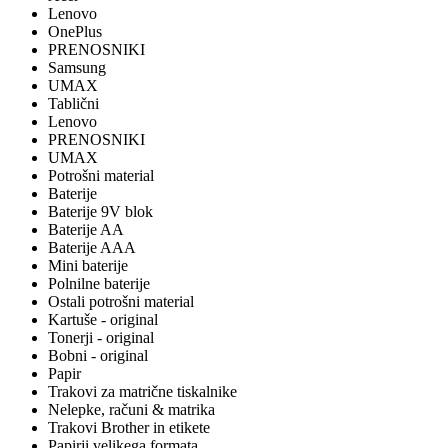
Lenovo
OnePlus
PRENOSNIKI
Samsung
UMAX
Tablični
Lenovo
PRENOSNIKI
UMAX
Potrošni material
Baterije
Baterije 9V blok
Baterije AA
Baterije AAA
Mini baterije
Polnilne baterije
Ostali potrošni material
Kartuše - original
Tonerji - original
Bobni - original
Papir
Trakovi za matrične tiskalnike
Nelepke, računi & matrika
Trakovi Brother in etikete
Papirji velikega formata