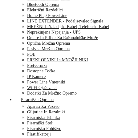
Bluetooth Oprema
Električni Razdelilci
Home Plug PowerLine
LINE EXTENDER - Podaljševalec Signala
MREŽNI Inštalacijski Kabel, Telefonski Kabel
Neprekinjena Napajanja - UPS
Omare In Pribor Za Računalniške Mreže
Optična Mrežna Oprema
Pasivna Mrežna Oprema
POE
PREKLOPNIKI In MNOŽILNIKI
Pretvorniki
Dostopne Točke
IP Kamere
Power Line Vmesniki
Wi-Fi Ojačevalci
Dodatki Za Mrežno Opremo
Pisarniška Oprema
Aparati Za Vezavo
Giljotine In Rezalniki
Pisarniška Tehnika
Pisarniški Stoli
Pisarniško Pohištvo
Plastifikatorji