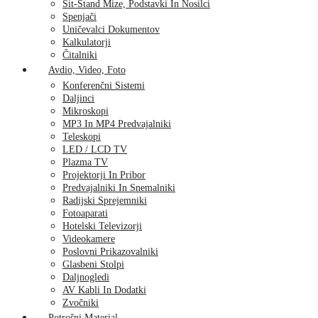
Sit-Stand Mize, Podstavki In Nosilci
Spenjači
Uničevalci Dokumentov
Kalkulatorji
Čitalniki
Avdio, Video, Foto
Konferenčni Sistemi
Daljinci
Mikroskopi
MP3 In MP4 Predvajalniki
Teleskopi
LED / LCD TV
Plazma TV
Projektorji In Pribor
Predvajalniki In Snemalniki
Radijski Sprejemniki
Fotoaparati
Hotelski Televizorji
Videokamere
Poslovni Prikazovalniki
Glasbeni Stolpi
Daljnogledi
AV Kabli In Dodatki
Zvočniki
Potrošni Material