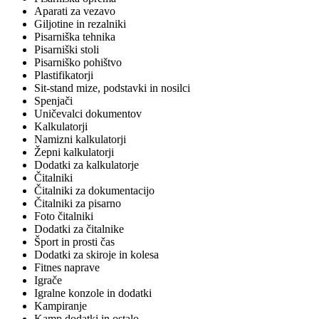
Aparati za vezavo
Giljotine in rezalniki
Pisarniška tehnika
Pisarniški stoli
Pisarniško pohištvo
Plastifikatorji
Sit-stand mize, podstavki in nosilci
Spenjači
Uničevalci dokumentov
Kalkulatorji
Namizni kalkulatorji
Žepni kalkulatorji
Dodatki za kalkulatorje
Čitalniki
Čitalniki za dokumentacijo
Čitalniki za pisarno
Foto čitalniki
Dodatki za čitalnike
Šport in prosti čas
Dodatki za skiroje in kolesa
Fitnes naprave
Igrače
Igralne konzole in dodatki
Kampiranje
Kamp dodatki in ostalo