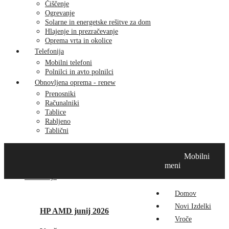
Čiščenje
Ogrevanje
Solarne in energetske rešitve za dom
Hlajenje in prezračevanje
Oprema vrta in okolice
Telefonija
Mobilni telefoni
Polnilci in avto polnilci
Obnovljena oprema - renew
Prenosniki
Računalniki
Tablice
Rabljeno
Tablični
Domov
Novi izdelki
Vroče
MikroTik
Tehnox izdelki
Mobilni
Vizualna prenova
Kontakt
O nas
meni
Promocije
Domov
Novi Izdelki
HP AMD junij 2026
Vroče