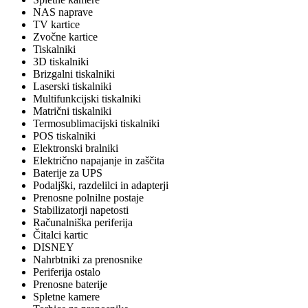
NAS naprave
TV kartice
Zvočne kartice
Tiskalniki
3D tiskalniki
Brizgalni tiskalniki
Laserski tiskalniki
Multifunkcijski tiskalniki
Matrični tiskalniki
Termosublimacijski tiskalniki
POS tiskalniki
Elektronski bralniki
Električno napajanje in zaščita
Baterije za UPS
Podaljški, razdelilci in adapterji
Prenosne polnilne postaje
Stabilizatorji napetosti
Računalniška periferija
Čitalci kartic
DISNEY
Nahrbtniki za prenosnike
Periferija ostalo
Prenosne baterije
Spletne kamere