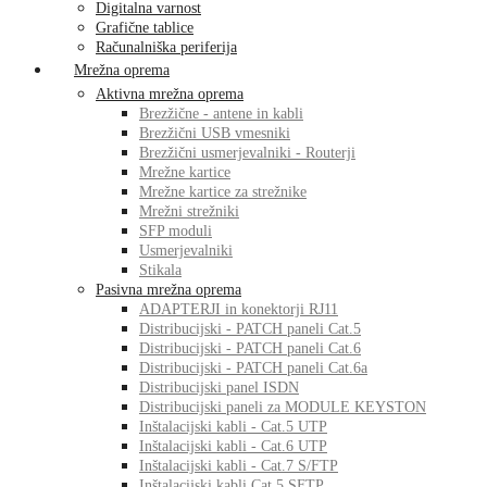
Digitalna varnost
Grafične tablice
Računalniška periferija
Mrežna oprema
Aktivna mrežna oprema
Brezžične - antene in kabli
Brezžični USB vmesniki
Brezžični usmerjevalniki - Routerji
Mrežne kartice
Mrežne kartice za strežnike
Mrežni strežniki
SFP moduli
Usmerjevalniki
Stikala
Pasivna mrežna oprema
ADAPTERJI in konektorji RJ11
Distribucijski - PATCH paneli Cat.5
Distribucijski - PATCH paneli Cat.6
Distribucijski - PATCH paneli Cat.6a
Distribucijski panel ISDN
Distribucijski paneli za MODULE KEYSTON
Inštalacijski kabli - Cat.5 UTP
Inštalacijski kabli - Cat.6 UTP
Inštalacijski kabli - Cat.7 S/FTP
Inštalacijski kabli Cat.5 SFTP