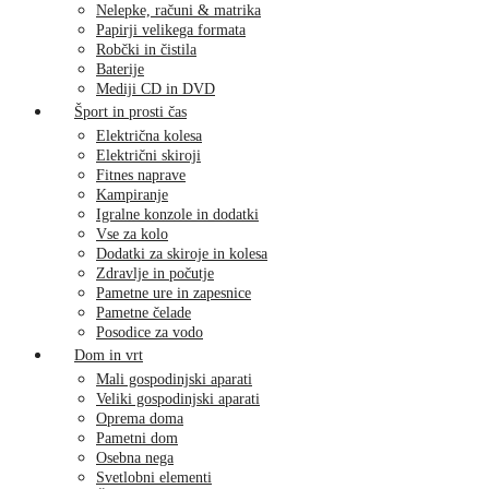
Nelepke, računi & matrika
Papirji velikega formata
Robčki in čistila
Baterije
Mediji CD in DVD
Šport in prosti čas
Električna kolesa
Električni skiroji
Fitnes naprave
Kampiranje
Igralne konzole in dodatki
Vse za kolo
Dodatki za skiroje in kolesa
Zdravlje in počutje
Pametne ure in zapesnice
Pametne čelade
Posodice za vodo
Dom in vrt
Mali gospodinjski aparati
Veliki gospodinjski aparati
Oprema doma
Pametni dom
Osebna nega
Svetlobni elementi