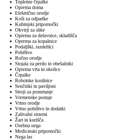
Toplotne črpalke
Oprema doma
Električno orodje
Koši za odpadke
Kuhinjski pripomočki
Okvirji za slike
Oprema za delavnice, skladišča
Oprema za kopalnice
Podaljški, razdelilci
Pohištvo
Ročno orodje
Stojala za perilo in obešalniki
Oprema vrta in okolice
Črpalke
Robotske kosilnice
Senčniki in paviljoni
Stroji za pometanje
Vremenske postaje
Vrtno orodje
Vrtno pohištvo in dodatki
Zalivalni sistemi
Žari in kurišča
Osebna nega
Medicinski pripomočki
Nega las