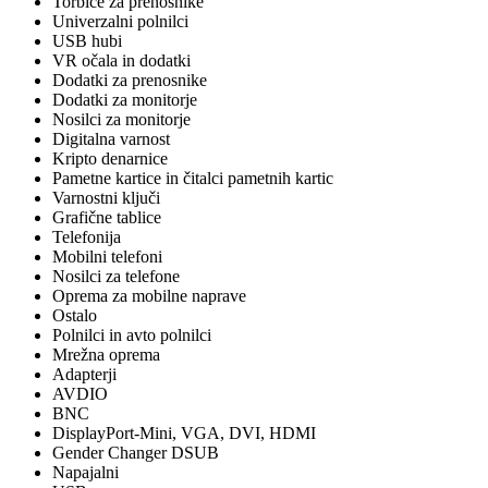
Torbice za prenosnike
Univerzalni polnilci
USB hubi
VR očala in dodatki
Dodatki za prenosnike
Dodatki za monitorje
Nosilci za monitorje
Digitalna varnost
Kripto denarnice
Pametne kartice in čitalci pametnih kartic
Varnostni ključi
Grafične tablice
Telefonija
Mobilni telefoni
Nosilci za telefone
Oprema za mobilne naprave
Ostalo
Polnilci in avto polnilci
Mrežna oprema
Adapterji
AVDIO
BNC
DisplayPort-Mini, VGA, DVI, HDMI
Gender Changer DSUB
Napajalni