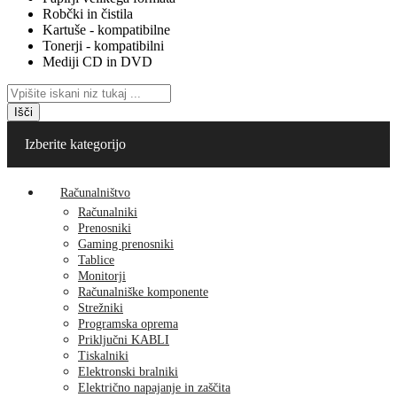
Robčki in čistila
Kartuše - kompatibilne
Tonerji - kompatibilni
Mediji CD in DVD
Išči
Izberite kategorijo
Računalništvo
Računalniki
Prenosniki
Gaming prenosniki
Tablice
Monitorji
Računalniške komponente
Strežniki
Programska oprema
Priključni KABLI
Tiskalniki
Elektronski bralniki
Električno napajanje in zaščita