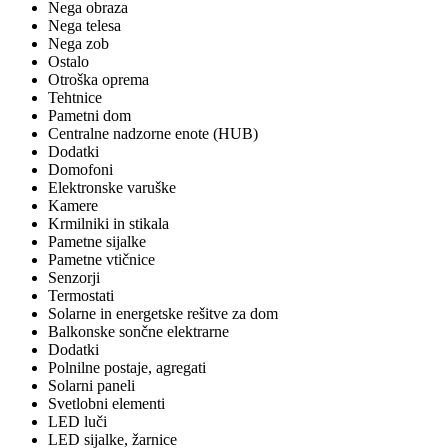
Nega obraza
Nega telesa
Nega zob
Ostalo
Otroška oprema
Tehtnice
Pametni dom
Centralne nadzorne enote (HUB)
Dodatki
Domofoni
Elektronske varuške
Kamere
Krmilniki in stikala
Pametne sijalke
Pametne vtičnice
Senzorji
Termostati
Solarne in energetske rešitve za dom
Balkonske sončne elektrarne
Dodatki
Polnilne postaje, agregati
Solarni paneli
Svetlobni elementi
LED luči
LED sijalke, žarnice