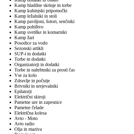
Kamp hladilne skrinje in torbe
Kamp kuhinjski pripomočki
Kamp ležalniki in stoli
Kamp paviljoni, šotori, senčniki
Kamp pohištvo
Kamp svetilke in komarniki
Kamp žari
Posodice za vodo
Sezonski artikli
SUP-i in dodatki
Torbe in dodatki
Organizatorji in dodatki
Torbe in nahrbtniki za prosti čas
Vse za kolo
Zdravlje in počutje
Brivniki in urejevalniki
Epilatorji
Električni skiroji
Pametne ure in zapesnice
Pametne čelade
Električna kolesa
Avto - Moto
Avto radio
Olja in maziva