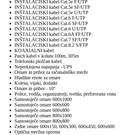
INŠTALACISKI kabel Cat.5e F/UTP
INŠTALACISKI kabel Cat.5e SF/UTP
INŠTALACISKI kabel Cat.5e U/UTP
INŠTALACISKI kabel Cat.6 F/UTP
INŠTALACISKI kabel Cat.6 SF/UTP
INŠTALACISKI kabel Cat.6 U/UTP
INŠTALACISKI kabel Cat.6A FF/UTP
INŠTALACISKI kabel Cat.7 SF/UTP
INŠTALACISKI kabel Cat.8.2 S/FTP
KOAXIALNI kabel
Patch kabel v kolutu 100m, 305m
Telefonski ploščati kabel
Neprekinjena napajanja - UPS
Omare in pribor za računalniške mreže
Hladilne enote za omare
Kolesa, vijaki, dodatki
Omare in pribor - 10"
Police, vodila, organizatorji, svetila, perfororana vrata
Samostoječe omare 600x1000
Samostoječe omare 600x600
Samostoječe omare 600x800
Samostoječe omare 800x1000
Samostoječe omare 800x800
Zidne omare 600x150, 600x300, 600x450, 600x600
Optična mrežna oprema