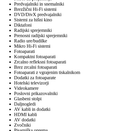
Predvajalniki in snemalniki
Brezžični Hi-Fi sistemi
DVD/DivX predvajalniki
Sistemi za hišni kino
Diktafoni
Radijski sprejemniki
Prenosni radijski sprejemniki
Radio ure/budilke
Mikro Hi-Fi sistemi
Fotoaparati
Kompaktni fotoaparati
Zrcalno refleksni fotoaparati
Brez zrcalni fotoaparati
Fotoaparati z vgrajenim tiskalnikom
Dodatki za fotoaparate
Hotelski televizorji
Videokamere
Poslovni prikazovalniki
Glasbeni stolpi
Daljnogledi
AV kabli in dodatki
HDMI kabli
AV dodatki
Zvočniki
Pisarniška oprema