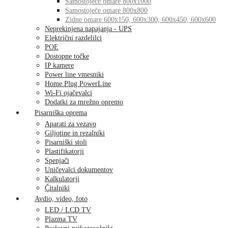
Samostoječe omare 800x1000
Samostoječe omare 800x800
Zidne omare 600x150, 600x300, 600x450, 600x600
Neprekinjena napajanja - UPS
Električni razdelilci
POE
Dostopne točke
IP kamere
Power line vmesniki
Home Plug PowerLine
Wi-Fi ojačevalci
Dodatki za mrežno opremo
Pisarniška oprema
Aparati za vezavo
Giljotine in rezalniki
Pisarniški stoli
Plastifikatorji
Spenjači
Uničevalci dokumentov
Kalkulatorji
Čitalniki
Avdio, video, foto
LED / LCD TV
Plazma TV