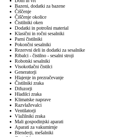
Dom in vrt
Bazeni, dodatki za bazene
Čiščenje
Čiščenje okolice
Čistilniki oken
Dodatki in potrošni material
Klasični in ročni sesalniki
Parni čistilniki
Pokončni sesalniki
Rezervni deli in dodatki za sesalnike
Ribalci - čistilno - sesalni stroji
Robotski sesalniki
Visokotlačni čistilci
Generatorji
Hlajenje in prezračevanje
Čistilniki zraka
Difuzorji
Hladilci zraka
Klimatske naprave
Razvlaževalci
Ventilatorji
Vlažilniki zraka
Mali gospodinjski aparati
Aparati za vakumirnje
Blenderji, mešalniki