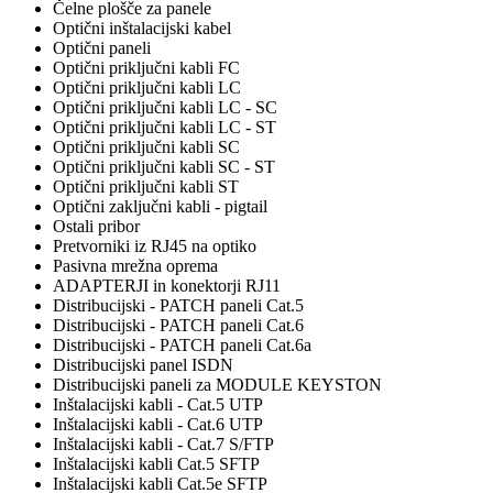
Čelne plošče za panele
Optični inštalacijski kabel
Optični paneli
Optični priključni kabli FC
Optični priključni kabli LC
Optični priključni kabli LC - SC
Optični priključni kabli LC - ST
Optični priključni kabli SC
Optični priključni kabli SC - ST
Optični priključni kabli ST
Optični zaključni kabli - pigtail
Ostali pribor
Pretvorniki iz RJ45 na optiko
Pasivna mrežna oprema
ADAPTERJI in konektorji RJ11
Distribucijski - PATCH paneli Cat.5
Distribucijski - PATCH paneli Cat.6
Distribucijski - PATCH paneli Cat.6a
Distribucijski panel ISDN
Distribucijski paneli za MODULE KEYSTON
Inštalacijski kabli - Cat.5 UTP
Inštalacijski kabli - Cat.6 UTP
Inštalacijski kabli - Cat.7 S/FTP
Inštalacijski kabli Cat.5 SFTP
Inštalacijski kabli Cat.5e SFTP