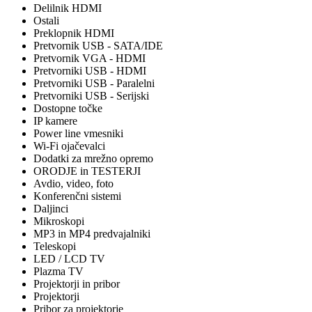
Delilnik HDMI
Ostali
Preklopnik HDMI
Pretvornik USB - SATA/IDE
Pretvornik VGA - HDMI
Pretvorniki USB - HDMI
Pretvorniki USB - Paralelni
Pretvorniki USB - Serijski
Dostopne točke
IP kamere
Power line vmesniki
Wi-Fi ojačevalci
Dodatki za mrežno opremo
ORODJE in TESTERJI
Avdio, video, foto
Konferenčni sistemi
Daljinci
Mikroskopi
MP3 in MP4 predvajalniki
Teleskopi
LED / LCD TV
Plazma TV
Projektorji in pribor
Projektorji
Pribor za projektorje