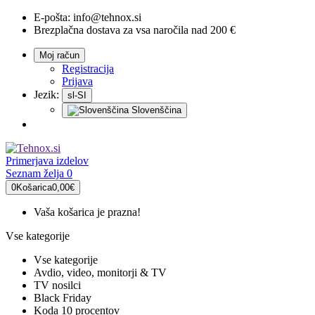
E-pošta:
info@tehnox.si
Brezplačna dostava za vsa naročila nad 200 €
Moj račun
Registracija
Prijava
Jezik:
sl-SI
Slovenščina
Primerjava
izdelov
Seznam želja
0
0
Košarica
0,00€
Vaša košarica je prazna!
Vse kategorije
Vse kategorije
Avdio, video, monitorji & TV
TV nosilci
Black Friday
Koda 10 procentov