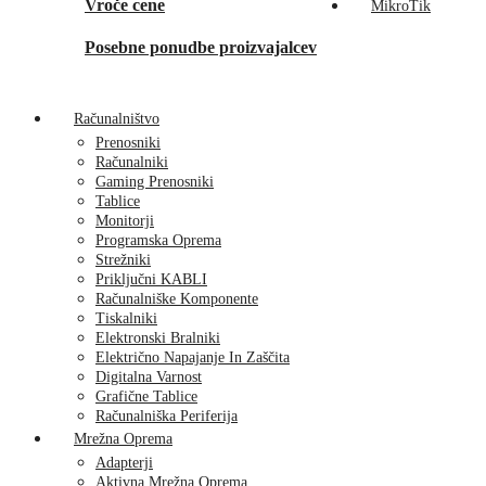
Vroče cene
MikroTik
Posebne ponudbe proizvajalcev
Računalništvo
Prenosniki
Računalniki
Gaming Prenosniki
Tablice
Monitorji
Programska Oprema
Strežniki
Priključni KABLI
Računalniške Komponente
Tiskalniki
Elektronski Bralniki
Električno Napajanje In Zaščita
Digitalna Varnost
Grafične Tablice
Računalniška Periferija
Mrežna Oprema
Adapterji
Aktivna Mrežna Oprema