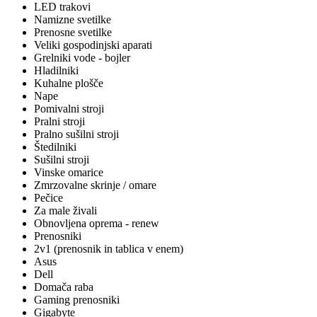
LED trakovi
Namizne svetilke
Prenosne svetilke
Veliki gospodinjski aparati
Grelniki vode - bojler
Hladilniki
Kuhalne plošče
Nape
Pomivalni stroji
Pralni stroji
Pralno sušilni stroji
Štedilniki
Sušilni stroji
Vinske omarice
Zmrzovalne skrinje / omare
Pečice
Za male živali
Obnovljena oprema - renew
Prenosniki
2v1 (prenosnik in tablica v enem)
Asus
Dell
Domača raba
Gaming prenosniki
Gigabyte