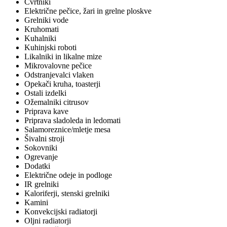
Cvrtniki
Električne pečice, žari in grelne ploskve
Grelniki vode
Kruhomati
Kuhalniki
Kuhinjski roboti
Likalniki in likalne mize
Mikrovalovne pečice
Odstranjevalci vlaken
Opekači kruha, toasterji
Ostali izdelki
Ožemalniki citrusov
Priprava kave
Priprava sladoleda in ledomati
Salamoreznice/mletje mesa
Šivalni stroji
Sokovniki
Ogrevanje
Dodatki
Električne odeje in podloge
IR grelniki
Kaloriferji, stenski grelniki
Kamini
Konvekcijski radiatorji
Oljni radiatorji