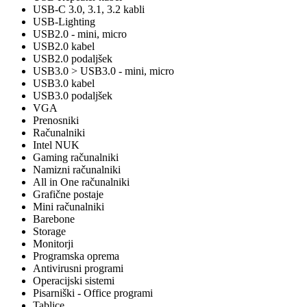
USB-C 3.0, 3.1, 3.2 kabli
USB-Lighting
USB2.0 - mini, micro
USB2.0 kabel
USB2.0 podaljšek
USB3.0 > USB3.0 - mini, micro
USB3.0 kabel
USB3.0 podaljšek
VGA
Prenosniki
Računalniki
Intel NUK
Gaming računalniki
Namizni računalniki
All in One računalniki
Grafične postaje
Mini računalniki
Barebone
Storage
Monitorji
Programska oprema
Antivirusni programi
Operacijski sistemi
Pisarniški - Office programi
Tablice