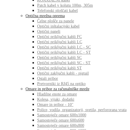
KOAXIALNI kabel
Patch kabel v kolutu 100m, 305m
Telefonski ploščati kabel
Optična mrežna oprema
Čelne plošče za panele
Optični inštalacijski kabel
Optični paneli
Optični priključni kabli FC
Optični priključni kabli LC
Optični priključni kabli LC - SC
Optični priključni kabli LC - ST
Optični priključni kabli SC
Optični priključni kabli SC - ST
Optični priključni kabli ST
Optični zaključni kabli - pigtail
Ostali pribor
Pretvorniki iz RJ45 na optiko
Omare in pribor za računalniške mreže
Hladilne enote za omare
Kolesa, vijaki, dodatki
Omare in pribor - 10"
Police, vodila, organizatorji, svetila, perfororana vrata
Samostoječe omare 600x1000
Samostoječe omare 600x600
Samostoječe omare 600x800