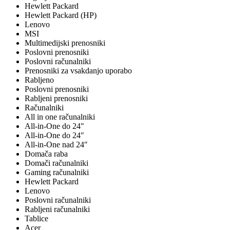
Hewlett Packard
Hewlett Packard (HP)
Lenovo
MSI
Multimedijski prenosniki
Poslovni prenosniki
Poslovni računalniki
Prenosniki za vsakdanjo uporabo
Rabljeno
Poslovni prenosniki
Rabljeni prenosniki
Računalniki
All in one računalniki
All-in-One do 24"
All-in-One do 24″
All-in-One nad 24″
Domača raba
Domači računalniki
Gaming računalniki
Hewlett Packard
Lenovo
Poslovni računalniki
Rabljeni računalniki
Tablice
Acer