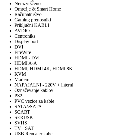
Nerazvrščeno
Omrežje & Smart Home
Računalništvo
Gaming prenosniki
Priključni KABLI
AVDIO
Centroniks
Display port
DVI
FireWire
HDMI - DVi
HDMI A-A
HDMI, HDMI 4K, HDMI 8K
KVM
Modem
NAPAJALNI - 220V + interni
Označevanje kablov
PS2
PVC vezice za kable
SATA/eSATA
SCART
SERIJSKI
SVHS
TV - SAT
USB Repeater kabel