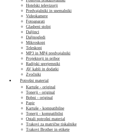
Poslovni prikazovalniki
Hotelski televizorji
Predvajalniki in snemalniki
Videokamere
Fotoaparati
Glasbeni stolpi
Daljinci
Daljnogledi
Mikroskopi
Teleskopi
MP3 in MP4 predvajalniki
Projektorji in pribor
Radijski sprejemniki
AV kabli in dodatki
Zvočniki
Potrošni material
Kartuše - original
Tonerji - original
Bobni - original
Papir
Kartuše - kompatibilne
Tonerji - kompatibilni
Ostali potrošni material
Trakovi za matrične tiskalnike
Trakovi Brother in etikete