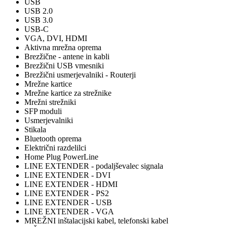
USB
USB 2.0
USB 3.0
USB-C
VGA, DVI, HDMI
Aktivna mrežna oprema
Brezžične - antene in kabli
Brezžični USB vmesniki
Brezžični usmerjevalniki - Routerji
Mrežne kartice
Mrežne kartice za strežnike
Mrežni strežniki
SFP moduli
Usmerjevalniki
Stikala
Bluetooth oprema
Električni razdelilci
Home Plug PowerLine
LINE EXTENDER - podaljševalec signala
LINE EXTENDER - DVI
LINE EXTENDER - HDMI
LINE EXTENDER - PS2
LINE EXTENDER - USB
LINE EXTENDER - VGA
MREŽNI inštalacijski kabel, telefonski kabel