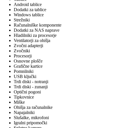
Android tablice
Dodatki za tablice
Windows tablice
Strežniki
Računalniške komponente
Dodatki za NAS naprave
Hladilniki za procesorje
Ventilatorji za ohišja
Zvočni adapterji
Zvočniki
Procesorji
Osnovne plošče
Grafične kartice
Pomnilniki
USB ključki
Trdi diski - notranji
Trdi diski - zunanji
Optični pogoni
Tipkovnice
Miške
Ohišja za računalnike
Napajalniki
Slušalke, mikrofoni
Igralni pripomočki
Spletne kamere