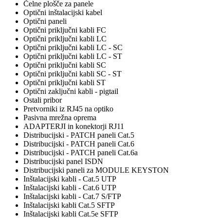
Čelne plošče za panele
Optični inštalacijski kabel
Optični paneli
Optični priključni kabli FC
Optični priključni kabli LC
Optični priključni kabli LC - SC
Optični priključni kabli LC - ST
Optični priključni kabli SC
Optični priključni kabli SC - ST
Optični priključni kabli ST
Optični zaključni kabli - pigtail
Ostali pribor
Pretvorniki iz RJ45 na optiko
Pasivna mrežna oprema
ADAPTERJI in konektorji RJ11
Distribucijski - PATCH paneli Cat.5
Distribucijski - PATCH paneli Cat.6
Distribucijski - PATCH paneli Cat.6a
Distribucijski panel ISDN
Distribucijski paneli za MODULE KEYSTON
Inštalacijski kabli - Cat.5 UTP
Inštalacijski kabli - Cat.6 UTP
Inštalacijski kabli - Cat.7 S/FTP
Inštalacijski kabli Cat.5 SFTP
Inštalacijski kabli Cat.5e SFTP