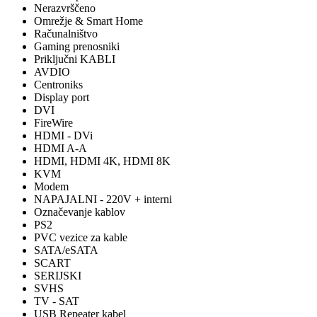
Nerazvrščeno
Omrežje & Smart Home
Računalništvo
Gaming prenosniki
Priključni KABLI
AVDIO
Centroniks
Display port
DVI
FireWire
HDMI - DVi
HDMI A-A
HDMI, HDMI 4K, HDMI 8K
KVM
Modem
NAPAJALNI - 220V + interni
Označevanje kablov
PS2
PVC vezice za kable
SATA/eSATA
SCART
SERIJSKI
SVHS
TV - SAT
USB Repeater kabel