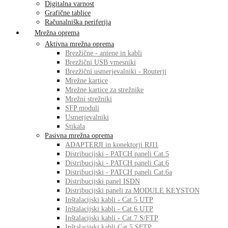
Digitalna varnost
Grafične tablice
Računalniška periferija
Mrežna oprema
Aktivna mrežna oprema
Brezžične - antene in kabli
Brezžični USB vmesniki
Brezžični usmerjevalniki - Routerji
Mrežne kartice
Mrežne kartice za strežnike
Mrežni strežniki
SFP moduli
Usmerjevalniki
Stikala
Pasivna mrežna oprema
ADAPTERJI in konektorji RJ11
Distribucijski - PATCH paneli Cat.5
Distribucijski - PATCH paneli Cat.6
Distribucijski - PATCH paneli Cat.6a
Distribucijski panel ISDN
Distribucijski paneli za MODULE KEYSTON
Inštalacijski kabli - Cat.5 UTP
Inštalacijski kabli - Cat.6 UTP
Inštalacijski kabli - Cat.7 S/FTP
Inštalacijski kabli Cat.5 SFTP