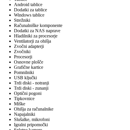
Android tablice
Dodatki za tablice
Windows tablice
Strežniki
Računalniške komponente
Dodatki za NAS naprave
Hladilniki za procesorje
Ventilatorji za ohišja
Zvočni adapterji
Zvočniki
Procesorji
Osnovne plošče
Grafične kartice
Pomnilniki
USB ključki
Trdi diski - notranji
Trdi diski - zunanji
Optični pogoni
Tipkovnice
Miške
Ohišja za računalnike
Napajalniki
Slušalke, mikrofoni
Igralni pripomočki
Spletne kamere