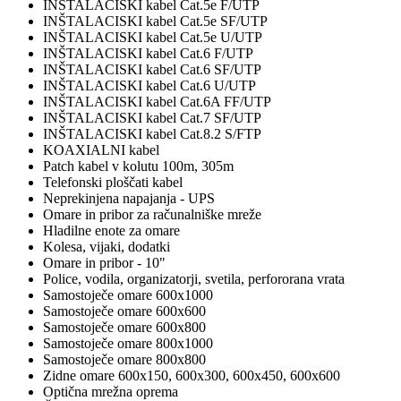
INŠTALACISKI kabel Cat.5e F/UTP
INŠTALACISKI kabel Cat.5e SF/UTP
INŠTALACISKI kabel Cat.5e U/UTP
INŠTALACISKI kabel Cat.6 F/UTP
INŠTALACISKI kabel Cat.6 SF/UTP
INŠTALACISKI kabel Cat.6 U/UTP
INŠTALACISKI kabel Cat.6A FF/UTP
INŠTALACISKI kabel Cat.7 SF/UTP
INŠTALACISKI kabel Cat.8.2 S/FTP
KOAXIALNI kabel
Patch kabel v kolutu 100m, 305m
Telefonski ploščati kabel
Neprekinjena napajanja - UPS
Omare in pribor za računalniške mreže
Hladilne enote za omare
Kolesa, vijaki, dodatki
Omare in pribor - 10"
Police, vodila, organizatorji, svetila, perfororana vrata
Samostoječe omare 600x1000
Samostoječe omare 600x600
Samostoječe omare 600x800
Samostoječe omare 800x1000
Samostoječe omare 800x800
Zidne omare 600x150, 600x300, 600x450, 600x600
Optična mrežna oprema