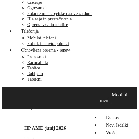
Čiščenje
Ogrevanje
Solarne in energetske rešitve za dom
Hlajenje in prezračevanje
Oprema vrta in okolice
Telefonija
Mobilni telefoni
Polnilci in avto polnilci
Obnovljena oprema - renew
Prenosniki
Računalniki
Tablice
Rabljeno
Tablični
Domov
Novi izdelki
Vroče
MikroTik
Tehnox izdelki
Mobilni
Vizualna prenova
Kontakt
O nas
meni
Promocije
Domov
Novi Izdelki
HP AMD junij 2026
Vroče