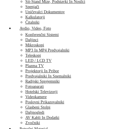
Sit-Stand Mize, Podstavki In Nosilci
Spenjači
Uničevalci Dokumentov
Kalkulatorji
Čitalniki
Avdio, Video, Foto
Konferenčni Sistemi
Daljinci
Mikroskopi
MP3 In MP4 Predvajalniki
Teleskopi
LED / LCD TV
Plazma TV
Projektorji In Pribor
Predvajalniki In Snemalniki
Radijski Sprejemniki
Fotoaparati
Hotelski Televizorji
Videokamere
Poslovni Prikazovalniki
Glasbeni Stolpi
Daljnogledi
AV Kabli In Dodatki
Zvočniki
Potrošni Material