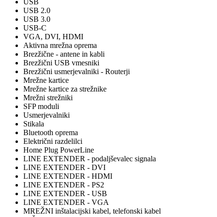
USB
USB 2.0
USB 3.0
USB-C
VGA, DVI, HDMI
Aktivna mrežna oprema
Brezžične - antene in kabli
Brezžični USB vmesniki
Brezžični usmerjevalniki - Routerji
Mrežne kartice
Mrežne kartice za strežnike
Mrežni strežniki
SFP moduli
Usmerjevalniki
Stikala
Bluetooth oprema
Električni razdelilci
Home Plug PowerLine
LINE EXTENDER - podaljševalec signala
LINE EXTENDER - DVI
LINE EXTENDER - HDMI
LINE EXTENDER - PS2
LINE EXTENDER - USB
LINE EXTENDER - VGA
MREŽNI inštalacijski kabel, telefonski kabel