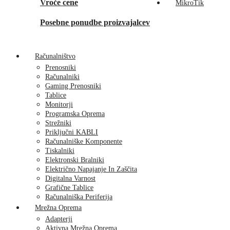
Vroče cene
MikroTik
Posebne ponudbe proizvajalcev
Računalništvo
Prenosniki
Računalniki
Gaming Prenosniki
Tablice
Monitorji
Programska Oprema
Strežniki
Priključni KABLI
Računalniške Komponente
Tiskalniki
Elektronski Bralniki
Električno Napajanje In Zaščita
Digitalna Varnost
Grafične Tablice
Računalniška Periferija
Mrežna Oprema
Adapterji
Aktivna Mrežna Oprema