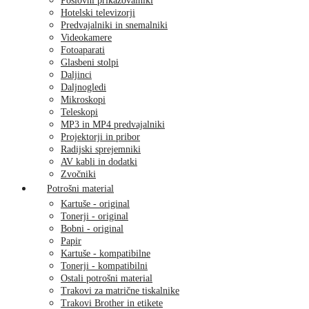
Poslovni prikazovalniki
Hotelski televizorji
Predvajalniki in snemalniki
Videokamere
Fotoaparati
Glasbeni stolpi
Daljinci
Daljnogledi
Mikroskopi
Teleskopi
MP3 in MP4 predvajalniki
Projektorji in pribor
Radijski sprejemniki
AV kabli in dodatki
Zvočniki
Potrošni material
Kartuše - original
Tonerji - original
Bobni - original
Papir
Kartuše - kompatibilne
Tonerji - kompatibilni
Ostali potrošni material
Trakovi za matrične tiskalnike
Trakovi Brother in etikete