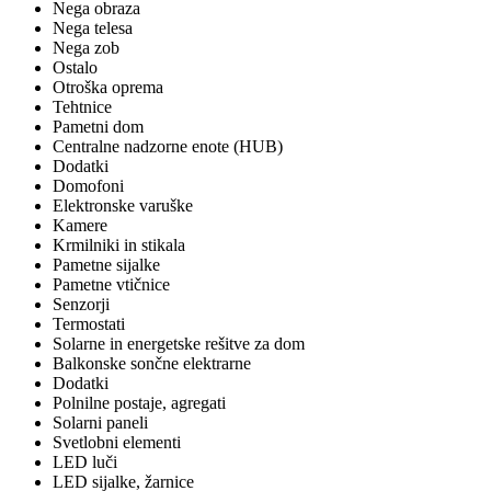
Nega obraza
Nega telesa
Nega zob
Ostalo
Otroška oprema
Tehtnice
Pametni dom
Centralne nadzorne enote (HUB)
Dodatki
Domofoni
Elektronske varuške
Kamere
Krmilniki in stikala
Pametne sijalke
Pametne vtičnice
Senzorji
Termostati
Solarne in energetske rešitve za dom
Balkonske sončne elektrarne
Dodatki
Polnilne postaje, agregati
Solarni paneli
Svetlobni elementi
LED luči
LED sijalke, žarnice