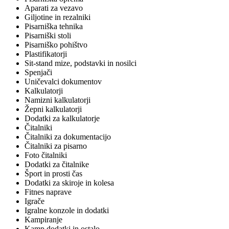
Aparati za vezavo
Giljotine in rezalniki
Pisarniška tehnika
Pisarniški stoli
Pisarniško pohištvo
Plastifikatorji
Sit-stand mize, podstavki in nosilci
Spenjači
Uničevalci dokumentov
Kalkulatorji
Namizni kalkulatorji
Žepni kalkulatorji
Dodatki za kalkulatorje
Čitalniki
Čitalniki za dokumentacijo
Čitalniki za pisarno
Foto čitalniki
Dodatki za čitalnike
Šport in prosti čas
Dodatki za skiroje in kolesa
Fitnes naprave
Igrače
Igralne konzole in dodatki
Kampiranje
Kamp dodatki in ostalo