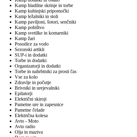
Kamp hladilne skrinje in torbe
Kamp kuhinjski pripomočki
Kamp ležalniki in stoli
Kamp paviljoni, šotori, senčniki
Kamp pohištvo
Kamp svetilke in komarniki
Kamp žari
Posodice za vodo
Sezonski artikli
SUP-i in dodatki
Torbe in dodatki
Organizatorji in dodatki
Torbe in nahrbtniki za prosti čas
Vse za kolo
Zdravlje in počutje
Brivniki in urejevalniki
Epilatorji
Električni skiroji
Pametne ure in zapesnice
Pametne čelade
Električna kolesa
Avto - Moto
Avto radio
Olja in maziva