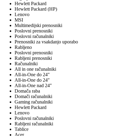
Hewlett Packard
Hewlett Packard (HP)
Lenovo
MSI
Multimedijski prenosniki
Poslovni prenosniki
Poslovni računalniki
Prenosniki za vsakdanjo uporabo
Rabljeno
Poslovni prenosniki
Rabljeni prenosniki
Računalniki
All in one računalniki
All-in-One do 24"
All-in-One do 24″
All-in-One nad 24″
Domača raba
Domači računalniki
Gaming računalniki
Hewlett Packard
Lenovo
Poslovni računalniki
Rabljeni računalniki
Tablice
Acer