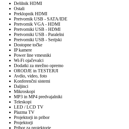
Delilnik HDMI
Ostali
Preklopnik HDMI
Pretvornik USB - SATA/IDE
Pretvornik VGA - HDMI
Pretvorniki USB - HDMI
Pretvorniki USB - Paralelni
Pretvorniki USB - Serijski
Dostopne točke
IP kamere
Power line vmesniki
Wi-Fi ojačevalci
Dodatki za mrežno opremo
ORODJE in TESTERJI
Avdio, video, foto
Konferenčni sistemi
Daljinci
Mikroskopi
MP3 in MP4 predvajalniki
Teleskopi
LED / LCD TV
Plazma TV
Projektorji in pribor
Projektorji
Pribor za projektorje