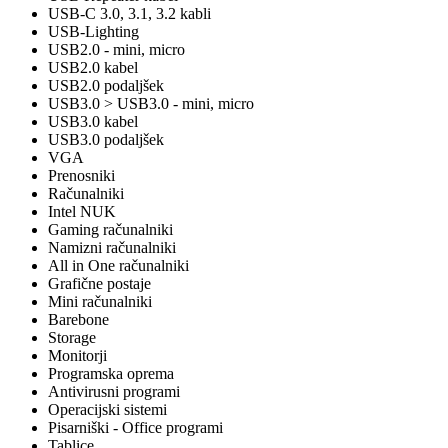
USB-C 3.0, 3.1, 3.2 kabli
USB-Lighting
USB2.0 - mini, micro
USB2.0 kabel
USB2.0 podaljšek
USB3.0 > USB3.0 - mini, micro
USB3.0 kabel
USB3.0 podaljšek
VGA
Prenosniki
Računalniki
Intel NUK
Gaming računalniki
Namizni računalniki
All in One računalniki
Grafične postaje
Mini računalniki
Barebone
Storage
Monitorji
Programska oprema
Antivirusni programi
Operacijski sistemi
Pisarniški - Office programi
Tablice