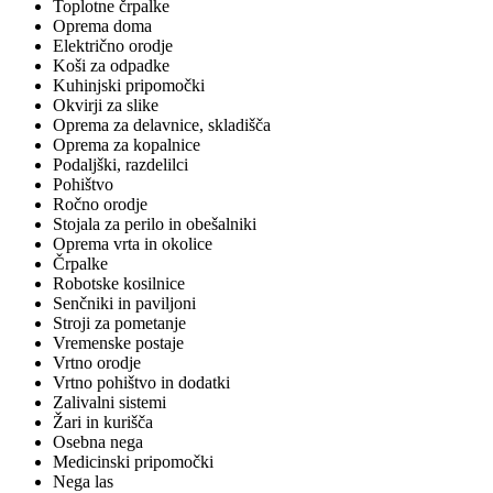
Toplotne črpalke
Oprema doma
Električno orodje
Koši za odpadke
Kuhinjski pripomočki
Okvirji za slike
Oprema za delavnice, skladišča
Oprema za kopalnice
Podaljški, razdelilci
Pohištvo
Ročno orodje
Stojala za perilo in obešalniki
Oprema vrta in okolice
Črpalke
Robotske kosilnice
Senčniki in paviljoni
Stroji za pometanje
Vremenske postaje
Vrtno orodje
Vrtno pohištvo in dodatki
Zalivalni sistemi
Žari in kurišča
Osebna nega
Medicinski pripomočki
Nega las