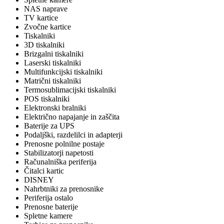
NAS naprave
TV kartice
Zvočne kartice
Tiskalniki
3D tiskalniki
Brizgalni tiskalniki
Laserski tiskalniki
Multifunkcijski tiskalniki
Matrični tiskalniki
Termosublimacijski tiskalniki
POS tiskalniki
Elektronski bralniki
Električno napajanje in zaščita
Baterije za UPS
Podaljški, razdelilci in adapterji
Prenosne polnilne postaje
Stabilizatorji napetosti
Računalniška periferija
Čitalci kartic
DISNEY
Nahrbtniki za prenosnike
Periferija ostalo
Prenosne baterije
Spletne kamere