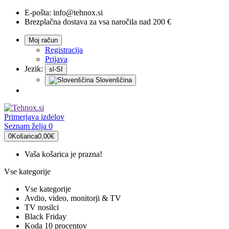
E-pošta:
info@tehnox.si
Brezplačna dostava za vsa naročila nad 200 €
Moj račun
Registracija
Prijava
Jezik:
sl-SI
Slovenščina
Primerjava
izdelov
Seznam želja
0
0
Košarica
0,00€
Vaša košarica je prazna!
Vse kategorije
Vse kategorije
Avdio, video, monitorji & TV
TV nosilci
Black Friday
Koda 10 procentov