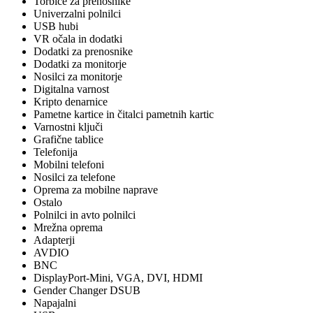
Torbice za prenosnike
Univerzalni polnilci
USB hubi
VR očala in dodatki
Dodatki za prenosnike
Dodatki za monitorje
Nosilci za monitorje
Digitalna varnost
Kripto denarnice
Pametne kartice in čitalci pametnih kartic
Varnostni ključi
Grafične tablice
Telefonija
Mobilni telefoni
Nosilci za telefone
Oprema za mobilne naprave
Ostalo
Polnilci in avto polnilci
Mrežna oprema
Adapterji
AVDIO
BNC
DisplayPort-Mini, VGA, DVI, HDMI
Gender Changer DSUB
Napajalni