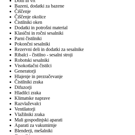
Dom in vrt
Bazeni, dodatki za bazene
Čiščenje
Čiščenje okolice
Čistilniki oken
Dodatki in potrošni material
Klasični in ročni sesalniki
Parni čistilniki
Pokončni sesalniki
Rezervni deli in dodatki za sesalnike
Ribalci - čistilno - sesalni stroji
Robotski sesalniki
Visokotlačni čistilci
Generatorji
Hlajenje in prezračevanje
Čistilniki zraka
Difuzorji
Hladilci zraka
Klimatske naprave
Razvlaževalci
Ventilatorji
Vlažilniki zraka
Mali gospodinjski aparati
Aparati za vakumirnje
Blenderji, mešalniki