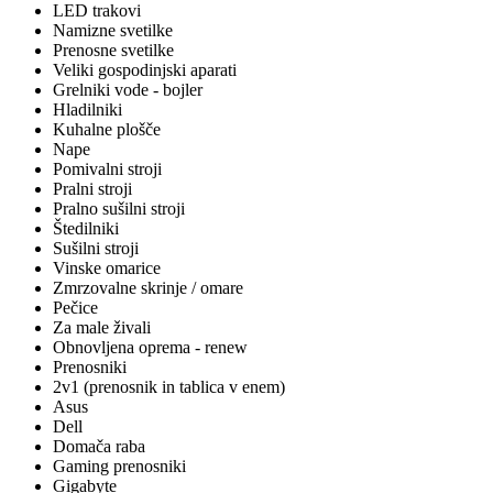
LED trakovi
Namizne svetilke
Prenosne svetilke
Veliki gospodinjski aparati
Grelniki vode - bojler
Hladilniki
Kuhalne plošče
Nape
Pomivalni stroji
Pralni stroji
Pralno sušilni stroji
Štedilniki
Sušilni stroji
Vinske omarice
Zmrzovalne skrinje / omare
Pečice
Za male živali
Obnovljena oprema - renew
Prenosniki
2v1 (prenosnik in tablica v enem)
Asus
Dell
Domača raba
Gaming prenosniki
Gigabyte