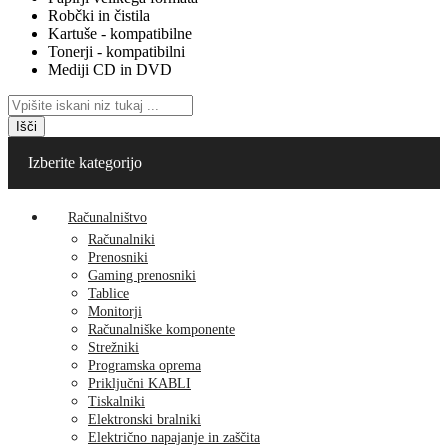
Robčki in čistila
Kartuše - kompatibilne
Tonerji - kompatibilni
Mediji CD in DVD
Išči
Izberite kategorijo
Računalništvo
Računalniki
Prenosniki
Gaming prenosniki
Tablice
Monitorji
Računalniške komponente
Strežniki
Programska oprema
Priključni KABLI
Tiskalniki
Elektronski bralniki
Električno napajanje in zaščita