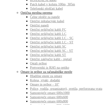
KOAXIALNI kabel
Patch kabel v kolutu 100m, 305m
Telefonski ploščati kabel
Optična mrežna oprema
Čelne plošče za panele
Optični inštalacijski kabel
Optični paneli
Optični priključni kabli FC
Optični priključni kabli LC
Optični priključni kabli LC - SC
Optični priključni kabli LC - ST
Optični priključni kabli SC
Optični priključni kabli SC - ST
Optični priključni kabli ST
Optični zaključni kabli - pigtail
Ostali pribor
Pretvorniki iz RJ45 na optiko
Omare in pribor za računalniške mreže
Hladilne enote za omare
Kolesa, vijaki, dodatki
Omare in pribor - 10"
Police, vodila, organizatorji, svetila, perfororana vrata
Samostoječe omare 600x1000
Samostoječe omare 600x600
Samostoječe omare 600x800