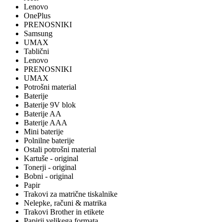
Lenovo
OnePlus
PRENOSNIKI
Samsung
UMAX
Tablični
Lenovo
PRENOSNIKI
UMAX
Potrošni material
Baterije
Baterije 9V blok
Baterije AA
Baterije AAA
Mini baterije
Polnilne baterije
Ostali potrošni material
Kartuše - original
Tonerji - original
Bobni - original
Papir
Trakovi za matrične tiskalnike
Nelepke, računi & matrika
Trakovi Brother in etikete
Papirji velikega formata