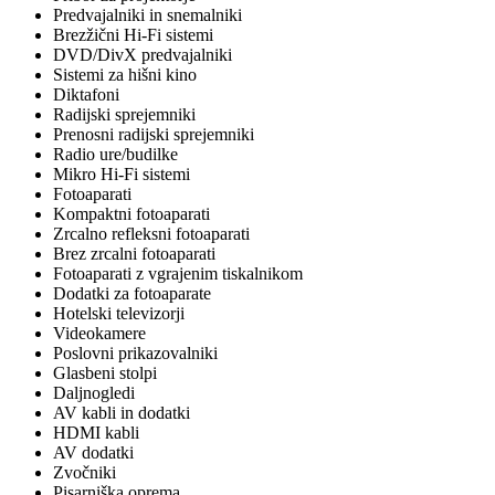
Predvajalniki in snemalniki
Brezžični Hi-Fi sistemi
DVD/DivX predvajalniki
Sistemi za hišni kino
Diktafoni
Radijski sprejemniki
Prenosni radijski sprejemniki
Radio ure/budilke
Mikro Hi-Fi sistemi
Fotoaparati
Kompaktni fotoaparati
Zrcalno refleksni fotoaparati
Brez zrcalni fotoaparati
Fotoaparati z vgrajenim tiskalnikom
Dodatki za fotoaparate
Hotelski televizorji
Videokamere
Poslovni prikazovalniki
Glasbeni stolpi
Daljnogledi
AV kabli in dodatki
HDMI kabli
AV dodatki
Zvočniki
Pisarniška oprema