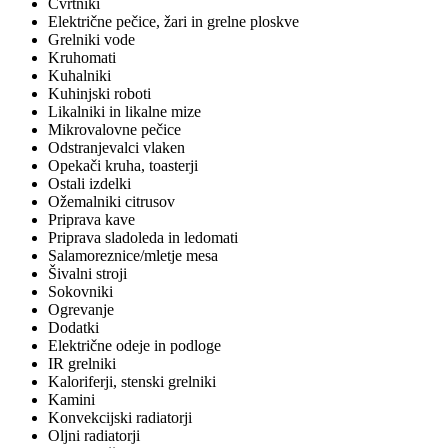
Cvrtniki
Električne pečice, žari in grelne ploskve
Grelniki vode
Kruhomati
Kuhalniki
Kuhinjski roboti
Likalniki in likalne mize
Mikrovalovne pečice
Odstranjevalci vlaken
Opekači kruha, toasterji
Ostali izdelki
Ožemalniki citrusov
Priprava kave
Priprava sladoleda in ledomati
Salamoreznice/mletje mesa
Šivalni stroji
Sokovniki
Ogrevanje
Dodatki
Električne odeje in podloge
IR grelniki
Kaloriferji, stenski grelniki
Kamini
Konvekcijski radiatorji
Oljni radiatorji