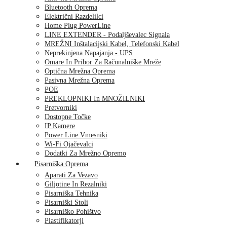
Bluetooth Oprema
Električni Razdelilci
Home Plug PowerLine
LINE EXTENDER - Podaljševalec Signala
MREŽNI Inštalacijski Kabel, Telefonski Kabel
Neprekinjena Napajanja - UPS
Omare In Pribor Za Računalniške Mreže
Optična Mrežna Oprema
Pasivna Mrežna Oprema
POE
PREKLOPNIKI In MNOŽILNIKI
Pretvorniki
Dostopne Točke
IP Kamere
Power Line Vmesniki
Wi-Fi Ojačevalci
Dodatki Za Mrežno Opremo
Pisarniška Oprema
Aparati Za Vezavo
Giljotine In Rezalniki
Pisarniška Tehnika
Pisarniški Stoli
Pisarniško Pohištvo
Plastifikatorji