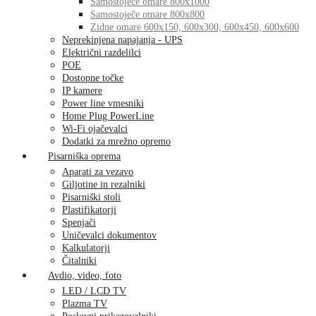
Samostoječe omare 800x1000
Samostoječe omare 800x800
Zidne omare 600x150, 600x300, 600x450, 600x600
Neprekinjena napajanja - UPS
Električni razdelilci
POE
Dostopne točke
IP kamere
Power line vmesniki
Home Plug PowerLine
Wi-Fi ojačevalci
Dodatki za mrežno opremo
Pisarniška oprema
Aparati za vezavo
Giljotine in rezalniki
Pisarniški stoli
Plastifikatorji
Spenjači
Uničevalci dokumentov
Kalkulatorji
Čitalniki
Avdio, video, foto
LED / LCD TV
Plazma TV