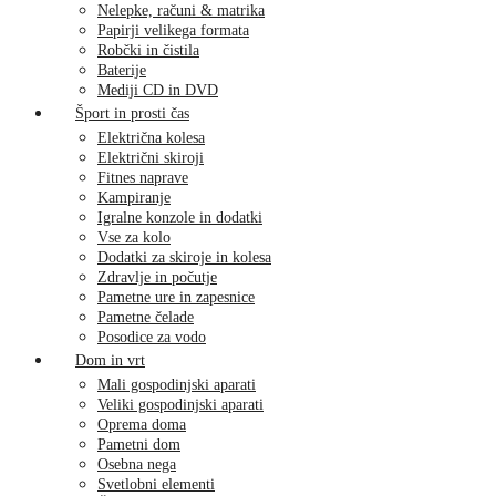
Nelepke, računi & matrika
Papirji velikega formata
Robčki in čistila
Baterije
Mediji CD in DVD
Šport in prosti čas
Električna kolesa
Električni skiroji
Fitnes naprave
Kampiranje
Igralne konzole in dodatki
Vse za kolo
Dodatki za skiroje in kolesa
Zdravlje in počutje
Pametne ure in zapesnice
Pametne čelade
Posodice za vodo
Dom in vrt
Mali gospodinjski aparati
Veliki gospodinjski aparati
Oprema doma
Pametni dom
Osebna nega
Svetlobni elementi