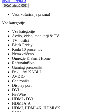
Seznam želja
0
0
Košarica
0,00€
Vaša košarica je prazna!
Vse kategorije
Vse kategorije
Avdio, video, monitorji & TV
TV nosilci
Black Friday
Koda 10 procentov
Nerazvrščeno
Omrežje & Smart Home
Računalništvo
Gaming prenosniki
Priključni KABLI
AVDIO
Centroniks
Display port
DVI
FireWire
HDMI - DVi
HDMI A-A
HDMI, HDMI 4K, HDMI 8K