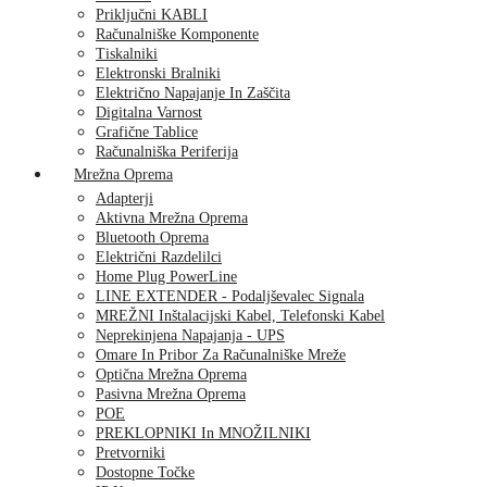
Priključni KABLI
Računalniške Komponente
Tiskalniki
Elektronski Bralniki
Električno Napajanje In Zaščita
Digitalna Varnost
Grafične Tablice
Računalniška Periferija
Mrežna Oprema
Adapterji
Aktivna Mrežna Oprema
Bluetooth Oprema
Električni Razdelilci
Home Plug PowerLine
LINE EXTENDER - Podaljševalec Signala
MREŽNI Inštalacijski Kabel, Telefonski Kabel
Neprekinjena Napajanja - UPS
Omare In Pribor Za Računalniške Mreže
Optična Mrežna Oprema
Pasivna Mrežna Oprema
POE
PREKLOPNIKI In MNOŽILNIKI
Pretvorniki
Dostopne Točke