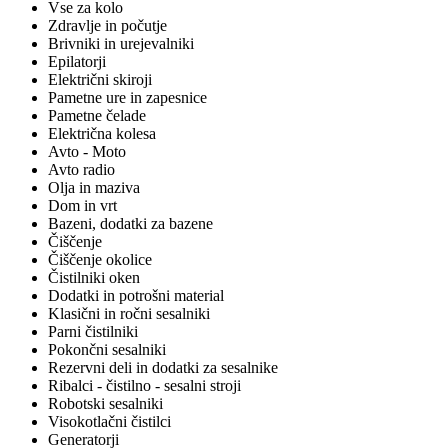
Vse za kolo
Zdravlje in počutje
Brivniki in urejevalniki
Epilatorji
Električni skiroji
Pametne ure in zapesnice
Pametne čelade
Električna kolesa
Avto - Moto
Avto radio
Olja in maziva
Dom in vrt
Bazeni, dodatki za bazene
Čiščenje
Čiščenje okolice
Čistilniki oken
Dodatki in potrošni material
Klasični in ročni sesalniki
Parni čistilniki
Pokončni sesalniki
Rezervni deli in dodatki za sesalnike
Ribalci - čistilno - sesalni stroji
Robotski sesalniki
Visokotlačni čistilci
Generatorji