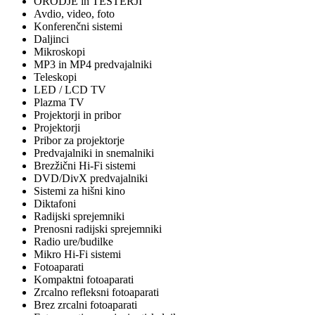
ORODJE in TESTERJI
Avdio, video, foto
Konferenčni sistemi
Daljinci
Mikroskopi
MP3 in MP4 predvajalniki
Teleskopi
LED / LCD TV
Plazma TV
Projektorji in pribor
Projektorji
Pribor za projektorje
Predvajalniki in snemalniki
Brezžični Hi-Fi sistemi
DVD/DivX predvajalniki
Sistemi za hišni kino
Diktafoni
Radijski sprejemniki
Prenosni radijski sprejemniki
Radio ure/budilke
Mikro Hi-Fi sistemi
Fotoaparati
Kompaktni fotoaparati
Zrcalno refleksni fotoaparati
Brez zrcalni fotoaparati