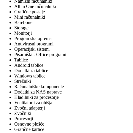
Namizni računalniki
All in One računalniki
Grafične postaje
Mini računalniki
Barebone
Storage
Monitorji
Programska oprema
Antivirusni programi
Operacijski sistemi
Pisarniški - Office programi
Tablice
Android tablice
Dodatki za tablice
Windows tablice
Strežniki
Računalniške komponente
Dodatki za NAS naprave
Hladilniki za procesorje
Ventilatorji za ohišja
Zvočni adapterji
Zvočniki
Procesorji
Osnovne plošče
Grafične kartice