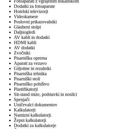
Fotoaparati z vgrajenim tiskalnikom
Dodatki za fotoaparate
Hotelski televizorji
Videokamere
Poslovni prikazovalniki
Glasbeni stolpi
Daljnogledi
AV kabli in dodatki
HDMI kabli
AV dodatki
Zvočniki
Pisarniška oprema
Aparati za vezavo
Giljotine in rezalniki
Pisarniška tehnika
Pisarniški stoli
Pisarniško pohištvo
Plastifikatorji
Sit-stand mize, podstavki in nosilci
Spenjači
Uničevalci dokumentov
Kalkulatorji
Namizni kalkulatorji
Žepni kalkulatorji
Dodatki za kalkulatorje