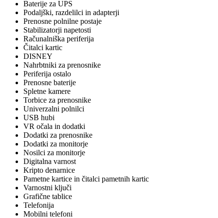
Baterije za UPS
Podaljški, razdelilci in adapterji
Prenosne polnilne postaje
Stabilizatorji napetosti
Računalniška periferija
Čitalci kartic
DISNEY
Nahrbtniki za prenosnike
Periferija ostalo
Prenosne baterije
Spletne kamere
Torbice za prenosnike
Univerzalni polnilci
USB hubi
VR očala in dodatki
Dodatki za prenosnike
Dodatki za monitorje
Nosilci za monitorje
Digitalna varnost
Kripto denarnice
Pametne kartice in čitalci pametnih kartic
Varnostni ključi
Grafične tablice
Telefonija
Mobilni telefoni