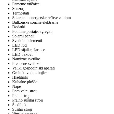
Pametne vtičnice
Senzorji
Termostati
Solarne in energetske rešitve za dom
Balkonske sončne elektrarne
Dodatki
Polnilne postaje, agregati
Solarni paneli
Svetlobni elementi
LED luči
LED sijalke, žarnice
LED trakovi
Namizne svetilke
Prenosne svetilke
Veliki gospodinjski aparati
Grelniki vode - bojler
Hladilniki
Kuhalne plošče
Nape
Pomivalni stroji
Pralni stroji
Pralno sušilni stroji
Štedilniki
Sušilni stroji
Vinske omarice