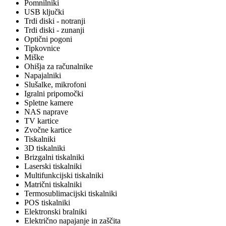
Pomnilniki
USB ključki
Trdi diski - notranji
Trdi diski - zunanji
Optični pogoni
Tipkovnice
Miške
Ohišja za računalnike
Napajalniki
Slušalke, mikrofoni
Igralni pripomočki
Spletne kamere
NAS naprave
TV kartice
Zvočne kartice
Tiskalniki
3D tiskalniki
Brizgalni tiskalniki
Laserski tiskalniki
Multifunkcijski tiskalniki
Matrični tiskalniki
Termosublimacijski tiskalniki
POS tiskalniki
Elektronski bralniki
Električno napajanje in zaščita