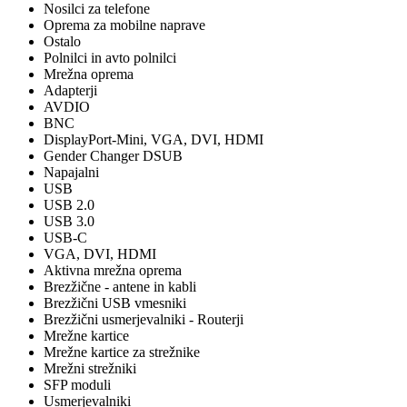
Nosilci za telefone
Oprema za mobilne naprave
Ostalo
Polnilci in avto polnilci
Mrežna oprema
Adapterji
AVDIO
BNC
DisplayPort-Mini, VGA, DVI, HDMI
Gender Changer DSUB
Napajalni
USB
USB 2.0
USB 3.0
USB-C
VGA, DVI, HDMI
Aktivna mrežna oprema
Brezžične - antene in kabli
Brezžični USB vmesniki
Brezžični usmerjevalniki - Routerji
Mrežne kartice
Mrežne kartice za strežnike
Mrežni strežniki
SFP moduli
Usmerjevalniki