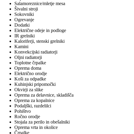
Salamoreznice/mletje mesa
Šivalni stroji
Sokovniki
Ogrevanje
Dodatki
Električne odeje in podloge
IR grelniki
Kaloriferji, stenski grelniki
Kamini
Konvekcijski radiatorji
Oljni radiatorji
Toplotne črpalke
Oprema doma
Električno orodje
Koši za odpadke
Kuhinjski pripomočki
Okvirji za slike
Oprema za delavnice, skladišča
Oprema za kopalnice
Podaljški, razdelilci
Pohištvo
Ročno orodje
Stojala za perilo in obešalniki
Oprema vrta in okolice
Črpalke