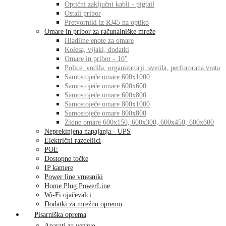
Optični zaključni kabli - pigtail
Ostali pribor
Pretvorniki iz RJ45 na optiko
Omare in pribor za računalniške mreže
Hladilne enote za omare
Kolesa, vijaki, dodatki
Omare in pribor - 10"
Police, vodila, organizatorji, svetila, perfororana vrata
Samostoječe omare 600x1000
Samostoječe omare 600x600
Samostoječe omare 600x800
Samostoječe omare 800x1000
Samostoječe omare 800x800
Zidne omare 600x150, 600x300, 600x450, 600x600
Neprekinjena napajanja - UPS
Električni razdelilci
POE
Dostopne točke
IP kamere
Power line vmesniki
Home Plug PowerLine
Wi-Fi ojačevalci
Dodatki za mrežno opremo
Pisarniška oprema
Aparati za vezavo