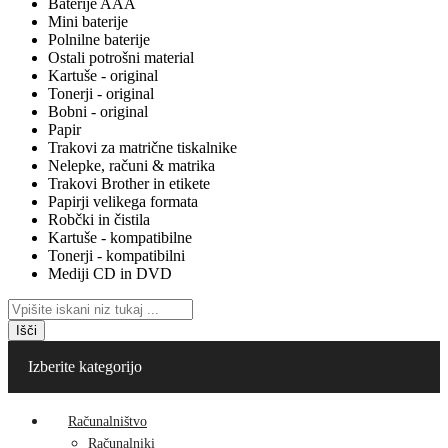
Baterije AAA
Mini baterije
Polnilne baterije
Ostali potrošni material
Kartuše - original
Tonerji - original
Bobni - original
Papir
Trakovi za matrične tiskalnike
Nelepke, računi & matrika
Trakovi Brother in etikete
Papirji velikega formata
Robčki in čistila
Kartuše - kompatibilne
Tonerji - kompatibilni
Mediji CD in DVD
Išči
Izberite kategorijo
Računalništvo
Računalniki