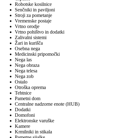
Robotske kosilnice
Senčniki in paviljoni
Stroji za pometanje
Vremenske postaje
Vrtno orodje
Vrtno pohištvo in dodatki
Zalivalni sistemi
Žari in kurišča
Osebna nega
Medicinski pripomočki
Nega las
Nega obraza
Nega telesa
Nega zob
Ostalo
Otroška oprema
Tehtnice
Pametni dom
Centralne nadzorne enote (HUB)
Dodatki
Domofoni
Elektronske varuške
Kamere
Krmilniki in stikala
Pametne sijalke