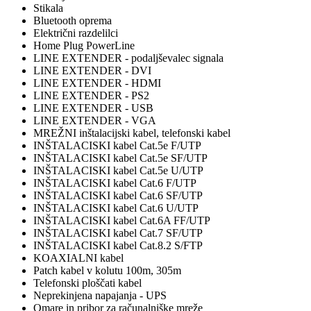
Stikala
Bluetooth oprema
Električni razdelilci
Home Plug PowerLine
LINE EXTENDER - podaljševalec signala
LINE EXTENDER - DVI
LINE EXTENDER - HDMI
LINE EXTENDER - PS2
LINE EXTENDER - USB
LINE EXTENDER - VGA
MREŽNI inštalacijski kabel, telefonski kabel
INŠTALACISKI kabel Cat.5e F/UTP
INŠTALACISKI kabel Cat.5e SF/UTP
INŠTALACISKI kabel Cat.5e U/UTP
INŠTALACISKI kabel Cat.6 F/UTP
INŠTALACISKI kabel Cat.6 SF/UTP
INŠTALACISKI kabel Cat.6 U/UTP
INŠTALACISKI kabel Cat.6A FF/UTP
INŠTALACISKI kabel Cat.7 SF/UTP
INŠTALACISKI kabel Cat.8.2 S/FTP
KOAXIALNI kabel
Patch kabel v kolutu 100m, 305m
Telefonski ploščati kabel
Neprekinjena napajanja - UPS
Omare in pribor za računalniške mreže