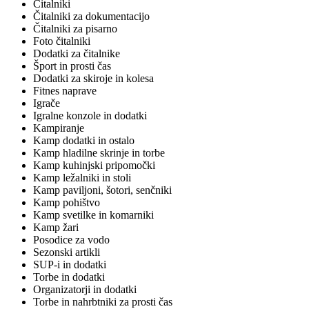
Čitalniki
Čitalniki za dokumentacijo
Čitalniki za pisarno
Foto čitalniki
Dodatki za čitalnike
Šport in prosti čas
Dodatki za skiroje in kolesa
Fitnes naprave
Igrače
Igralne konzole in dodatki
Kampiranje
Kamp dodatki in ostalo
Kamp hladilne skrinje in torbe
Kamp kuhinjski pripomočki
Kamp ležalniki in stoli
Kamp paviljoni, šotori, senčniki
Kamp pohištvo
Kamp svetilke in komarniki
Kamp žari
Posodice za vodo
Sezonski artikli
SUP-i in dodatki
Torbe in dodatki
Organizatorji in dodatki
Torbe in nahrbtniki za prosti čas