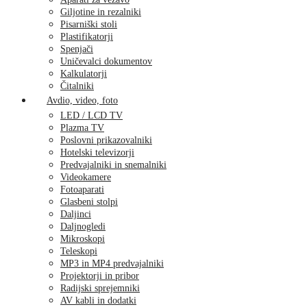
Giljotine in rezalniki
Pisarniški stoli
Plastifikatorji
Spenjači
Uničevalci dokumentov
Kalkulatorji
Čitalniki
Avdio, video, foto
LED / LCD TV
Plazma TV
Poslovni prikazovalniki
Hotelski televizorji
Predvajalniki in snemalniki
Videokamere
Fotoaparati
Glasbeni stolpi
Daljinci
Daljnogledi
Mikroskopi
Teleskopi
MP3 in MP4 predvajalniki
Projektorji in pribor
Radijski sprejemniki
AV kabli in dodatki