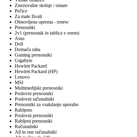
Zmrzovalne skrinje / omare
Pečice
Za male živali
Obnovljena oprema - renew
Prenosniki
2v1 (prenosnik in tablica v enem)
Asus
Dell
Domača raba
Gaming prenosniki
Gigabyte
Hewlett Packard
Hewlett Packard (HP)
Lenovo
MSI
Multimedijski prenosniki
Poslovni prenosniki
Poslovni računalniki
Prenosniki za vsakdanjo uporabo
Rabljeno
Poslovni prenosniki
Rabljeni prenosniki
Računalniki
All in one računalniki