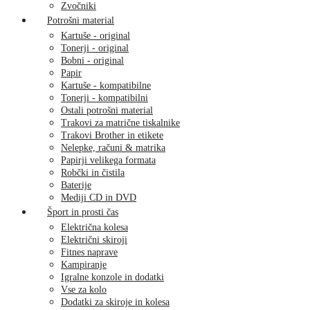
Zvočniki
Potrošni material
Kartuše - original
Tonerji - original
Bobni - original
Papir
Kartuše - kompatibilne
Tonerji - kompatibilni
Ostali potrošni material
Trakovi za matrične tiskalnike
Trakovi Brother in etikete
Nelepke, računi & matrika
Papirji velikega formata
Robčki in čistila
Baterije
Mediji CD in DVD
Šport in prosti čas
Električna kolesa
Električni skiroji
Fitnes naprave
Kampiranje
Igralne konzole in dodatki
Vse za kolo
Dodatki za skiroje in kolesa