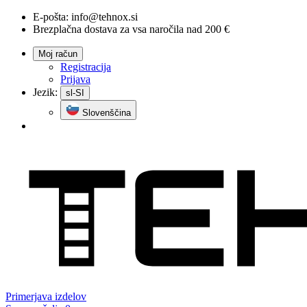
E-pošta:
info@tehnox.si
Brezplačna dostava za vsa naročila nad 200 €
Moj račun
Registracija
Prijava
Jezik:
sl-SI
Slovenščina
Primerjava
izdelov