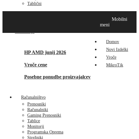
Tablični
Domov
Novi izdelki
Vroče
MikroTik
Tehnox izdelki
Mobilni
Vizualna prenova
Kontakt
O nas
meni
Promocije
Domov
Novi Izdelki
HP AMD junij 2026
Vroče
Vroče cene
MikroTik
Posebne ponudbe proizvajalcev
Računalništvo
Prenosniki
Računalniki
Gaming Prenosniki
Tablice
Monitorji
Programska Oprema
Strežniki