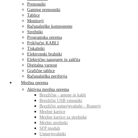
Prenosniki
Gaming prenosniki
Tablice
Monitorji
Računalniške komponente
Strežniki
Programska oprema
Priključni KABLI
Tiskalniki
Elektronski bralniki
Električno napajanje in zaščita
Digitalna varnost
Grafične tablice
Računalniška periferija
Mrežna oprema
Aktivna mrežna oprema
Brezžične - antene in kabli
Brezžični USB vmesniki
Brezžični usmerjevalniki - Routerji
Mrežne kartice
Mrežne kartice za strežnike
Mrežni strežniki
SFP moduli
Usmerjevalniki