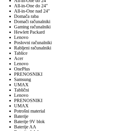
All-in-One do 24"
All-in-One do 24″
All-in-One nad 24″
Domača raba
Domači računalniki
Gaming računalniki
Hewlett Packard
Lenovo
Poslovni računalniki
Rabljeni računalniki
Tablice
Acer
Lenovo
OnePlus
PRENOSNIKI
Samsung
UMAX
Tablični
Lenovo
PRENOSNIKI
UMAX
Potrošni material
Baterije
Baterije 9V blok
Baterije AA