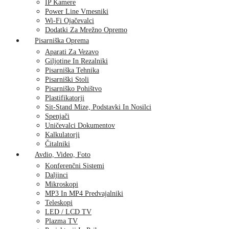
IP Kamere
Power Line Vmesniki
Wi-Fi Ojačevalci
Dodatki Za Mrežno Opremo
Pisarniška Oprema
Aparati Za Vezavo
Giljotine In Rezalniki
Pisarniška Tehnika
Pisarniški Stoli
Pisarniško Pohištvo
Plastifikatorji
Sit-Stand Mize, Podstavki In Nosilci
Spenjači
Uničevalci Dokumentov
Kalkulatorji
Čitalniki
Avdio, Video, Foto
Konferenčni Sistemi
Daljinci
Mikroskopi
MP3 In MP4 Predvajalniki
Teleskopi
LED / LCD TV
Plazma TV