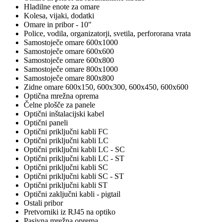
Hladilne enote za omare
Kolesa, vijaki, dodatki
Omare in pribor - 10"
Police, vodila, organizatorji, svetila, perfororana vrata
Samostoječe omare 600x1000
Samostoječe omare 600x600
Samostoječe omare 600x800
Samostoječe omare 800x1000
Samostoječe omare 800x800
Zidne omare 600x150, 600x300, 600x450, 600x600
Optična mrežna oprema
Čelne plošče za panele
Optični inštalacijski kabel
Optični paneli
Optični priključni kabli FC
Optični priključni kabli LC
Optični priključni kabli LC - SC
Optični priključni kabli LC - ST
Optični priključni kabli SC
Optični priključni kabli SC - ST
Optični priključni kabli ST
Optični zaključni kabli - pigtail
Ostali pribor
Pretvorniki iz RJ45 na optiko
Pasivna mrežna oprema