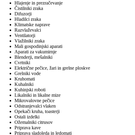
Hlajenje in prezračevanje
Čistilniki zraka
Difuzorji
Hladilci zraka
Klimatske naprave
Razvlaževalci
Ventilatorji
Vlažilniki zraka
Mali gospodinjski aparati
Aparati za vakumirnje
Blenderji, mešalniki
Cvrtniki
Električne pečice, žari in grelne ploskve
Grelniki vode
Kruhomati
Kuhalniki
Kuhinjski roboti
Likalniki in likalne mize
Mikrovalovne pečice
Odstranjevalci vlaken
Opekači kruha, toasterji
Ostali izdelki
Ožemalniki citrusov
Priprava kave
Priprava sladoleda in ledomati