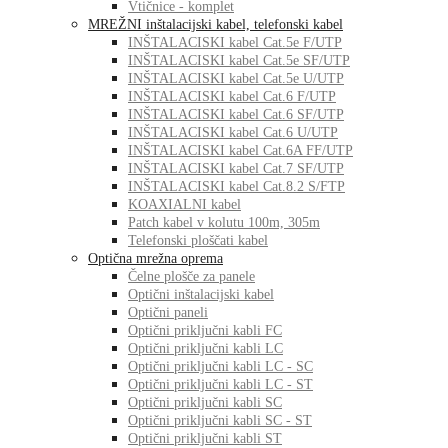
Vtičnice - komplet
MREŽNI inštalacijski kabel, telefonski kabel
INŠTALACISKI kabel Cat.5e F/UTP
INŠTALACISKI kabel Cat.5e SF/UTP
INŠTALACISKI kabel Cat.5e U/UTP
INŠTALACISKI kabel Cat.6 F/UTP
INŠTALACISKI kabel Cat.6 SF/UTP
INŠTALACISKI kabel Cat.6 U/UTP
INŠTALACISKI kabel Cat.6A FF/UTP
INŠTALACISKI kabel Cat.7 SF/UTP
INŠTALACISKI kabel Cat.8.2 S/FTP
KOAXIALNI kabel
Patch kabel v kolutu 100m, 305m
Telefonski ploščati kabel
Optična mrežna oprema
Čelne plošče za panele
Optični inštalacijski kabel
Optični paneli
Optični priključni kabli FC
Optični priključni kabli LC
Optični priključni kabli LC - SC
Optični priključni kabli LC - ST
Optični priključni kabli SC
Optični priključni kabli SC - ST
Optični priključni kabli ST