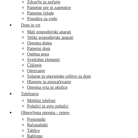
Zdravlje in počutje
Pametne ure in zapesnice
Pametne čelade
Posodice za vodo
Dom in vrt
Mali gospodinjski aparati
Veliki gospodinjski aparati
Oprema doma
Pametni dom
Osebna nega
Svetlobni elementi
Čiščenje
Ogrevanje
Solarne in energetske rešitve za dom
Hlajenje in prezračevanje
Oprema vrta in okolice
Telefonija
Mobilni telefoni
Polnilci in avto polnilci
Obnovljena oprema - renew
Prenosniki
Računalniki
Tablice
Rabljeno