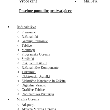
Vroče cene
MikroTik
Posebne ponudbe proizvajalcev
Računalništvo
Prenosniki
Računalniki
Gaming Prenosniki
Tablice
Monitorji
Programska Oprema
Strežniki
Priključni KABLI
Računalniške Komponente
Tiskalniki
Elektronski Bralniki
Električno Napajanje In Zaščita
Digitalna Varnost
Grafične Tablice
Računalniška Periferija
Mrežna Oprema
Adapterji
Aktivna Mrežna Oprema