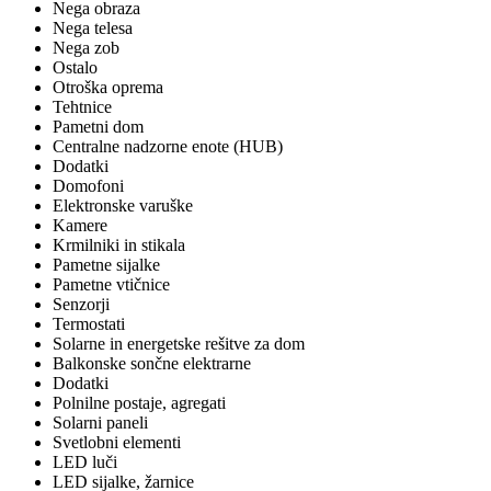
Nega obraza
Nega telesa
Nega zob
Ostalo
Otroška oprema
Tehtnice
Pametni dom
Centralne nadzorne enote (HUB)
Dodatki
Domofoni
Elektronske varuške
Kamere
Krmilniki in stikala
Pametne sijalke
Pametne vtičnice
Senzorji
Termostati
Solarne in energetske rešitve za dom
Balkonske sončne elektrarne
Dodatki
Polnilne postaje, agregati
Solarni paneli
Svetlobni elementi
LED luči
LED sijalke, žarnice