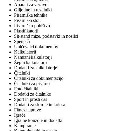
Aparati za vezavo
Giljotine in rezalniki
Pisarniška tehnika
Pisarniški stoli
Pisarniško pohištvo
Plastifikatorji
Sit-stand mize, podstavki in nosilci
Spenjači
Uničevalci dokumentov
Kalkulatorji
Namizni kalkulatorji
Žepni kalkulatorji
Dodatki za kalkulatorje
Čitalniki
Čitalniki za dokumentacijo
Čitalniki za pisarno
Foto čitalniki
Dodatki za čitalnike
Šport in prosti čas
Dodatki za skiroje in kolesa
Fitnes naprave
Igrače
Igralne konzole in dodatki
Kampiranje
Kamp dodatki in ostalo