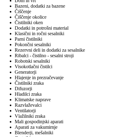
Dom in vrt
Bazeni, dodatki za bazene
Čiščenje
Čiščenje okolice
Čistilniki oken
Dodatki in potrošni material
Klasični in ročni sesalniki
Parni čistilniki
Pokončni sesalniki
Rezervni deli in dodatki za sesalnike
Ribalci - čistilno - sesalni stroji
Robotski sesalniki
Visokotlačni čistilci
Generatorji
Hlajenje in prezračevanje
Čistilniki zraka
Difuzorji
Hladilci zraka
Klimatske naprave
Razvlaževalci
Ventilatorji
Vlažilniki zraka
Mali gospodinjski aparati
Aparati za vakumirnje
Blenderji, mešalniki