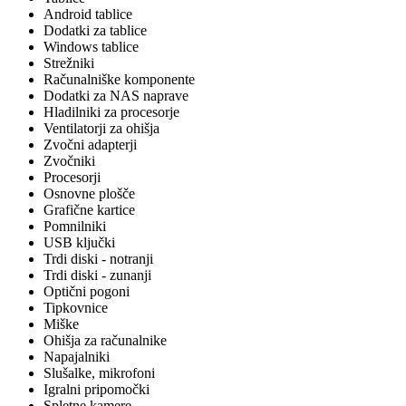
Android tablice
Dodatki za tablice
Windows tablice
Strežniki
Računalniške komponente
Dodatki za NAS naprave
Hladilniki za procesorje
Ventilatorji za ohišja
Zvočni adapterji
Zvočniki
Procesorji
Osnovne plošče
Grafične kartice
Pomnilniki
USB ključki
Trdi diski - notranji
Trdi diski - zunanji
Optični pogoni
Tipkovnice
Miške
Ohišja za računalnike
Napajalniki
Slušalke, mikrofoni
Igralni pripomočki
Spletne kamere