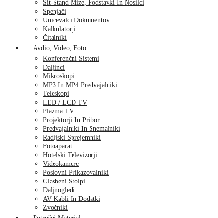
Sit-Stand Mize, Podstavki In Nosilci
Spenjači
Uničevalci Dokumentov
Kalkulatorji
Čitalniki
Avdio, Video, Foto
Konferenčni Sistemi
Daljinci
Mikroskopi
MP3 In MP4 Predvajalniki
Teleskopi
LED / LCD TV
Plazma TV
Projektorji In Pribor
Predvajalniki In Snemalniki
Radijski Sprejemniki
Fotoaparati
Hotelski Televizorji
Videokamere
Poslovni Prikazovalniki
Glasbeni Stolpi
Daljnogledi
AV Kabli In Dodatki
Zvočniki
Potrošni Material