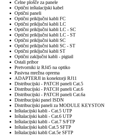
Čelne plošče za panele
Optični inštalacijski kabel
Optični paneli
Optični priključni kabli FC
Optični priključni kabli LC
Optični priključni kabli LC - SC
Optični priključni kabli LC - ST
Optični priključni kabli SC
Optični priključni kabli SC - ST
Optični priključni kabli ST
Optični zaključni kabli - pigtail
Ostali pribor
Pretvorniki iz RJ45 na optiko
Pasivna mrežna oprema
ADAPTERJI in konektorji RJ11
Distribucijski - PATCH paneli Cat.5
Distribucijski - PATCH paneli Cat.6
Distribucijski - PATCH paneli Cat.6a
Distribucijski panel ISDN
Distribucijski paneli za MODULE KEYSTON
Inštalacijski kabli - Cat.5 UTP
Inštalacijski kabli - Cat.6 UTP
Inštalacijski kabli - Cat.7 S/FTP
Inštalacijski kabli Cat.5 SFTP
Inštalacijski kabli Cat.5e SFTP