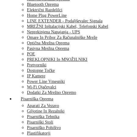
Bluetooth Oprema
Električni Razdelilci
Home Plug PowerLine
LINE EXTENDER - Podaljševalec Signala
MREŽNI Inštalacijski Kabel, Telefonski Kabel
Neprekinjena Napajanja - UPS
Omare In Pribor Za Računalniške Mreže
Optična Mrežna Oprema
Pasivna Mrežna Oprema
POE
PREKLOPNIKI In MNOŽILNIKI
Pretvorniki
Dostopne Točke
IP Kamere
Power Line Vmesniki
Wi-Fi Ojačevalci
Dodatki Za Mrežno Opremo
Pisarniška Oprema
Aparati Za Vezavo
Giljotine In Rezalniki
Pisarniška Tehnika
Pisarniški Stoli
Pisarniško Pohištvo
Plastifikatorji