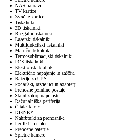
NAS naprave
TV kartice
Zvočne kartice
Tiskalniki
3D tiskalniki
Brizgalni tiskalniki
Laserski tiskalniki
Multifunkcijski tiskalniki
Matrični tiskalniki
Termosublimacijski tiskalniki
POS tiskalniki
Elektronski bralniki
Električno napajanje in zaščita
Baterije za UPS
Podaljški, razdelilci in adapterji
Prenosne polnilne postaje
Stabilizatorji napetosti
Računalniška periferija
Čitalci kartic
DISNEY
Nahrbtniki za prenosnike
Periferija ostalo
Prenosne baterije
Spletne kamere