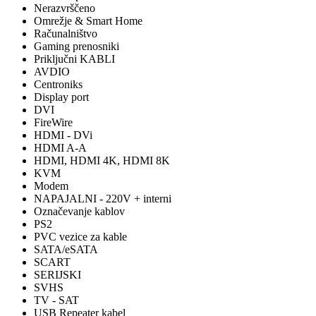
Nerazvrščeno
Omrežje & Smart Home
Računalništvo
Gaming prenosniki
Priključni KABLI
AVDIO
Centroniks
Display port
DVI
FireWire
HDMI - DVi
HDMI A-A
HDMI, HDMI 4K, HDMI 8K
KVM
Modem
NAPAJALNI - 220V + interni
Označevanje kablov
PS2
PVC vezice za kable
SATA/eSATA
SCART
SERIJSKI
SVHS
TV - SAT
USB Repeater kabel