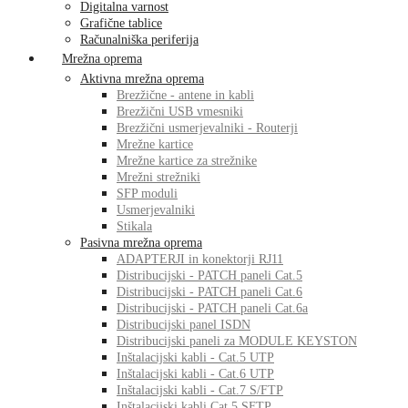
Digitalna varnost
Grafične tablice
Računalniška periferija
Mrežna oprema
Aktivna mrežna oprema
Brezžične - antene in kabli
Brezžični USB vmesniki
Brezžični usmerjevalniki - Routerji
Mrežne kartice
Mrežne kartice za strežnike
Mrežni strežniki
SFP moduli
Usmerjevalniki
Stikala
Pasivna mrežna oprema
ADAPTERJI in konektorji RJ11
Distribucijski - PATCH paneli Cat.5
Distribucijski - PATCH paneli Cat.6
Distribucijski - PATCH paneli Cat.6a
Distribucijski panel ISDN
Distribucijski paneli za MODULE KEYSTON
Inštalacijski kabli - Cat.5 UTP
Inštalacijski kabli - Cat.6 UTP
Inštalacijski kabli - Cat.7 S/FTP
Inštalacijski kabli Cat.5 SFTP