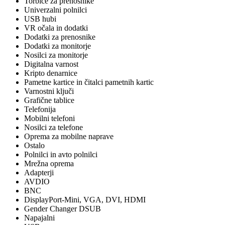
Torbice za prenosnike
Univerzalni polnilci
USB hubi
VR očala in dodatki
Dodatki za prenosnike
Dodatki za monitorje
Nosilci za monitorje
Digitalna varnost
Kripto denarnice
Pametne kartice in čitalci pametnih kartic
Varnostni ključi
Grafične tablice
Telefonija
Mobilni telefoni
Nosilci za telefone
Oprema za mobilne naprave
Ostalo
Polnilci in avto polnilci
Mrežna oprema
Adapterji
AVDIO
BNC
DisplayPort-Mini, VGA, DVI, HDMI
Gender Changer DSUB
Napajalni