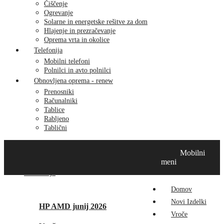
Čiščenje
Ogrevanje
Solarne in energetske rešitve za dom
Hlajenje in prezračevanje
Oprema vrta in okolice
Telefonija
Mobilni telefoni
Polnilci in avto polnilci
Obnovljena oprema - renew
Prenosniki
Računalniki
Tablice
Rabljeno
Tablični
Domov
Novi izdelki
Vroče
MikroTik
Tehnox izdelki
Mobilni
Vizualna prenova
Kontakt
O nas
meni
Promocije
Domov
Novi Izdelki
HP AMD junij 2026
Vroče