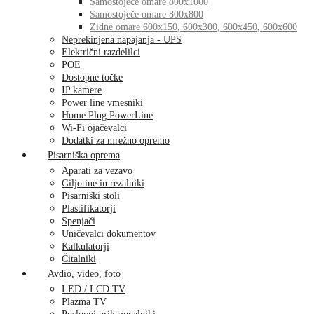
Samostoječe omare 800x1000
Samostoječe omare 800x800
Zidne omare 600x150, 600x300, 600x450, 600x600
Neprekinjena napajanja - UPS
Električni razdelilci
POE
Dostopne točke
IP kamere
Power line vmesniki
Home Plug PowerLine
Wi-Fi ojačevalci
Dodatki za mrežno opremo
Pisarniška oprema
Aparati za vezavo
Giljotine in rezalniki
Pisarniški stoli
Plastifikatorji
Spenjači
Uničevalci dokumentov
Kalkulatorji
Čitalniki
Avdio, video, foto
LED / LCD TV
Plazma TV