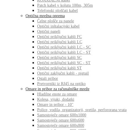
KOAXIALNI kabel
Patch kabel v kolutu 100m, 305m
Telefonski ploščati kabel
Optična mrežna oprema
Čelne plošče za panele
Optični inštalacijski kabel
Optični paneli
Optični priključni kabli FC
Optični priključni kabli LC
Optični priključni kabli LC - SC
Optični priključni kabli LC - ST
Optični priključni kabli SC
Optični priključni kabli SC - ST
Optični priključni kabli ST
Optični zaključni kabli - pigtail
Ostali pribor
Pretvorniki iz RJ45 na optiko
Omare in pribor za računalniške mreže
Hladilne enote za omare
Kolesa, vijaki, dodatki
Omare in pribor - 10"
Police, vodila, organizatorji, svetila, perfororana vrata
Samostoječe omare 600x1000
Samostoječe omare 600x600
Samostoječe omare 600x800