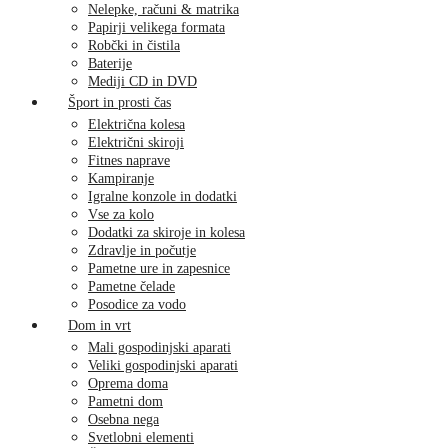
Nelepke, računi & matrika
Papirji velikega formata
Robčki in čistila
Baterije
Mediji CD in DVD
Šport in prosti čas
Električna kolesa
Električni skiroji
Fitnes naprave
Kampiranje
Igralne konzole in dodatki
Vse za kolo
Dodatki za skiroje in kolesa
Zdravlje in počutje
Pametne ure in zapesnice
Pametne čelade
Posodice za vodo
Dom in vrt
Mali gospodinjski aparati
Veliki gospodinjski aparati
Oprema doma
Pametni dom
Osebna nega
Svetlobni elementi