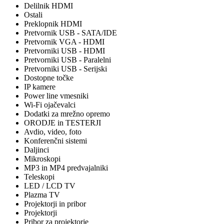
Delilnik HDMI
Ostali
Preklopnik HDMI
Pretvornik USB - SATA/IDE
Pretvornik VGA - HDMI
Pretvorniki USB - HDMI
Pretvorniki USB - Paralelni
Pretvorniki USB - Serijski
Dostopne točke
IP kamere
Power line vmesniki
Wi-Fi ojačevalci
Dodatki za mrežno opremo
ORODJE in TESTERJI
Avdio, video, foto
Konferenčni sistemi
Daljinci
Mikroskopi
MP3 in MP4 predvajalniki
Teleskopi
LED / LCD TV
Plazma TV
Projektorji in pribor
Projektorji
Pribor za projektorje