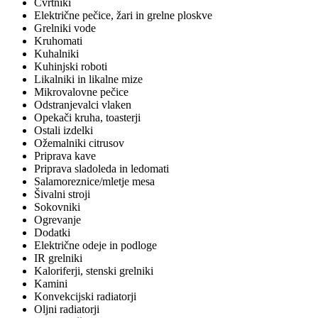
Cvrtniki
Električne pečice, žari in grelne ploskve
Grelniki vode
Kruhomati
Kuhalniki
Kuhinjski roboti
Likalniki in likalne mize
Mikrovalovne pečice
Odstranjevalci vlaken
Opekači kruha, toasterji
Ostali izdelki
Ožemalniki citrusov
Priprava kave
Priprava sladoleda in ledomati
Salamoreznice/mletje mesa
Šivalni stroji
Sokovniki
Ogrevanje
Dodatki
Električne odeje in podloge
IR grelniki
Kaloriferji, stenski grelniki
Kamini
Konvekcijski radiatorji
Oljni radiatorji