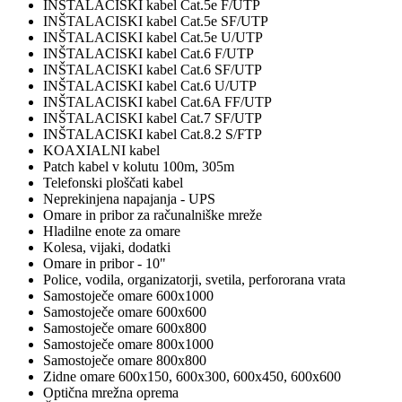
INŠTALACISKI kabel Cat.5e F/UTP
INŠTALACISKI kabel Cat.5e SF/UTP
INŠTALACISKI kabel Cat.5e U/UTP
INŠTALACISKI kabel Cat.6 F/UTP
INŠTALACISKI kabel Cat.6 SF/UTP
INŠTALACISKI kabel Cat.6 U/UTP
INŠTALACISKI kabel Cat.6A FF/UTP
INŠTALACISKI kabel Cat.7 SF/UTP
INŠTALACISKI kabel Cat.8.2 S/FTP
KOAXIALNI kabel
Patch kabel v kolutu 100m, 305m
Telefonski ploščati kabel
Neprekinjena napajanja - UPS
Omare in pribor za računalniške mreže
Hladilne enote za omare
Kolesa, vijaki, dodatki
Omare in pribor - 10"
Police, vodila, organizatorji, svetila, perfororana vrata
Samostoječe omare 600x1000
Samostoječe omare 600x600
Samostoječe omare 600x800
Samostoječe omare 800x1000
Samostoječe omare 800x800
Zidne omare 600x150, 600x300, 600x450, 600x600
Optična mrežna oprema