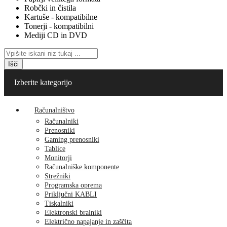
Robčki in čistila
Kartuše - kompatibilne
Tonerji - kompatibilni
Mediji CD in DVD
Išči
Izberite kategorijo
Računalništvo
Računalniki
Prenosniki
Gaming prenosniki
Tablice
Monitorji
Računalniške komponente
Strežniki
Programska oprema
Priključni KABLI
Tiskalniki
Elektronski bralniki
Električno napajanje in zaščita