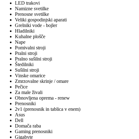
LED trakovi
Namizne svetilke
Prenosne svetilke
Veliki gospodinjski aparati
Grelniki vode - bojler
Hladilniki
Kuhalne plošče
Nape
Pomivalni stroji
Pralni stroji
Pralno sušilni stroji
Štedilniki
Sušilni stroji
Vinske omarice
Zmrzovalne skrinje / omare
Pečice
Za male živali
Obnovljena oprema - renew
Prenosniki
2v1 (prenosnik in tablica v enem)
Asus
Dell
Domača raba
Gaming prenosniki
Gigabyte