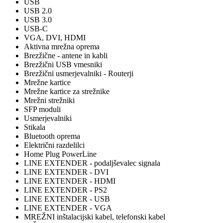
USB
USB 2.0
USB 3.0
USB-C
VGA, DVI, HDMI
Aktivna mrežna oprema
Brezžične - antene in kabli
Brezžični USB vmesniki
Brezžični usmerjevalniki - Routerji
Mrežne kartice
Mrežne kartice za strežnike
Mrežni strežniki
SFP moduli
Usmerjevalniki
Stikala
Bluetooth oprema
Električni razdelilci
Home Plug PowerLine
LINE EXTENDER - podaljševalec signala
LINE EXTENDER - DVI
LINE EXTENDER - HDMI
LINE EXTENDER - PS2
LINE EXTENDER - USB
LINE EXTENDER - VGA
MREŽNI inštalacijski kabel, telefonski kabel