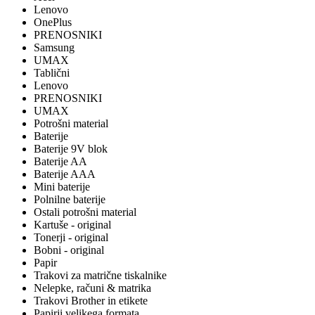
Lenovo
OnePlus
PRENOSNIKI
Samsung
UMAX
Tablični
Lenovo
PRENOSNIKI
UMAX
Potrošni material
Baterije
Baterije 9V blok
Baterije AA
Baterije AAA
Mini baterije
Polnilne baterije
Ostali potrošni material
Kartuše - original
Tonerji - original
Bobni - original
Papir
Trakovi za matrične tiskalnike
Nelepke, računi & matrika
Trakovi Brother in etikete
Papirji velikega formata