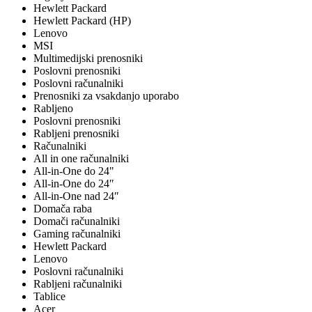
Hewlett Packard
Hewlett Packard (HP)
Lenovo
MSI
Multimedijski prenosniki
Poslovni prenosniki
Poslovni računalniki
Prenosniki za vsakdanjo uporabo
Rabljeno
Poslovni prenosniki
Rabljeni prenosniki
Računalniki
All in one računalniki
All-in-One do 24"
All-in-One do 24″
All-in-One nad 24″
Domača raba
Domači računalniki
Gaming računalniki
Hewlett Packard
Lenovo
Poslovni računalniki
Rabljeni računalniki
Tablice
Acer