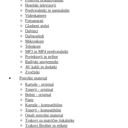
Poslovni prikazovalniki
Hotelski televizorji
Predvajalniki in snemalniki
Videokamere
Fotoaparati
Glasbeni stolpi
Daljinci
Daljnogledi
Mikroskopi
Teleskopi
MP3 in MP4 predvajalniki
Projektorji in pribor
Radijski sprejemniki
AV kabli in dodatki
Zvočniki
Potrošni material
Kartuše - original
Tonerji - original
Bobni - original
Papir
Kartuše - kompatibilne
Tonerji - kompatibilni
Ostali potrošni material
Trakovi za matrične tiskalnike
Trakovi Brother in etikete