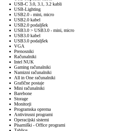
USB-C 3.0, 3.1, 3.2 kabli
USB-Lighting
USB2.0 - mini, micro
USB2.0 kabel
USB2.0 podaljšek
USB3.0 > USB3.0 - mini, micro
USB3.0 kabel
USB3.0 podaljšek
VGA
Prenosniki
Računalniki
Intel NUK
Gaming računalniki
Namizni računalniki
All in One računalniki
Grafične postaje
Mini računalniki
Barebone
Storage
Monitorji
Programska oprema
Antivirusni programi
Operacijski sistemi
Pisarniški - Office programi
Tablice