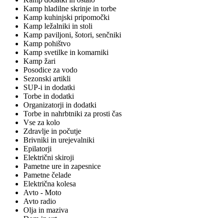
Kamp hladilne skrinje in torbe
Kamp kuhinjski pripomočki
Kamp ležalniki in stoli
Kamp paviljoni, šotori, senčniki
Kamp pohištvo
Kamp svetilke in komarniki
Kamp žari
Posodice za vodo
Sezonski artikli
SUP-i in dodatki
Torbe in dodatki
Organizatorji in dodatki
Torbe in nahrbtniki za prosti čas
Vse za kolo
Zdravlje in počutje
Brivniki in urejevalniki
Epilatorji
Električni skiroji
Pametne ure in zapesnice
Pametne čelade
Električna kolesa
Avto - Moto
Avto radio
Olja in maziva