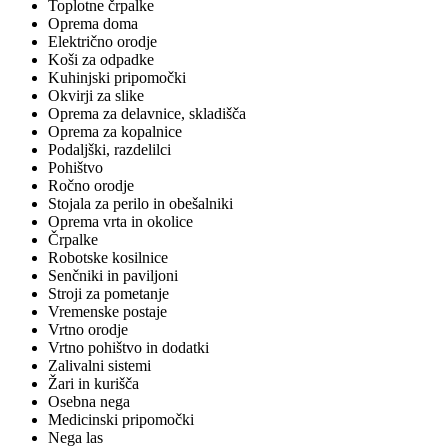
Toplotne črpalke
Oprema doma
Električno orodje
Koši za odpadke
Kuhinjski pripomočki
Okvirji za slike
Oprema za delavnice, skladišča
Oprema za kopalnice
Podaljški, razdelilci
Pohištvo
Ročno orodje
Stojala za perilo in obešalniki
Oprema vrta in okolice
Črpalke
Robotske kosilnice
Senčniki in paviljoni
Stroji za pometanje
Vremenske postaje
Vrtno orodje
Vrtno pohištvo in dodatki
Zalivalni sistemi
Žari in kurišča
Osebna nega
Medicinski pripomočki
Nega las