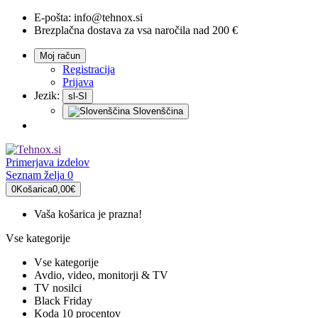
E-pošta:
info@tehnox.si
Brezplačna dostava za vsa naročila nad 200 €
Moj račun
Registracija
Prijava
Jezik:
sl-SI
Slovenščina
Primerjava
izdelov
Seznam želja
0
0
Košarica
0,00€
Vaša košarica je prazna!
Vse kategorije
Vse kategorije
Avdio, video, monitorji & TV
TV nosilci
Black Friday
Koda 10 procentov