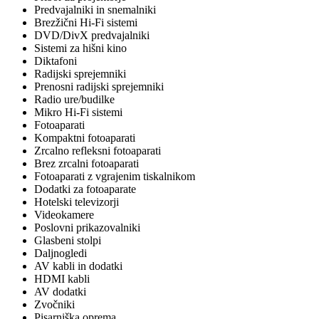
Predvajalniki in snemalniki
Brezžični Hi-Fi sistemi
DVD/DivX predvajalniki
Sistemi za hišni kino
Diktafoni
Radijski sprejemniki
Prenosni radijski sprejemniki
Radio ure/budilke
Mikro Hi-Fi sistemi
Fotoaparati
Kompaktni fotoaparati
Zrcalno refleksni fotoaparati
Brez zrcalni fotoaparati
Fotoaparati z vgrajenim tiskalnikom
Dodatki za fotoaparate
Hotelski televizorji
Videokamere
Poslovni prikazovalniki
Glasbeni stolpi
Daljnogledi
AV kabli in dodatki
HDMI kabli
AV dodatki
Zvočniki
Pisarniška oprema