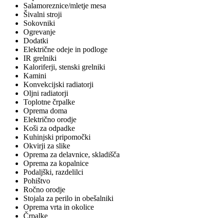
Salamoreznice/mletje mesa
Šivalni stroji
Sokovniki
Ogrevanje
Dodatki
Električne odeje in podloge
IR grelniki
Kaloriferji, stenski grelniki
Kamini
Konvekcijski radiatorji
Oljni radiatorji
Toplotne črpalke
Oprema doma
Električno orodje
Koši za odpadke
Kuhinjski pripomočki
Okvirji za slike
Oprema za delavnice, skladišča
Oprema za kopalnice
Podaljški, razdelilci
Pohištvo
Ročno orodje
Stojala za perilo in obešalniki
Oprema vrta in okolice
Črpalke