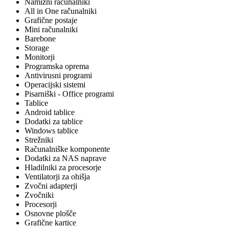
Namizni računalniki
All in One računalniki
Grafične postaje
Mini računalniki
Barebone
Storage
Monitorji
Programska oprema
Antivirusni programi
Operacijski sistemi
Pisarniški - Office programi
Tablice
Android tablice
Dodatki za tablice
Windows tablice
Strežniki
Računalniške komponente
Dodatki za NAS naprave
Hladilniki za procesorje
Ventilatorji za ohišja
Zvočni adapterji
Zvočniki
Procesorji
Osnovne plošče
Grafične kartice