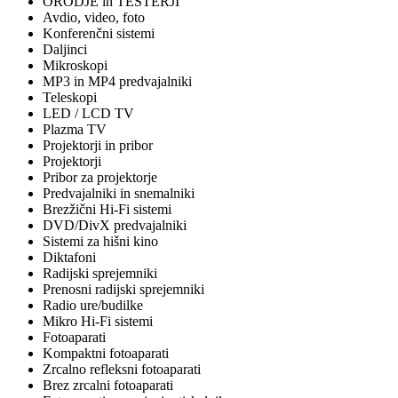
ORODJE in TESTERJI
Avdio, video, foto
Konferenčni sistemi
Daljinci
Mikroskopi
MP3 in MP4 predvajalniki
Teleskopi
LED / LCD TV
Plazma TV
Projektorji in pribor
Projektorji
Pribor za projektorje
Predvajalniki in snemalniki
Brezžični Hi-Fi sistemi
DVD/DivX predvajalniki
Sistemi za hišni kino
Diktafoni
Radijski sprejemniki
Prenosni radijski sprejemniki
Radio ure/budilke
Mikro Hi-Fi sistemi
Fotoaparati
Kompaktni fotoaparati
Zrcalno refleksni fotoaparati
Brez zrcalni fotoaparati