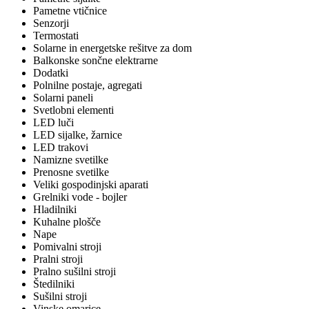
Pametne vtičnice
Senzorji
Termostati
Solarne in energetske rešitve za dom
Balkonske sončne elektrarne
Dodatki
Polnilne postaje, agregati
Solarni paneli
Svetlobni elementi
LED luči
LED sijalke, žarnice
LED trakovi
Namizne svetilke
Prenosne svetilke
Veliki gospodinjski aparati
Grelniki vode - bojler
Hladilniki
Kuhalne plošče
Nape
Pomivalni stroji
Pralni stroji
Pralno sušilni stroji
Štedilniki
Sušilni stroji
Vinske omarice