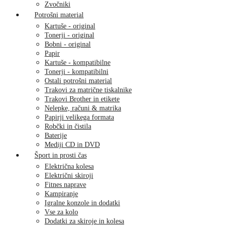
Zvočniki
Potrošni material
Kartuše - original
Tonerji - original
Bobni - original
Papir
Kartuše - kompatibilne
Tonerji - kompatibilni
Ostali potrošni material
Trakovi za matrične tiskalnike
Trakovi Brother in etikete
Nelepke, računi & matrika
Papirji velikega formata
Robčki in čistila
Baterije
Mediji CD in DVD
Šport in prosti čas
Električna kolesa
Električni skiroji
Fitnes naprave
Kampiranje
Igralne konzole in dodatki
Vse za kolo
Dodatki za skiroje in kolesa