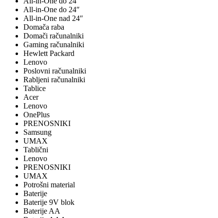
All-in-One do 24"
All-in-One do 24″
All-in-One nad 24″
Domača raba
Domači računalniki
Gaming računalniki
Hewlett Packard
Lenovo
Poslovni računalniki
Rabljeni računalniki
Tablice
Acer
Lenovo
OnePlus
PRENOSNIKI
Samsung
UMAX
Tablični
Lenovo
PRENOSNIKI
UMAX
Potrošni material
Baterije
Baterije 9V blok
Baterije AA