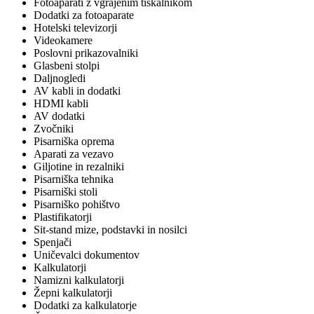
Fotoaparati z vgrajenim tiskalnikom
Dodatki za fotoaparate
Hotelski televizorji
Videokamere
Poslovni prikazovalniki
Glasbeni stolpi
Daljnogledi
AV kabli in dodatki
HDMI kabli
AV dodatki
Zvočniki
Pisarniška oprema
Aparati za vezavo
Giljotine in rezalniki
Pisarniška tehnika
Pisarniški stoli
Pisarniško pohištvo
Plastifikatorji
Sit-stand mize, podstavki in nosilci
Spenjači
Uničevalci dokumentov
Kalkulatorji
Namizni kalkulatorji
Žepni kalkulatorji
Dodatki za kalkulatorje