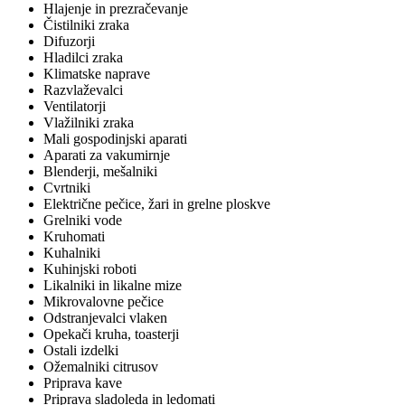
Hlajenje in prezračevanje
Čistilniki zraka
Difuzorji
Hladilci zraka
Klimatske naprave
Razvlaževalci
Ventilatorji
Vlažilniki zraka
Mali gospodinjski aparati
Aparati za vakumirnje
Blenderji, mešalniki
Cvrtniki
Električne pečice, žari in grelne ploskve
Grelniki vode
Kruhomati
Kuhalniki
Kuhinjski roboti
Likalniki in likalne mize
Mikrovalovne pečice
Odstranjevalci vlaken
Opekači kruha, toasterji
Ostali izdelki
Ožemalniki citrusov
Priprava kave
Priprava sladoleda in ledomati