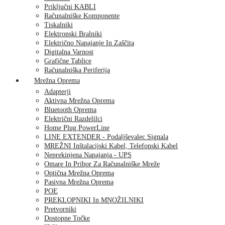
Priključni KABLI
Računalniške Komponente
Tiskalniki
Elektronski Bralniki
Električno Napajanje In Zaščita
Digitalna Varnost
Grafične Tablice
Računalniška Periferija
Mrežna Oprema
Adapterji
Aktivna Mrežna Oprema
Bluetooth Oprema
Električni Razdelilci
Home Plug PowerLine
LINE EXTENDER - Podaljševalec Signala
MREŽNI Inštalacijski Kabel, Telefonski Kabel
Neprekinjena Napajanja - UPS
Omare In Pribor Za Računalniške Mreže
Optična Mrežna Oprema
Pasivna Mrežna Oprema
POE
PREKLOPNIKI In MNOŽILNIKI
Pretvorniki
Dostopne Točke