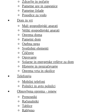
Zdravlje in počutje
Pametne ure in zapesnice
Pametne čelade
Posodice za vodo
Dom in vrt
Mali gospodinjski aparati
Veliki gospodinjski aparati
Oprema doma
Pametni dom
Osebna nega
Svetlobni elementi
Čiščenje
Ogrevanje
Solarne in energetske rešitve za dom
Hlajenje in prezračevanje
Oprema vrta in okolice
Telefonija
Mobilni telefoni
Polnilci in avto polnilci
Obnovljena oprema - renew
Prenosniki
Računalniki
Tablice
Rabljeno