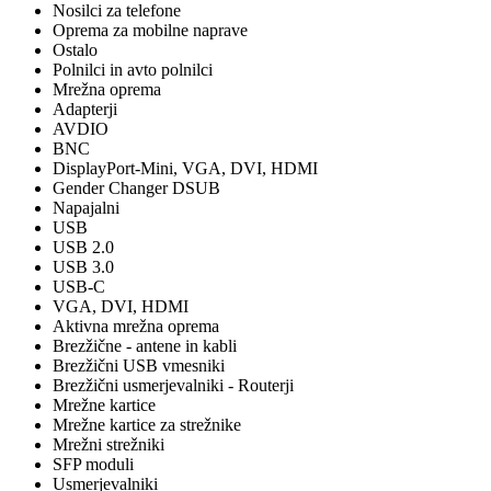
Nosilci za telefone
Oprema za mobilne naprave
Ostalo
Polnilci in avto polnilci
Mrežna oprema
Adapterji
AVDIO
BNC
DisplayPort-Mini, VGA, DVI, HDMI
Gender Changer DSUB
Napajalni
USB
USB 2.0
USB 3.0
USB-C
VGA, DVI, HDMI
Aktivna mrežna oprema
Brezžične - antene in kabli
Brezžični USB vmesniki
Brezžični usmerjevalniki - Routerji
Mrežne kartice
Mrežne kartice za strežnike
Mrežni strežniki
SFP moduli
Usmerjevalniki