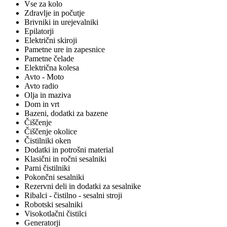
Vse za kolo
Zdravlje in počutje
Brivniki in urejevalniki
Epilatorji
Električni skiroji
Pametne ure in zapesnice
Pametne čelade
Električna kolesa
Avto - Moto
Avto radio
Olja in maziva
Dom in vrt
Bazeni, dodatki za bazene
Čiščenje
Čiščenje okolice
Čistilniki oken
Dodatki in potrošni material
Klasični in ročni sesalniki
Parni čistilniki
Pokončni sesalniki
Rezervni deli in dodatki za sesalnike
Ribalci - čistilno - sesalni stroji
Robotski sesalniki
Visokotlačni čistilci
Generatorji