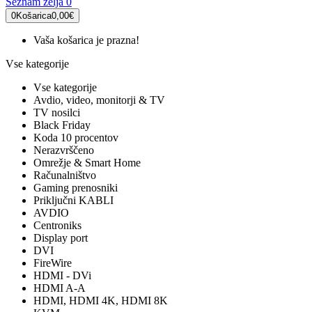
Seznam želja
0
0
Košarica
0,00€
Vaša košarica je prazna!
Vse kategorije
Vse kategorije
Avdio, video, monitorji & TV
TV nosilci
Black Friday
Koda 10 procentov
Nerazvrščeno
Omrežje & Smart Home
Računalništvo
Gaming prenosniki
Priključni KABLI
AVDIO
Centroniks
Display port
DVI
FireWire
HDMI - DVi
HDMI A-A
HDMI, HDMI 4K, HDMI 8K