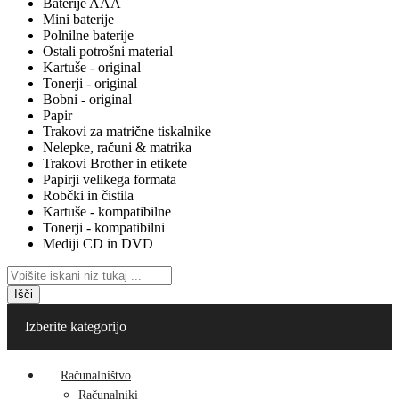
Baterije AAA
Mini baterije
Polnilne baterije
Ostali potrošni material
Kartuše - original
Tonerji - original
Bobni - original
Papir
Trakovi za matrične tiskalnike
Nelepke, računi & matrika
Trakovi Brother in etikete
Papirji velikega formata
Robčki in čistila
Kartuše - kompatibilne
Tonerji - kompatibilni
Mediji CD in DVD
Išči
Izberite kategorijo
Računalništvo
Računalniki