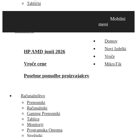
Tablični
Domov
Novi izdelki
Vroče
MikroTik
Tehnox izdelki
Mobilni
Vizualna prenova
Kontakt
O nas
meni
Promocije
Domov
Novi Izdelki
HP AMD junij 2026
Vroče
Vroče cene
MikroTik
Posebne ponudbe proizvajalcev
Računalništvo
Prenosniki
Računalniki
Gaming Prenosniki
Tablice
Monitorji
Programska Oprema
Strežniki