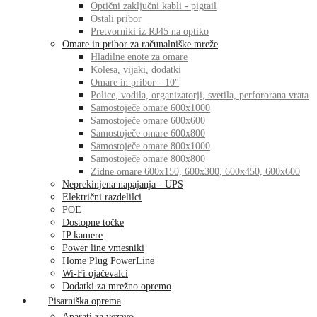
Optični zaključni kabli - pigtail
Ostali pribor
Pretvorniki iz RJ45 na optiko
Omare in pribor za računalniške mreže
Hladilne enote za omare
Kolesa, vijaki, dodatki
Omare in pribor - 10"
Police, vodila, organizatorji, svetila, perfororana vrata
Samostoječe omare 600x1000
Samostoječe omare 600x600
Samostoječe omare 600x800
Samostoječe omare 800x1000
Samostoječe omare 800x800
Zidne omare 600x150, 600x300, 600x450, 600x600
Neprekinjena napajanja - UPS
Električni razdelilci
POE
Dostopne točke
IP kamere
Power line vmesniki
Home Plug PowerLine
Wi-Fi ojačevalci
Dodatki za mrežno opremo
Pisarniška oprema
Aparati za vezavo