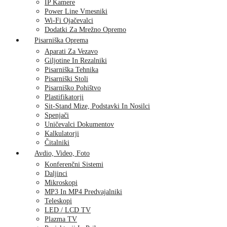
IP Kamere
Power Line Vmesniki
Wi-Fi Ojačevalci
Dodatki Za Mrežno Opremo
Pisarniška Oprema
Aparati Za Vezavo
Giljotine In Rezalniki
Pisarniška Tehnika
Pisarniški Stoli
Pisarniško Pohištvo
Plastifikatorji
Sit-Stand Mize, Podstavki In Nosilci
Spenjači
Uničevalci Dokumentov
Kalkulatorji
Čitalniki
Avdio, Video, Foto
Konferenčni Sistemi
Daljinci
Mikroskopi
MP3 In MP4 Predvajalniki
Teleskopi
LED / LCD TV
Plazma TV