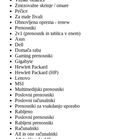
Zmrzovalne skrinje / omare
Pečice
Za male živali
Obnovljena oprema - renew
Prenosniki
2v1 (prenosnik in tablica v enem)
Asus
Dell
Domača raba
Gaming prenosniki
Gigabyte
Hewlett Packard
Hewlett Packard (HP)
Lenovo
MSI
Multimedijski prenosniki
Poslovni prenosniki
Poslovni računalniki
Prenosniki za vsakdanjo uporabo
Rabljeno
Poslovni prenosniki
Rabljeni prenosniki
Računalniki
All in one računalniki