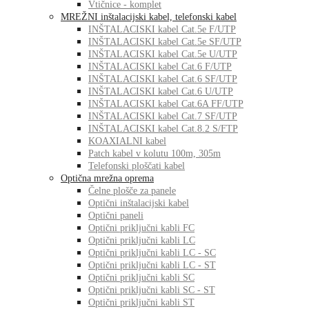
Vtičnice - komplet
MREŽNI inštalacijski kabel, telefonski kabel
INŠTALACISKI kabel Cat.5e F/UTP
INŠTALACISKI kabel Cat.5e SF/UTP
INŠTALACISKI kabel Cat.5e U/UTP
INŠTALACISKI kabel Cat.6 F/UTP
INŠTALACISKI kabel Cat.6 SF/UTP
INŠTALACISKI kabel Cat.6 U/UTP
INŠTALACISKI kabel Cat.6A FF/UTP
INŠTALACISKI kabel Cat.7 SF/UTP
INŠTALACISKI kabel Cat.8.2 S/FTP
KOAXIALNI kabel
Patch kabel v kolutu 100m, 305m
Telefonski ploščati kabel
Optična mrežna oprema
Čelne plošče za panele
Optični inštalacijski kabel
Optični paneli
Optični priključni kabli FC
Optični priključni kabli LC
Optični priključni kabli LC - SC
Optični priključni kabli LC - ST
Optični priključni kabli SC
Optični priključni kabli SC - ST
Optični priključni kabli ST