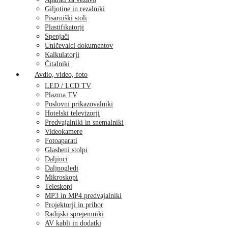
Giljotine in rezalniki
Pisarniški stoli
Plastifikatorji
Spenjači
Uničevalci dokumentov
Kalkulatorji
Čitalniki
Avdio, video, foto
LED / LCD TV
Plazma TV
Poslovni prikazovalniki
Hotelski televizorji
Predvajalniki in snemalniki
Videokamere
Fotoaparati
Glasbeni stolpi
Daljinci
Daljnogledi
Mikroskopi
Teleskopi
MP3 in MP4 predvajalniki
Projektorji in pribor
Radijski sprejemniki
AV kabli in dodatki