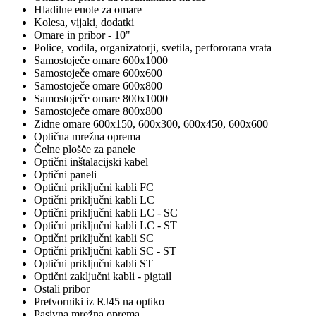
Hladilne enote za omare
Kolesa, vijaki, dodatki
Omare in pribor - 10"
Police, vodila, organizatorji, svetila, perfororana vrata
Samostoječe omare 600x1000
Samostoječe omare 600x600
Samostoječe omare 600x800
Samostoječe omare 800x1000
Samostoječe omare 800x800
Zidne omare 600x150, 600x300, 600x450, 600x600
Optična mrežna oprema
Čelne plošče za panele
Optični inštalacijski kabel
Optični paneli
Optični priključni kabli FC
Optični priključni kabli LC
Optični priključni kabli LC - SC
Optični priključni kabli LC - ST
Optični priključni kabli SC
Optični priključni kabli SC - ST
Optični priključni kabli ST
Optični zaključni kabli - pigtail
Ostali pribor
Pretvorniki iz RJ45 na optiko
Pasivna mrežna oprema