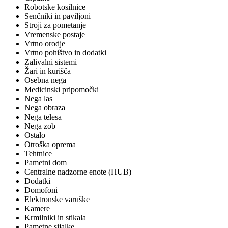
Robotske kosilnice
Senčniki in paviljoni
Stroji za pometanje
Vremenske postaje
Vrtno orodje
Vrtno pohištvo in dodatki
Zalivalni sistemi
Žari in kurišča
Osebna nega
Medicinski pripomočki
Nega las
Nega obraza
Nega telesa
Nega zob
Ostalo
Otroška oprema
Tehtnice
Pametni dom
Centralne nadzorne enote (HUB)
Dodatki
Domofoni
Elektronske varuške
Kamere
Krmilniki in stikala
Pametne sijalke