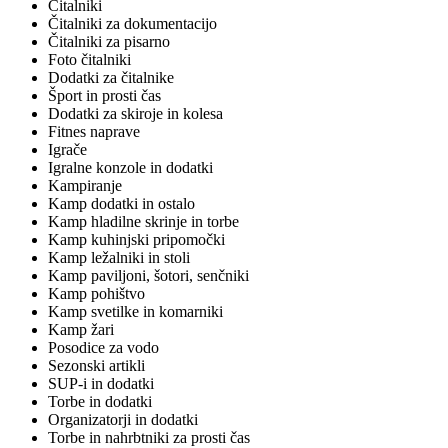
Čitalniki
Čitalniki za dokumentacijo
Čitalniki za pisarno
Foto čitalniki
Dodatki za čitalnike
Šport in prosti čas
Dodatki za skiroje in kolesa
Fitnes naprave
Igrače
Igralne konzole in dodatki
Kampiranje
Kamp dodatki in ostalo
Kamp hladilne skrinje in torbe
Kamp kuhinjski pripomočki
Kamp ležalniki in stoli
Kamp paviljoni, šotori, senčniki
Kamp pohištvo
Kamp svetilke in komarniki
Kamp žari
Posodice za vodo
Sezonski artikli
SUP-i in dodatki
Torbe in dodatki
Organizatorji in dodatki
Torbe in nahrbtniki za prosti čas