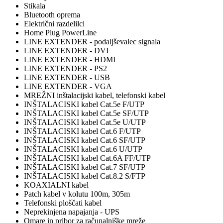
Stikala
Bluetooth oprema
Električni razdelilci
Home Plug PowerLine
LINE EXTENDER - podaljševalec signala
LINE EXTENDER - DVI
LINE EXTENDER - HDMI
LINE EXTENDER - PS2
LINE EXTENDER - USB
LINE EXTENDER - VGA
MREŽNI inštalacijski kabel, telefonski kabel
INŠTALACISKI kabel Cat.5e F/UTP
INŠTALACISKI kabel Cat.5e SF/UTP
INŠTALACISKI kabel Cat.5e U/UTP
INŠTALACISKI kabel Cat.6 F/UTP
INŠTALACISKI kabel Cat.6 SF/UTP
INŠTALACISKI kabel Cat.6 U/UTP
INŠTALACISKI kabel Cat.6A FF/UTP
INŠTALACISKI kabel Cat.7 SF/UTP
INŠTALACISKI kabel Cat.8.2 S/FTP
KOAXIALNI kabel
Patch kabel v kolutu 100m, 305m
Telefonski ploščati kabel
Neprekinjena napajanja - UPS
Omare in pribor za računalniške mreže