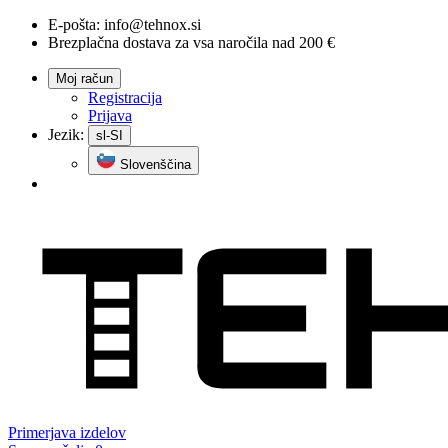
E-pošta:
info@tehnox.si
Brezplačna dostava za vsa naročila nad 200 €
Moj račun
Registracija
Prijava
Jezik:
sl-SI
Slovenščina
Primerjava
izdelov