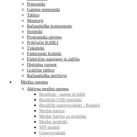
Prenosniki
Gaming prenosniki
Tablice
Monitorji
Računalniške komponente
Strežniki
Programska oprema
Priključni KABLI
Tiskalniki
Elektronski bralniki
Električno napajanje in zaščita
Digitalna varnost
Grafične tablice
Računalniška periferija
Mrežna oprema
Aktivna mrežna oprema
Brezžične - antene in kabli
Brezžični USB vmesniki
Brezžični usmerjevalniki - Routerji
Mrežne kartice
Mrežne kartice za strežnike
Mrežni strežniki
SFP moduli
Usmerjevalniki