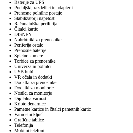
Baterije za UPS
Podaljški, razdelilci in adapterji
Prenosne polnilne postaje
Stabilizatorji napetosti
Računalniška periferija
Čitalci kartic
DISNEY
Nahrbtniki za prenosnike
Periferija ostalo
Prenosne baterije
Spletne kamere
Torbice za prenosnike
Univerzalni polnilci
USB hubi
VR očala in dodatki
Dodatki za prenosnike
Dodatki za monitorje
Nosilci za monitorje
Digitalna varnost
Kripto denarnice
Pametne kartice in čitalci pametnih kartic
Varnostni ključi
Grafične tablice
Telefonija
Mobilni telefoni