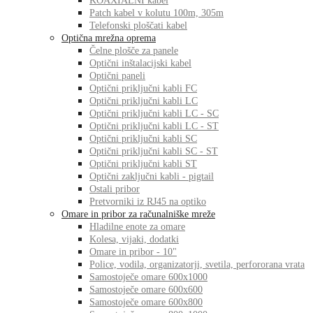
KOAXIALNI kabel
Patch kabel v kolutu 100m, 305m
Telefonski ploščati kabel
Optična mrežna oprema
Čelne plošče za panele
Optični inštalacijski kabel
Optični paneli
Optični priključni kabli FC
Optični priključni kabli LC
Optični priključni kabli LC - SC
Optični priključni kabli LC - ST
Optični priključni kabli SC
Optični priključni kabli SC - ST
Optični priključni kabli ST
Optični zaključni kabli - pigtail
Ostali pribor
Pretvorniki iz RJ45 na optiko
Omare in pribor za računalniške mreže
Hladilne enote za omare
Kolesa, vijaki, dodatki
Omare in pribor - 10"
Police, vodila, organizatorji, svetila, perfororana vrata
Samostoječe omare 600x1000
Samostoječe omare 600x600
Samostoječe omare 600x800