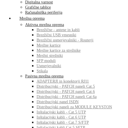
Digitalna varnost
Grafične tablice
Računalniška periferija
Mrežna oprema
Aktivna mrežna oprema
Brezžične - antene in kabli
Brezžični USB vmesniki
Brezžični usmerjevalniki - Routerji
Mrežne kartice
Mrežne kartice za strežnike
Mrežni strežniki
SFP moduli
Usmerjevalniki
Stikala
Pasivna mrežna oprema
ADAPTERJI in konektorji RJ11
Distribucijski - PATCH paneli Cat.5
Distribucijski - PATCH paneli Cat.6
Distribucijski - PATCH paneli Cat.6a
Distribucijski panel ISDN
Distribucijski paneli za MODULE KEYSTON
Inštalacijski kabli - Cat.5 UTP
Inštalacijski kabli - Cat.6 UTP
Inštalacijski kabli - Cat.7 S/FTP
Inštalacijski kabli Cat.5 SFTP