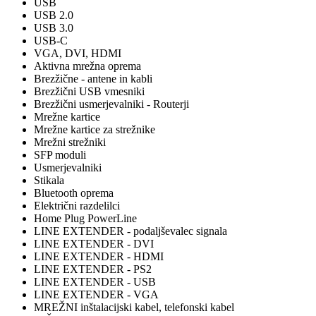
USB
USB 2.0
USB 3.0
USB-C
VGA, DVI, HDMI
Aktivna mrežna oprema
Brezžične - antene in kabli
Brezžični USB vmesniki
Brezžični usmerjevalniki - Routerji
Mrežne kartice
Mrežne kartice za strežnike
Mrežni strežniki
SFP moduli
Usmerjevalniki
Stikala
Bluetooth oprema
Električni razdelilci
Home Plug PowerLine
LINE EXTENDER - podaljševalec signala
LINE EXTENDER - DVI
LINE EXTENDER - HDMI
LINE EXTENDER - PS2
LINE EXTENDER - USB
LINE EXTENDER - VGA
MREŽNI inštalacijski kabel, telefonski kabel