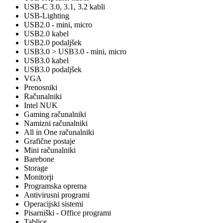
USB-C 3.0, 3.1, 3.2 kabli
USB-Lighting
USB2.0 - mini, micro
USB2.0 kabel
USB2.0 podaljšek
USB3.0 > USB3.0 - mini, micro
USB3.0 kabel
USB3.0 podaljšek
VGA
Prenosniki
Računalniki
Intel NUK
Gaming računalniki
Namizni računalniki
All in One računalniki
Grafične postaje
Mini računalniki
Barebone
Storage
Monitorji
Programska oprema
Antivirusni programi
Operacijski sistemi
Pisarniški - Office programi
Tablice