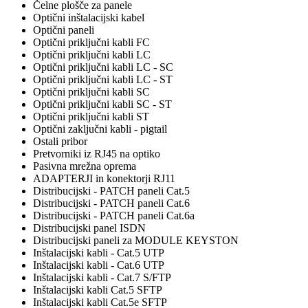
Čelne plošče za panele
Optični inštalacijski kabel
Optični paneli
Optični priključni kabli FC
Optični priključni kabli LC
Optični priključni kabli LC - SC
Optični priključni kabli LC - ST
Optični priključni kabli SC
Optični priključni kabli SC - ST
Optični priključni kabli ST
Optični zaključni kabli - pigtail
Ostali pribor
Pretvorniki iz RJ45 na optiko
Pasivna mrežna oprema
ADAPTERJI in konektorji RJ11
Distribucijski - PATCH paneli Cat.5
Distribucijski - PATCH paneli Cat.6
Distribucijski - PATCH paneli Cat.6a
Distribucijski panel ISDN
Distribucijski paneli za MODULE KEYSTON
Inštalacijski kabli - Cat.5 UTP
Inštalacijski kabli - Cat.6 UTP
Inštalacijski kabli - Cat.7 S/FTP
Inštalacijski kabli Cat.5 SFTP
Inštalacijski kabli Cat.5e SFTP