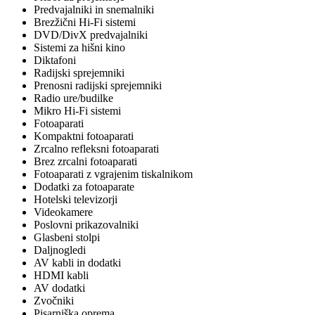
Predvajalniki in snemalniki
Brezžični Hi-Fi sistemi
DVD/DivX predvajalniki
Sistemi za hišni kino
Diktafoni
Radijski sprejemniki
Prenosni radijski sprejemniki
Radio ure/budilke
Mikro Hi-Fi sistemi
Fotoaparati
Kompaktni fotoaparati
Zrcalno refleksni fotoaparati
Brez zrcalni fotoaparati
Fotoaparati z vgrajenim tiskalnikom
Dodatki za fotoaparate
Hotelski televizorji
Videokamere
Poslovni prikazovalniki
Glasbeni stolpi
Daljnogledi
AV kabli in dodatki
HDMI kabli
AV dodatki
Zvočniki
Pisarniška oprema