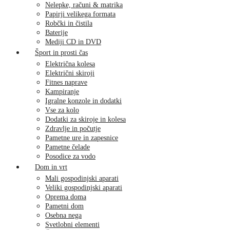
Nelepke, računi & matrika
Papirji velikega formata
Robčki in čistila
Baterije
Mediji CD in DVD
Šport in prosti čas
Električna kolesa
Električni skiroji
Fitnes naprave
Kampiranje
Igralne konzole in dodatki
Vse za kolo
Dodatki za skiroje in kolesa
Zdravlje in počutje
Pametne ure in zapesnice
Pametne čelade
Posodice za vodo
Dom in vrt
Mali gospodinjski aparati
Veliki gospodinjski aparati
Oprema doma
Pametni dom
Osebna nega
Svetlobni elementi