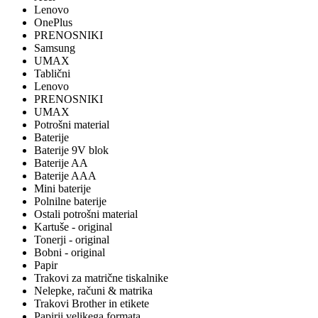
Lenovo
OnePlus
PRENOSNIKI
Samsung
UMAX
Tablični
Lenovo
PRENOSNIKI
UMAX
Potrošni material
Baterije
Baterije 9V blok
Baterije AA
Baterije AAA
Mini baterije
Polnilne baterije
Ostali potrošni material
Kartuše - original
Tonerji - original
Bobni - original
Papir
Trakovi za matrične tiskalnike
Nelepke, računi & matrika
Trakovi Brother in etikete
Papirji velikega formata