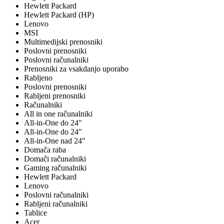
Hewlett Packard
Hewlett Packard (HP)
Lenovo
MSI
Multimedijski prenosniki
Poslovni prenosniki
Poslovni računalniki
Prenosniki za vsakdanjo uporabo
Rabljeno
Poslovni prenosniki
Rabljeni prenosniki
Računalniki
All in one računalniki
All-in-One do 24"
All-in-One do 24″
All-in-One nad 24″
Domača raba
Domači računalniki
Gaming računalniki
Hewlett Packard
Lenovo
Poslovni računalniki
Rabljeni računalniki
Tablice
Acer