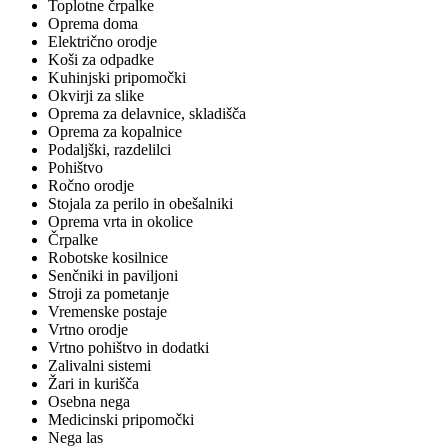
Toplotne črpalke
Oprema doma
Električno orodje
Koši za odpadke
Kuhinjski pripomočki
Okvirji za slike
Oprema za delavnice, skladišča
Oprema za kopalnice
Podaljški, razdelilci
Pohištvo
Ročno orodje
Stojala za perilo in obešalniki
Oprema vrta in okolice
Črpalke
Robotske kosilnice
Senčniki in paviljoni
Stroji za pometanje
Vremenske postaje
Vrtno orodje
Vrtno pohištvo in dodatki
Zalivalni sistemi
Žari in kurišča
Osebna nega
Medicinski pripomočki
Nega las