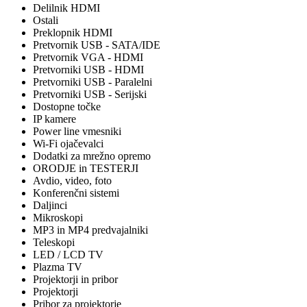
Delilnik HDMI
Ostali
Preklopnik HDMI
Pretvornik USB - SATA/IDE
Pretvornik VGA - HDMI
Pretvorniki USB - HDMI
Pretvorniki USB - Paralelni
Pretvorniki USB - Serijski
Dostopne točke
IP kamere
Power line vmesniki
Wi-Fi ojačevalci
Dodatki za mrežno opremo
ORODJE in TESTERJI
Avdio, video, foto
Konferenčni sistemi
Daljinci
Mikroskopi
MP3 in MP4 predvajalniki
Teleskopi
LED / LCD TV
Plazma TV
Projektorji in pribor
Projektorji
Pribor za projektorje