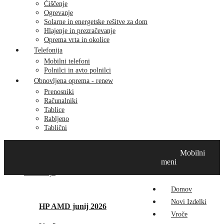
Čiščenje
Ogrevanje
Solarne in energetske rešitve za dom
Hlajenje in prezračevanje
Oprema vrta in okolice
Telefonija
Mobilni telefoni
Polnilci in avto polnilci
Obnovljena oprema - renew
Prenosniki
Računalniki
Tablice
Rabljeno
Tablični
Domov
Novi izdelki
Vroče
MikroTik
Tehnox izdelki
Mobilni
Vizualna prenova
Kontakt
O nas
meni
Promocije
Domov
Novi Izdelki
HP AMD junij 2026
Vroče