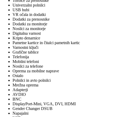
Torbice za prenosnike
Univerzalni polnilci
USB hubi
VR očala in dodatki
Dodatki za prenosnike
Dodatki za monitorje
Nosilci za monitorje
Digitalna varnost
Kripto denarnice
Pametne kartice in čitalci pametnih kartic
Varnostni ključi
Grafične tablice
Telefonija
Mobilni telefoni
Nosilci za telefone
Oprema za mobilne naprave
Ostalo
Polnilci in avto polnilci
Mrežna oprema
Adapterji
AVDIO
BNC
DisplayPort-Mini, VGA, DVI, HDMI
Gender Changer DSUB
Napajalni