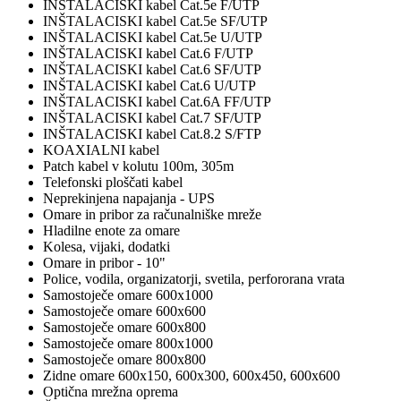
INŠTALACISKI kabel Cat.5e F/UTP
INŠTALACISKI kabel Cat.5e SF/UTP
INŠTALACISKI kabel Cat.5e U/UTP
INŠTALACISKI kabel Cat.6 F/UTP
INŠTALACISKI kabel Cat.6 SF/UTP
INŠTALACISKI kabel Cat.6 U/UTP
INŠTALACISKI kabel Cat.6A FF/UTP
INŠTALACISKI kabel Cat.7 SF/UTP
INŠTALACISKI kabel Cat.8.2 S/FTP
KOAXIALNI kabel
Patch kabel v kolutu 100m, 305m
Telefonski ploščati kabel
Neprekinjena napajanja - UPS
Omare in pribor za računalniške mreže
Hladilne enote za omare
Kolesa, vijaki, dodatki
Omare in pribor - 10"
Police, vodila, organizatorji, svetila, perfororana vrata
Samostoječe omare 600x1000
Samostoječe omare 600x600
Samostoječe omare 600x800
Samostoječe omare 800x1000
Samostoječe omare 800x800
Zidne omare 600x150, 600x300, 600x450, 600x600
Optična mrežna oprema