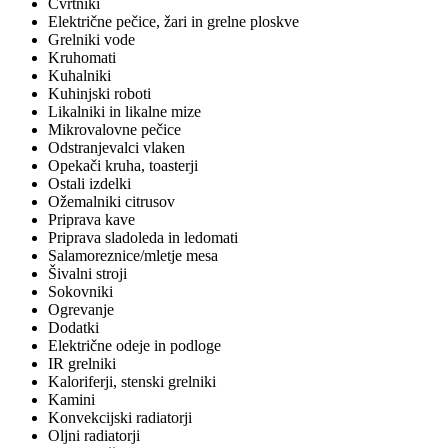
Cvrtniki
Električne pečice, žari in grelne ploskve
Grelniki vode
Kruhomati
Kuhalniki
Kuhinjski roboti
Likalniki in likalne mize
Mikrovalovne pečice
Odstranjevalci vlaken
Opekači kruha, toasterji
Ostali izdelki
Ožemalniki citrusov
Priprava kave
Priprava sladoleda in ledomati
Salamoreznice/mletje mesa
Šivalni stroji
Sokovniki
Ogrevanje
Dodatki
Električne odeje in podloge
IR grelniki
Kaloriferji, stenski grelniki
Kamini
Konvekcijski radiatorji
Oljni radiatorji