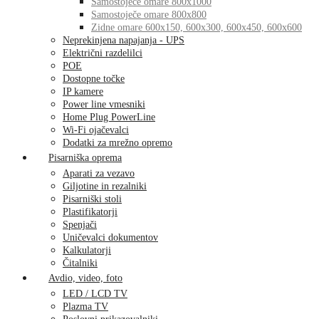
Samostoječe omare 800x1000
Samostoječe omare 800x800
Zidne omare 600x150, 600x300, 600x450, 600x600
Neprekinjena napajanja - UPS
Električni razdelilci
POE
Dostopne točke
IP kamere
Power line vmesniki
Home Plug PowerLine
Wi-Fi ojačevalci
Dodatki za mrežno opremo
Pisarniška oprema
Aparati za vezavo
Giljotine in rezalniki
Pisarniški stoli
Plastifikatorji
Spenjači
Uničevalci dokumentov
Kalkulatorji
Čitalniki
Avdio, video, foto
LED / LCD TV
Plazma TV