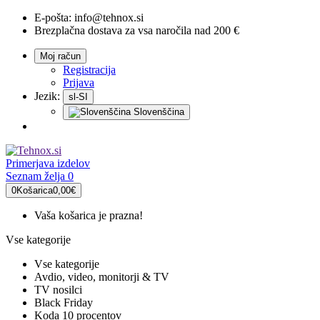
E-pošta:
info@tehnox.si
Brezplačna dostava za vsa naročila nad 200 €
Moj račun
Registracija
Prijava
Jezik:
sl-SI
Slovenščina
Primerjava
izdelov
Seznam želja
0
0
Košarica
0,00€
Vaša košarica je prazna!
Vse kategorije
Vse kategorije
Avdio, video, monitorji & TV
TV nosilci
Black Friday
Koda 10 procentov