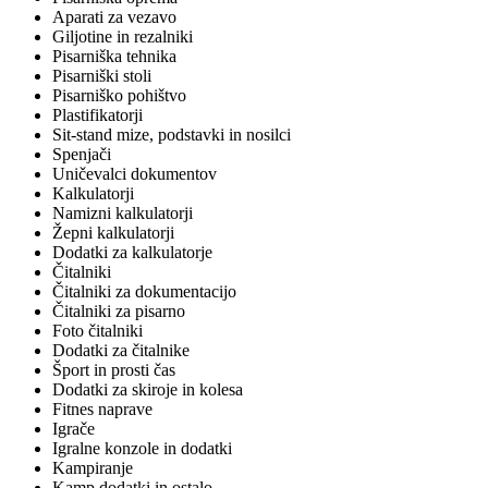
Aparati za vezavo
Giljotine in rezalniki
Pisarniška tehnika
Pisarniški stoli
Pisarniško pohištvo
Plastifikatorji
Sit-stand mize, podstavki in nosilci
Spenjači
Uničevalci dokumentov
Kalkulatorji
Namizni kalkulatorji
Žepni kalkulatorji
Dodatki za kalkulatorje
Čitalniki
Čitalniki za dokumentacijo
Čitalniki za pisarno
Foto čitalniki
Dodatki za čitalnike
Šport in prosti čas
Dodatki za skiroje in kolesa
Fitnes naprave
Igrače
Igralne konzole in dodatki
Kampiranje
Kamp dodatki in ostalo