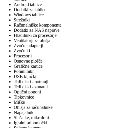
Android tablice
Dodatki za tablice
Windows tablice
Strežniki
Računalniške komponente
Dodatki za NAS naprave
Hladilniki za procesorje
Ventilatorji za ohišja
Zvočni adapterji
Zvočniki
Procesorji
Osnovne plošče
Grafične kartice
Pomnilniki
USB ključki
Trdi diski - notranji
Trdi diski - zunanji
Optični pogoni
Tipkovnice
Miške
Ohišja za računalnike
Napajalniki
Slušalke, mikrofoni
Igralni pripomočki
Spletne kamere