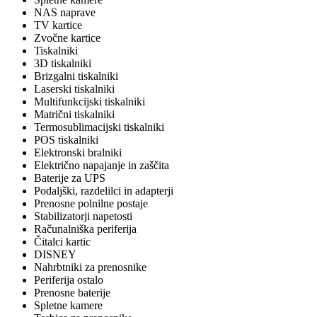
NAS naprave
TV kartice
Zvočne kartice
Tiskalniki
3D tiskalniki
Brizgalni tiskalniki
Laserski tiskalniki
Multifunkcijski tiskalniki
Matrični tiskalniki
Termosublimacijski tiskalniki
POS tiskalniki
Elektronski bralniki
Električno napajanje in zaščita
Baterije za UPS
Podaljški, razdelilci in adapterji
Prenosne polnilne postaje
Stabilizatorji napetosti
Računalniška periferija
Čitalci kartic
DISNEY
Nahrbtniki za prenosnike
Periferija ostalo
Prenosne baterije
Spletne kamere