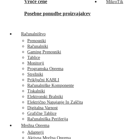
Vroče cene
MikroTik
Posebne ponudbe proizvajalcev
Računalništvo
Prenosniki
Računalniki
Gaming Prenosniki
Tablice
Monitorji
Programska Oprema
Strežniki
Priključni KABLI
Računalniške Komponente
Tiskalniki
Elektronski Bralniki
Električno Napajanje In Zaščita
Digitalna Varnost
Grafične Tablice
Računalniška Periferija
Mrežna Oprema
Adapterji
Aktivna Mrežna Oprema