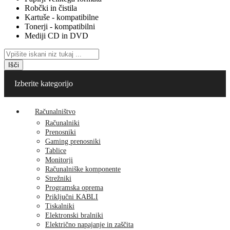
Robčki in čistila
Kartuše - kompatibilne
Tonerji - kompatibilni
Mediji CD in DVD
Išči
Izberite kategorijo
Računalništvo
Računalniki
Prenosniki
Gaming prenosniki
Tablice
Monitorji
Računalniške komponente
Strežniki
Programska oprema
Priključni KABLI
Tiskalniki
Elektronski bralniki
Električno napajanje in zaščita