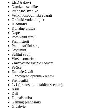
LED trakovi
Namizne svetilke
Prenosne svetilke
Veliki gospodinjski aparati
Grelniki vode - bojler
Hladilniki
Kuhalne plošče
Nape
Pomivalni stroji
Pralni stroji
Pralno sušilni stroji
Štedilniki
Sušilni stroji
Vinske omarice
Zmrzovalne skrinje / omare
Pečice
Za male živali
Obnovljena oprema - renew
Prenosniki
2v1 (prenosnik in tablica v enem)
Asus
Dell
Domača raba
Gaming prenosniki
Gigabyte