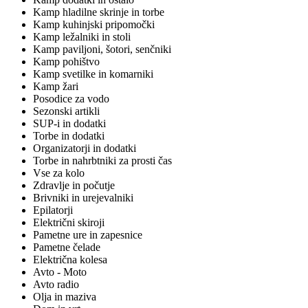
Kamp hladilne skrinje in torbe
Kamp kuhinjski pripomočki
Kamp ležalniki in stoli
Kamp paviljoni, šotori, senčniki
Kamp pohištvo
Kamp svetilke in komarniki
Kamp žari
Posodice za vodo
Sezonski artikli
SUP-i in dodatki
Torbe in dodatki
Organizatorji in dodatki
Torbe in nahrbtniki za prosti čas
Vse za kolo
Zdravlje in počutje
Brivniki in urejevalniki
Epilatorji
Električni skiroji
Pametne ure in zapesnice
Pametne čelade
Električna kolesa
Avto - Moto
Avto radio
Olja in maziva