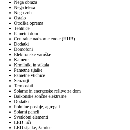
Nega obraza
Nega telesa
Nega zob
Ostalo
Otroška oprema
Tehtnice
Pametni dom
Centralne nadzorne enote (HUB)
Dodatki
Domofoni
Elektronske varuške
Kamere
Krmilniki in stikala
Pametne sijalke
Pametne vtičnice
Senzorji
Termostati
Solarne in energetske rešitve za dom
Balkonske sončne elektrarne
Dodatki
Polnilne postaje, agregati
Solarni paneli
Svetlobni elementi
LED luči
LED sijalke, žarnice