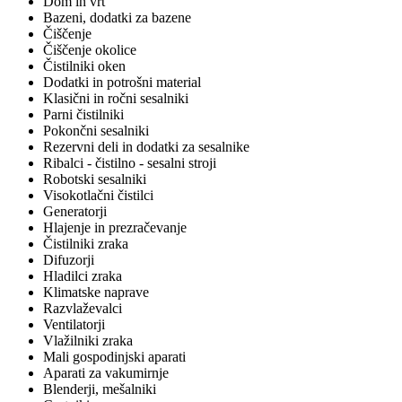
Dom in vrt
Bazeni, dodatki za bazene
Čiščenje
Čiščenje okolice
Čistilniki oken
Dodatki in potrošni material
Klasični in ročni sesalniki
Parni čistilniki
Pokončni sesalniki
Rezervni deli in dodatki za sesalnike
Ribalci - čistilno - sesalni stroji
Robotski sesalniki
Visokotlačni čistilci
Generatorji
Hlajenje in prezračevanje
Čistilniki zraka
Difuzorji
Hladilci zraka
Klimatske naprave
Razvlaževalci
Ventilatorji
Vlažilniki zraka
Mali gospodinjski aparati
Aparati za vakumirnje
Blenderji, mešalniki