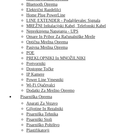
Bluetooth Oprema
Električni Razdelilci
Home Plug PowerLine
LINE EXTENDER - Podaljševalec Signala
MREŽNI Inštalacijski Kabel, Telefonski Kabel
Neprekinjena Napajanja - UPS
Omare In Pribor Za Računalniške Mreže
Optična Mrežna Oprema
Pasivna Mrežna Oprema
POE
PREKLOPNIKI In MNOŽILNIKI
Pretvorniki
Dostopne Točke
IP Kamere
Power Line Vmesniki
Wi-Fi Ojačevalci
Dodatki Za Mrežno Opremo
Pisarniška Oprema
Aparati Za Vezavo
Giljotine In Rezalniki
Pisarniška Tehnika
Pisarniški Stoli
Pisarniško Pohištvo
Plastifikatorji