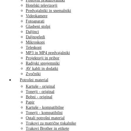
Poslovni prikazovalniki
Hotelski televizorji
Predvajalniki in snemalniki
Videokamere
Fotoaparati
Glasbeni stolpi
Daljinci
Daljnogledi
Mikroskopi
Teleskopi
MP3 in MP4 predvajalniki
Projektorji in pribor
Radijski sprejemniki
AV kabli in dodatki
Zvočniki
Potrošni material
Kartuše - original
Tonerji - original
Bobni - original
Papir
Kartuše - kompatibilne
Tonerji - kompatibilni
Ostali potrošni material
Trakovi za matrične tiskalnike
Trakovi Brother in etikete