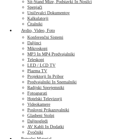
Sit-Stand Mize, Podstavki In Nosilci
Spenjači
Uničevalci Dokumentov
Kalkulatorji
Čitalniki
Avdio, Video, Foto
Konferenčni Sistemi
Daljinci
Mikroskopi
MP3 In MP4 Predvajalniki
Teleskopi
LED / LCD TV
Plazma TV
Projektorji In Pribor
Predvajalniki In Snemalniki
Radijski Sprejemniki
Fotoaparati
Hotelski Televizorji
Videokamere
Poslovni Prikazovalniki
Glasbeni Stolpi
Daljnogledi
AV Kabli In Dodatki
Zvočniki
Potrošni Material