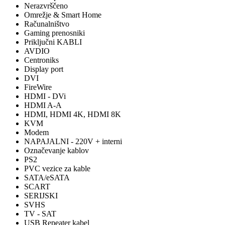
Nerazvrščeno
Omrežje & Smart Home
Računalništvo
Gaming prenosniki
Priključni KABLI
AVDIO
Centroniks
Display port
DVI
FireWire
HDMI - DVi
HDMI A-A
HDMI, HDMI 4K, HDMI 8K
KVM
Modem
NAPAJALNI - 220V + interni
Označevanje kablov
PS2
PVC vezice za kable
SATA/eSATA
SCART
SERIJSKI
SVHS
TV - SAT
USB Repeater kabel