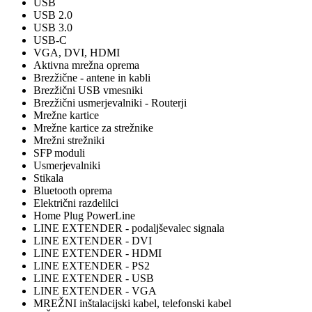
USB
USB 2.0
USB 3.0
USB-C
VGA, DVI, HDMI
Aktivna mrežna oprema
Brezžične - antene in kabli
Brezžični USB vmesniki
Brezžični usmerjevalniki - Routerji
Mrežne kartice
Mrežne kartice za strežnike
Mrežni strežniki
SFP moduli
Usmerjevalniki
Stikala
Bluetooth oprema
Električni razdelilci
Home Plug PowerLine
LINE EXTENDER - podaljševalec signala
LINE EXTENDER - DVI
LINE EXTENDER - HDMI
LINE EXTENDER - PS2
LINE EXTENDER - USB
LINE EXTENDER - VGA
MREŽNI inštalacijski kabel, telefonski kabel