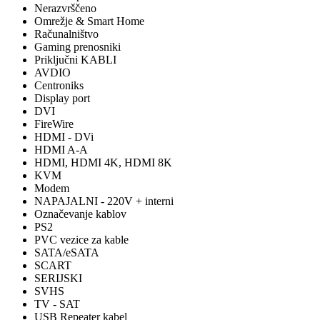
Nerazvrščeno
Omrežje & Smart Home
Računalništvo
Gaming prenosniki
Priključni KABLI
AVDIO
Centroniks
Display port
DVI
FireWire
HDMI - DVi
HDMI A-A
HDMI, HDMI 4K, HDMI 8K
KVM
Modem
NAPAJALNI - 220V + interni
Označevanje kablov
PS2
PVC vezice za kable
SATA/eSATA
SCART
SERIJSKI
SVHS
TV - SAT
USB Repeater kabel