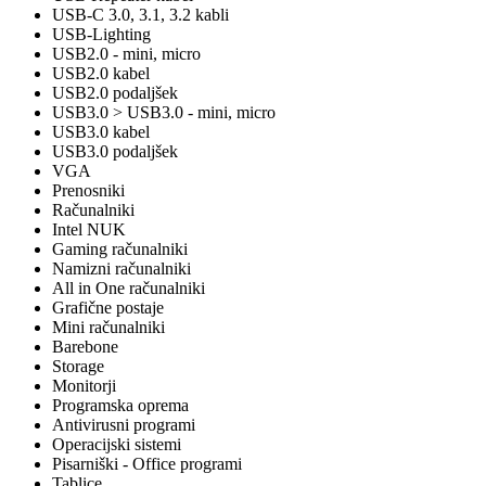
USB-C 3.0, 3.1, 3.2 kabli
USB-Lighting
USB2.0 - mini, micro
USB2.0 kabel
USB2.0 podaljšek
USB3.0 > USB3.0 - mini, micro
USB3.0 kabel
USB3.0 podaljšek
VGA
Prenosniki
Računalniki
Intel NUK
Gaming računalniki
Namizni računalniki
All in One računalniki
Grafične postaje
Mini računalniki
Barebone
Storage
Monitorji
Programska oprema
Antivirusni programi
Operacijski sistemi
Pisarniški - Office programi
Tablice