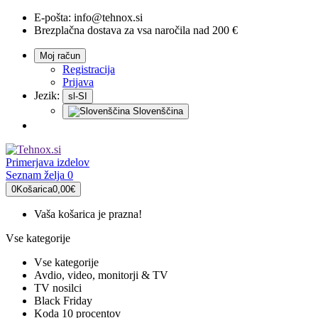
E-pošta:
info@tehnox.si
Brezplačna dostava za vsa naročila nad 200 €
Moj račun
Registracija
Prijava
Jezik:
sl-SI
Slovenščina
Primerjava
izdelov
Seznam želja
0
0
Košarica
0,00€
Vaša košarica je prazna!
Vse kategorije
Vse kategorije
Avdio, video, monitorji & TV
TV nosilci
Black Friday
Koda 10 procentov