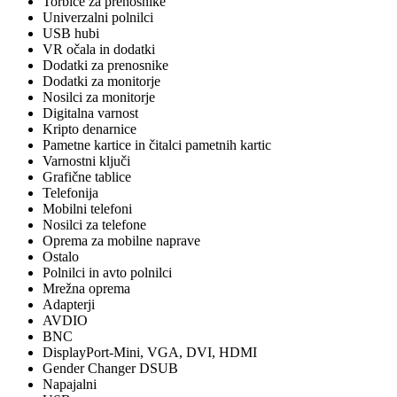
Torbice za prenosnike
Univerzalni polnilci
USB hubi
VR očala in dodatki
Dodatki za prenosnike
Dodatki za monitorje
Nosilci za monitorje
Digitalna varnost
Kripto denarnice
Pametne kartice in čitalci pametnih kartic
Varnostni ključi
Grafične tablice
Telefonija
Mobilni telefoni
Nosilci za telefone
Oprema za mobilne naprave
Ostalo
Polnilci in avto polnilci
Mrežna oprema
Adapterji
AVDIO
BNC
DisplayPort-Mini, VGA, DVI, HDMI
Gender Changer DSUB
Napajalni