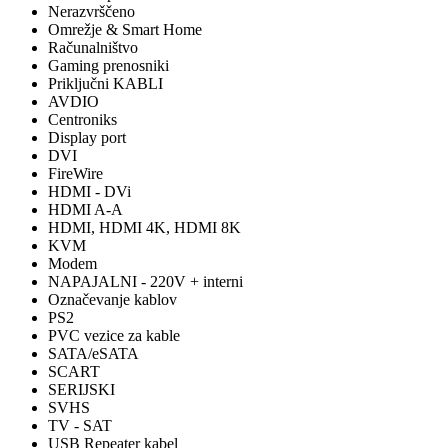
Nerazvrščeno
Omrežje & Smart Home
Računalništvo
Gaming prenosniki
Priključni KABLI
AVDIO
Centroniks
Display port
DVI
FireWire
HDMI - DVi
HDMI A-A
HDMI, HDMI 4K, HDMI 8K
KVM
Modem
NAPAJALNI - 220V + interni
Označevanje kablov
PS2
PVC vezice za kable
SATA/eSATA
SCART
SERIJSKI
SVHS
TV - SAT
USB Repeater kabel