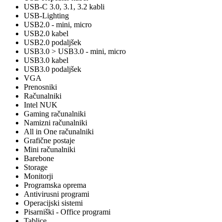
USB-C 3.0, 3.1, 3.2 kabli
USB-Lighting
USB2.0 - mini, micro
USB2.0 kabel
USB2.0 podaljšek
USB3.0 > USB3.0 - mini, micro
USB3.0 kabel
USB3.0 podaljšek
VGA
Prenosniki
Računalniki
Intel NUK
Gaming računalniki
Namizni računalniki
All in One računalniki
Grafične postaje
Mini računalniki
Barebone
Storage
Monitorji
Programska oprema
Antivirusni programi
Operacijski sistemi
Pisarniški - Office programi
Tablice