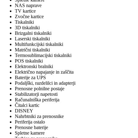
NAS naprave
TV kartice
Zvočne kartice
Tiskalniki
3D tiskalniki
Brizgalni tiskalniki
Laserski tiskalniki
Multifunkcijski tiskalniki
Matrični tiskalniki
Termosublimacijski tiskalniki
POS tiskalniki
Elektronski bralniki
Električno napajanje in zaščita
Baterije za UPS
Podaljški, razdelilci in adapterji
Prenosne polnilne postaje
Stabilizatorji napetosti
Računalniška periferija
Čitalci kartic
DISNEY
Nahrbtniki za prenosnike
Periferija ostalo
Prenosne baterije
Spletne kamere