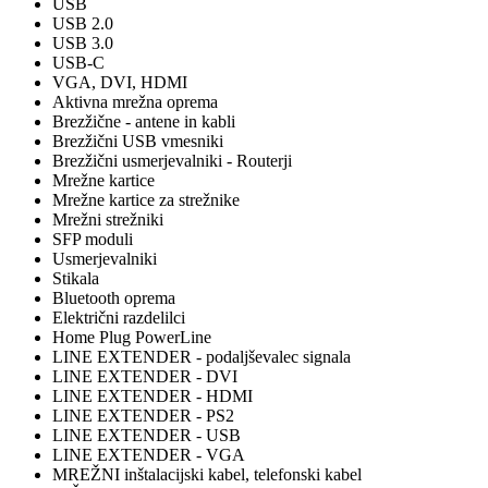
USB
USB 2.0
USB 3.0
USB-C
VGA, DVI, HDMI
Aktivna mrežna oprema
Brezžične - antene in kabli
Brezžični USB vmesniki
Brezžični usmerjevalniki - Routerji
Mrežne kartice
Mrežne kartice za strežnike
Mrežni strežniki
SFP moduli
Usmerjevalniki
Stikala
Bluetooth oprema
Električni razdelilci
Home Plug PowerLine
LINE EXTENDER - podaljševalec signala
LINE EXTENDER - DVI
LINE EXTENDER - HDMI
LINE EXTENDER - PS2
LINE EXTENDER - USB
LINE EXTENDER - VGA
MREŽNI inštalacijski kabel, telefonski kabel