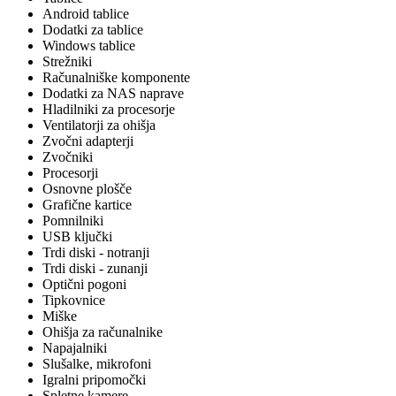
Android tablice
Dodatki za tablice
Windows tablice
Strežniki
Računalniške komponente
Dodatki za NAS naprave
Hladilniki za procesorje
Ventilatorji za ohišja
Zvočni adapterji
Zvočniki
Procesorji
Osnovne plošče
Grafične kartice
Pomnilniki
USB ključki
Trdi diski - notranji
Trdi diski - zunanji
Optični pogoni
Tipkovnice
Miške
Ohišja za računalnike
Napajalniki
Slušalke, mikrofoni
Igralni pripomočki
Spletne kamere