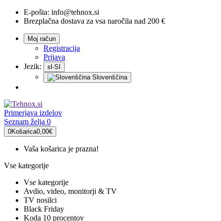
E-pošta:
info@tehnox.si
Brezplačna dostava za vsa naročila nad 200 €
Moj račun
Registracija
Prijava
Jezik:
sl-SI
Slovenščina
Primerjava
izdelov
Seznam želja
0
0
Košarica
0,00€
Vaša košarica je prazna!
Vse kategorije
Vse kategorije
Avdio, video, monitorji & TV
TV nosilci
Black Friday
Koda 10 procentov