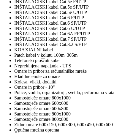
INŠTALACISKI kabel Cat.5e F/UTP
INŠTALACISKI kabel Cat.5e SF/UTP
INŠTALACISKI kabel Cat.5e U/UTP
INŠTALACISKI kabel Cat.6 F/UTP
INŠTALACISKI kabel Cat.6 SF/UTP
INŠTALACISKI kabel Cat.6 U/UTP
INŠTALACISKI kabel Cat.6A FF/UTP
INŠTALACISKI kabel Cat.7 SF/UTP
INŠTALACISKI kabel Cat.8.2 S/FTP
KOAXIALNI kabel
Patch kabel v kolutu 100m, 305m
Telefonski ploščati kabel
Neprekinjena napajanja - UPS
Omare in pribor za računalniške mreže
Hladilne enote za omare
Kolesa, vijaki, dodatki
Omare in pribor - 10"
Police, vodila, organizatorji, svetila, perfororana vrata
Samostoječe omare 600x1000
Samostoječe omare 600x600
Samostoječe omare 600x800
Samostoječe omare 800x1000
Samostoječe omare 800x800
Zidne omare 600x150, 600x300, 600x450, 600x600
Optična mrežna oprema