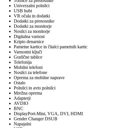
Torbice za prenosnike
Univerzalni polnilci
USB hubi
VR očala in dodatki
Dodatki za prenosnike
Dodatki za monitorje
Nosilci za monitorje
Digitalna varnost
Kripto denarnice
Pametne kartice in čitalci pametnih kartic
Varnostni ključi
Grafične tablice
Telefonija
Mobilni telefoni
Nosilci za telefone
Oprema za mobilne naprave
Ostalo
Polnilci in avto polnilci
Mrežna oprema
Adapterji
AVDIO
BNC
DisplayPort-Mini, VGA, DVI, HDMI
Gender Changer DSUB
Napajalni