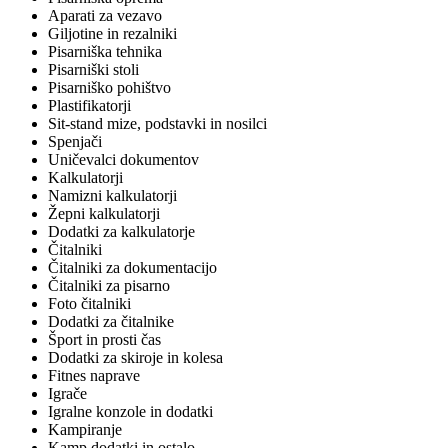
Aparati za vezavo
Giljotine in rezalniki
Pisarniška tehnika
Pisarniški stoli
Pisarniško pohištvo
Plastifikatorji
Sit-stand mize, podstavki in nosilci
Spenjači
Uničevalci dokumentov
Kalkulatorji
Namizni kalkulatorji
Žepni kalkulatorji
Dodatki za kalkulatorje
Čitalniki
Čitalniki za dokumentacijo
Čitalniki za pisarno
Foto čitalniki
Dodatki za čitalnike
Šport in prosti čas
Dodatki za skiroje in kolesa
Fitnes naprave
Igrače
Igralne konzole in dodatki
Kampiranje
Kamp dodatki in ostalo