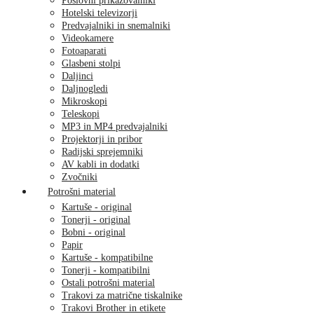
Poslovni prikazovalniki
Hotelski televizorji
Predvajalniki in snemalniki
Videokamere
Fotoaparati
Glasbeni stolpi
Daljinci
Daljnogledi
Mikroskopi
Teleskopi
MP3 in MP4 predvajalniki
Projektorji in pribor
Radijski sprejemniki
AV kabli in dodatki
Zvočniki
Potrošni material
Kartuše - original
Tonerji - original
Bobni - original
Papir
Kartuše - kompatibilne
Tonerji - kompatibilni
Ostali potrošni material
Trakovi za matrične tiskalnike
Trakovi Brother in etikete