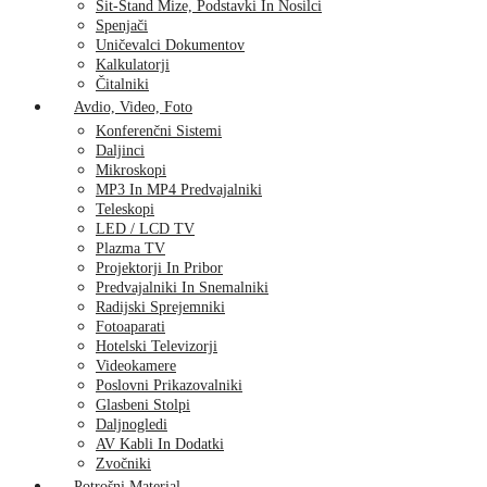
Sit-Stand Mize, Podstavki In Nosilci
Spenjači
Uničevalci Dokumentov
Kalkulatorji
Čitalniki
Avdio, Video, Foto
Konferenčni Sistemi
Daljinci
Mikroskopi
MP3 In MP4 Predvajalniki
Teleskopi
LED / LCD TV
Plazma TV
Projektorji In Pribor
Predvajalniki In Snemalniki
Radijski Sprejemniki
Fotoaparati
Hotelski Televizorji
Videokamere
Poslovni Prikazovalniki
Glasbeni Stolpi
Daljnogledi
AV Kabli In Dodatki
Zvočniki
Potrošni Material