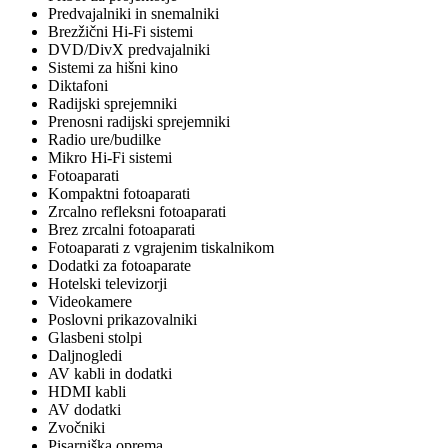
Predvajalniki in snemalniki
Brezžični Hi-Fi sistemi
DVD/DivX predvajalniki
Sistemi za hišni kino
Diktafoni
Radijski sprejemniki
Prenosni radijski sprejemniki
Radio ure/budilke
Mikro Hi-Fi sistemi
Fotoaparati
Kompaktni fotoaparati
Zrcalno refleksni fotoaparati
Brez zrcalni fotoaparati
Fotoaparati z vgrajenim tiskalnikom
Dodatki za fotoaparate
Hotelski televizorji
Videokamere
Poslovni prikazovalniki
Glasbeni stolpi
Daljnogledi
AV kabli in dodatki
HDMI kabli
AV dodatki
Zvočniki
Pisarniška oprema