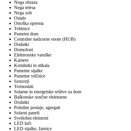
Nega obraza
Nega telesa
Nega zob
Ostalo
Otroška oprema
Tehtnice
Pametni dom
Centralne nadzorne enote (HUB)
Dodatki
Domofoni
Elektronske varuške
Kamere
Krmilniki in stikala
Pametne sijalke
Pametne vtičnice
Senzorji
Termostati
Solarne in energetske rešitve za dom
Balkonske sončne elektrarne
Dodatki
Polnilne postaje, agregati
Solarni paneli
Svetlobni elementi
LED luči
LED sijalke, žarnice