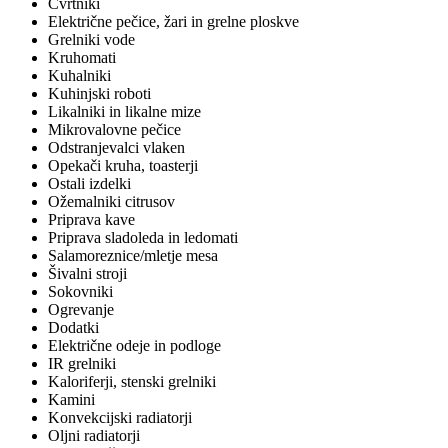
Cvrtniki
Električne pečice, žari in grelne ploskve
Grelniki vode
Kruhomati
Kuhalniki
Kuhinjski roboti
Likalniki in likalne mize
Mikrovalovne pečice
Odstranjevalci vlaken
Opekači kruha, toasterji
Ostali izdelki
Ožemalniki citrusov
Priprava kave
Priprava sladoleda in ledomati
Salamoreznice/mletje mesa
Šivalni stroji
Sokovniki
Ogrevanje
Dodatki
Električne odeje in podloge
IR grelniki
Kaloriferji, stenski grelniki
Kamini
Konvekcijski radiatorji
Oljni radiatorji