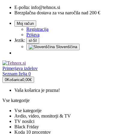
E-pošta:
info@tehnox.si
Brezplačna dostava za vsa naročila nad 200 €
Moj račun
Registracija
Prijava
Jezik:
sl-SI
Slovenščina
Primerjava
izdelov
Seznam želja
0
0
Košarica
0,00€
Vaša košarica je prazna!
Vse kategorije
Vse kategorije
Avdio, video, monitorji & TV
TV nosilci
Black Friday
Koda 10 procentov