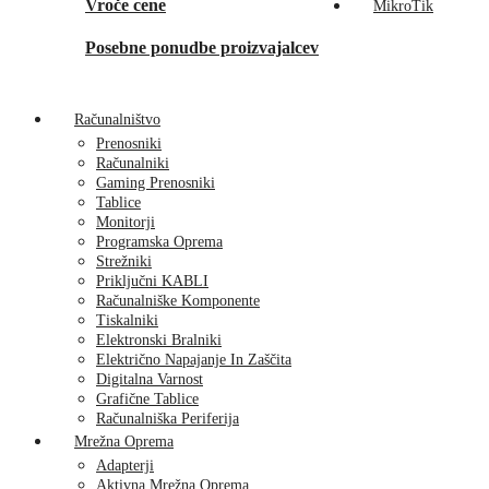
Vroče cene
MikroTik
Posebne ponudbe proizvajalcev
Računalništvo
Prenosniki
Računalniki
Gaming Prenosniki
Tablice
Monitorji
Programska Oprema
Strežniki
Priključni KABLI
Računalniške Komponente
Tiskalniki
Elektronski Bralniki
Električno Napajanje In Zaščita
Digitalna Varnost
Grafične Tablice
Računalniška Periferija
Mrežna Oprema
Adapterji
Aktivna Mrežna Oprema