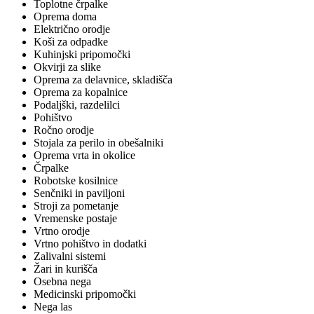
Toplotne črpalke
Oprema doma
Električno orodje
Koši za odpadke
Kuhinjski pripomočki
Okvirji za slike
Oprema za delavnice, skladišča
Oprema za kopalnice
Podaljški, razdelilci
Pohištvo
Ročno orodje
Stojala za perilo in obešalniki
Oprema vrta in okolice
Črpalke
Robotske kosilnice
Senčniki in paviljoni
Stroji za pometanje
Vremenske postaje
Vrtno orodje
Vrtno pohištvo in dodatki
Zalivalni sistemi
Žari in kurišča
Osebna nega
Medicinski pripomočki
Nega las