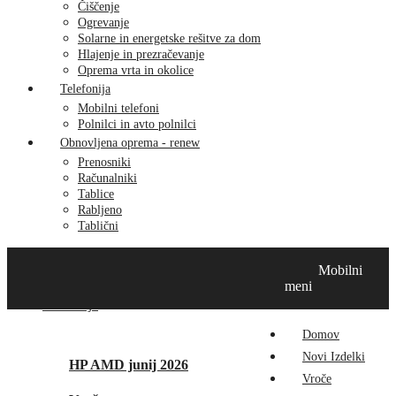
Čiščenje
Ogrevanje
Solarne in energetske rešitve za dom
Hlajenje in prezračevanje
Oprema vrta in okolice
Telefonija
Mobilni telefoni
Polnilci in avto polnilci
Obnovljena oprema - renew
Prenosniki
Računalniki
Tablice
Rabljeno
Tablični
Domov
Novi izdelki
Vroče
MikroTik
Tehnox izdelki
Mobilni
Vizualna prenova
Kontakt
O nas
meni
Promocije
Domov
Novi Izdelki
HP AMD junij 2026
Vroče