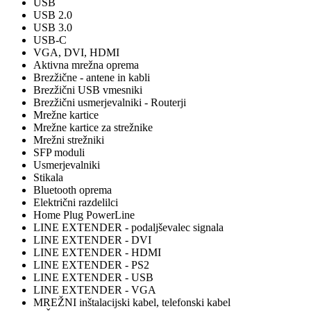
USB
USB 2.0
USB 3.0
USB-C
VGA, DVI, HDMI
Aktivna mrežna oprema
Brezžične - antene in kabli
Brezžični USB vmesniki
Brezžični usmerjevalniki - Routerji
Mrežne kartice
Mrežne kartice za strežnike
Mrežni strežniki
SFP moduli
Usmerjevalniki
Stikala
Bluetooth oprema
Električni razdelilci
Home Plug PowerLine
LINE EXTENDER - podaljševalec signala
LINE EXTENDER - DVI
LINE EXTENDER - HDMI
LINE EXTENDER - PS2
LINE EXTENDER - USB
LINE EXTENDER - VGA
MREŽNI inštalacijski kabel, telefonski kabel