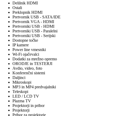
Delilnik HDMI
Ostali
Preklopnik HDMI
Pretvornik USB - SATA/IDE
Pretvornik VGA - HDMI
Pretvorniki USB - HDMI
Pretvorniki USB - Paralelni
Pretvorniki USB - Serijski
Dostopne točke
IP kamere
Power line vmesniki
Wi-Fi ojačevalci
Dodatki za mrežno opremo
ORODJE in TESTERJI
Avdio, video, foto
Konferenčni sistemi
Daljinci
Mikroskopi
MP3 in MP4 predvajalniki
Teleskopi
LED / LCD TV
Plazma TV
Projektorji in pribor
Projektorji
Pribor za projektorje