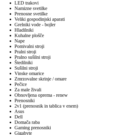
LED trakovi
Namizne svetilke
Prenosne svetilke
Veliki gospodinjski aparati
Grelniki vode - bojler
Hladilniki
Kuhalne plošče
Nape
Pomivalni stroji
Pralni stroji
Pralno sušilni stroji
Štedilniki
Sušilni stroji
Vinske omarice
Zmrzovalne skrinje / omare
Pečice
Za male živali
Obnovljena oprema - renew
Prenosniki
2v1 (prenosnik in tablica v enem)
Asus
Dell
Domača raba
Gaming prenosniki
Gigabyte