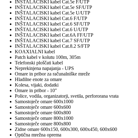
INŠTALACISKI kabel Cat.5e F/UTP
INŠTALACISKI kabel Cat.5e SF/UTP
INŠTALACISKI kabel Cat.5e U/UTP
INŠTALACISKI kabel Cat.6 F/UTP
INŠTALACISKI kabel Cat.6 SF/UTP
INŠTALACISKI kabel Cat.6 U/UTP
INŠTALACISKI kabel Cat.6A FF/UTP
INŠTALACISKI kabel Cat.7 SF/UTP
INŠTALACISKI kabel Cat.8.2 S/FTP
KOAXIALNI kabel
Patch kabel v kolutu 100m, 305m
Telefonski ploščati kabel
Neprekinjena napajanja - UPS
Omare in pribor za računalniške mreže
Hladilne enote za omare
Kolesa, vijaki, dodatki
Omare in pribor - 10"
Police, vodila, organizatorji, svetila, perfororana vrata
Samostoječe omare 600x1000
Samostoječe omare 600x600
Samostoječe omare 600x800
Samostoječe omare 800x1000
Samostoječe omare 800x800
Zidne omare 600x150, 600x300, 600x450, 600x600
Optična mrežna oprema