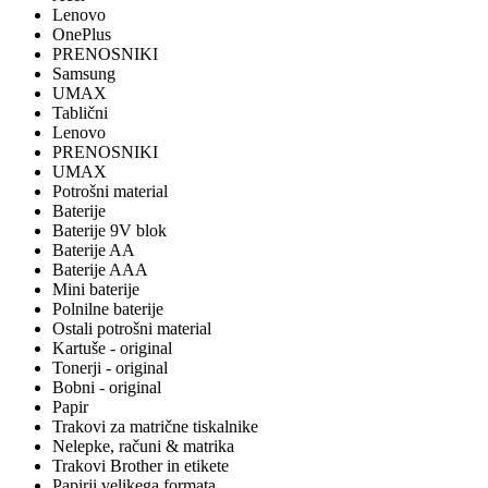
Lenovo
OnePlus
PRENOSNIKI
Samsung
UMAX
Tablični
Lenovo
PRENOSNIKI
UMAX
Potrošni material
Baterije
Baterije 9V blok
Baterije AA
Baterije AAA
Mini baterije
Polnilne baterije
Ostali potrošni material
Kartuše - original
Tonerji - original
Bobni - original
Papir
Trakovi za matrične tiskalnike
Nelepke, računi & matrika
Trakovi Brother in etikete
Papirji velikega formata