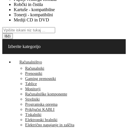
Robčki in čistila
Kartuše - kompatibilne
Tonerji - kompatibilni
Mediji CD in DVD
Išči
Izberite kategorijo
Računalništvo
Računalniki
Prenosniki
Gaming prenosniki
Tablice
Monitorji
Računalniške komponente
Strežniki
Programska oprema
Priključni KABLI
Tiskalniki
Elektronski bralniki
Električno napajanje in zaščita