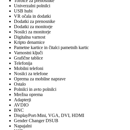
Torbice za prenosnike
Univerzalni polnilci
USB hubi
VR očala in dodatki
Dodatki za prenosnike
Dodatki za monitorje
Nosilci za monitorje
Digitalna varnost
Kripto denarnice
Pametne kartice in čitalci pametnih kartic
Varnostni ključi
Grafične tablice
Telefonija
Mobilni telefoni
Nosilci za telefone
Oprema za mobilne naprave
Ostalo
Polnilci in avto polnilci
Mrežna oprema
Adapterji
AVDIO
BNC
DisplayPort-Mini, VGA, DVI, HDMI
Gender Changer DSUB
Napajalni