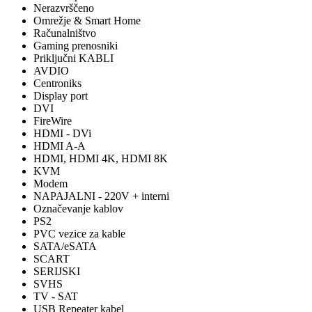
Nerazvrščeno
Omrežje & Smart Home
Računalništvo
Gaming prenosniki
Priključni KABLI
AVDIO
Centroniks
Display port
DVI
FireWire
HDMI - DVi
HDMI A-A
HDMI, HDMI 4K, HDMI 8K
KVM
Modem
NAPAJALNI - 220V + interni
Označevanje kablov
PS2
PVC vezice za kable
SATA/eSATA
SCART
SERIJSKI
SVHS
TV - SAT
USB Repeater kabel