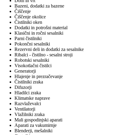
Dom in vrt
Bazeni, dodatki za bazene
Čiščenje
Čiščenje okolice
Čistilniki oken
Dodatki in potrošni material
Klasični in ročni sesalniki
Parni čistilniki
Pokončni sesalniki
Rezervni deli in dodatki za sesalnike
Ribalci - čistilno - sesalni stroji
Robotski sesalniki
Visokotlačni čistilci
Generatorji
Hlajenje in prezračevanje
Čistilniki zraka
Difuzorji
Hladilci zraka
Klimatske naprave
Razvlaževalci
Ventilatorji
Vlažilniki zraka
Mali gospodinjski aparati
Aparati za vakumirnje
Blenderji, mešalniki