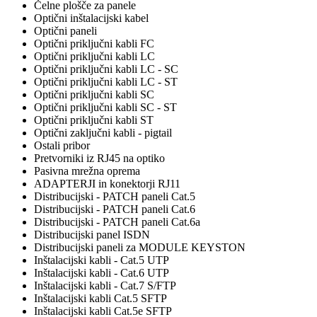
Čelne plošče za panele
Optični inštalacijski kabel
Optični paneli
Optični priključni kabli FC
Optični priključni kabli LC
Optični priključni kabli LC - SC
Optični priključni kabli LC - ST
Optični priključni kabli SC
Optični priključni kabli SC - ST
Optični priključni kabli ST
Optični zaključni kabli - pigtail
Ostali pribor
Pretvorniki iz RJ45 na optiko
Pasivna mrežna oprema
ADAPTERJI in konektorji RJ11
Distribucijski - PATCH paneli Cat.5
Distribucijski - PATCH paneli Cat.6
Distribucijski - PATCH paneli Cat.6a
Distribucijski panel ISDN
Distribucijski paneli za MODULE KEYSTON
Inštalacijski kabli - Cat.5 UTP
Inštalacijski kabli - Cat.6 UTP
Inštalacijski kabli - Cat.7 S/FTP
Inštalacijski kabli Cat.5 SFTP
Inštalacijski kabli Cat.5e SFTP