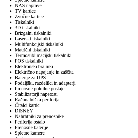
NAS naprave
TV kartice
Zvočne kartice
Tiskalniki
3D tiskalniki
Brizgalni tiskalniki
Laserski tiskalniki
Multifunkcijski tiskalniki
Matrični tiskalniki
Termosublimacijski tiskalniki
POS tiskalniki
Elektronski bralniki
Električno napajanje in zaščita
Baterije za UPS
Podaljški, razdelilci in adapterji
Prenosne polnilne postaje
Stabilizatorji napetosti
Računalniška periferija
Čitalci kartic
DISNEY
Nahrbtniki za prenosnike
Periferija ostalo
Prenosne baterije
Spletne kamere