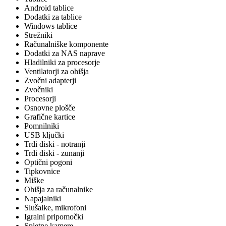
Android tablice
Dodatki za tablice
Windows tablice
Strežniki
Računalniške komponente
Dodatki za NAS naprave
Hladilniki za procesorje
Ventilatorji za ohišja
Zvočni adapterji
Zvočniki
Procesorji
Osnovne plošče
Grafične kartice
Pomnilniki
USB ključki
Trdi diski - notranji
Trdi diski - zunanji
Optični pogoni
Tipkovnice
Miške
Ohišja za računalnike
Napajalniki
Slušalke, mikrofoni
Igralni pripomočki
Spletne kamere