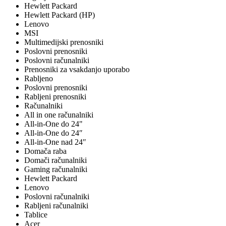
Hewlett Packard
Hewlett Packard (HP)
Lenovo
MSI
Multimedijski prenosniki
Poslovni prenosniki
Poslovni računalniki
Prenosniki za vsakdanjo uporabo
Rabljeno
Poslovni prenosniki
Rabljeni prenosniki
Računalniki
All in one računalniki
All-in-One do 24"
All-in-One do 24″
All-in-One nad 24″
Domača raba
Domači računalniki
Gaming računalniki
Hewlett Packard
Lenovo
Poslovni računalniki
Rabljeni računalniki
Tablice
Acer