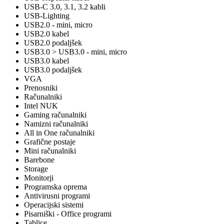
USB-C 3.0, 3.1, 3.2 kabli
USB-Lighting
USB2.0 - mini, micro
USB2.0 kabel
USB2.0 podaljšek
USB3.0 > USB3.0 - mini, micro
USB3.0 kabel
USB3.0 podaljšek
VGA
Prenosniki
Računalniki
Intel NUK
Gaming računalniki
Namizni računalniki
All in One računalniki
Grafične postaje
Mini računalniki
Barebone
Storage
Monitorji
Programska oprema
Antivirusni programi
Operacijski sistemi
Pisarniški - Office programi
Tablice