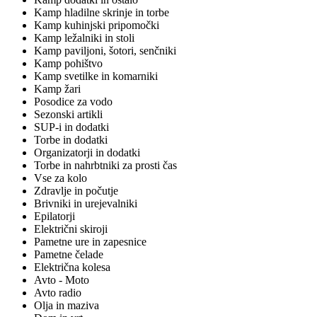
Kamp hladilne skrinje in torbe
Kamp kuhinjski pripomočki
Kamp ležalniki in stoli
Kamp paviljoni, šotori, senčniki
Kamp pohištvo
Kamp svetilke in komarniki
Kamp žari
Posodice za vodo
Sezonski artikli
SUP-i in dodatki
Torbe in dodatki
Organizatorji in dodatki
Torbe in nahrbtniki za prosti čas
Vse za kolo
Zdravlje in počutje
Brivniki in urejevalniki
Epilatorji
Električni skiroji
Pametne ure in zapesnice
Pametne čelade
Električna kolesa
Avto - Moto
Avto radio
Olja in maziva