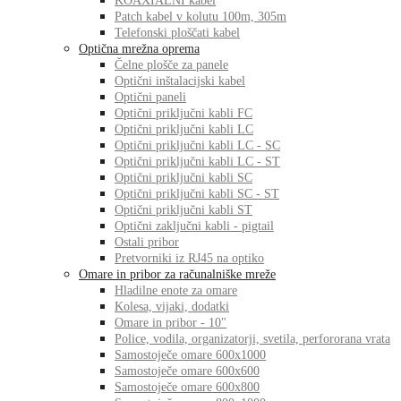
KOAXIALNI kabel
Patch kabel v kolutu 100m, 305m
Telefonski ploščati kabel
Optična mrežna oprema
Čelne plošče za panele
Optični inštalacijski kabel
Optični paneli
Optični priključni kabli FC
Optični priključni kabli LC
Optični priključni kabli LC - SC
Optični priključni kabli LC - ST
Optični priključni kabli SC
Optični priključni kabli SC - ST
Optični priključni kabli ST
Optični zaključni kabli - pigtail
Ostali pribor
Pretvorniki iz RJ45 na optiko
Omare in pribor za računalniške mreže
Hladilne enote za omare
Kolesa, vijaki, dodatki
Omare in pribor - 10"
Police, vodila, organizatorji, svetila, perfororana vrata
Samostoječe omare 600x1000
Samostoječe omare 600x600
Samostoječe omare 600x800