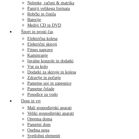
Nelepke, računi & matrika
Papirji velikega formata
Robčki in čistila
Baterije
Mediji CD in DVD
Šport in prosti čas
Električna kolesa
Električni skiroji
Fitnes naprave
Kampiranje
Igralne konzole in dodatki
Vse za kolo
Dodatki za skiroje in kolesa
Zdravlje in počutje
Pametne ure in zapesnice
Pametne čelade
Posodice za vodo
Dom in vrt
Mali gospodinjski aparati
Veliki gospodinjski aparati
Oprema doma
Pametni dom
Osebna nega
Svetlobni elementi