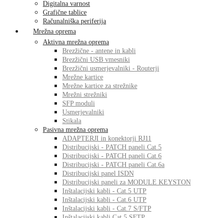
Digitalna varnost
Grafične tablice
Računalniška periferija
Mrežna oprema
Aktivna mrežna oprema
Brezžične - antene in kabli
Brezžični USB vmesniki
Brezžični usmerjevalniki - Routerji
Mrežne kartice
Mrežne kartice za strežnike
Mrežni strežniki
SFP moduli
Usmerjevalniki
Stikala
Pasivna mrežna oprema
ADAPTERJI in konektorji RJ11
Distribucijski - PATCH paneli Cat.5
Distribucijski - PATCH paneli Cat.6
Distribucijski - PATCH paneli Cat.6a
Distribucijski panel ISDN
Distribucijski paneli za MODULE KEYSTON
Inštalacijski kabli - Cat.5 UTP
Inštalacijski kabli - Cat.6 UTP
Inštalacijski kabli - Cat.7 S/FTP
Inštalacijski kabli Cat.5 SFTP