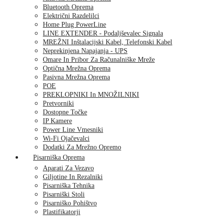
Bluetooth Oprema
Električni Razdelilci
Home Plug PowerLine
LINE EXTENDER - Podaljševalec Signala
MREŽNI Inštalacijski Kabel, Telefonski Kabel
Neprekinjena Napajanja - UPS
Omare In Pribor Za Računalniške Mreže
Optična Mrežna Oprema
Pasivna Mrežna Oprema
POE
PREKLOPNIKI In MNOŽILNIKI
Pretvorniki
Dostopne Točke
IP Kamere
Power Line Vmesniki
Wi-Fi Ojačevalci
Dodatki Za Mrežno Opremo
Pisarniška Oprema
Aparati Za Vezavo
Giljotine In Rezalniki
Pisarniška Tehnika
Pisarniški Stoli
Pisarniško Pohištvo
Plastifikatorji