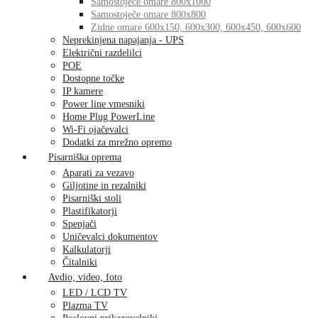
Samostoječe omare 800x1000
Samostoječe omare 800x800
Zidne omare 600x150, 600x300, 600x450, 600x600
Neprekinjena napajanja - UPS
Električni razdelilci
POE
Dostopne točke
IP kamere
Power line vmesniki
Home Plug PowerLine
Wi-Fi ojačevalci
Dodatki za mrežno opremo
Pisarniška oprema
Aparati za vezavo
Giljotine in rezalniki
Pisarniški stoli
Plastifikatorji
Spenjači
Uničevalci dokumentov
Kalkulatorji
Čitalniki
Avdio, video, foto
LED / LCD TV
Plazma TV