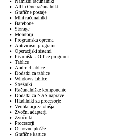
Namizni računalniki
All in One računalniki
Grafične postaje
Mini računalniki
Barebone
Storage
Monitorji
Programska oprema
Antivirusni programi
Operacijski sistemi
Pisarniški - Office programi
Tablice
Android tablice
Dodatki za tablice
Windows tablice
Strežniki
Računalniške komponente
Dodatki za NAS naprave
Hladilniki za procesorje
Ventilatorji za ohišja
Zvočni adapterji
Zvočniki
Procesorji
Osnovne plošče
Grafične kartice