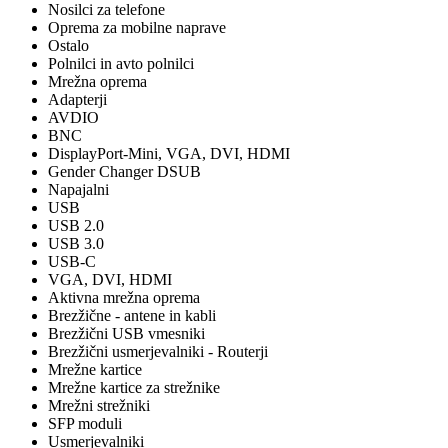
Nosilci za telefone
Oprema za mobilne naprave
Ostalo
Polnilci in avto polnilci
Mrežna oprema
Adapterji
AVDIO
BNC
DisplayPort-Mini, VGA, DVI, HDMI
Gender Changer DSUB
Napajalni
USB
USB 2.0
USB 3.0
USB-C
VGA, DVI, HDMI
Aktivna mrežna oprema
Brezžične - antene in kabli
Brezžični USB vmesniki
Brezžični usmerjevalniki - Routerji
Mrežne kartice
Mrežne kartice za strežnike
Mrežni strežniki
SFP moduli
Usmerjevalniki