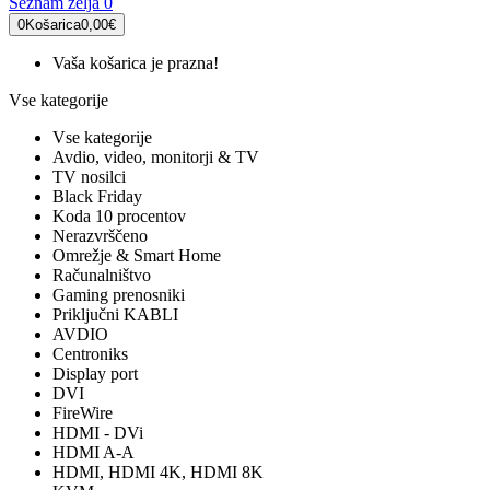
Seznam želja
0
0
Košarica
0,00€
Vaša košarica je prazna!
Vse kategorije
Vse kategorije
Avdio, video, monitorji & TV
TV nosilci
Black Friday
Koda 10 procentov
Nerazvrščeno
Omrežje & Smart Home
Računalništvo
Gaming prenosniki
Priključni KABLI
AVDIO
Centroniks
Display port
DVI
FireWire
HDMI - DVi
HDMI A-A
HDMI, HDMI 4K, HDMI 8K