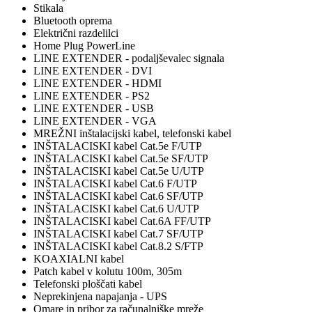
Stikala
Bluetooth oprema
Električni razdelilci
Home Plug PowerLine
LINE EXTENDER - podaljševalec signala
LINE EXTENDER - DVI
LINE EXTENDER - HDMI
LINE EXTENDER - PS2
LINE EXTENDER - USB
LINE EXTENDER - VGA
MREŽNI inštalacijski kabel, telefonski kabel
INŠTALACISKI kabel Cat.5e F/UTP
INŠTALACISKI kabel Cat.5e SF/UTP
INŠTALACISKI kabel Cat.5e U/UTP
INŠTALACISKI kabel Cat.6 F/UTP
INŠTALACISKI kabel Cat.6 SF/UTP
INŠTALACISKI kabel Cat.6 U/UTP
INŠTALACISKI kabel Cat.6A FF/UTP
INŠTALACISKI kabel Cat.7 SF/UTP
INŠTALACISKI kabel Cat.8.2 S/FTP
KOAXIALNI kabel
Patch kabel v kolutu 100m, 305m
Telefonski ploščati kabel
Neprekinjena napajanja - UPS
Omare in pribor za računalniške mreže