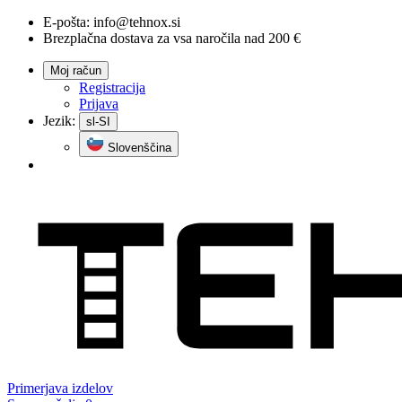
E-pošta:
info@tehnox.si
Brezplačna dostava za vsa naročila nad 200 €
Moj račun
Registracija
Prijava
Jezik:
sl-SI
Slovenščina
Primerjava
izdelov