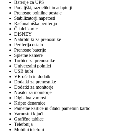
Baterije za UPS
Podaljški, razdelilci in adapterji
Prenosne polnilne postaje
Stabilizatorji napetosti
Računalniška periferija
Čitalci kartic
DISNEY
Nahrbtniki za prenosnike
Periferija ostalo
Prenosne baterije
Spletne kamere
Torbice za prenosnike
Univerzalni polnilci
USB hubi
VR očala in dodatki
Dodatki za prenosnike
Dodatki za monitorje
Nosilci za monitorje
Digitalna varnost
Kripto denarnice
Pametne kartice in čitalci pametnih kartic
Varnostni ključi
Grafične tablice
Telefonija
Mobilni telefoni