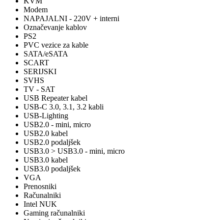
KVM
Modem
NAPAJALNI - 220V + interni
Označevanje kablov
PS2
PVC vezice za kable
SATA/eSATA
SCART
SERIJSKI
SVHS
TV - SAT
USB Repeater kabel
USB-C 3.0, 3.1, 3.2 kabli
USB-Lighting
USB2.0 - mini, micro
USB2.0 kabel
USB2.0 podaljšek
USB3.0 > USB3.0 - mini, micro
USB3.0 kabel
USB3.0 podaljšek
VGA
Prenosniki
Računalniki
Intel NUK
Gaming računalniki