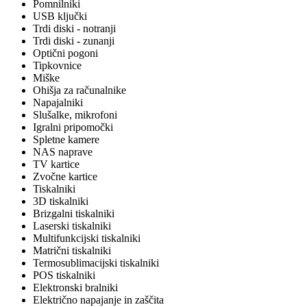
Pomnilniki
USB ključki
Trdi diski - notranji
Trdi diski - zunanji
Optični pogoni
Tipkovnice
Miške
Ohišja za računalnike
Napajalniki
Slušalke, mikrofoni
Igralni pripomočki
Spletne kamere
NAS naprave
TV kartice
Zvočne kartice
Tiskalniki
3D tiskalniki
Brizgalni tiskalniki
Laserski tiskalniki
Multifunkcijski tiskalniki
Matrični tiskalniki
Termosublimacijski tiskalniki
POS tiskalniki
Elektronski bralniki
Električno napajanje in zaščita