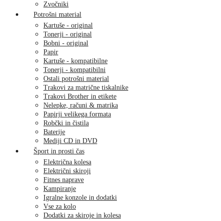
Zvočniki
Potrošni material
Kartuše - original
Tonerji - original
Bobni - original
Papir
Kartuše - kompatibilne
Tonerji - kompatibilni
Ostali potrošni material
Trakovi za matrične tiskalnike
Trakovi Brother in etikete
Nelepke, računi & matrika
Papirji velikega formata
Robčki in čistila
Baterije
Mediji CD in DVD
Šport in prosti čas
Električna kolesa
Električni skiroji
Fitnes naprave
Kampiranje
Igralne konzole in dodatki
Vse za kolo
Dodatki za skiroje in kolesa