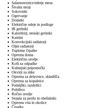
Salamoreznice/mletje mesa
Šivalni stroji
Sokovniki
Ogrevanje
Dodatki
Električne odeje in podloge
IR grelniki
Kaloriferji, stenski grelniki
Kamini
Konvekcijski radiatorji
Oljni radiatorji
Toplotne črpalke
Oprema doma
Električno orodje
Koši za odpadke
Kuhinjski pripomočki
Okvirji za slike
Oprema za delavnice, skladišča
Oprema za kopalnice
Podaljški, razdelilci
Pohištvo
Ročno orodje
Stojala za perilo in obešalniki
Oprema vrta in okolice
Črpalke