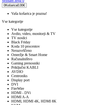
Seznam želja
0
0
Košarica
0,00€
Vaša košarica je prazna!
Vse kategorije
Vse kategorije
Avdio, video, monitorji & TV
TV nosilci
Black Friday
Koda 10 procentov
Nerazvrščeno
Omrežje & Smart Home
Računalništvo
Gaming prenosniki
Priključni KABLI
AVDIO
Centroniks
Display port
DVI
FireWire
HDMI - DVi
HDMI A-A
HDMI, HDMI 4K, HDMI 8K