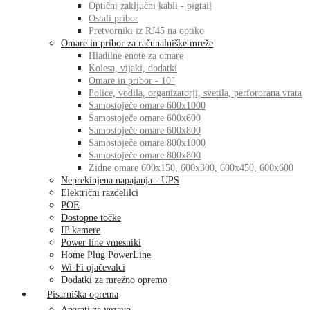
Optični zaključni kabli - pigtail
Ostali pribor
Pretvorniki iz RJ45 na optiko
Omare in pribor za računalniške mreže
Hladilne enote za omare
Kolesa, vijaki, dodatki
Omare in pribor - 10"
Police, vodila, organizatorji, svetila, perfororana vrata
Samostoječe omare 600x1000
Samostoječe omare 600x600
Samostoječe omare 600x800
Samostoječe omare 800x1000
Samostoječe omare 800x800
Zidne omare 600x150, 600x300, 600x450, 600x600
Neprekinjena napajanja - UPS
Električni razdelilci
POE
Dostopne točke
IP kamere
Power line vmesniki
Home Plug PowerLine
Wi-Fi ojačevalci
Dodatki za mrežno opremo
Pisarniška oprema
Aparati za vezavo