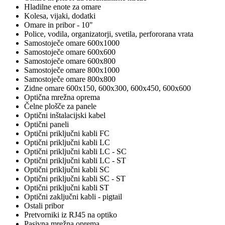
Hladilne enote za omare
Kolesa, vijaki, dodatki
Omare in pribor - 10"
Police, vodila, organizatorji, svetila, perfororana vrata
Samostoječe omare 600x1000
Samostoječe omare 600x600
Samostoječe omare 600x800
Samostoječe omare 800x1000
Samostoječe omare 800x800
Zidne omare 600x150, 600x300, 600x450, 600x600
Optična mrežna oprema
Čelne plošče za panele
Optični inštalacijski kabel
Optični paneli
Optični priključni kabli FC
Optični priključni kabli LC
Optični priključni kabli LC - SC
Optični priključni kabli LC - ST
Optični priključni kabli SC
Optični priključni kabli SC - ST
Optični priključni kabli ST
Optični zaključni kabli - pigtail
Ostali pribor
Pretvorniki iz RJ45 na optiko
Pasivna mrežna oprema