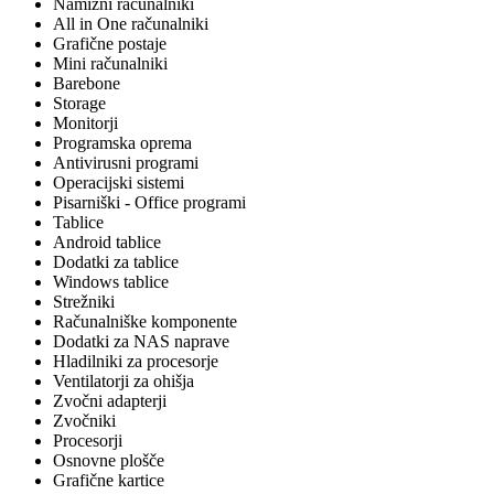
Namizni računalniki
All in One računalniki
Grafične postaje
Mini računalniki
Barebone
Storage
Monitorji
Programska oprema
Antivirusni programi
Operacijski sistemi
Pisarniški - Office programi
Tablice
Android tablice
Dodatki za tablice
Windows tablice
Strežniki
Računalniške komponente
Dodatki za NAS naprave
Hladilniki za procesorje
Ventilatorji za ohišja
Zvočni adapterji
Zvočniki
Procesorji
Osnovne plošče
Grafične kartice