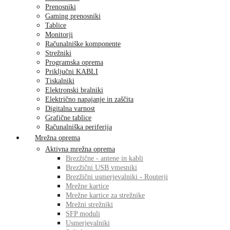
Prenosniki
Gaming prenosniki
Tablice
Monitorji
Računalniške komponente
Strežniki
Programska oprema
Priključni KABLI
Tiskalniki
Elektronski bralniki
Električno napajanje in zaščita
Digitalna varnost
Grafične tablice
Računalniška periferija
Mrežna oprema
Aktivna mrežna oprema
Brezžične - antene in kabli
Brezžični USB vmesniki
Brezžični usmerjevalniki - Routerji
Mrežne kartice
Mrežne kartice za strežnike
Mrežni strežniki
SFP moduli
Usmerjevalniki