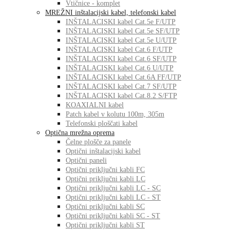
Vtičnice - komplet
MREŽNI inštalacijski kabel, telefonski kabel
INŠTALACISKI kabel Cat.5e F/UTP
INŠTALACISKI kabel Cat.5e SF/UTP
INŠTALACISKI kabel Cat.5e U/UTP
INŠTALACISKI kabel Cat.6 F/UTP
INŠTALACISKI kabel Cat.6 SF/UTP
INŠTALACISKI kabel Cat.6 U/UTP
INŠTALACISKI kabel Cat.6A FF/UTP
INŠTALACISKI kabel Cat.7 SF/UTP
INŠTALACISKI kabel Cat.8.2 S/FTP
KOAXIALNI kabel
Patch kabel v kolutu 100m, 305m
Telefonski ploščati kabel
Optična mrežna oprema
Čelne plošče za panele
Optični inštalacijski kabel
Optični paneli
Optični priključni kabli FC
Optični priključni kabli LC
Optični priključni kabli LC - SC
Optični priključni kabli LC - ST
Optični priključni kabli SC
Optični priključni kabli SC - ST
Optični priključni kabli ST