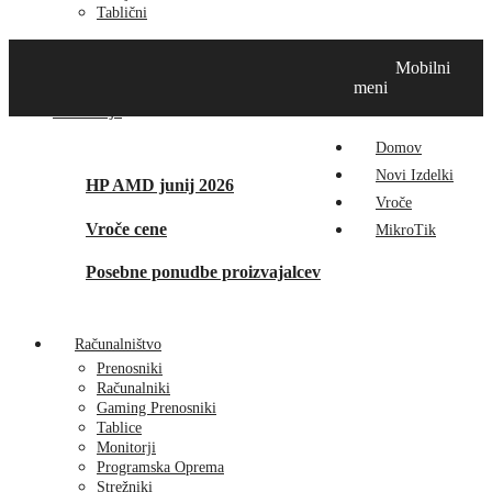
Tablični
Domov
Novi izdelki
Vroče
MikroTik
Tehnox izdelki
Mobilni
Vizualna prenova
Kontakt
O nas
meni
Promocije
Domov
Novi Izdelki
HP AMD junij 2026
Vroče
Vroče cene
MikroTik
Posebne ponudbe proizvajalcev
Računalništvo
Prenosniki
Računalniki
Gaming Prenosniki
Tablice
Monitorji
Programska Oprema
Strežniki