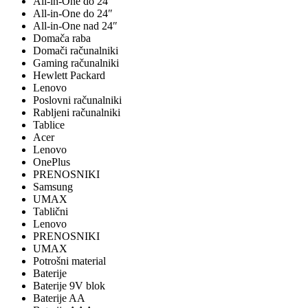
All-in-One do 24"
All-in-One do 24″
All-in-One nad 24″
Domača raba
Domači računalniki
Gaming računalniki
Hewlett Packard
Lenovo
Poslovni računalniki
Rabljeni računalniki
Tablice
Acer
Lenovo
OnePlus
PRENOSNIKI
Samsung
UMAX
Tablični
Lenovo
PRENOSNIKI
UMAX
Potrošni material
Baterije
Baterije 9V blok
Baterije AA