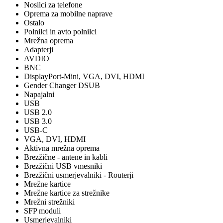
Nosilci za telefone
Oprema za mobilne naprave
Ostalo
Polnilci in avto polnilci
Mrežna oprema
Adapterji
AVDIO
BNC
DisplayPort-Mini, VGA, DVI, HDMI
Gender Changer DSUB
Napajalni
USB
USB 2.0
USB 3.0
USB-C
VGA, DVI, HDMI
Aktivna mrežna oprema
Brezžične - antene in kabli
Brezžični USB vmesniki
Brezžični usmerjevalniki - Routerji
Mrežne kartice
Mrežne kartice za strežnike
Mrežni strežniki
SFP moduli
Usmerjevalniki