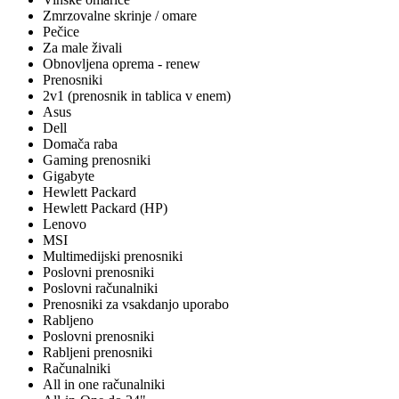
Zmrzovalne skrinje / omare
Pečice
Za male živali
Obnovljena oprema - renew
Prenosniki
2v1 (prenosnik in tablica v enem)
Asus
Dell
Domača raba
Gaming prenosniki
Gigabyte
Hewlett Packard
Hewlett Packard (HP)
Lenovo
MSI
Multimedijski prenosniki
Poslovni prenosniki
Poslovni računalniki
Prenosniki za vsakdanjo uporabo
Rabljeno
Poslovni prenosniki
Rabljeni prenosniki
Računalniki
All in one računalniki