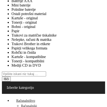
Baterije AAA
Mini baterije
Polnilne baterije
Ostali potrošni material
Kartuše - original
Tonerji - original
Bobni - original
Papir
Trakovi za matrične tiskalnike
Nelepke, računi & matrika
Trakovi Brother in etikete
Papirji velikega formata
Robčki in čistila
Kartuše - kompatibilne
Tonerji - kompatibilni
Mediji CD in DVD
Išči
Izberite kategorijo
Računalništvo
Računalniki