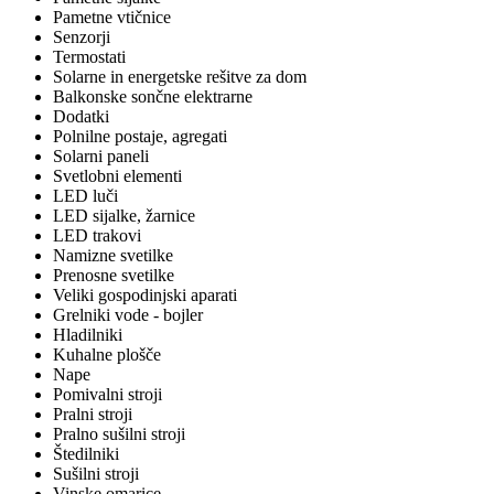
Pametne vtičnice
Senzorji
Termostati
Solarne in energetske rešitve za dom
Balkonske sončne elektrarne
Dodatki
Polnilne postaje, agregati
Solarni paneli
Svetlobni elementi
LED luči
LED sijalke, žarnice
LED trakovi
Namizne svetilke
Prenosne svetilke
Veliki gospodinjski aparati
Grelniki vode - bojler
Hladilniki
Kuhalne plošče
Nape
Pomivalni stroji
Pralni stroji
Pralno sušilni stroji
Štedilniki
Sušilni stroji
Vinske omarice