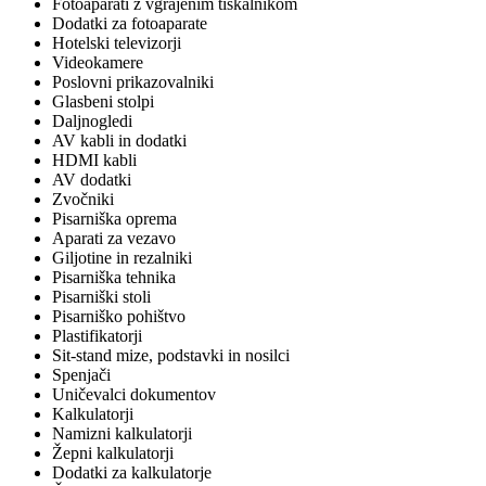
Fotoaparati z vgrajenim tiskalnikom
Dodatki za fotoaparate
Hotelski televizorji
Videokamere
Poslovni prikazovalniki
Glasbeni stolpi
Daljnogledi
AV kabli in dodatki
HDMI kabli
AV dodatki
Zvočniki
Pisarniška oprema
Aparati za vezavo
Giljotine in rezalniki
Pisarniška tehnika
Pisarniški stoli
Pisarniško pohištvo
Plastifikatorji
Sit-stand mize, podstavki in nosilci
Spenjači
Uničevalci dokumentov
Kalkulatorji
Namizni kalkulatorji
Žepni kalkulatorji
Dodatki za kalkulatorje