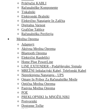
Priključni KABLI
Računalniške Komponente
Tiskalniki
Elektronski Bralniki
Električno Napajanje In Zaščita
Digitalna Varnost
Grafične Tablice
Računalniška Periferija
Mrežna Oprema
Adapterji
Aktivna Mrežna Oprema
Bluetooth Oprema
Električni Razdelilci
Home Plug PowerLine
LINE EXTENDER - Podaljševalec Signala
MREŽNI Inštalacijski Kabel, Telefonski Kabel
Neprekinjena Napajanja - UPS
Omare In Pribor Za Računalniške Mreže
Optična Mrežna Oprema
Pasivna Mrežna Oprema
POE
PREKLOPNIKI In MNOŽILNIKI
Pretvorniki
Dostopne Točke