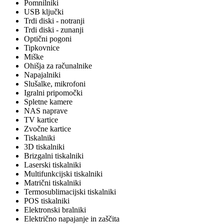
Pomnilniki
USB ključki
Trdi diski - notranji
Trdi diski - zunanji
Optični pogoni
Tipkovnice
Miške
Ohišja za računalnike
Napajalniki
Slušalke, mikrofoni
Igralni pripomočki
Spletne kamere
NAS naprave
TV kartice
Zvočne kartice
Tiskalniki
3D tiskalniki
Brizgalni tiskalniki
Laserski tiskalniki
Multifunkcijski tiskalniki
Matrični tiskalniki
Termosublimacijski tiskalniki
POS tiskalniki
Elektronski bralniki
Električno napajanje in zaščita