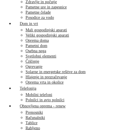
Zdravlje in počutje
Pametne ure in zapesnice
Pametne čelade
Posodice za vodo
Dom in vrt
Mali gospodinjski aparati
Veliki gospodinjski aparati
Oprema doma
Pametni dom
Osebna nega
Svetlobni elementi
Čiščenje
Ogrevanje
Solarne in energetske rešitve za dom
Hlajenje in prezračevanje
Oprema vrta in okolice
Telefonija
Mobilni telefoni
Polnilci in avto polnilci
Obnovljena oprema - renew
Prenosniki
Računalniki
Tablice
Rabljeno