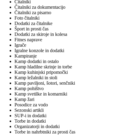
Čitalniki
Čitalniki za dokumentacijo
Čitalniki za pisarno
Foto čitalniki
Dodatki za čitalnike
Šport in prosti čas
Dodatki za skiroje in kolesa
Fitnes naprave
Igrače
Igralne konzole in dodatki
Kampiranje
Kamp dodatki in ostalo
Kamp hladilne skrinje in torbe
Kamp kuhinjski pripomočki
Kamp ležalniki in stoli
Kamp paviljoni, šotori, senčniki
Kamp pohištvo
Kamp svetilke in komarniki
Kamp žari
Posodice za vodo
Sezonski artikli
SUP-i in dodatki
Torbe in dodatki
Organizatorji in dodatki
Torbe in nahrbtniki za prosti čas