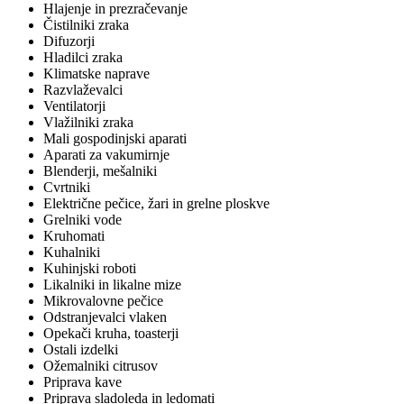
Hlajenje in prezračevanje
Čistilniki zraka
Difuzorji
Hladilci zraka
Klimatske naprave
Razvlaževalci
Ventilatorji
Vlažilniki zraka
Mali gospodinjski aparati
Aparati za vakumirnje
Blenderji, mešalniki
Cvrtniki
Električne pečice, žari in grelne ploskve
Grelniki vode
Kruhomati
Kuhalniki
Kuhinjski roboti
Likalniki in likalne mize
Mikrovalovne pečice
Odstranjevalci vlaken
Opekači kruha, toasterji
Ostali izdelki
Ožemalniki citrusov
Priprava kave
Priprava sladoleda in ledomati