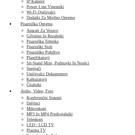
IP Kamere
Power Line Vmesniki
Wi-Fi Ojačevalci
Dodatki Za Mrežno Opremo
Pisarniška Oprema
Aparati Za Vezavo
Giljotine In Rezalniki
Pisarniška Tehnika
Pisarniški Stoli
Pisarniško Pohištvo
Plastifikatorji
Sit-Stand Mize, Podstavki In Nosilci
Spenjači
Uničevalci Dokumentov
Kalkulatorji
Čitalniki
Avdio, Video, Foto
Konferenčni Sistemi
Daljinci
Mikroskopi
MP3 In MP4 Predvajalniki
Teleskopi
LED / LCD TV
Plazma TV