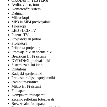
ORODJE in TESTERJI
Avdio, video, foto
Konferenčni sistemi
Daljinci
Mikroskopi
MP3 in MP4 predvajalniki
Teleskopi
LED / LCD TV
Plazma TV
Projektorji in pribor
Projektorji
Pribor za projektorje
Predvajalniki in snemalniki
Brezžični Hi-Fi sistemi
DVD/DivX predvajalniki
Sistemi za hišni kino
Diktafoni
Radijski sprejemniki
Prenosni radijski sprejemniki
Radio ure/budilke
Mikro Hi-Fi sistemi
Fotoaparati
Kompaktni fotoaparati
Zrcalno refleksni fotoaparati
Brez zrcalni fotoaparati