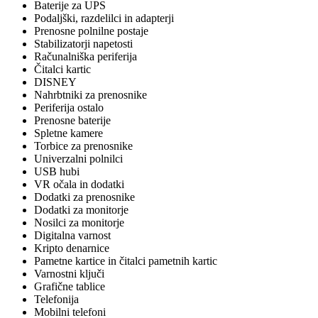
Baterije za UPS
Podaljški, razdelilci in adapterji
Prenosne polnilne postaje
Stabilizatorji napetosti
Računalniška periferija
Čitalci kartic
DISNEY
Nahrbtniki za prenosnike
Periferija ostalo
Prenosne baterije
Spletne kamere
Torbice za prenosnike
Univerzalni polnilci
USB hubi
VR očala in dodatki
Dodatki za prenosnike
Dodatki za monitorje
Nosilci za monitorje
Digitalna varnost
Kripto denarnice
Pametne kartice in čitalci pametnih kartic
Varnostni ključi
Grafične tablice
Telefonija
Mobilni telefoni