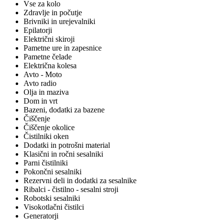
Vse za kolo
Zdravlje in počutje
Brivniki in urejevalniki
Epilatorji
Električni skiroji
Pametne ure in zapesnice
Pametne čelade
Električna kolesa
Avto - Moto
Avto radio
Olja in maziva
Dom in vrt
Bazeni, dodatki za bazene
Čiščenje
Čiščenje okolice
Čistilniki oken
Dodatki in potrošni material
Klasični in ročni sesalniki
Parni čistilniki
Pokončni sesalniki
Rezervni deli in dodatki za sesalnike
Ribalci - čistilno - sesalni stroji
Robotski sesalniki
Visokotlačni čistilci
Generatorji