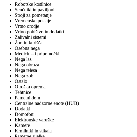
Robotske kosilnice
Senčniki in paviljoni
Stroji za pometanje
Vremenske postaje
Vrtno orodje
Vrtno pohištvo in dodatki
Zalivalni sistemi
Žari in kurišča
Osebna nega
Medicinski pripomočki
Nega las
Nega obraza
Nega telesa
Nega zob
Ostalo
Otroška oprema
Tehtnice
Pametni dom
Centralne nadzorne enote (HUB)
Dodatki
Domofoni
Elektronske varuške
Kamere
Krmilniki in stikala
Pametne sijalke