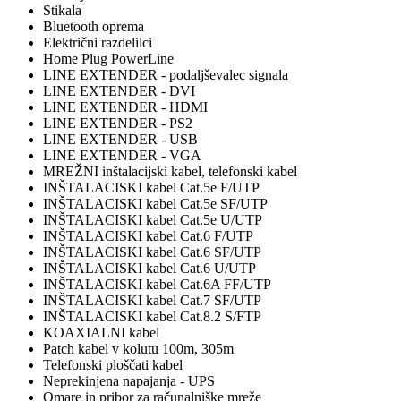
Stikala
Bluetooth oprema
Električni razdelilci
Home Plug PowerLine
LINE EXTENDER - podaljševalec signala
LINE EXTENDER - DVI
LINE EXTENDER - HDMI
LINE EXTENDER - PS2
LINE EXTENDER - USB
LINE EXTENDER - VGA
MREŽNI inštalacijski kabel, telefonski kabel
INŠTALACISKI kabel Cat.5e F/UTP
INŠTALACISKI kabel Cat.5e SF/UTP
INŠTALACISKI kabel Cat.5e U/UTP
INŠTALACISKI kabel Cat.6 F/UTP
INŠTALACISKI kabel Cat.6 SF/UTP
INŠTALACISKI kabel Cat.6 U/UTP
INŠTALACISKI kabel Cat.6A FF/UTP
INŠTALACISKI kabel Cat.7 SF/UTP
INŠTALACISKI kabel Cat.8.2 S/FTP
KOAXIALNI kabel
Patch kabel v kolutu 100m, 305m
Telefonski ploščati kabel
Neprekinjena napajanja - UPS
Omare in pribor za računalniške mreže