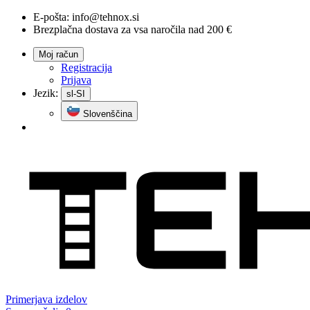
E-pošta:
info@tehnox.si
Brezplačna dostava za vsa naročila nad 200 €
Moj račun
Registracija
Prijava
Jezik:
sl-SI
Slovenščina
Primerjava
izdelov