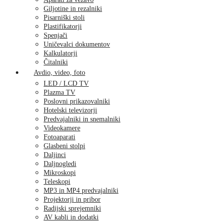
Giljotine in rezalniki
Pisarniški stoli
Plastifikatorji
Spenjači
Uničevalci dokumentov
Kalkulatorji
Čitalniki
Avdio, video, foto
LED / LCD TV
Plazma TV
Poslovni prikazovalniki
Hotelski televizorji
Predvajalniki in snemalniki
Videokamere
Fotoaparati
Glasbeni stolpi
Daljinci
Daljnogledi
Mikroskopi
Teleskopi
MP3 in MP4 predvajalniki
Projektorji in pribor
Radijski sprejemniki
AV kabli in dodatki