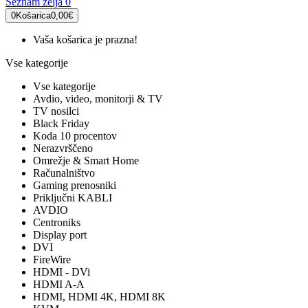
Seznam želja
0
0
Košarica
0,00€
Vaša košarica je prazna!
Vse kategorije
Vse kategorije
Avdio, video, monitorji & TV
TV nosilci
Black Friday
Koda 10 procentov
Nerazvrščeno
Omrežje & Smart Home
Računalništvo
Gaming prenosniki
Priključni KABLI
AVDIO
Centroniks
Display port
DVI
FireWire
HDMI - DVi
HDMI A-A
HDMI, HDMI 4K, HDMI 8K