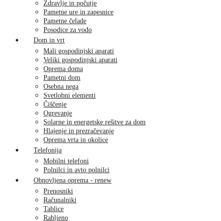
Zdravlje in počutje
Pametne ure in zapesnice
Pametne čelade
Posodice za vodo
Dom in vrt
Mali gospodinjski aparati
Veliki gospodinjski aparati
Oprema doma
Pametni dom
Osebna nega
Svetlobni elementi
Čiščenje
Ogrevanje
Solarne in energetske rešitve za dom
Hlajenje in prezračevanje
Oprema vrta in okolice
Telefonija
Mobilni telefoni
Polnilci in avto polnilci
Obnovljena oprema - renew
Prenosniki
Računalniki
Tablice
Rabljeno