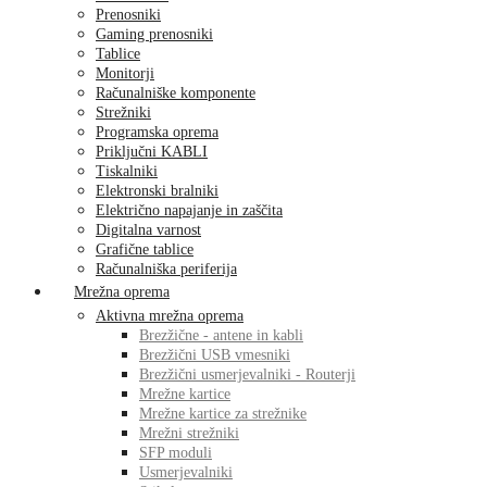
Prenosniki
Gaming prenosniki
Tablice
Monitorji
Računalniške komponente
Strežniki
Programska oprema
Priključni KABLI
Tiskalniki
Elektronski bralniki
Električno napajanje in zaščita
Digitalna varnost
Grafične tablice
Računalniška periferija
Mrežna oprema
Aktivna mrežna oprema
Brezžične - antene in kabli
Brezžični USB vmesniki
Brezžični usmerjevalniki - Routerji
Mrežne kartice
Mrežne kartice za strežnike
Mrežni strežniki
SFP moduli
Usmerjevalniki