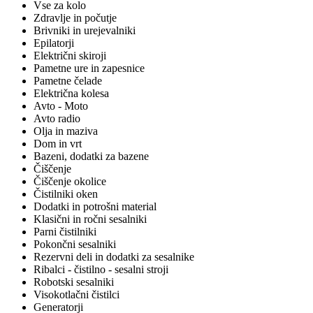
Vse za kolo
Zdravlje in počutje
Brivniki in urejevalniki
Epilatorji
Električni skiroji
Pametne ure in zapesnice
Pametne čelade
Električna kolesa
Avto - Moto
Avto radio
Olja in maziva
Dom in vrt
Bazeni, dodatki za bazene
Čiščenje
Čiščenje okolice
Čistilniki oken
Dodatki in potrošni material
Klasični in ročni sesalniki
Parni čistilniki
Pokončni sesalniki
Rezervni deli in dodatki za sesalnike
Ribalci - čistilno - sesalni stroji
Robotski sesalniki
Visokotlačni čistilci
Generatorji