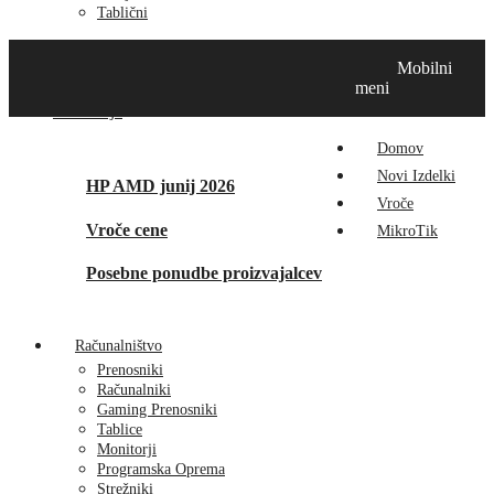
Tablični
Domov
Novi izdelki
Vroče
MikroTik
Tehnox izdelki
Mobilni
Vizualna prenova
Kontakt
O nas
meni
Promocije
Domov
Novi Izdelki
HP AMD junij 2026
Vroče
Vroče cene
MikroTik
Posebne ponudbe proizvajalcev
Računalništvo
Prenosniki
Računalniki
Gaming Prenosniki
Tablice
Monitorji
Programska Oprema
Strežniki