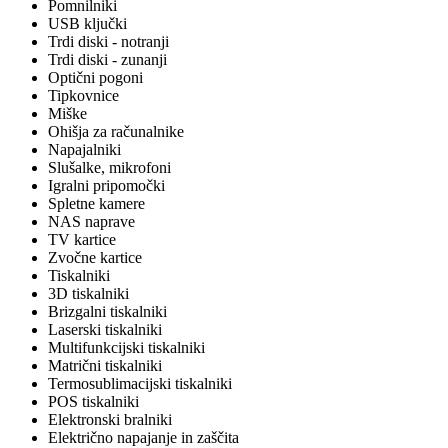
Pomnilniki
USB ključki
Trdi diski - notranji
Trdi diski - zunanji
Optični pogoni
Tipkovnice
Miške
Ohišja za računalnike
Napajalniki
Slušalke, mikrofoni
Igralni pripomočki
Spletne kamere
NAS naprave
TV kartice
Zvočne kartice
Tiskalniki
3D tiskalniki
Brizgalni tiskalniki
Laserski tiskalniki
Multifunkcijski tiskalniki
Matrični tiskalniki
Termosublimacijski tiskalniki
POS tiskalniki
Elektronski bralniki
Električno napajanje in zaščita