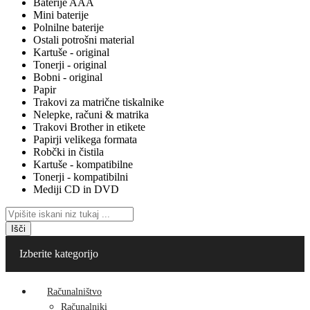
Baterije AAA
Mini baterije
Polnilne baterije
Ostali potrošni material
Kartuše - original
Tonerji - original
Bobni - original
Papir
Trakovi za matrične tiskalnike
Nelepke, računi & matrika
Trakovi Brother in etikete
Papirji velikega formata
Robčki in čistila
Kartuše - kompatibilne
Tonerji - kompatibilni
Mediji CD in DVD
Išči
Izberite kategorijo
Računalništvo
Računalniki