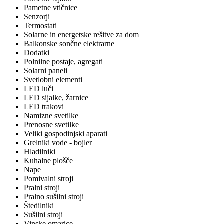
Pametne vtičnice
Senzorji
Termostati
Solarne in energetske rešitve za dom
Balkonske sončne elektrarne
Dodatki
Polnilne postaje, agregati
Solarni paneli
Svetlobni elementi
LED luči
LED sijalke, žarnice
LED trakovi
Namizne svetilke
Prenosne svetilke
Veliki gospodinjski aparati
Grelniki vode - bojler
Hladilniki
Kuhalne plošče
Nape
Pomivalni stroji
Pralni stroji
Pralno sušilni stroji
Štedilniki
Sušilni stroji
Vinske omarice