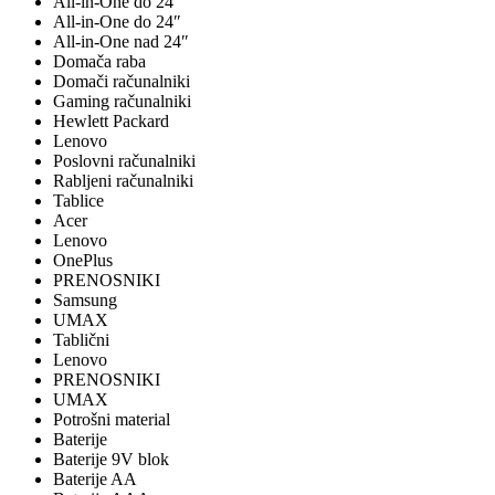
All-in-One do 24"
All-in-One do 24″
All-in-One nad 24″
Domača raba
Domači računalniki
Gaming računalniki
Hewlett Packard
Lenovo
Poslovni računalniki
Rabljeni računalniki
Tablice
Acer
Lenovo
OnePlus
PRENOSNIKI
Samsung
UMAX
Tablični
Lenovo
PRENOSNIKI
UMAX
Potrošni material
Baterije
Baterije 9V blok
Baterije AA