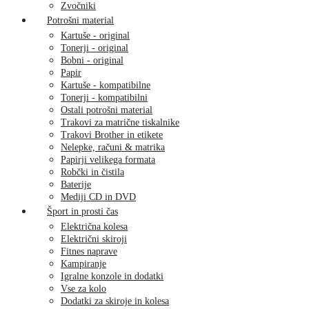
Zvočniki
Potrošni material
Kartuše - original
Tonerji - original
Bobni - original
Papir
Kartuše - kompatibilne
Tonerji - kompatibilni
Ostali potrošni material
Trakovi za matrične tiskalnike
Trakovi Brother in etikete
Nelepke, računi & matrika
Papirji velikega formata
Robčki in čistila
Baterije
Mediji CD in DVD
Šport in prosti čas
Električna kolesa
Električni skiroji
Fitnes naprave
Kampiranje
Igralne konzole in dodatki
Vse za kolo
Dodatki za skiroje in kolesa