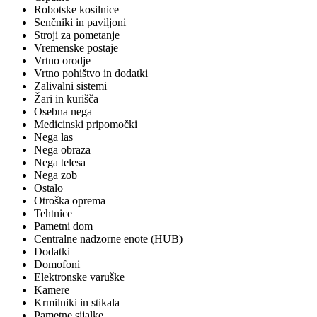
Robotske kosilnice
Senčniki in paviljoni
Stroji za pometanje
Vremenske postaje
Vrtno orodje
Vrtno pohištvo in dodatki
Zalivalni sistemi
Žari in kurišča
Osebna nega
Medicinski pripomočki
Nega las
Nega obraza
Nega telesa
Nega zob
Ostalo
Otroška oprema
Tehtnice
Pametni dom
Centralne nadzorne enote (HUB)
Dodatki
Domofoni
Elektronske varuške
Kamere
Krmilniki in stikala
Pametne sijalke