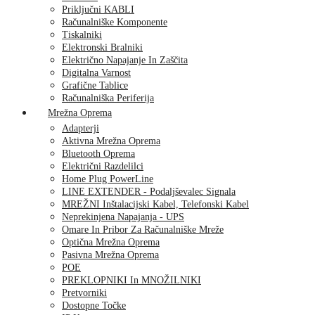
Priključni KABLI
Računalniške Komponente
Tiskalniki
Elektronski Bralniki
Električno Napajanje In Zaščita
Digitalna Varnost
Grafične Tablice
Računalniška Periferija
Mrežna Oprema
Adapterji
Aktivna Mrežna Oprema
Bluetooth Oprema
Električni Razdelilci
Home Plug PowerLine
LINE EXTENDER - Podaljševalec Signala
MREŽNI Inštalacijski Kabel, Telefonski Kabel
Neprekinjena Napajanja - UPS
Omare In Pribor Za Računalniške Mreže
Optična Mrežna Oprema
Pasivna Mrežna Oprema
POE
PREKLOPNIKI In MNOŽILNIKI
Pretvorniki
Dostopne Točke