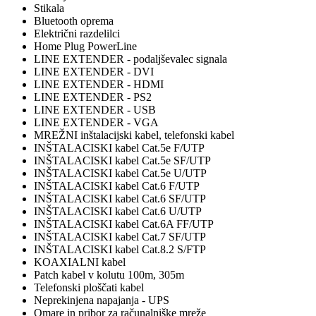
Stikala
Bluetooth oprema
Električni razdelilci
Home Plug PowerLine
LINE EXTENDER - podaljševalec signala
LINE EXTENDER - DVI
LINE EXTENDER - HDMI
LINE EXTENDER - PS2
LINE EXTENDER - USB
LINE EXTENDER - VGA
MREŽNI inštalacijski kabel, telefonski kabel
INŠTALACISKI kabel Cat.5e F/UTP
INŠTALACISKI kabel Cat.5e SF/UTP
INŠTALACISKI kabel Cat.5e U/UTP
INŠTALACISKI kabel Cat.6 F/UTP
INŠTALACISKI kabel Cat.6 SF/UTP
INŠTALACISKI kabel Cat.6 U/UTP
INŠTALACISKI kabel Cat.6A FF/UTP
INŠTALACISKI kabel Cat.7 SF/UTP
INŠTALACISKI kabel Cat.8.2 S/FTP
KOAXIALNI kabel
Patch kabel v kolutu 100m, 305m
Telefonski ploščati kabel
Neprekinjena napajanja - UPS
Omare in pribor za računalniške mreže