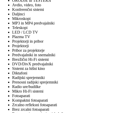
ORODJE in TESTERJI
Avdio, video, foto
Konferenčni sistemi
Daljinci
Mikroskopi
MP3 in MP4 predvajalniki
Teleskopi
LED / LCD TV
Plazma TV
Projektorji in pribor
Projektorji
Pribor za projektorje
Predvajalniki in snemalniki
Brezžični Hi-Fi sistemi
DVD/DivX predvajalniki
Sistemi za hišni kino
Diktafoni
Radijski sprejemniki
Prenosni radijski sprejemniki
Radio ure/budilke
Mikro Hi-Fi sistemi
Fotoaparati
Kompaktni fotoaparati
Zrcalno refleksni fotoaparati
Brez zrcalni fotoaparati