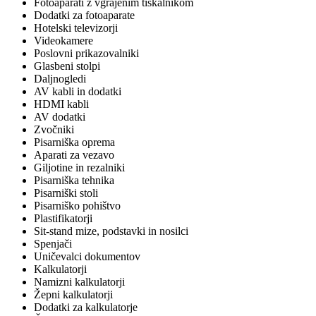
Fotoaparati z vgrajenim tiskalnikom
Dodatki za fotoaparate
Hotelski televizorji
Videokamere
Poslovni prikazovalniki
Glasbeni stolpi
Daljnogledi
AV kabli in dodatki
HDMI kabli
AV dodatki
Zvočniki
Pisarniška oprema
Aparati za vezavo
Giljotine in rezalniki
Pisarniška tehnika
Pisarniški stoli
Pisarniško pohištvo
Plastifikatorji
Sit-stand mize, podstavki in nosilci
Spenjači
Uničevalci dokumentov
Kalkulatorji
Namizni kalkulatorji
Žepni kalkulatorji
Dodatki za kalkulatorje