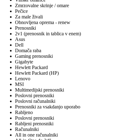
Zmrzovalne skrinje / omare
Pečice
Za male živali
Obnovljena oprema - renew
Prenosniki
2v1 (prenosnik in tablica v enem)
Asus
Dell
Domača raba
Gaming prenosniki
Gigabyte
Hewlett Packard
Hewlett Packard (HP)
Lenovo
MSI
Multimedijski prenosniki
Poslovni prenosniki
Poslovni računalniki
Prenosniki za vsakdanjo uporabo
Rabljeno
Poslovni prenosniki
Rabljeni prenosniki
Računalniki
All in one računalniki