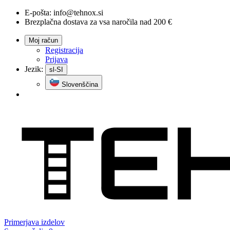
E-pošta:
info@tehnox.si
Brezplačna dostava za vsa naročila nad 200 €
Moj račun
Registracija
Prijava
Jezik:
sl-SI
Slovenščina
Primerjava
izdelov