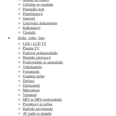
Giljotine in rezalniki
Pisarniški stoli
Plastifikatorji
Spenjači
Uničevalci dokumentov
Kalkulatorji
Čitalniki
Avdio, video, foto
LED / LCD TV
Plazma TV
Poslovni prikazovalniki
Hotelski televizorji
Predvajalniki in snemalniki
Videokamere
Fotoaparati
Glasbeni stolpi
Daljinci
Daljnogledi
Mikroskopi
Teleskopi
MP3 in MP4 predvajalniki
Projektorji in pribor
Radijski sprejemniki
AV kabli in dodatki