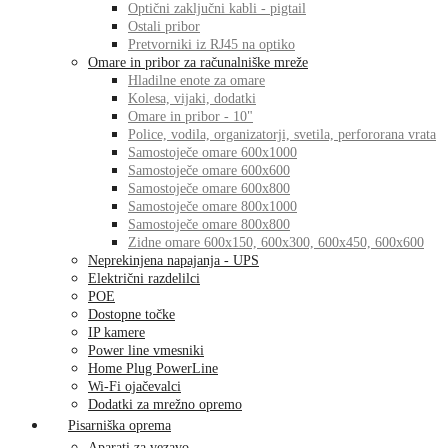
Optični zaključni kabli - pigtail
Ostali pribor
Pretvorniki iz RJ45 na optiko
Omare in pribor za računalniške mreže
Hladilne enote za omare
Kolesa, vijaki, dodatki
Omare in pribor - 10"
Police, vodila, organizatorji, svetila, perfororana vrata
Samostoječe omare 600x1000
Samostoječe omare 600x600
Samostoječe omare 600x800
Samostoječe omare 800x1000
Samostoječe omare 800x800
Zidne omare 600x150, 600x300, 600x450, 600x600
Neprekinjena napajanja - UPS
Električni razdelilci
POE
Dostopne točke
IP kamere
Power line vmesniki
Home Plug PowerLine
Wi-Fi ojačevalci
Dodatki za mrežno opremo
Pisarniška oprema
Aparati za vezavo