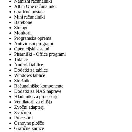
Namizni računalniki
All in One računalniki
Grafične postaje
Mini računalniki
Barebone
Storage
Monitorji
Programska oprema
Antivirusni programi
Operacijski sistemi
Pisarniški - Office programi
Tablice
Android tablice
Dodatki za tablice
Windows tablice
Strežniki
Računalniške komponente
Dodatki za NAS naprave
Hladilniki za procesorje
Ventilatorji za ohišja
Zvočni adapterji
Zvočniki
Procesorji
Osnovne plošče
Grafične kartice