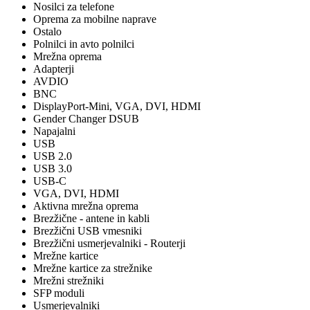
Nosilci za telefone
Oprema za mobilne naprave
Ostalo
Polnilci in avto polnilci
Mrežna oprema
Adapterji
AVDIO
BNC
DisplayPort-Mini, VGA, DVI, HDMI
Gender Changer DSUB
Napajalni
USB
USB 2.0
USB 3.0
USB-C
VGA, DVI, HDMI
Aktivna mrežna oprema
Brezžične - antene in kabli
Brezžični USB vmesniki
Brezžični usmerjevalniki - Routerji
Mrežne kartice
Mrežne kartice za strežnike
Mrežni strežniki
SFP moduli
Usmerjevalniki