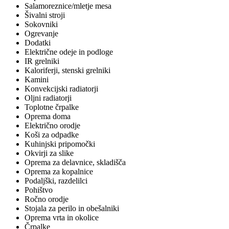
Salamoreznice/mletje mesa
Šivalni stroji
Sokovniki
Ogrevanje
Dodatki
Električne odeje in podloge
IR grelniki
Kaloriferji, stenski grelniki
Kamini
Konvekcijski radiatorji
Oljni radiatorji
Toplotne črpalke
Oprema doma
Električno orodje
Koši za odpadke
Kuhinjski pripomočki
Okvirji za slike
Oprema za delavnice, skladišča
Oprema za kopalnice
Podaljški, razdelilci
Pohištvo
Ročno orodje
Stojala za perilo in obešalniki
Oprema vrta in okolice
Črpalke