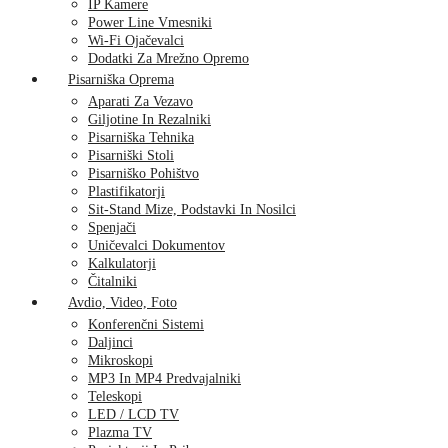
IP Kamere
Power Line Vmesniki
Wi-Fi Ojačevalci
Dodatki Za Mrežno Opremo
Pisarniška Oprema
Aparati Za Vezavo
Giljotine In Rezalniki
Pisarniška Tehnika
Pisarniški Stoli
Pisarniško Pohištvo
Plastifikatorji
Sit-Stand Mize, Podstavki In Nosilci
Spenjači
Uničevalci Dokumentov
Kalkulatorji
Čitalniki
Avdio, Video, Foto
Konferenčni Sistemi
Daljinci
Mikroskopi
MP3 In MP4 Predvajalniki
Teleskopi
LED / LCD TV
Plazma TV