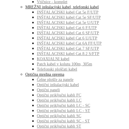
Vtičnice - komplet
MREŽNI inštalacijski kabel, telefonski kabel
INŠTALACISKI kabel Cat.5e F/UTP
INŠTALACISKI kabel Cat.5e SF/UTP
INŠTALACISKI kabel Cat.5e U/UTP
INŠTALACISKI kabel Cat.6 F/UTP
INŠTALACISKI kabel Cat.6 SF/UTP
INŠTALACISKI kabel Cat.6 U/UTP
INŠTALACISKI kabel Cat.6A FF/UTP
INŠTALACISKI kabel Cat.7 SF/UTP
INŠTALACISKI kabel Cat.8.2 S/FTP
KOAXIALNI kabel
Patch kabel v kolutu 100m, 305m
Telefonski ploščati kabel
Optična mrežna oprema
Čelne plošče za panele
Optični inštalacijski kabel
Optični paneli
Optični priključni kabli FC
Optični priključni kabli LC
Optični priključni kabli LC - SC
Optični priključni kabli LC - ST
Optični priključni kabli SC
Optični priključni kabli SC - ST
Optični priključni kabli ST