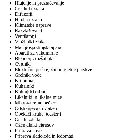
Hlajenje in prezračevanje
Čistilniki zraka
Difuzorji
Hladilci zraka
Klimatske naprave
Razvlaževalci
Ventilatorji
Vlažilniki zraka
Mali gospodinjski aparati
Aparati za vakumirnje
Blenderji, mešalniki
Cvrtniki
Električne pečice, žari in grelne ploskve
Grelniki vode
Kruhomati
Kuhalniki
Kuhinjski roboti
Likalniki in likalne mize
Mikrovalovne pečice
Odstranjevalci vlaken
Opekači kruha, toasterji
Ostali izdelki
Ožemalniki citrusov
Priprava kave
Priprava sladoleda in ledomati