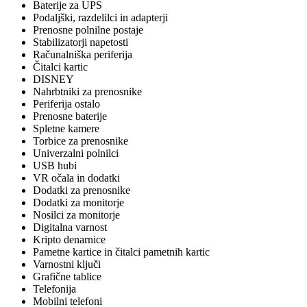
Baterije za UPS
Podaljški, razdelilci in adapterji
Prenosne polnilne postaje
Stabilizatorji napetosti
Računalniška periferija
Čitalci kartic
DISNEY
Nahrbtniki za prenosnike
Periferija ostalo
Prenosne baterije
Spletne kamere
Torbice za prenosnike
Univerzalni polnilci
USB hubi
VR očala in dodatki
Dodatki za prenosnike
Dodatki za monitorje
Nosilci za monitorje
Digitalna varnost
Kripto denarnice
Pametne kartice in čitalci pametnih kartic
Varnostni ključi
Grafične tablice
Telefonija
Mobilni telefoni