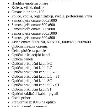
Hladilne enote za omare
Kolesa, vijaki, dodatki
Omare in pribor - 10"
Police, vodila, organizatorji, svetila, perfororana vrata
Samostoječe omare 600x1000
Samostoječe omare 600x600
Samostoječe omare 600x800
Samostoječe omare 800x1000
Samostoječe omare 800x800
Zidne omare 600x150, 600x300, 600x450, 600x600
Optična mrežna oprema
Čelne plošče za panele
Optični inštalacijski kabel
Optični paneli
Optični priključni kabli FC
Optični priključni kabli LC
Optični priključni kabli LC - SC
Optični priključni kabli LC - ST
Optični priključni kabli SC
Optični priključni kabli SC - ST
Optični priključni kabli ST
Optični zaključni kabli - pigtail
Ostali pribor
Pretvorniki iz RJ45 na optiko
Pasivna mrežna oprema