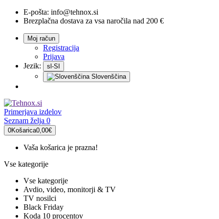
E-pošta:
info@tehnox.si
Brezplačna dostava za vsa naročila nad 200 €
Moj račun
Registracija
Prijava
Jezik:
sl-SI
Slovenščina
Primerjava
izdelov
Seznam želja
0
0
Košarica
0,00€
Vaša košarica je prazna!
Vse kategorije
Vse kategorije
Avdio, video, monitorji & TV
TV nosilci
Black Friday
Koda 10 procentov