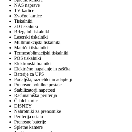
NAS naprave
TV kartice
Zvočne kartice
Tiskalniki
3D tiskalniki
Brizgalni tiskalniki
Laserski tiskalniki
Multifunkcijski tiskalniki
Matrični tiskalniki
Termosublimacijski tiskalniki
POS tiskalniki
Elektronski bralniki
Električno napajanje in zaščita
Baterije za UPS
Podaljški, razdelilci in adapterji
Prenosne polnilne postaje
Stabilizatorji napetosti
Računalniška periferija
Čitalci kartic
DISNEY
Nahrbtniki za prenosnike
Periferija ostalo
Prenosne baterije
Spletne kamere