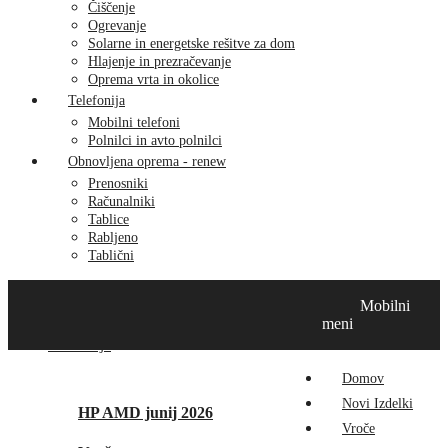
Čiščenje
Ogrevanje
Solarne in energetske rešitve za dom
Hlajenje in prezračevanje
Oprema vrta in okolice
Telefonija
Mobilni telefoni
Polnilci in avto polnilci
Obnovljena oprema - renew
Prenosniki
Računalniki
Tablice
Rabljeno
Tablični
Domov
Novi izdelki
Vroče
MikroTik
Tehnox izdelki
Mobilni
Vizualna prenova
Kontakt
O nas
meni
Promocije
Domov
Novi Izdelki
HP AMD junij 2026
Vroče