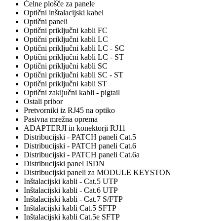
Čelne plošče za panele
Optični inštalacijski kabel
Optični paneli
Optični priključni kabli FC
Optični priključni kabli LC
Optični priključni kabli LC - SC
Optični priključni kabli LC - ST
Optični priključni kabli SC
Optični priključni kabli SC - ST
Optični priključni kabli ST
Optični zaključni kabli - pigtail
Ostali pribor
Pretvorniki iz RJ45 na optiko
Pasivna mrežna oprema
ADAPTERJI in konektorji RJ11
Distribucijski - PATCH paneli Cat.5
Distribucijski - PATCH paneli Cat.6
Distribucijski - PATCH paneli Cat.6a
Distribucijski panel ISDN
Distribucijski paneli za MODULE KEYSTON
Inštalacijski kabli - Cat.5 UTP
Inštalacijski kabli - Cat.6 UTP
Inštalacijski kabli - Cat.7 S/FTP
Inštalacijski kabli Cat.5 SFTP
Inštalacijski kabli Cat.5e SFTP