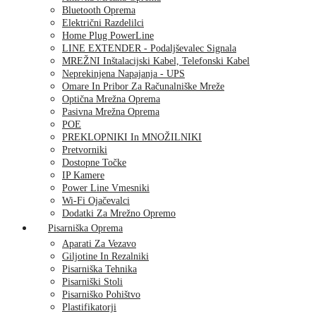
Bluetooth Oprema
Električni Razdelilci
Home Plug PowerLine
LINE EXTENDER - Podaljševalec Signala
MREŽNI Inštalacijski Kabel, Telefonski Kabel
Neprekinjena Napajanja - UPS
Omare In Pribor Za Računalniške Mreže
Optična Mrežna Oprema
Pasivna Mrežna Oprema
POE
PREKLOPNIKI In MNOŽILNIKI
Pretvorniki
Dostopne Točke
IP Kamere
Power Line Vmesniki
Wi-Fi Ojačevalci
Dodatki Za Mrežno Opremo
Pisarniška Oprema
Aparati Za Vezavo
Giljotine In Rezalniki
Pisarniška Tehnika
Pisarniški Stoli
Pisarniško Pohištvo
Plastifikatorji