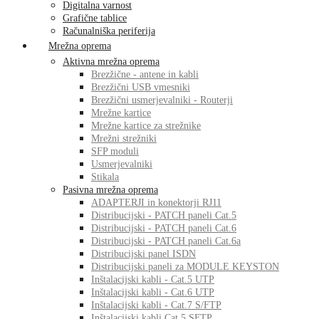
Digitalna varnost
Grafične tablice
Računalniška periferija
Mrežna oprema
Aktivna mrežna oprema
Brezžične - antene in kabli
Brezžični USB vmesniki
Brezžični usmerjevalniki - Routerji
Mrežne kartice
Mrežne kartice za strežnike
Mrežni strežniki
SFP moduli
Usmerjevalniki
Stikala
Pasivna mrežna oprema
ADAPTERJI in konektorji RJ11
Distribucijski - PATCH paneli Cat.5
Distribucijski - PATCH paneli Cat.6
Distribucijski - PATCH paneli Cat.6a
Distribucijski panel ISDN
Distribucijski paneli za MODULE KEYSTON
Inštalacijski kabli - Cat.5 UTP
Inštalacijski kabli - Cat.6 UTP
Inštalacijski kabli - Cat.7 S/FTP
Inštalacijski kabli Cat.5 SFTP