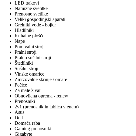
LED trakovi
Namizne svetilke
Prenosne svetilke
Veliki gospodinjski aparati
Grelniki vode - bojler
Hladilniki
Kuhalne plošče
Nape
Pomivalni stroji
Pralni stroji
Pralno sušilni stroji
Štedilniki
Sušilni stroji
Vinske omarice
Zmrzovalne skrinje / omare
Pečice
Za male živali
Obnovljena oprema - renew
Prenosniki
2v1 (prenosnik in tablica v enem)
Asus
Dell
Domača raba
Gaming prenosniki
Gigabyte