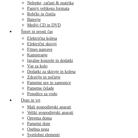
Nelepke, računi & matrika
Papirji velikega formata
Robčki in čistila
Baterije
Mediji CD in DVD
Šport in prosti čas
Električna kolesa
Električni skiroji
Fitnes naprave
Kampiranje
Igralne konzole in dodatki
Vse za kolo
Dodatki za skiroje in kolesa
Zdravlje in počutje
Pametne ure in zapesnice
Pametne čelade
Posodice za vodo
Dom in vrt
Mali gospodinjski aparati
Veliki gospodinjski aparati
Oprema doma
Pametni dom
Osebna nega
Svetlobni elementi