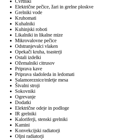
Cvrtniki
Električne pečice, žari in grelne ploskve
Grelniki vode
Kruhomati
Kuhalniki
Kuhinjski roboti
Likalniki in likalne mize
Mikrovalovne pečice
Odstranjevalci vlaken
Opekači kruha, toasterji
Ostali izdelki
Ožemalniki citrusov
Priprava kave
Priprava sladoleda in ledomati
Salamoreznice/mletje mesa
Šivalni stroji
Sokovniki
Ogrevanje
Dodatki
Električne odeje in podloge
IR grelniki
Kaloriferji, stenski grelniki
Kamini
Konvekcijski radiatorji
Oljni radiatorji