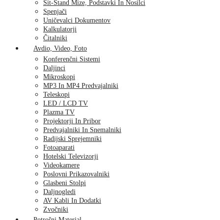
Sit-Stand Mize, Podstavki In Nosilci
Spenjači
Uničevalci Dokumentov
Kalkulatorji
Čitalniki
Avdio, Video, Foto
Konferenčni Sistemi
Daljinci
Mikroskopi
MP3 In MP4 Predvajalniki
Teleskopi
LED / LCD TV
Plazma TV
Projektorji In Pribor
Predvajalniki In Snemalniki
Radijski Sprejemniki
Fotoaparati
Hotelski Televizorji
Videokamere
Poslovni Prikazovalniki
Glasbeni Stolpi
Daljnogledi
AV Kabli In Dodatki
Zvočniki
Potrošni Material