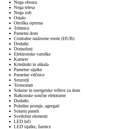
Nega obraza
Nega telesa
Nega zob
Ostalo
Otroška oprema
Tehtnice
Pametni dom
Centralne nadzorne enote (HUB)
Dodatki
Domofoni
Elektronske varuške
Kamere
Krmilniki in stikala
Pametne sijalke
Pametne vtičnice
Senzorji
Termostati
Solarne in energetske rešitve za dom
Balkonske sončne elektrarne
Dodatki
Polnilne postaje, agregati
Solarni paneli
Svetlobni elementi
LED luči
LED sijalke, žarnice