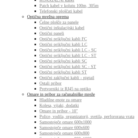
KOAXIALNI kabel
Patch kabel v kolutu 100m, 305m
Telefonski ploščati kabel
Optična mrežna oprema
Čelne plošče za panele
Optični inštalacijski kabel
Optični paneli
Optični priključni kabli FC
Optični priključni kabli LC
Optični priključni kabli LC - SC
Optični priključni kabli LC - ST
Optični priključni kabli SC
Optični priključni kabli SC - ST
Optični priključni kabli ST
Optični zaključni kabli - pigtail
Ostali pribor
Pretvorniki iz RJ45 na optiko
Omare in pribor za računalniške mreže
Hladilne enote za omare
Kolesa, vijaki, dodatki
Omare in pribor - 10"
Police, vodila, organizatorji, svetila, perfororana vrata
Samostoječe omare 600x1000
Samostoječe omare 600x600
Samostoječe omare 600x800