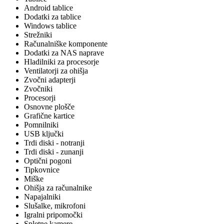
Android tablice
Dodatki za tablice
Windows tablice
Strežniki
Računalniške komponente
Dodatki za NAS naprave
Hladilniki za procesorje
Ventilatorji za ohišja
Zvočni adapterji
Zvočniki
Procesorji
Osnovne plošče
Grafične kartice
Pomnilniki
USB ključki
Trdi diski - notranji
Trdi diski - zunanji
Optični pogoni
Tipkovnice
Miške
Ohišja za računalnike
Napajalniki
Slušalke, mikrofoni
Igralni pripomočki
Spletne kamere