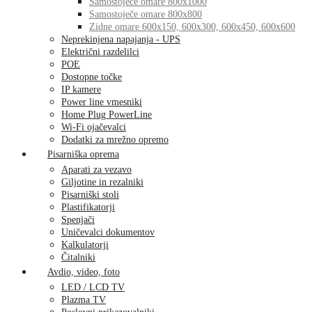
Samostoječe omare 800x1000
Samostoječe omare 800x800
Zidne omare 600x150, 600x300, 600x450, 600x600
Neprekinjena napajanja - UPS
Električni razdelilci
POE
Dostopne točke
IP kamere
Power line vmesniki
Home Plug PowerLine
Wi-Fi ojačevalci
Dodatki za mrežno opremo
Pisarniška oprema
Aparati za vezavo
Giljotine in rezalniki
Pisarniški stoli
Plastifikatorji
Spenjači
Uničevalci dokumentov
Kalkulatorji
Čitalniki
Avdio, video, foto
LED / LCD TV
Plazma TV