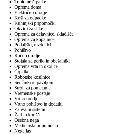
Toplotne črpalke
Oprema doma
Električno orodje
Koši za odpadke
Kuhinjski pripomočki
Okvirji za slike
Oprema za delavnice, skladišča
Oprema za kopalnice
Podaljški, razdelilci
Pohištvo
Ročno orodje
Stojala za perilo in obešalniki
Oprema vrta in okolice
Črpalke
Robotske kosilnice
Senčniki in paviljoni
Stroji za pometanje
Vremenske postaje
Vrtno orodje
Vrtno pohištvo in dodatki
Zalivalni sistemi
Žari in kurišča
Osebna nega
Medicinski pripomočki
Nega las