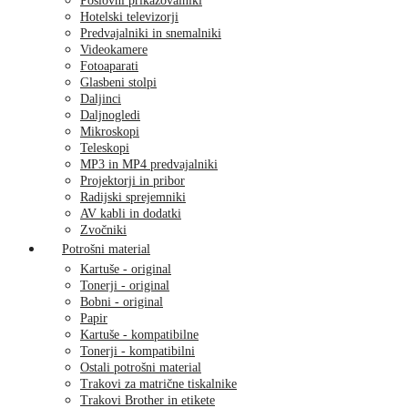
Poslovni prikazovalniki
Hotelski televizorji
Predvajalniki in snemalniki
Videokamere
Fotoaparati
Glasbeni stolpi
Daljinci
Daljnogledi
Mikroskopi
Teleskopi
MP3 in MP4 predvajalniki
Projektorji in pribor
Radijski sprejemniki
AV kabli in dodatki
Zvočniki
Potrošni material
Kartuše - original
Tonerji - original
Bobni - original
Papir
Kartuše - kompatibilne
Tonerji - kompatibilni
Ostali potrošni material
Trakovi za matrične tiskalnike
Trakovi Brother in etikete