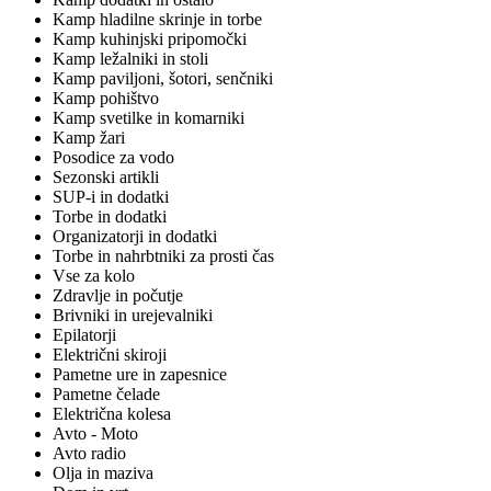
Kamp hladilne skrinje in torbe
Kamp kuhinjski pripomočki
Kamp ležalniki in stoli
Kamp paviljoni, šotori, senčniki
Kamp pohištvo
Kamp svetilke in komarniki
Kamp žari
Posodice za vodo
Sezonski artikli
SUP-i in dodatki
Torbe in dodatki
Organizatorji in dodatki
Torbe in nahrbtniki za prosti čas
Vse za kolo
Zdravlje in počutje
Brivniki in urejevalniki
Epilatorji
Električni skiroji
Pametne ure in zapesnice
Pametne čelade
Električna kolesa
Avto - Moto
Avto radio
Olja in maziva