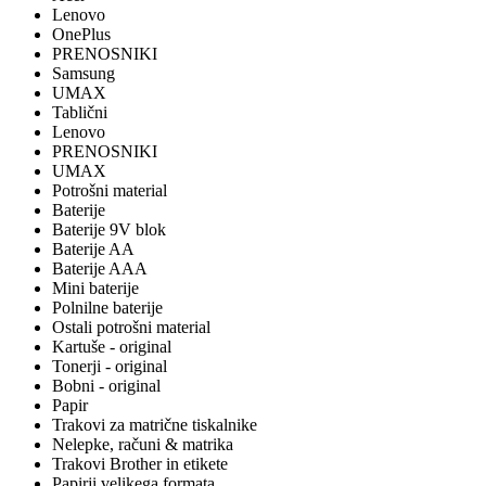
Lenovo
OnePlus
PRENOSNIKI
Samsung
UMAX
Tablični
Lenovo
PRENOSNIKI
UMAX
Potrošni material
Baterije
Baterije 9V blok
Baterije AA
Baterije AAA
Mini baterije
Polnilne baterije
Ostali potrošni material
Kartuše - original
Tonerji - original
Bobni - original
Papir
Trakovi za matrične tiskalnike
Nelepke, računi & matrika
Trakovi Brother in etikete
Papirji velikega formata