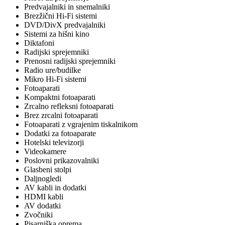
Predvajalniki in snemalniki
Brezžični Hi-Fi sistemi
DVD/DivX predvajalniki
Sistemi za hišni kino
Diktafoni
Radijski sprejemniki
Prenosni radijski sprejemniki
Radio ure/budilke
Mikro Hi-Fi sistemi
Fotoaparati
Kompaktni fotoaparati
Zrcalno refleksni fotoaparati
Brez zrcalni fotoaparati
Fotoaparati z vgrajenim tiskalnikom
Dodatki za fotoaparate
Hotelski televizorji
Videokamere
Poslovni prikazovalniki
Glasbeni stolpi
Daljnogledi
AV kabli in dodatki
HDMI kabli
AV dodatki
Zvočniki
Pisarniška oprema