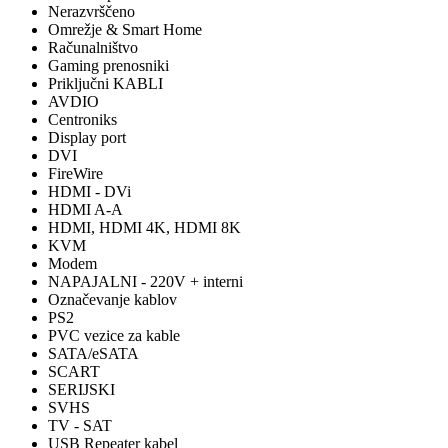
Nerazvrščeno
Omrežje & Smart Home
Računalništvo
Gaming prenosniki
Priključni KABLI
AVDIO
Centroniks
Display port
DVI
FireWire
HDMI - DVi
HDMI A-A
HDMI, HDMI 4K, HDMI 8K
KVM
Modem
NAPAJALNI - 220V + interni
Označevanje kablov
PS2
PVC vezice za kable
SATA/eSATA
SCART
SERIJSKI
SVHS
TV - SAT
USB Repeater kabel