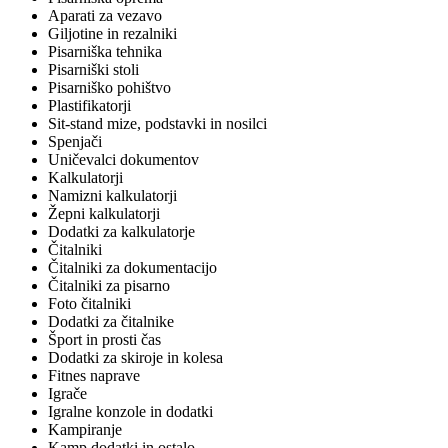
Aparati za vezavo
Giljotine in rezalniki
Pisarniška tehnika
Pisarniški stoli
Pisarniško pohištvo
Plastifikatorji
Sit-stand mize, podstavki in nosilci
Spenjači
Uničevalci dokumentov
Kalkulatorji
Namizni kalkulatorji
Žepni kalkulatorji
Dodatki za kalkulatorje
Čitalniki
Čitalniki za dokumentacijo
Čitalniki za pisarno
Foto čitalniki
Dodatki za čitalnike
Šport in prosti čas
Dodatki za skiroje in kolesa
Fitnes naprave
Igrače
Igralne konzole in dodatki
Kampiranje
Kamp dodatki in ostalo