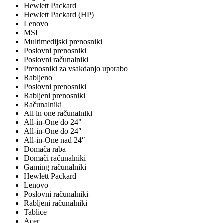
Hewlett Packard
Hewlett Packard (HP)
Lenovo
MSI
Multimedijski prenosniki
Poslovni prenosniki
Poslovni računalniki
Prenosniki za vsakdanjo uporabo
Rabljeno
Poslovni prenosniki
Rabljeni prenosniki
Računalniki
All in one računalniki
All-in-One do 24"
All-in-One do 24″
All-in-One nad 24″
Domača raba
Domači računalniki
Gaming računalniki
Hewlett Packard
Lenovo
Poslovni računalniki
Rabljeni računalniki
Tablice
Acer