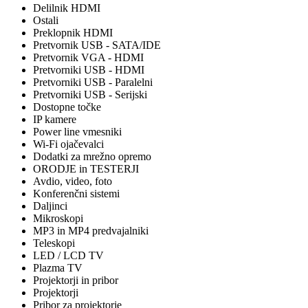
Delilnik HDMI
Ostali
Preklopnik HDMI
Pretvornik USB - SATA/IDE
Pretvornik VGA - HDMI
Pretvorniki USB - HDMI
Pretvorniki USB - Paralelni
Pretvorniki USB - Serijski
Dostopne točke
IP kamere
Power line vmesniki
Wi-Fi ojačevalci
Dodatki za mrežno opremo
ORODJE in TESTERJI
Avdio, video, foto
Konferenčni sistemi
Daljinci
Mikroskopi
MP3 in MP4 predvajalniki
Teleskopi
LED / LCD TV
Plazma TV
Projektorji in pribor
Projektorji
Pribor za projektorje