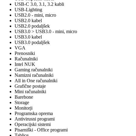
USB-C 3.0, 3.1, 3.2 kabli
USB-Lighting
USB2.0 - mini, micro
USB2.0 kabel
USB2.0 podaljšek
USB3.0 > USB3.0 - mini, micro
USB3.0 kabel
USB3.0 podaljšek
VGA
Prenosniki
Računalniki
Intel NUK
Gaming računalniki
Namizni računalniki
All in One računalniki
Grafične postaje
Mini računalniki
Barebone
Storage
Monitorji
Programska oprema
Antivirusni programi
Operacijski sistemi
Pisarniški - Office programi
Tablice