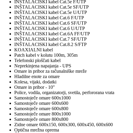
INŠTALACISKI kabel Cat.5e F/UTP
INŠTALACISKI kabel Cat.5e SF/UTP
INŠTALACISKI kabel Cat.5e U/UTP
INŠTALACISKI kabel Cat.6 F/UTP
INŠTALACISKI kabel Cat.6 SF/UTP
INŠTALACISKI kabel Cat.6 U/UTP
INŠTALACISKI kabel Cat.6A FF/UTP
INŠTALACISKI kabel Cat.7 SF/UTP
INŠTALACISKI kabel Cat.8.2 S/FTP
KOAXIALNI kabel
Patch kabel v kolutu 100m, 305m
Telefonski ploščati kabel
Neprekinjena napajanja - UPS
Omare in pribor za računalniške mreže
Hladilne enote za omare
Kolesa, vijaki, dodatki
Omare in pribor - 10"
Police, vodila, organizatorji, svetila, perfororana vrata
Samostoječe omare 600x1000
Samostoječe omare 600x600
Samostoječe omare 600x800
Samostoječe omare 800x1000
Samostoječe omare 800x800
Zidne omare 600x150, 600x300, 600x450, 600x600
Optična mrežna oprema