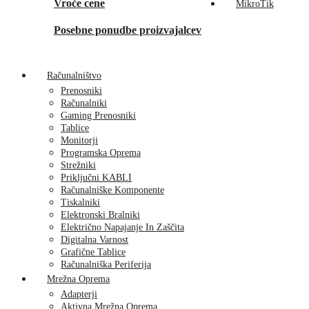
Vroče cene
MikroTik
Posebne ponudbe proizvajalcev
Računalništvo
Prenosniki
Računalniki
Gaming Prenosniki
Tablice
Monitorji
Programska Oprema
Strežniki
Priključni KABLI
Računalniške Komponente
Tiskalniki
Elektronski Bralniki
Električno Napajanje In Zaščita
Digitalna Varnost
Grafične Tablice
Računalniška Periferija
Mrežna Oprema
Adapterji
Aktivna Mrežna Oprema