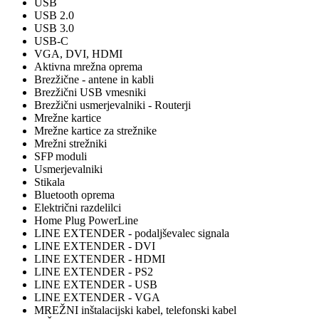
USB
USB 2.0
USB 3.0
USB-C
VGA, DVI, HDMI
Aktivna mrežna oprema
Brezžične - antene in kabli
Brezžični USB vmesniki
Brezžični usmerjevalniki - Routerji
Mrežne kartice
Mrežne kartice za strežnike
Mrežni strežniki
SFP moduli
Usmerjevalniki
Stikala
Bluetooth oprema
Električni razdelilci
Home Plug PowerLine
LINE EXTENDER - podaljševalec signala
LINE EXTENDER - DVI
LINE EXTENDER - HDMI
LINE EXTENDER - PS2
LINE EXTENDER - USB
LINE EXTENDER - VGA
MREŽNI inštalacijski kabel, telefonski kabel