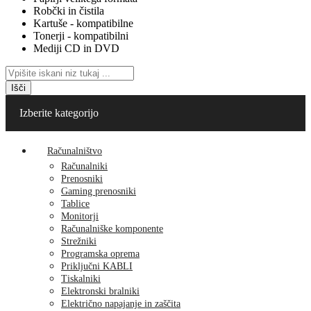
Robčki in čistila
Kartuše - kompatibilne
Tonerji - kompatibilni
Mediji CD in DVD
Išči
Izberite kategorijo
Računalništvo
Računalniki
Prenosniki
Gaming prenosniki
Tablice
Monitorji
Računalniške komponente
Strežniki
Programska oprema
Priključni KABLI
Tiskalniki
Elektronski bralniki
Električno napajanje in zaščita