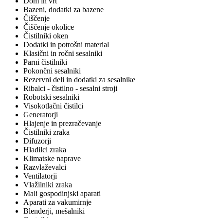
Dom in vrt
Bazeni, dodatki za bazene
Čiščenje
Čiščenje okolice
Čistilniki oken
Dodatki in potrošni material
Klasični in ročni sesalniki
Parni čistilniki
Pokončni sesalniki
Rezervni deli in dodatki za sesalnike
Ribalci - čistilno - sesalni stroji
Robotski sesalniki
Visokotlačni čistilci
Generatorji
Hlajenje in prezračevanje
Čistilniki zraka
Difuzorji
Hladilci zraka
Klimatske naprave
Razvlaževalci
Ventilatorji
Vlažilniki zraka
Mali gospodinjski aparati
Aparati za vakumirnje
Blenderji, mešalniki