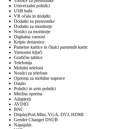
Torbice za prenosnike
Univerzalni polnilci
USB hubi
VR očala in dodatki
Dodatki za prenosnike
Dodatki za monitorje
Nosilci za monitorje
Digitalna varnost
Kripto denarnice
Pametne kartice in čitalci pametnih kartic
Varnostni ključi
Grafične tablice
Telefonija
Mobilni telefoni
Nosilci za telefone
Oprema za mobilne naprave
Ostalo
Polnilci in avto polnilci
Mrežna oprema
Adapterji
AVDIO
BNC
DisplayPort-Mini, VGA, DVI, HDMI
Gender Changer DSUB
Napajalni