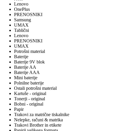
Lenovo
OnePlus
PRENOSNIKI
Samsung
UMAX
Tablični
Lenovo
PRENOSNIKI
UMAX
Potrošni material
Baterije
Baterije 9V blok
Baterije AA
Baterije AAA
Mini baterije
Polnilne baterije
Ostali potrošni material
Kartuše - original
Tonerji - original
Bobni - original
Papir
Trakovi za matrične tiskalnike
Nelepke, računi & matrika
Trakovi Brother in etikete
Papirji velikega formata