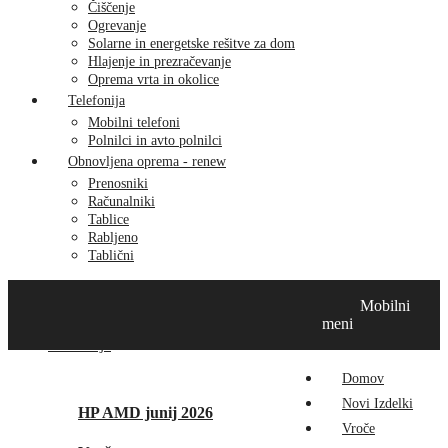
Čiščenje
Ogrevanje
Solarne in energetske rešitve za dom
Hlajenje in prezračevanje
Oprema vrta in okolice
Telefonija
Mobilni telefoni
Polnilci in avto polnilci
Obnovljena oprema - renew
Prenosniki
Računalniki
Tablice
Rabljeno
Tablični
Domov
Novi izdelki
Vroče
MikroTik
Tehnox izdelki
Mobilni
Vizualna prenova
Kontakt
O nas
meni
Promocije
Domov
Novi Izdelki
HP AMD junij 2026
Vroče