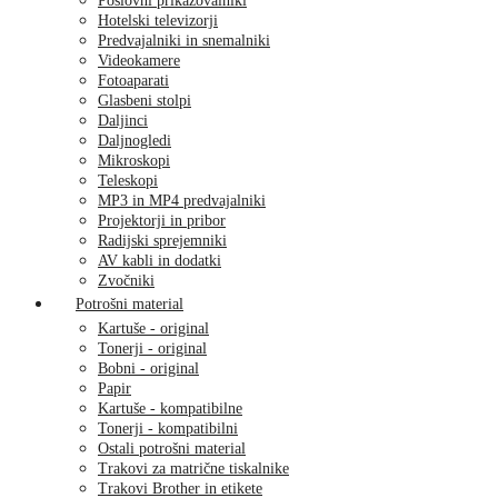
Poslovni prikazovalniki
Hotelski televizorji
Predvajalniki in snemalniki
Videokamere
Fotoaparati
Glasbeni stolpi
Daljinci
Daljnogledi
Mikroskopi
Teleskopi
MP3 in MP4 predvajalniki
Projektorji in pribor
Radijski sprejemniki
AV kabli in dodatki
Zvočniki
Potrošni material
Kartuše - original
Tonerji - original
Bobni - original
Papir
Kartuše - kompatibilne
Tonerji - kompatibilni
Ostali potrošni material
Trakovi za matrične tiskalnike
Trakovi Brother in etikete