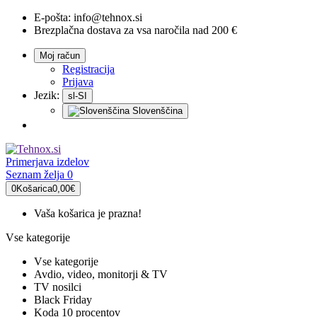
E-pošta:
info@tehnox.si
Brezplačna dostava za vsa naročila nad 200 €
Moj račun
Registracija
Prijava
Jezik:
sl-SI
Slovenščina
Primerjava
izdelov
Seznam želja
0
0
Košarica
0,00€
Vaša košarica je prazna!
Vse kategorije
Vse kategorije
Avdio, video, monitorji & TV
TV nosilci
Black Friday
Koda 10 procentov