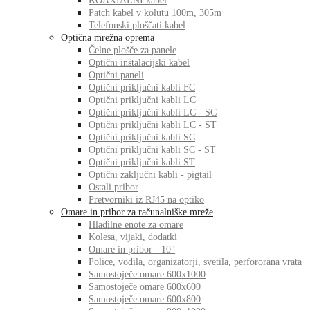
KOAXIALNI kabel
Patch kabel v kolutu 100m, 305m
Telefonski ploščati kabel
Optična mrežna oprema
Čelne plošče za panele
Optični inštalacijski kabel
Optični paneli
Optični priključni kabli FC
Optični priključni kabli LC
Optični priključni kabli LC - SC
Optični priključni kabli LC - ST
Optični priključni kabli SC
Optični priključni kabli SC - ST
Optični priključni kabli ST
Optični zaključni kabli - pigtail
Ostali pribor
Pretvorniki iz RJ45 na optiko
Omare in pribor za računalniške mreže
Hladilne enote za omare
Kolesa, vijaki, dodatki
Omare in pribor - 10"
Police, vodila, organizatorji, svetila, perfororana vrata
Samostoječe omare 600x1000
Samostoječe omare 600x600
Samostoječe omare 600x800