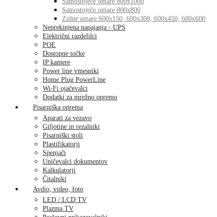
Samostoječe omare 800x1000
Samostoječe omare 800x800
Zidne omare 600x150, 600x300, 600x450, 600x600
Neprekinjena napajanja - UPS
Električni razdelilci
POE
Dostopne točke
IP kamere
Power line vmesniki
Home Plug PowerLine
Wi-Fi ojačevalci
Dodatki za mrežno opremo
Pisarniška oprema
Aparati za vezavo
Giljotine in rezalniki
Pisarniški stoli
Plastifikatorji
Spenjači
Uničevalci dokumentov
Kalkulatorji
Čitalniki
Avdio, video, foto
LED / LCD TV
Plazma TV