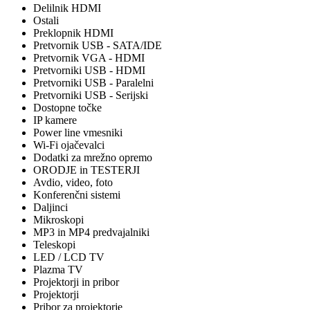
Delilnik HDMI
Ostali
Preklopnik HDMI
Pretvornik USB - SATA/IDE
Pretvornik VGA - HDMI
Pretvorniki USB - HDMI
Pretvorniki USB - Paralelni
Pretvorniki USB - Serijski
Dostopne točke
IP kamere
Power line vmesniki
Wi-Fi ojačevalci
Dodatki za mrežno opremo
ORODJE in TESTERJI
Avdio, video, foto
Konferenčni sistemi
Daljinci
Mikroskopi
MP3 in MP4 predvajalniki
Teleskopi
LED / LCD TV
Plazma TV
Projektorji in pribor
Projektorji
Pribor za projektorje