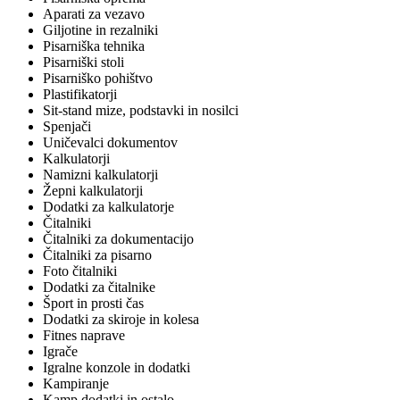
Aparati za vezavo
Giljotine in rezalniki
Pisarniška tehnika
Pisarniški stoli
Pisarniško pohištvo
Plastifikatorji
Sit-stand mize, podstavki in nosilci
Spenjači
Uničevalci dokumentov
Kalkulatorji
Namizni kalkulatorji
Žepni kalkulatorji
Dodatki za kalkulatorje
Čitalniki
Čitalniki za dokumentacijo
Čitalniki za pisarno
Foto čitalniki
Dodatki za čitalnike
Šport in prosti čas
Dodatki za skiroje in kolesa
Fitnes naprave
Igrače
Igralne konzole in dodatki
Kampiranje
Kamp dodatki in ostalo