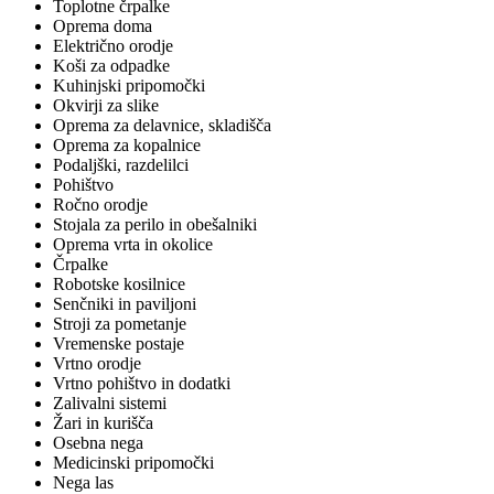
Toplotne črpalke
Oprema doma
Električno orodje
Koši za odpadke
Kuhinjski pripomočki
Okvirji za slike
Oprema za delavnice, skladišča
Oprema za kopalnice
Podaljški, razdelilci
Pohištvo
Ročno orodje
Stojala za perilo in obešalniki
Oprema vrta in okolice
Črpalke
Robotske kosilnice
Senčniki in paviljoni
Stroji za pometanje
Vremenske postaje
Vrtno orodje
Vrtno pohištvo in dodatki
Zalivalni sistemi
Žari in kurišča
Osebna nega
Medicinski pripomočki
Nega las