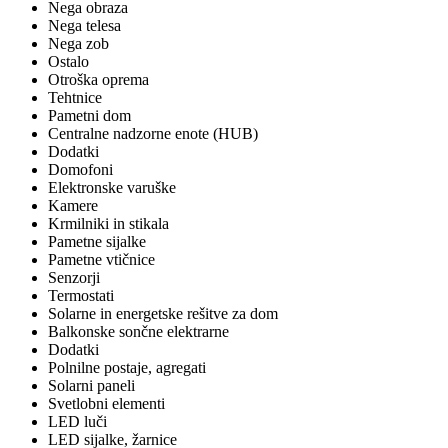
Nega obraza
Nega telesa
Nega zob
Ostalo
Otroška oprema
Tehtnice
Pametni dom
Centralne nadzorne enote (HUB)
Dodatki
Domofoni
Elektronske varuške
Kamere
Krmilniki in stikala
Pametne sijalke
Pametne vtičnice
Senzorji
Termostati
Solarne in energetske rešitve za dom
Balkonske sončne elektrarne
Dodatki
Polnilne postaje, agregati
Solarni paneli
Svetlobni elementi
LED luči
LED sijalke, žarnice