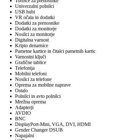
Torbice za prenosnike
Univerzalni polnilci
USB hubi
VR očala in dodatki
Dodatki za prenosnike
Dodatki za monitorje
Nosilci za monitorje
Digitalna varnost
Kripto denarnice
Pametne kartice in čitalci pametnih kartic
Varnostni ključi
Grafične tablice
Telefonija
Mobilni telefoni
Nosilci za telefone
Oprema za mobilne naprave
Ostalo
Polnilci in avto polnilci
Mrežna oprema
Adapterji
AVDIO
BNC
DisplayPort-Mini, VGA, DVI, HDMI
Gender Changer DSUB
Napajalni