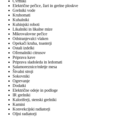
Cvrtniki
Električne pečice, žari in grelne ploskve
Grelniki vode
Kruhomati
Kuhalniki
Kuhinjski roboti
Likalniki in likalne mize
Mikrovalovne pečice
Odstranjevalci vlaken
Opekači kruha, toasterji
Ostali izdelki
Ožemalniki citrusov
Priprava kave
Priprava sladoleda in ledomati
Salamoreznice/mletje mesa
Šivalni stroji
Sokovniki
Ogrevanje
Dodatki
Električne odeje in podloge
IR grelniki
Kaloriferji, stenski grelniki
Kamini
Konvekcijski radiatorji
Oljni radiatorji