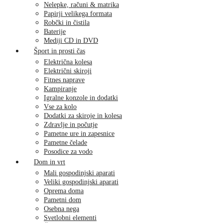
Nelepke, računi & matrika
Papirji velikega formata
Robčki in čistila
Baterije
Mediji CD in DVD
Šport in prosti čas
Električna kolesa
Električni skiroji
Fitnes naprave
Kampiranje
Igralne konzole in dodatki
Vse za kolo
Dodatki za skiroje in kolesa
Zdravlje in počutje
Pametne ure in zapesnice
Pametne čelade
Posodice za vodo
Dom in vrt
Mali gospodinjski aparati
Veliki gospodinjski aparati
Oprema doma
Pametni dom
Osebna nega
Svetlobni elementi