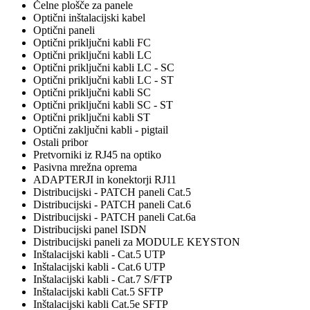
Čelne plošče za panele
Optični inštalacijski kabel
Optični paneli
Optični priključni kabli FC
Optični priključni kabli LC
Optični priključni kabli LC - SC
Optični priključni kabli LC - ST
Optični priključni kabli SC
Optični priključni kabli SC - ST
Optični priključni kabli ST
Optični zaključni kabli - pigtail
Ostali pribor
Pretvorniki iz RJ45 na optiko
Pasivna mrežna oprema
ADAPTERJI in konektorji RJ11
Distribucijski - PATCH paneli Cat.5
Distribucijski - PATCH paneli Cat.6
Distribucijski - PATCH paneli Cat.6a
Distribucijski panel ISDN
Distribucijski paneli za MODULE KEYSTON
Inštalacijski kabli - Cat.5 UTP
Inštalacijski kabli - Cat.6 UTP
Inštalacijski kabli - Cat.7 S/FTP
Inštalacijski kabli Cat.5 SFTP
Inštalacijski kabli Cat.5e SFTP