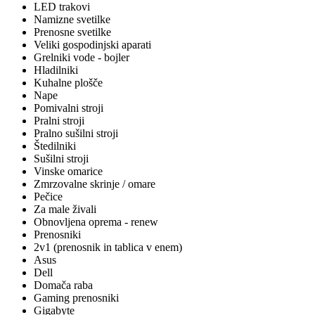
LED trakovi
Namizne svetilke
Prenosne svetilke
Veliki gospodinjski aparati
Grelniki vode - bojler
Hladilniki
Kuhalne plošče
Nape
Pomivalni stroji
Pralni stroji
Pralno sušilni stroji
Štedilniki
Sušilni stroji
Vinske omarice
Zmrzovalne skrinje / omare
Pečice
Za male živali
Obnovljena oprema - renew
Prenosniki
2v1 (prenosnik in tablica v enem)
Asus
Dell
Domača raba
Gaming prenosniki
Gigabyte