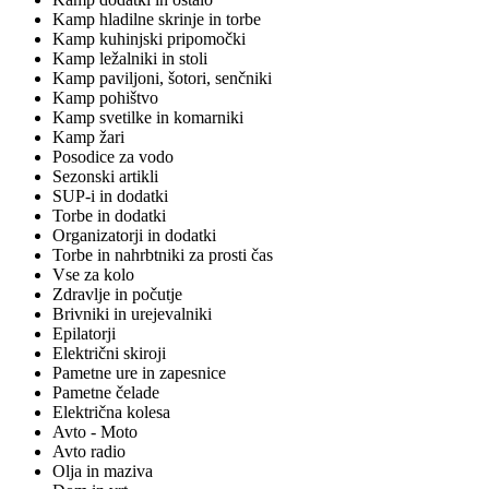
Kamp hladilne skrinje in torbe
Kamp kuhinjski pripomočki
Kamp ležalniki in stoli
Kamp paviljoni, šotori, senčniki
Kamp pohištvo
Kamp svetilke in komarniki
Kamp žari
Posodice za vodo
Sezonski artikli
SUP-i in dodatki
Torbe in dodatki
Organizatorji in dodatki
Torbe in nahrbtniki za prosti čas
Vse za kolo
Zdravlje in počutje
Brivniki in urejevalniki
Epilatorji
Električni skiroji
Pametne ure in zapesnice
Pametne čelade
Električna kolesa
Avto - Moto
Avto radio
Olja in maziva