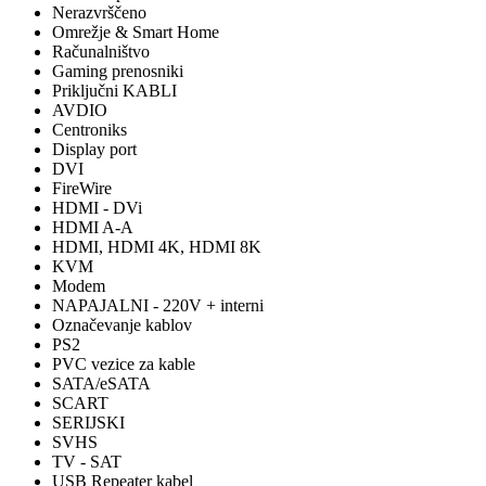
Nerazvrščeno
Omrežje & Smart Home
Računalništvo
Gaming prenosniki
Priključni KABLI
AVDIO
Centroniks
Display port
DVI
FireWire
HDMI - DVi
HDMI A-A
HDMI, HDMI 4K, HDMI 8K
KVM
Modem
NAPAJALNI - 220V + interni
Označevanje kablov
PS2
PVC vezice za kable
SATA/eSATA
SCART
SERIJSKI
SVHS
TV - SAT
USB Repeater kabel