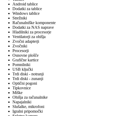
Android tablice
Dodatki za tablice
Windows tablice
Strežniki
Računalniške komponente
Dodatki za NAS naprave
Hladilniki za procesorje
Ventilatorji za ohišja
Zvočni adapterji
Zvočniki
Procesorji
Osnovne plošče
Grafične kartice
Pomnilniki
USB ključki
Trdi diski - notranji
Trdi diski - zunanji
Optični pogoni
Tipkovnice
Miške
Ohišja za računalnike
Napajalniki
Slušalke, mikrofoni
Igralni pripomočki
Spletne kamere