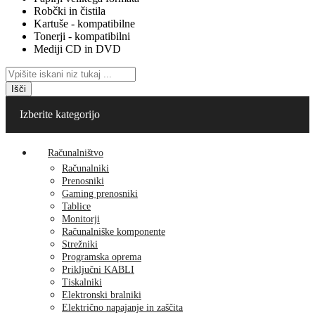
Robčki in čistila
Kartuše - kompatibilne
Tonerji - kompatibilni
Mediji CD in DVD
Išči
Izberite kategorijo
Računalništvo
Računalniki
Prenosniki
Gaming prenosniki
Tablice
Monitorji
Računalniške komponente
Strežniki
Programska oprema
Priključni KABLI
Tiskalniki
Elektronski bralniki
Električno napajanje in zaščita