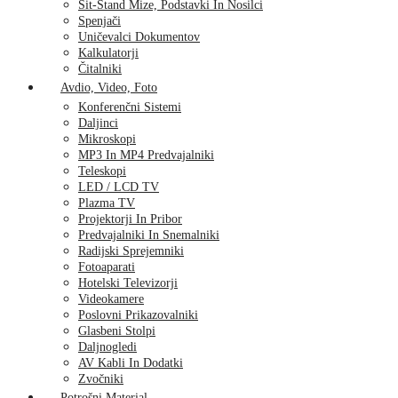
Sit-Stand Mize, Podstavki In Nosilci
Spenjači
Uničevalci Dokumentov
Kalkulatorji
Čitalniki
Avdio, Video, Foto
Konferenčni Sistemi
Daljinci
Mikroskopi
MP3 In MP4 Predvajalniki
Teleskopi
LED / LCD TV
Plazma TV
Projektorji In Pribor
Predvajalniki In Snemalniki
Radijski Sprejemniki
Fotoaparati
Hotelski Televizorji
Videokamere
Poslovni Prikazovalniki
Glasbeni Stolpi
Daljnogledi
AV Kabli In Dodatki
Zvočniki
Potrošni Material