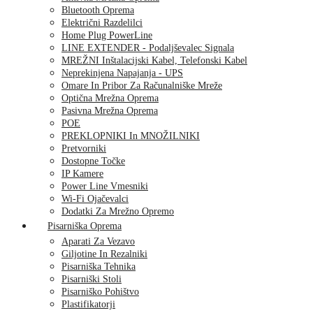
Bluetooth Oprema
Električni Razdelilci
Home Plug PowerLine
LINE EXTENDER - Podaljševalec Signala
MREŽNI Inštalacijski Kabel, Telefonski Kabel
Neprekinjena Napajanja - UPS
Omare In Pribor Za Računalniške Mreže
Optična Mrežna Oprema
Pasivna Mrežna Oprema
POE
PREKLOPNIKI In MNOŽILNIKI
Pretvorniki
Dostopne Točke
IP Kamere
Power Line Vmesniki
Wi-Fi Ojačevalci
Dodatki Za Mrežno Opremo
Pisarniška Oprema
Aparati Za Vezavo
Giljotine In Rezalniki
Pisarniška Tehnika
Pisarniški Stoli
Pisarniško Pohištvo
Plastifikatorji