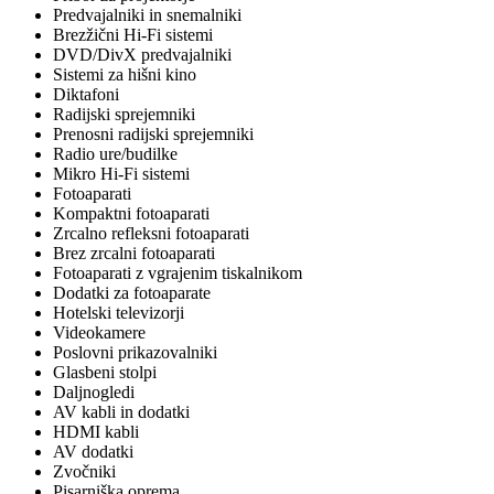
Predvajalniki in snemalniki
Brezžični Hi-Fi sistemi
DVD/DivX predvajalniki
Sistemi za hišni kino
Diktafoni
Radijski sprejemniki
Prenosni radijski sprejemniki
Radio ure/budilke
Mikro Hi-Fi sistemi
Fotoaparati
Kompaktni fotoaparati
Zrcalno refleksni fotoaparati
Brez zrcalni fotoaparati
Fotoaparati z vgrajenim tiskalnikom
Dodatki za fotoaparate
Hotelski televizorji
Videokamere
Poslovni prikazovalniki
Glasbeni stolpi
Daljnogledi
AV kabli in dodatki
HDMI kabli
AV dodatki
Zvočniki
Pisarniška oprema