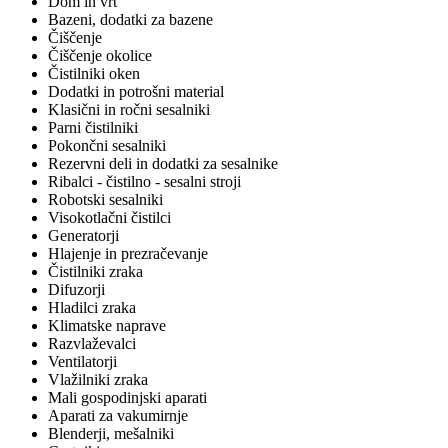
Dom in vrt
Bazeni, dodatki za bazene
Čiščenje
Čiščenje okolice
Čistilniki oken
Dodatki in potrošni material
Klasični in ročni sesalniki
Parni čistilniki
Pokončni sesalniki
Rezervni deli in dodatki za sesalnike
Ribalci - čistilno - sesalni stroji
Robotski sesalniki
Visokotlačni čistilci
Generatorji
Hlajenje in prezračevanje
Čistilniki zraka
Difuzorji
Hladilci zraka
Klimatske naprave
Razvlaževalci
Ventilatorji
Vlažilniki zraka
Mali gospodinjski aparati
Aparati za vakumirnje
Blenderji, mešalniki