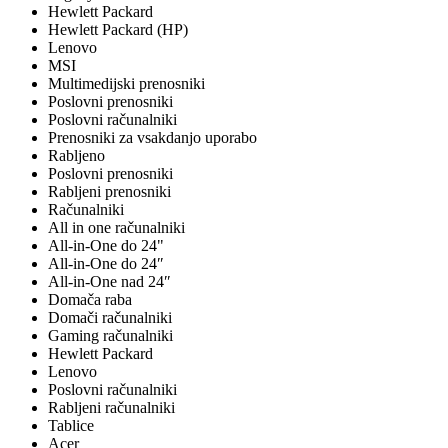
Hewlett Packard
Hewlett Packard (HP)
Lenovo
MSI
Multimedijski prenosniki
Poslovni prenosniki
Poslovni računalniki
Prenosniki za vsakdanjo uporabo
Rabljeno
Poslovni prenosniki
Rabljeni prenosniki
Računalniki
All in one računalniki
All-in-One do 24"
All-in-One do 24″
All-in-One nad 24″
Domača raba
Domači računalniki
Gaming računalniki
Hewlett Packard
Lenovo
Poslovni računalniki
Rabljeni računalniki
Tablice
Acer