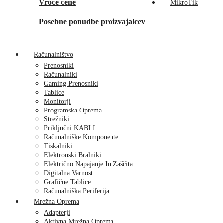
Vroče cene
MikroTik
Posebne ponudbe proizvajalcev
Računalništvo
Prenosniki
Računalniki
Gaming Prenosniki
Tablice
Monitorji
Programska Oprema
Strežniki
Priključni KABLI
Računalniške Komponente
Tiskalniki
Elektronski Bralniki
Električno Napajanje In Zaščita
Digitalna Varnost
Grafične Tablice
Računalniška Periferija
Mrežna Oprema
Adapterji
Aktivna Mrežna Oprema