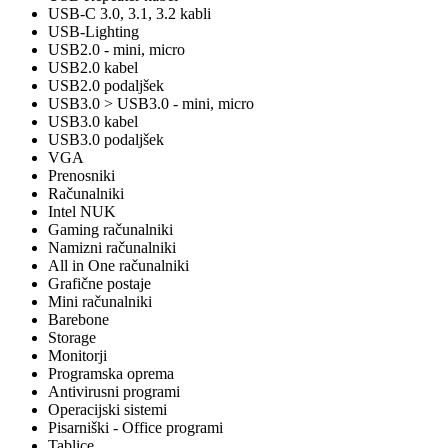
USB-C 3.0, 3.1, 3.2 kabli
USB-Lighting
USB2.0 - mini, micro
USB2.0 kabel
USB2.0 podaljšek
USB3.0 > USB3.0 - mini, micro
USB3.0 kabel
USB3.0 podaljšek
VGA
Prenosniki
Računalniki
Intel NUK
Gaming računalniki
Namizni računalniki
All in One računalniki
Grafične postaje
Mini računalniki
Barebone
Storage
Monitorji
Programska oprema
Antivirusni programi
Operacijski sistemi
Pisarniški - Office programi
Tablice