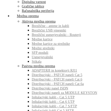
Digitalna varnost
Grafične tablice
Računalniška periferija
Mrežna oprema
Aktivna mrežna oprema
Brezžične - antene in kabli
Brezžični USB vmesniki
Brezžični usmerjevalniki - Routerji
Mrežne kartice
Mrežne kartice za strežnike
Mrežni strežniki
SFP moduli
Usmerjevalniki
Stikala
Pasivna mrežna oprema
ADAPTERJI in konektorji RJ11
Distribucijski - PATCH paneli Cat.5
Distribucijski - PATCH paneli Cat.6
Distribucijski - PATCH paneli Cat.6a
Distribucijski panel ISDN
Distribucijski paneli za MODULE KEYSTON
Inštalacijski kabli - Cat.5 UTP
Inštalacijski kabli - Cat.6 UTP
Inštalacijski kabli - Cat.7 S/FTP
Inštalacijski kabli Cat.5 SFTP