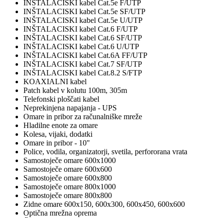
INŠTALACISKI kabel Cat.5e F/UTP
INŠTALACISKI kabel Cat.5e SF/UTP
INŠTALACISKI kabel Cat.5e U/UTP
INŠTALACISKI kabel Cat.6 F/UTP
INŠTALACISKI kabel Cat.6 SF/UTP
INŠTALACISKI kabel Cat.6 U/UTP
INŠTALACISKI kabel Cat.6A FF/UTP
INŠTALACISKI kabel Cat.7 SF/UTP
INŠTALACISKI kabel Cat.8.2 S/FTP
KOAXIALNI kabel
Patch kabel v kolutu 100m, 305m
Telefonski ploščati kabel
Neprekinjena napajanja - UPS
Omare in pribor za računalniške mreže
Hladilne enote za omare
Kolesa, vijaki, dodatki
Omare in pribor - 10"
Police, vodila, organizatorji, svetila, perfororana vrata
Samostoječe omare 600x1000
Samostoječe omare 600x600
Samostoječe omare 600x800
Samostoječe omare 800x1000
Samostoječe omare 800x800
Zidne omare 600x150, 600x300, 600x450, 600x600
Optična mrežna oprema