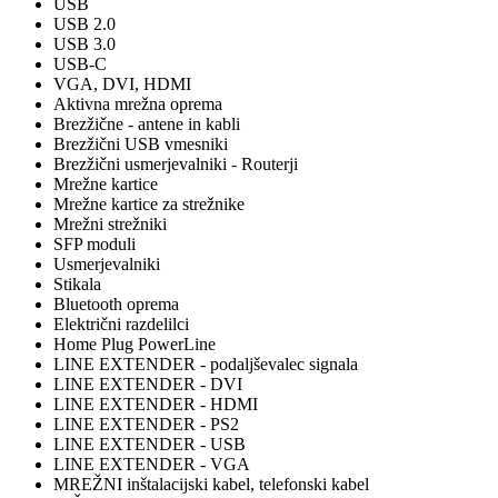
USB
USB 2.0
USB 3.0
USB-C
VGA, DVI, HDMI
Aktivna mrežna oprema
Brezžične - antene in kabli
Brezžični USB vmesniki
Brezžični usmerjevalniki - Routerji
Mrežne kartice
Mrežne kartice za strežnike
Mrežni strežniki
SFP moduli
Usmerjevalniki
Stikala
Bluetooth oprema
Električni razdelilci
Home Plug PowerLine
LINE EXTENDER - podaljševalec signala
LINE EXTENDER - DVI
LINE EXTENDER - HDMI
LINE EXTENDER - PS2
LINE EXTENDER - USB
LINE EXTENDER - VGA
MREŽNI inštalacijski kabel, telefonski kabel