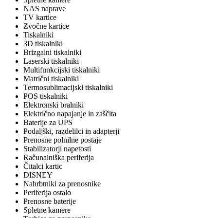
NAS naprave
TV kartice
Zvočne kartice
Tiskalniki
3D tiskalniki
Brizgalni tiskalniki
Laserski tiskalniki
Multifunkcijski tiskalniki
Matrični tiskalniki
Termosublimacijski tiskalniki
POS tiskalniki
Elektronski bralniki
Električno napajanje in zaščita
Baterije za UPS
Podaljški, razdelilci in adapterji
Prenosne polnilne postaje
Stabilizatorji napetosti
Računalniška periferija
Čitalci kartic
DISNEY
Nahrbtniki za prenosnike
Periferija ostalo
Prenosne baterije
Spletne kamere