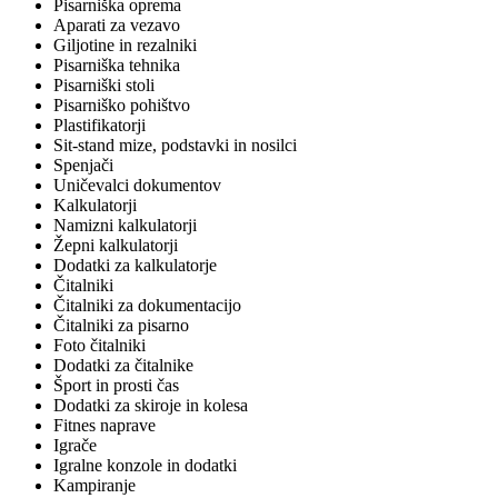
Pisarniška oprema
Aparati za vezavo
Giljotine in rezalniki
Pisarniška tehnika
Pisarniški stoli
Pisarniško pohištvo
Plastifikatorji
Sit-stand mize, podstavki in nosilci
Spenjači
Uničevalci dokumentov
Kalkulatorji
Namizni kalkulatorji
Žepni kalkulatorji
Dodatki za kalkulatorje
Čitalniki
Čitalniki za dokumentacijo
Čitalniki za pisarno
Foto čitalniki
Dodatki za čitalnike
Šport in prosti čas
Dodatki za skiroje in kolesa
Fitnes naprave
Igrače
Igralne konzole in dodatki
Kampiranje