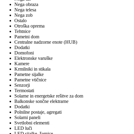
Nega obraza
Nega telesa
Nega zob
Ostalo
Otroška oprema
Tehtnice
Pametni dom
Centralne nadzorne enote (HUB)
Dodatki
Domofoni
Elektronske varuške
Kamere
Krmilniki in stikala
Pametne sijalke
Pametne vtičnice
Senzorji
Termostati
Solarne in energetske rešitve za dom
Balkonske sončne elektrarne
Dodatki
Polnilne postaje, agregati
Solarni paneli
Svetlobni elementi
LED luči
LED sijalke, žarnice