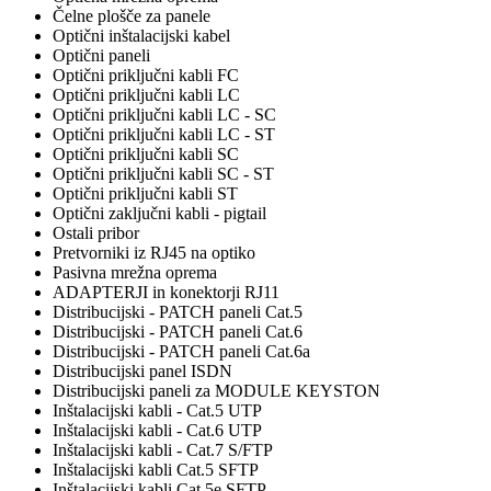
Čelne plošče za panele
Optični inštalacijski kabel
Optični paneli
Optični priključni kabli FC
Optični priključni kabli LC
Optični priključni kabli LC - SC
Optični priključni kabli LC - ST
Optični priključni kabli SC
Optični priključni kabli SC - ST
Optični priključni kabli ST
Optični zaključni kabli - pigtail
Ostali pribor
Pretvorniki iz RJ45 na optiko
Pasivna mrežna oprema
ADAPTERJI in konektorji RJ11
Distribucijski - PATCH paneli Cat.5
Distribucijski - PATCH paneli Cat.6
Distribucijski - PATCH paneli Cat.6a
Distribucijski panel ISDN
Distribucijski paneli za MODULE KEYSTON
Inštalacijski kabli - Cat.5 UTP
Inštalacijski kabli - Cat.6 UTP
Inštalacijski kabli - Cat.7 S/FTP
Inštalacijski kabli Cat.5 SFTP
Inštalacijski kabli Cat.5e SFTP