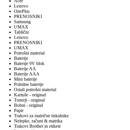
Acer
Lenovo
OnePlus
PRENOSNIKI
Samsung
UMAX
Tablični
Lenovo
PRENOSNIKI
UMAX
Potrošni material
Baterije
Baterije 9V blok
Baterije AA
Baterije AAA
Mini baterije
Polnilne baterije
Ostali potrošni material
Kartuše - original
Tonerji - original
Bobni - original
Papir
Trakovi za matrične tiskalnike
Nelepke, računi & matrika
Trakovi Brother in etikete