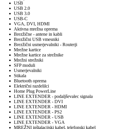
USB
USB 2.0
USB 3.0
USB-C
VGA, DVI, HDMI
Aktivna mrežna oprema
Brezžične - antene in kabli
Brezžični USB vmesniki
Brezžični usmerjevalniki - Routerji
Mrežne kartice
Mrežne kartice za strežnike
Mrežni strežniki
SFP moduli
Usmerjevalniki
Stikala
Bluetooth oprema
Električni razdelilci
Home Plug PowerLine
LINE EXTENDER - podaljševalec signala
LINE EXTENDER - DVI
LINE EXTENDER - HDMI
LINE EXTENDER - PS2
LINE EXTENDER - USB
LINE EXTENDER - VGA
MREŽNI inštalacijski kabel, telefonski kabel