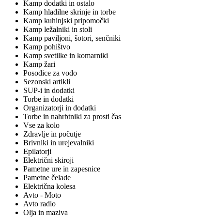
Kamp dodatki in ostalo
Kamp hladilne skrinje in torbe
Kamp kuhinjski pripomočki
Kamp ležalniki in stoli
Kamp paviljoni, šotori, senčniki
Kamp pohištvo
Kamp svetilke in komarniki
Kamp žari
Posodice za vodo
Sezonski artikli
SUP-i in dodatki
Torbe in dodatki
Organizatorji in dodatki
Torbe in nahrbtniki za prosti čas
Vse za kolo
Zdravlje in počutje
Brivniki in urejevalniki
Epilatorji
Električni skiroji
Pametne ure in zapesnice
Pametne čelade
Električna kolesa
Avto - Moto
Avto radio
Olja in maziva