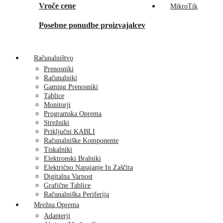
Vroče cene
MikroTik
Posebne ponudbe proizvajalcev
Računalništvo
Prenosniki
Računalniki
Gaming Prenosniki
Tablice
Monitorji
Programska Oprema
Strežniki
Priključni KABLI
Računalniške Komponente
Tiskalniki
Elektronski Bralniki
Električno Napajanje In Zaščita
Digitalna Varnost
Grafične Tablice
Računalniška Periferija
Mrežna Oprema
Adapterji