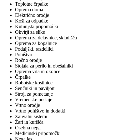
Toplotne črpalke
Oprema doma
Električno orodje
Koši za odpadke
Kuhinjski pripomočki
Okvirji za slike
Oprema za delavnice, skladišča
Oprema za kopalnice
Podaljški, razdelilci
Pohištvo
Ročno orodje
Stojala za perilo in obešalniki
Oprema vrta in okolice
Črpalke
Robotske kosilnice
Senčniki in paviljoni
Stroji za pometanje
Vremenske postaje
Vrtno orodje
Vrtno pohištvo in dodatki
Zalivalni sistemi
Žari in kurišča
Osebna nega
Medicinski pripomočki
Nega las