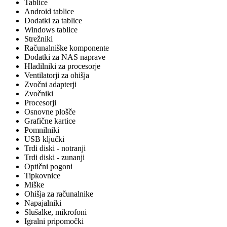
Tablice
Android tablice
Dodatki za tablice
Windows tablice
Strežniki
Računalniške komponente
Dodatki za NAS naprave
Hladilniki za procesorje
Ventilatorji za ohišja
Zvočni adapterji
Zvočniki
Procesorji
Osnovne plošče
Grafične kartice
Pomnilniki
USB ključki
Trdi diski - notranji
Trdi diski - zunanji
Optični pogoni
Tipkovnice
Miške
Ohišja za računalnike
Napajalniki
Slušalke, mikrofoni
Igralni pripomočki