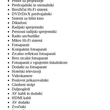
Pribor za projektorje
Predvajalniki in snemalniki
Brezžični Hi-Fi sistemi
DVD/DivX predvajalniki
Sistemi za hišni kino
Diktafoni
Radijski sprejemniki
Prenosni radijski sprejemniki
Radio ure/budilke
Mikro Hi-Fi sistemi
Fotoaparati
Kompaktni fotoaparati
Zrcalno refleksni fotoaparati
Brez zrcalni fotoaparati
Fotoaparati z vgrajenim tiskalnikom
Dodatki za fotoaparate
Hotelski televizorji
Videokamere
Poslovni prikazovalniki
Glasbeni stolpi
Daljnogledi
AV kabli in dodatki
HDMI kabli
AV dodatki
Zvočniki