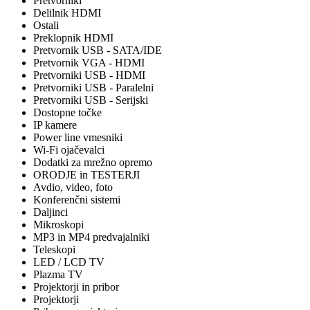
Pretvorniki
Delilnik HDMI
Ostali
Preklopnik HDMI
Pretvornik USB - SATA/IDE
Pretvornik VGA - HDMI
Pretvorniki USB - HDMI
Pretvorniki USB - Paralelni
Pretvorniki USB - Serijski
Dostopne točke
IP kamere
Power line vmesniki
Wi-Fi ojačevalci
Dodatki za mrežno opremo
ORODJE in TESTERJI
Avdio, video, foto
Konferenčni sistemi
Daljinci
Mikroskopi
MP3 in MP4 predvajalniki
Teleskopi
LED / LCD TV
Plazma TV
Projektorji in pribor
Projektorji