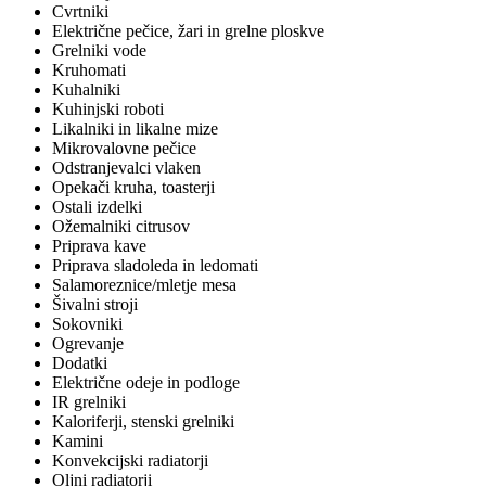
Cvrtniki
Električne pečice, žari in grelne ploskve
Grelniki vode
Kruhomati
Kuhalniki
Kuhinjski roboti
Likalniki in likalne mize
Mikrovalovne pečice
Odstranjevalci vlaken
Opekači kruha, toasterji
Ostali izdelki
Ožemalniki citrusov
Priprava kave
Priprava sladoleda in ledomati
Salamoreznice/mletje mesa
Šivalni stroji
Sokovniki
Ogrevanje
Dodatki
Električne odeje in podloge
IR grelniki
Kaloriferji, stenski grelniki
Kamini
Konvekcijski radiatorji
Oljni radiatorji