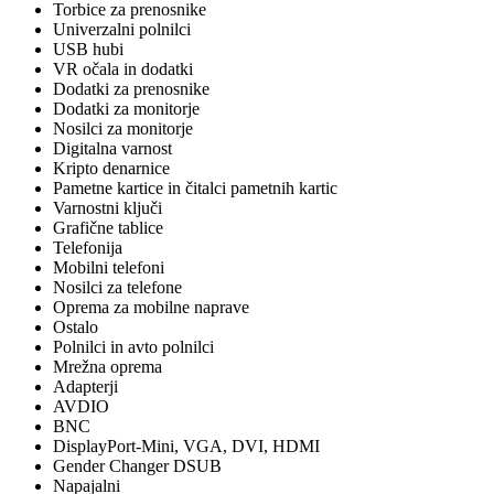
Torbice za prenosnike
Univerzalni polnilci
USB hubi
VR očala in dodatki
Dodatki za prenosnike
Dodatki za monitorje
Nosilci za monitorje
Digitalna varnost
Kripto denarnice
Pametne kartice in čitalci pametnih kartic
Varnostni ključi
Grafične tablice
Telefonija
Mobilni telefoni
Nosilci za telefone
Oprema za mobilne naprave
Ostalo
Polnilci in avto polnilci
Mrežna oprema
Adapterji
AVDIO
BNC
DisplayPort-Mini, VGA, DVI, HDMI
Gender Changer DSUB
Napajalni