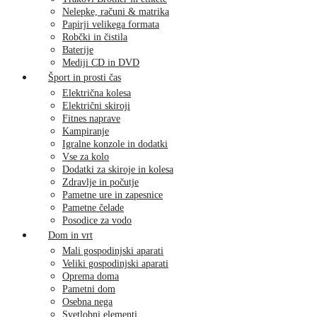
Nelepke, računi & matrika
Papirji velikega formata
Robčki in čistila
Baterije
Mediji CD in DVD
Šport in prosti čas
Električna kolesa
Električni skiroji
Fitnes naprave
Kampiranje
Igralne konzole in dodatki
Vse za kolo
Dodatki za skiroje in kolesa
Zdravlje in počutje
Pametne ure in zapesnice
Pametne čelade
Posodice za vodo
Dom in vrt
Mali gospodinjski aparati
Veliki gospodinjski aparati
Oprema doma
Pametni dom
Osebna nega
Svetlobni elementi