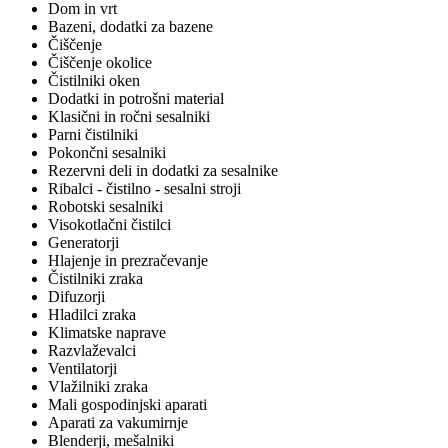
Dom in vrt
Bazeni, dodatki za bazene
Čiščenje
Čiščenje okolice
Čistilniki oken
Dodatki in potrošni material
Klasični in ročni sesalniki
Parni čistilniki
Pokončni sesalniki
Rezervni deli in dodatki za sesalnike
Ribalci - čistilno - sesalni stroji
Robotski sesalniki
Visokotlačni čistilci
Generatorji
Hlajenje in prezračevanje
Čistilniki zraka
Difuzorji
Hladilci zraka
Klimatske naprave
Razvlaževalci
Ventilatorji
Vlažilniki zraka
Mali gospodinjski aparati
Aparati za vakumirnje
Blenderji, mešalniki