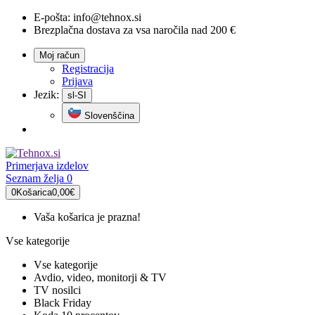
E-pošta:
info@tehnox.si
Brezplačna dostava za vsa naročila nad 200 €
Moj račun
Registracija
Prijava
Jezik:
sl-SI
Slovenščina
Primerjava
izdelov
Seznam želja
0
0
Košarica
0,00€
Vaša košarica je prazna!
Vse kategorije
Vse kategorije
Avdio, video, monitorji & TV
TV nosilci
Black Friday