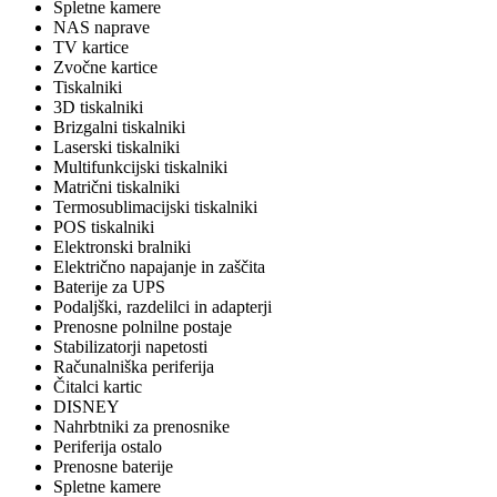
Spletne kamere
NAS naprave
TV kartice
Zvočne kartice
Tiskalniki
3D tiskalniki
Brizgalni tiskalniki
Laserski tiskalniki
Multifunkcijski tiskalniki
Matrični tiskalniki
Termosublimacijski tiskalniki
POS tiskalniki
Elektronski bralniki
Električno napajanje in zaščita
Baterije za UPS
Podaljški, razdelilci in adapterji
Prenosne polnilne postaje
Stabilizatorji napetosti
Računalniška periferija
Čitalci kartic
DISNEY
Nahrbtniki za prenosnike
Periferija ostalo
Prenosne baterije
Spletne kamere