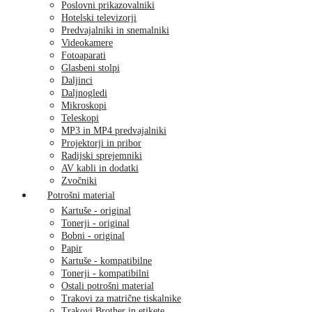
Poslovni prikazovalniki
Hotelski televizorji
Predvajalniki in snemalniki
Videokamere
Fotoaparati
Glasbeni stolpi
Daljinci
Daljnogledi
Mikroskopi
Teleskopi
MP3 in MP4 predvajalniki
Projektorji in pribor
Radijski sprejemniki
AV kabli in dodatki
Zvočniki
Potrošni material
Kartuše - original
Tonerji - original
Bobni - original
Papir
Kartuše - kompatibilne
Tonerji - kompatibilni
Ostali potrošni material
Trakovi za matrične tiskalnike
Trakovi Brother in etikete