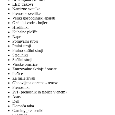
LED trakovi
Namizne svetilke
Prenosne svetilke
Veliki gospodinjski aparati
Grelniki vode - bojler
Hladilniki
Kuhalne plošče
Nape
Pomivalni stroji
Pralni stroji
Pralno sušilni stroji
Štedilniki
Sušilni stroji
Vinske omarice
Zmrzovalne skrinje / omare
Pečice
Za male živali
Obnovljena oprema - renew
Prenosniki
2v1 (prenosnik in tablica v enem)
Asus
Dell
Domača raba
Gaming prenosniki