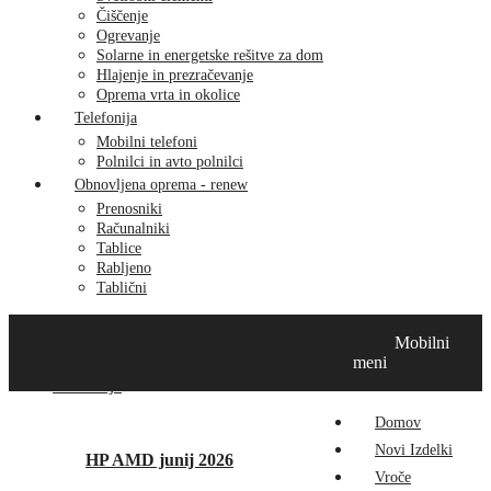
Čiščenje
Ogrevanje
Solarne in energetske rešitve za dom
Hlajenje in prezračevanje
Oprema vrta in okolice
Telefonija
Mobilni telefoni
Polnilci in avto polnilci
Obnovljena oprema - renew
Prenosniki
Računalniki
Tablice
Rabljeno
Tablični
Domov
Novi izdelki
Vroče
MikroTik
Tehnox izdelki
Mobilni
Vizualna prenova
Kontakt
O nas
meni
Promocije
Domov
Novi Izdelki
HP AMD junij 2026
Vroče