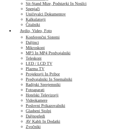
Sit-Stand Mize, Podstavki In Nosilci
Spenjači
Uničevalci Dokumentov
Kalkulatorji
Čitalniki
Avdio, Video, Foto
Konferenčni Sistemi
Daljinci
Mikroskopi
MP3 In MP4 Predvajalniki
Teleskopi
LED / LCD TV
Plazma TV
Projektorji In Pribor
Predvajalniki In Snemalniki
Radijski Sprejemniki
Fotoaparati
Hotelski Televizorji
Videokamere
Poslovni Prikazovalniki
Glasbeni Stolpi
Daljnogledi
AV Kabli In Dodatki
Zvočniki