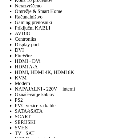
Koda 10 procentov
Nerazvrščeno
Omrežje & Smart Home
Računalništvo
Gaming prenosniki
Priključni KABLI
AVDIO
Centroniks
Display port
DVI
FireWire
HDMI - DVi
HDMI A-A
HDMI, HDMI 4K, HDMI 8K
KVM
Modem
NAPAJALNI - 220V + interni
Označevanje kablov
PS2
PVC vezice za kable
SATA/eSATA
SCART
SERIJSKI
SVHS
TV - SAT