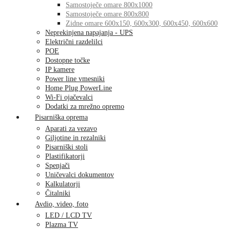
Samostoječe omare 800x1000
Samostoječe omare 800x800
Zidne omare 600x150, 600x300, 600x450, 600x600
Neprekinjena napajanja - UPS
Električni razdelilci
POE
Dostopne točke
IP kamere
Power line vmesniki
Home Plug PowerLine
Wi-Fi ojačevalci
Dodatki za mrežno opremo
Pisarniška oprema
Aparati za vezavo
Giljotine in rezalniki
Pisarniški stoli
Plastifikatorji
Spenjači
Uničevalci dokumentov
Kalkulatorji
Čitalniki
Avdio, video, foto
LED / LCD TV
Plazma TV