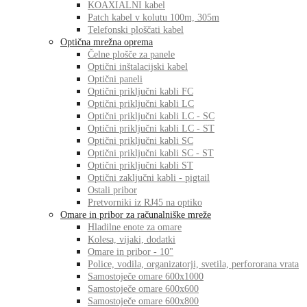
KOAXIALNI kabel
Patch kabel v kolutu 100m, 305m
Telefonski ploščati kabel
Optična mrežna oprema
Čelne plošče za panele
Optični inštalacijski kabel
Optični paneli
Optični priključni kabli FC
Optični priključni kabli LC
Optični priključni kabli LC - SC
Optični priključni kabli LC - ST
Optični priključni kabli SC
Optični priključni kabli SC - ST
Optični priključni kabli ST
Optični zaključni kabli - pigtail
Ostali pribor
Pretvorniki iz RJ45 na optiko
Omare in pribor za računalniške mreže
Hladilne enote za omare
Kolesa, vijaki, dodatki
Omare in pribor - 10"
Police, vodila, organizatorji, svetila, perfororana vrata
Samostoječe omare 600x1000
Samostoječe omare 600x600
Samostoječe omare 600x800