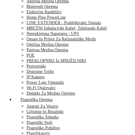
Aktivna Mrežna Oprema
Bluetooth Oprema
Električni Razdelilci
Home Plug PowerLine
LINE EXTENDER - Podaljševalec Signala
MREŽNI Inštalacijski Kabel, Telefonski Kabel
Neprekinjena Napajanja - UPS
Omare In Pribor Za Računalniške Mreže
Optična Mrežna Oprema
Pasivna Mrežna Oprema
POE
PREKLOPNIKI In MNOŽILNIKI
Pretvorniki
Dostopne Točke
IP Kamere
Power Line Vmesniki
Wi-Fi Ojačevalci
Dodatki Za Mrežno Opremo
Pisarniška Oprema
Aparati Za Vezavo
Giljotine In Rezalniki
Pisarniška Tehnika
Pisarniški Stoli
Pisarniško Pohištvo
Plastifikatorji