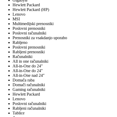
Gigabyte
Hewlett Packard
Hewlett Packard (HP)
Lenovo
MSI
Multimedijski prenosniki
Poslovni prenosniki
Poslovni računalniki
Prenosniki za vsakdanjo uporabo
Rabljeno
Poslovni prenosniki
Rabljeni prenosniki
Računalniki
All in one računalniki
All-in-One do 24"
All-in-One do 24″
All-in-One nad 24″
Domača raba
Domači računalniki
Gaming računalniki
Hewlett Packard
Lenovo
Poslovni računalniki
Rabljeni računalniki
Tablice