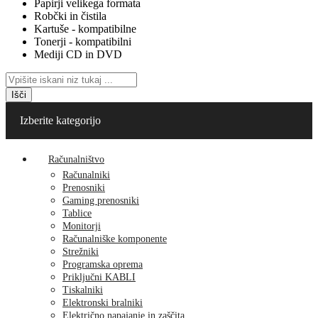
Papirji velikega formata
Robčki in čistila
Kartuše - kompatibilne
Tonerji - kompatibilni
Mediji CD in DVD
Išči
Izberite kategorijo
Računalništvo
Računalniki
Prenosniki
Gaming prenosniki
Tablice
Monitorji
Računalniške komponente
Strežniki
Programska oprema
Priključni KABLI
Tiskalniki
Elektronski bralniki
Električno napajanje in zaščita