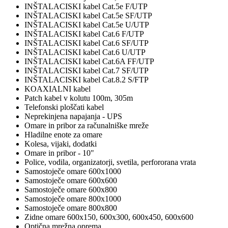
INŠTALACISKI kabel Cat.5e F/UTP
INŠTALACISKI kabel Cat.5e SF/UTP
INŠTALACISKI kabel Cat.5e U/UTP
INŠTALACISKI kabel Cat.6 F/UTP
INŠTALACISKI kabel Cat.6 SF/UTP
INŠTALACISKI kabel Cat.6 U/UTP
INŠTALACISKI kabel Cat.6A FF/UTP
INŠTALACISKI kabel Cat.7 SF/UTP
INŠTALACISKI kabel Cat.8.2 S/FTP
KOAXIALNI kabel
Patch kabel v kolutu 100m, 305m
Telefonski ploščati kabel
Neprekinjena napajanja - UPS
Omare in pribor za računalniške mreže
Hladilne enote za omare
Kolesa, vijaki, dodatki
Omare in pribor - 10"
Police, vodila, organizatorji, svetila, perfororana vrata
Samostoječe omare 600x1000
Samostoječe omare 600x600
Samostoječe omare 600x800
Samostoječe omare 800x1000
Samostoječe omare 800x800
Zidne omare 600x150, 600x300, 600x450, 600x600
Optična mrežna oprema