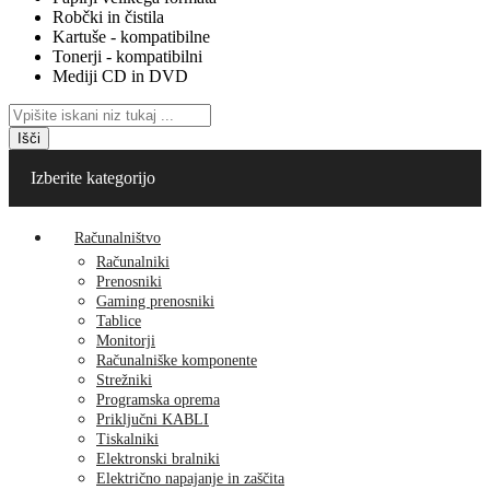
Robčki in čistila
Kartuše - kompatibilne
Tonerji - kompatibilni
Mediji CD in DVD
Išči
Izberite kategorijo
Računalništvo
Računalniki
Prenosniki
Gaming prenosniki
Tablice
Monitorji
Računalniške komponente
Strežniki
Programska oprema
Priključni KABLI
Tiskalniki
Elektronski bralniki
Električno napajanje in zaščita