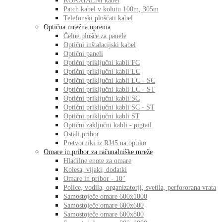
KOAXIALNI kabel
Patch kabel v kolutu 100m, 305m
Telefonski ploščati kabel
Optična mrežna oprema
Čelne plošče za panele
Optični inštalacijski kabel
Optični paneli
Optični priključni kabli FC
Optični priključni kabli LC
Optični priključni kabli LC - SC
Optični priključni kabli LC - ST
Optični priključni kabli SC
Optični priključni kabli SC - ST
Optični priključni kabli ST
Optični zaključni kabli - pigtail
Ostali pribor
Pretvorniki iz RJ45 na optiko
Omare in pribor za računalniške mreže
Hladilne enote za omare
Kolesa, vijaki, dodatki
Omare in pribor - 10"
Police, vodila, organizatorji, svetila, perfororana vrata
Samostoječe omare 600x1000
Samostoječe omare 600x600
Samostoječe omare 600x800