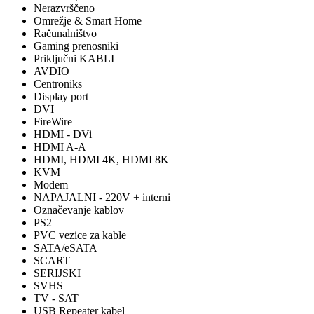
Nerazvrščeno
Omrežje & Smart Home
Računalništvo
Gaming prenosniki
Priključni KABLI
AVDIO
Centroniks
Display port
DVI
FireWire
HDMI - DVi
HDMI A-A
HDMI, HDMI 4K, HDMI 8K
KVM
Modem
NAPAJALNI - 220V + interni
Označevanje kablov
PS2
PVC vezice za kable
SATA/eSATA
SCART
SERIJSKI
SVHS
TV - SAT
USB Repeater kabel