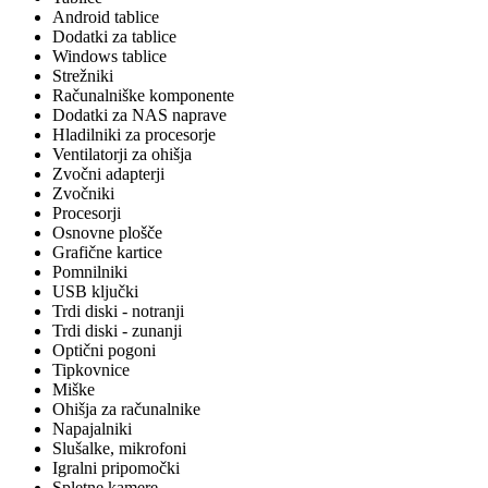
Android tablice
Dodatki za tablice
Windows tablice
Strežniki
Računalniške komponente
Dodatki za NAS naprave
Hladilniki za procesorje
Ventilatorji za ohišja
Zvočni adapterji
Zvočniki
Procesorji
Osnovne plošče
Grafične kartice
Pomnilniki
USB ključki
Trdi diski - notranji
Trdi diski - zunanji
Optični pogoni
Tipkovnice
Miške
Ohišja za računalnike
Napajalniki
Slušalke, mikrofoni
Igralni pripomočki
Spletne kamere