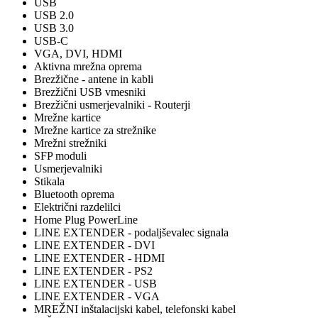
USB
USB 2.0
USB 3.0
USB-C
VGA, DVI, HDMI
Aktivna mrežna oprema
Brezžične - antene in kabli
Brezžični USB vmesniki
Brezžični usmerjevalniki - Routerji
Mrežne kartice
Mrežne kartice za strežnike
Mrežni strežniki
SFP moduli
Usmerjevalniki
Stikala
Bluetooth oprema
Električni razdelilci
Home Plug PowerLine
LINE EXTENDER - podaljševalec signala
LINE EXTENDER - DVI
LINE EXTENDER - HDMI
LINE EXTENDER - PS2
LINE EXTENDER - USB
LINE EXTENDER - VGA
MREŽNI inštalacijski kabel, telefonski kabel