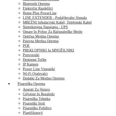
Bluetooth Oprema
Električni Razdelilci
Home Plug PowerLine
LINE EXTENDER - Podaljševalec Signala
MREŽNI Inštalacijski Kabel, Telefonski Kabel
Neprekinjena Napajanja - UPS
Omare In Pribor Za Računalniške Mreže
Optična Mrežna Oprema
Pasivna Mrežna Oprema
POE
PREKLOPNIKI In MNOŽILNIKI
Pretvorniki
Dostopne Točke
IP Kamere
Power Line Vmesniki
Wi-Fi Ojačevalci
Dodatki Za Mrežno Opremo
Pisarniška Oprema
Aparati Za Vezavo
Giljotine In Rezalniki
Pisarniška Tehnika
Pisarniški Stoli
Pisarniško Pohištvo
Plastifikatorji