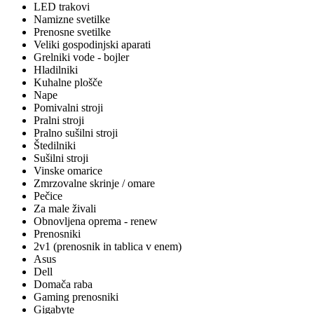
LED trakovi
Namizne svetilke
Prenosne svetilke
Veliki gospodinjski aparati
Grelniki vode - bojler
Hladilniki
Kuhalne plošče
Nape
Pomivalni stroji
Pralni stroji
Pralno sušilni stroji
Štedilniki
Sušilni stroji
Vinske omarice
Zmrzovalne skrinje / omare
Pečice
Za male živali
Obnovljena oprema - renew
Prenosniki
2v1 (prenosnik in tablica v enem)
Asus
Dell
Domača raba
Gaming prenosniki
Gigabyte