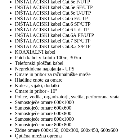
INŠTALACISKI kabel Cat.5e F/UTP
INŠTALACISKI kabel Cat.5e SF/UTP
INŠTALACISKI kabel Cat.5e U/UTP
INŠTALACISKI kabel Cat.6 F/UTP
INŠTALACISKI kabel Cat.6 SF/UTP
INŠTALACISKI kabel Cat.6 U/UTP
INŠTALACISKI kabel Cat.6A FF/UTP
INŠTALACISKI kabel Cat.7 SF/UTP
INŠTALACISKI kabel Cat.8.2 S/FTP
KOAXIALNI kabel
Patch kabel v kolutu 100m, 305m
Telefonski ploščati kabel
Neprekinjena napajanja - UPS
Omare in pribor za računalniške mreže
Hladilne enote za omare
Kolesa, vijaki, dodatki
Omare in pribor - 10"
Police, vodila, organizatorji, svetila, perfororana vrata
Samostoječe omare 600x1000
Samostoječe omare 600x600
Samostoječe omare 600x800
Samostoječe omare 800x1000
Samostoječe omare 800x800
Zidne omare 600x150, 600x300, 600x450, 600x600
Optična mrežna oprema