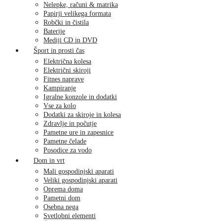
Nelepke, računi & matrika
Papirji velikega formata
Robčki in čistila
Baterije
Mediji CD in DVD
Šport in prosti čas
Električna kolesa
Električni skiroji
Fitnes naprave
Kampiranje
Igralne konzole in dodatki
Vse za kolo
Dodatki za skiroje in kolesa
Zdravlje in počutje
Pametne ure in zapesnice
Pametne čelade
Posodice za vodo
Dom in vrt
Mali gospodinjski aparati
Veliki gospodinjski aparati
Oprema doma
Pametni dom
Osebna nega
Svetlobni elementi