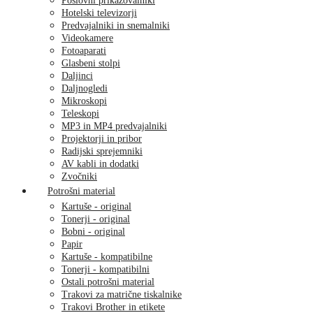
Poslovni prikazovalniki
Hotelski televizorji
Predvajalniki in snemalniki
Videokamere
Fotoaparati
Glasbeni stolpi
Daljinci
Daljnogledi
Mikroskopi
Teleskopi
MP3 in MP4 predvajalniki
Projektorji in pribor
Radijski sprejemniki
AV kabli in dodatki
Zvočniki
Potrošni material
Kartuše - original
Tonerji - original
Bobni - original
Papir
Kartuše - kompatibilne
Tonerji - kompatibilni
Ostali potrošni material
Trakovi za matrične tiskalnike
Trakovi Brother in etikete