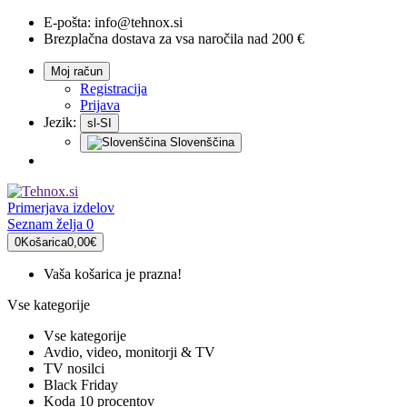
E-pošta:
info@tehnox.si
Brezplačna dostava za vsa naročila nad 200 €
Moj račun
Registracija
Prijava
Jezik:
sl-SI
Slovenščina
Primerjava
izdelov
Seznam želja
0
0
Košarica
0,00€
Vaša košarica je prazna!
Vse kategorije
Vse kategorije
Avdio, video, monitorji & TV
TV nosilci
Black Friday
Koda 10 procentov