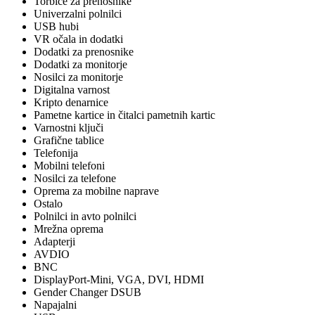
Torbice za prenosnike
Univerzalni polnilci
USB hubi
VR očala in dodatki
Dodatki za prenosnike
Dodatki za monitorje
Nosilci za monitorje
Digitalna varnost
Kripto denarnice
Pametne kartice in čitalci pametnih kartic
Varnostni ključi
Grafične tablice
Telefonija
Mobilni telefoni
Nosilci za telefone
Oprema za mobilne naprave
Ostalo
Polnilci in avto polnilci
Mrežna oprema
Adapterji
AVDIO
BNC
DisplayPort-Mini, VGA, DVI, HDMI
Gender Changer DSUB
Napajalni