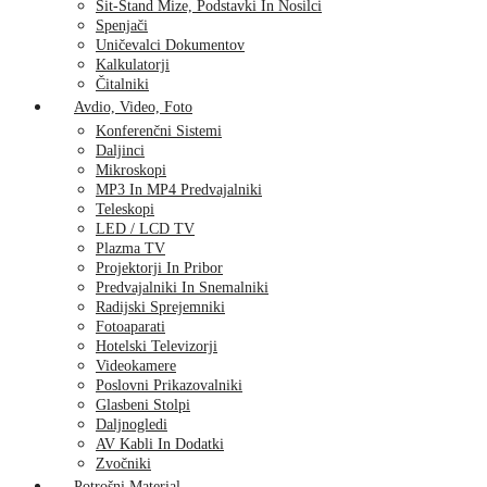
Sit-Stand Mize, Podstavki In Nosilci
Spenjači
Uničevalci Dokumentov
Kalkulatorji
Čitalniki
Avdio, Video, Foto
Konferenčni Sistemi
Daljinci
Mikroskopi
MP3 In MP4 Predvajalniki
Teleskopi
LED / LCD TV
Plazma TV
Projektorji In Pribor
Predvajalniki In Snemalniki
Radijski Sprejemniki
Fotoaparati
Hotelski Televizorji
Videokamere
Poslovni Prikazovalniki
Glasbeni Stolpi
Daljnogledi
AV Kabli In Dodatki
Zvočniki
Potrošni Material