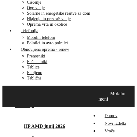
Čiščenje
Ogrevanje
Solarne in energetske rešitve za dom
Hlajenje in prezračevanje
Oprema vrta in okolice
Telefonija
Mobilni telefoni
Polnilci in avto polnilci
Obnovljena oprema - renew
Prenosniki
Računalniki
Tablice
Rabljeno
Tablični
Domov
Novi izdelki
Vroče
MikroTik
Tehnox izdelki
Mobilni
Vizualna prenova
Kontakt
O nas
meni
Promocije
Domov
Novi Izdelki
HP AMD junij 2026
Vroče