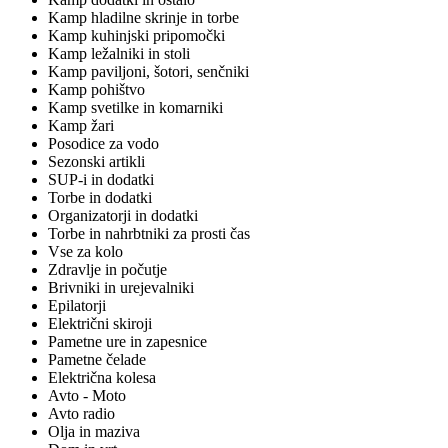
Kamp hladilne skrinje in torbe
Kamp kuhinjski pripomočki
Kamp ležalniki in stoli
Kamp paviljoni, šotori, senčniki
Kamp pohištvo
Kamp svetilke in komarniki
Kamp žari
Posodice za vodo
Sezonski artikli
SUP-i in dodatki
Torbe in dodatki
Organizatorji in dodatki
Torbe in nahrbtniki za prosti čas
Vse za kolo
Zdravlje in počutje
Brivniki in urejevalniki
Epilatorji
Električni skiroji
Pametne ure in zapesnice
Pametne čelade
Električna kolesa
Avto - Moto
Avto radio
Olja in maziva