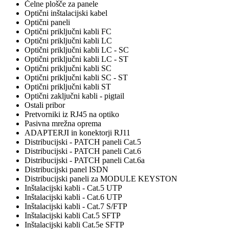
Čelne plošče za panele
Optični inštalacijski kabel
Optični paneli
Optični priključni kabli FC
Optični priključni kabli LC
Optični priključni kabli LC - SC
Optični priključni kabli LC - ST
Optični priključni kabli SC
Optični priključni kabli SC - ST
Optični priključni kabli ST
Optični zaključni kabli - pigtail
Ostali pribor
Pretvorniki iz RJ45 na optiko
Pasivna mrežna oprema
ADAPTERJI in konektorji RJ11
Distribucijski - PATCH paneli Cat.5
Distribucijski - PATCH paneli Cat.6
Distribucijski - PATCH paneli Cat.6a
Distribucijski panel ISDN
Distribucijski paneli za MODULE KEYSTON
Inštalacijski kabli - Cat.5 UTP
Inštalacijski kabli - Cat.6 UTP
Inštalacijski kabli - Cat.7 S/FTP
Inštalacijski kabli Cat.5 SFTP
Inštalacijski kabli Cat.5e SFTP