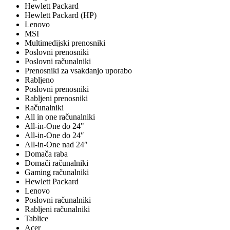
Hewlett Packard
Hewlett Packard (HP)
Lenovo
MSI
Multimedijski prenosniki
Poslovni prenosniki
Poslovni računalniki
Prenosniki za vsakdanjo uporabo
Rabljeno
Poslovni prenosniki
Rabljeni prenosniki
Računalniki
All in one računalniki
All-in-One do 24"
All-in-One do 24″
All-in-One nad 24″
Domača raba
Domači računalniki
Gaming računalniki
Hewlett Packard
Lenovo
Poslovni računalniki
Rabljeni računalniki
Tablice
Acer