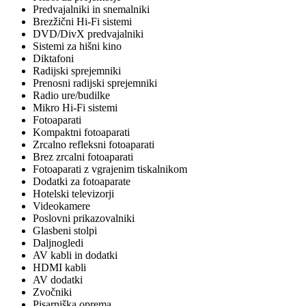
Predvajalniki in snemalniki
Brezžični Hi-Fi sistemi
DVD/DivX predvajalniki
Sistemi za hišni kino
Diktafoni
Radijski sprejemniki
Prenosni radijski sprejemniki
Radio ure/budilke
Mikro Hi-Fi sistemi
Fotoaparati
Kompaktni fotoaparati
Zrcalno refleksni fotoaparati
Brez zrcalni fotoaparati
Fotoaparati z vgrajenim tiskalnikom
Dodatki za fotoaparate
Hotelski televizorji
Videokamere
Poslovni prikazovalniki
Glasbeni stolpi
Daljnogledi
AV kabli in dodatki
HDMI kabli
AV dodatki
Zvočniki
Pisarniška oprema