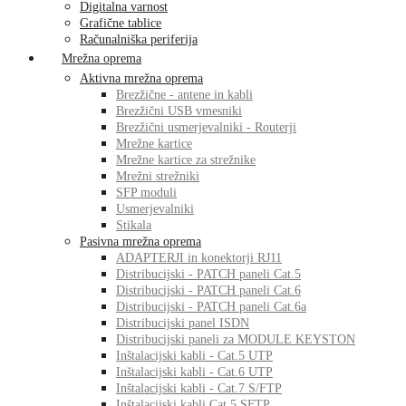
Digitalna varnost
Grafične tablice
Računalniška periferija
Mrežna oprema
Aktivna mrežna oprema
Brezžične - antene in kabli
Brezžični USB vmesniki
Brezžični usmerjevalniki - Routerji
Mrežne kartice
Mrežne kartice za strežnike
Mrežni strežniki
SFP moduli
Usmerjevalniki
Stikala
Pasivna mrežna oprema
ADAPTERJI in konektorji RJ11
Distribucijski - PATCH paneli Cat.5
Distribucijski - PATCH paneli Cat.6
Distribucijski - PATCH paneli Cat.6a
Distribucijski panel ISDN
Distribucijski paneli za MODULE KEYSTON
Inštalacijski kabli - Cat.5 UTP
Inštalacijski kabli - Cat.6 UTP
Inštalacijski kabli - Cat.7 S/FTP
Inštalacijski kabli Cat.5 SFTP