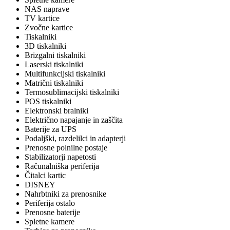
NAS naprave
TV kartice
Zvočne kartice
Tiskalniki
3D tiskalniki
Brizgalni tiskalniki
Laserski tiskalniki
Multifunkcijski tiskalniki
Matrični tiskalniki
Termosublimacijski tiskalniki
POS tiskalniki
Elektronski bralniki
Električno napajanje in zaščita
Baterije za UPS
Podaljški, razdelilci in adapterji
Prenosne polnilne postaje
Stabilizatorji napetosti
Računalniška periferija
Čitalci kartic
DISNEY
Nahrbtniki za prenosnike
Periferija ostalo
Prenosne baterije
Spletne kamere