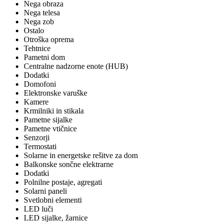
Nega obraza
Nega telesa
Nega zob
Ostalo
Otroška oprema
Tehtnice
Pametni dom
Centralne nadzorne enote (HUB)
Dodatki
Domofoni
Elektronske varuške
Kamere
Krmilniki in stikala
Pametne sijalke
Pametne vtičnice
Senzorji
Termostati
Solarne in energetske rešitve za dom
Balkonske sončne elektrarne
Dodatki
Polnilne postaje, agregati
Solarni paneli
Svetlobni elementi
LED luči
LED sijalke, žarnice