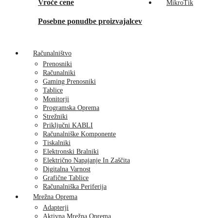
Vroče cene
MikroTik
Posebne ponudbe proizvajalcev
Računalništvo
Prenosniki
Računalniki
Gaming Prenosniki
Tablice
Monitorji
Programska Oprema
Strežniki
Priključni KABLI
Računalniške Komponente
Tiskalniki
Elektronski Bralniki
Električno Napajanje In Zaščita
Digitalna Varnost
Grafične Tablice
Računalniška Periferija
Mrežna Oprema
Adapterji
Aktivna Mrežna Oprema