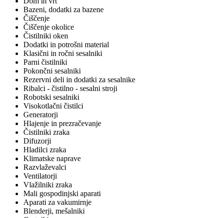
Dom in vrt
Bazeni, dodatki za bazene
Čiščenje
Čiščenje okolice
Čistilniki oken
Dodatki in potrošni material
Klasični in ročni sesalniki
Parni čistilniki
Pokončni sesalniki
Rezervni deli in dodatki za sesalnike
Ribalci - čistilno - sesalni stroji
Robotski sesalniki
Visokotlačni čistilci
Generatorji
Hlajenje in prezračevanje
Čistilniki zraka
Difuzorji
Hladilci zraka
Klimatske naprave
Razvlaževalci
Ventilatorji
Vlažilniki zraka
Mali gospodinjski aparati
Aparati za vakumirnje
Blenderji, mešalniki