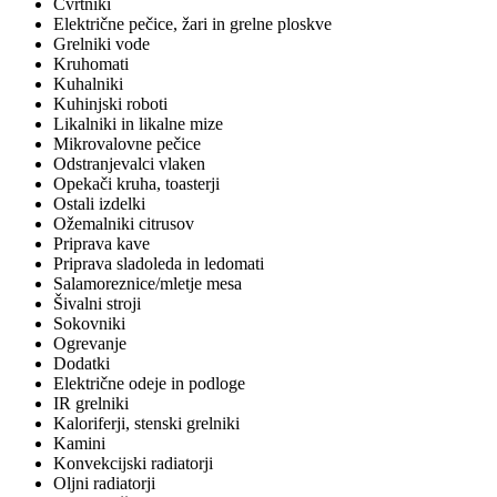
Cvrtniki
Električne pečice, žari in grelne ploskve
Grelniki vode
Kruhomati
Kuhalniki
Kuhinjski roboti
Likalniki in likalne mize
Mikrovalovne pečice
Odstranjevalci vlaken
Opekači kruha, toasterji
Ostali izdelki
Ožemalniki citrusov
Priprava kave
Priprava sladoleda in ledomati
Salamoreznice/mletje mesa
Šivalni stroji
Sokovniki
Ogrevanje
Dodatki
Električne odeje in podloge
IR grelniki
Kaloriferji, stenski grelniki
Kamini
Konvekcijski radiatorji
Oljni radiatorji