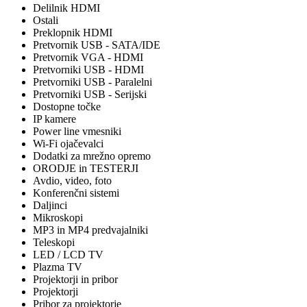
Delilnik HDMI
Ostali
Preklopnik HDMI
Pretvornik USB - SATA/IDE
Pretvornik VGA - HDMI
Pretvorniki USB - HDMI
Pretvorniki USB - Paralelni
Pretvorniki USB - Serijski
Dostopne točke
IP kamere
Power line vmesniki
Wi-Fi ojačevalci
Dodatki za mrežno opremo
ORODJE in TESTERJI
Avdio, video, foto
Konferenčni sistemi
Daljinci
Mikroskopi
MP3 in MP4 predvajalniki
Teleskopi
LED / LCD TV
Plazma TV
Projektorji in pribor
Projektorji
Pribor za projektorje