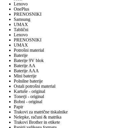
Lenovo
OnePlus
PRENOSNIKI
Samsung
UMAX
Tablični
Lenovo
PRENOSNIKI
UMAX
Potrošni material
Baterije
Baterije 9V blok
Baterije AA
Baterije AAA
Mini baterije
Polnilne baterije
Ostali potrošni material
Kartuše - original
Tonerji - original
Bobni - original
Papir
Trakovi za matrične tiskalnike
Nelepke, računi & matrika
Trakovi Brother in etikete
Papirji velikega formata