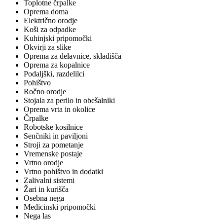
Toplotne črpalke
Oprema doma
Električno orodje
Koši za odpadke
Kuhinjski pripomočki
Okvirji za slike
Oprema za delavnice, skladišča
Oprema za kopalnice
Podaljški, razdelilci
Pohištvo
Ročno orodje
Stojala za perilo in obešalniki
Oprema vrta in okolice
Črpalke
Robotske kosilnice
Senčniki in paviljoni
Stroji za pometanje
Vremenske postaje
Vrtno orodje
Vrtno pohištvo in dodatki
Zalivalni sistemi
Žari in kurišča
Osebna nega
Medicinski pripomočki
Nega las