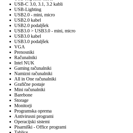
USB-C 3.0, 3.1, 3.2 kabli
USB-Lighting
USB2.0 - mini, micro
USB2.0 kabel
USB2.0 podaljšek
USB3.0 > USB3.0 - mini, micro
USB3.0 kabel
USB3.0 podaljšek
VGA
Prenosniki
Računalniki
Intel NUK
Gaming računalniki
Namizni računalniki
All in One računalniki
Grafične postaje
Mini računalniki
Barebone
Storage
Monitorji
Programska oprema
Antivirusni programi
Operacijski sistemi
Pisarniški - Office programi
Tablice