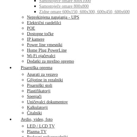
Samostoječe omare 800x1000
Samostoječe omare 800x800
Zidne omare 600x150, 600x300, 600x450, 600x600
Neprekinjena napajanja - UPS
Električni razdelilci
POE
Dostopne točke
IP kamere
Power line vmesniki
Home Plug PowerLine
Wi-Fi ojačevalci
Dodatki za mrežno opremo
Pisarniška oprema
Aparati za vezavo
Giljotine in rezalniki
Pisarniški stoli
Plastifikatorji
Spenjači
Uničevalci dokumentov
Kalkulatorji
Čitalniki
Avdio, video, foto
LED / LCD TV
Plazma TV