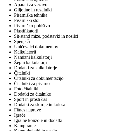
Aparati za vezavo
Giljotine in rezalniki
Pisarniška tehnika
Pisarniški stoli
Pisarniško pohištvo
Plastifikatorji
Sit-stand mize, podstavki in nosilci
Spenjači
Uničevalci dokumentov
Kalkulatorji
Namizni kalkulatorji
Žepni kalkulatorji
Dodatki za kalkulatorje
Čitalniki
Čitalniki za dokumentacijo
Čitalniki za pisarno
Foto čitalniki
Dodatki za čitalnike
Šport in prosti čas
Dodatki za skiroje in kolesa
Fitnes naprave
Igrače
Igralne konzole in dodatki
Kampiranje
Kamp dodatki in ostalo