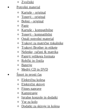
Zvočniki
Potrošni material
Kartuše - original
Tonerji - original
Bobni - original
Papir
Kartuše - kompatibilne
Tonerji - kompatibilni
Ostali potrošni material
Trakovi za matrične tiskalnike
Trakovi Brother in etikete
Nelepke, računi & matrika
Papirji velikega formata
Robčki in čistila
Baterije
Mediji CD in DVD
Šport in prosti čas
Električna kolesa
Električni skiroji
Fitnes naprave
Kampiranje
Igralne konzole in dodatki
Vse za kolo
Dodatki za skiroje in kolesa