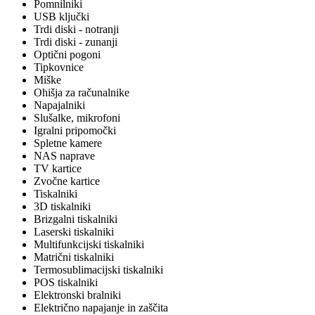
Pomnilniki
USB ključki
Trdi diski - notranji
Trdi diski - zunanji
Optični pogoni
Tipkovnice
Miške
Ohišja za računalnike
Napajalniki
Slušalke, mikrofoni
Igralni pripomočki
Spletne kamere
NAS naprave
TV kartice
Zvočne kartice
Tiskalniki
3D tiskalniki
Brizgalni tiskalniki
Laserski tiskalniki
Multifunkcijski tiskalniki
Matrični tiskalniki
Termosublimacijski tiskalniki
POS tiskalniki
Elektronski bralniki
Električno napajanje in zaščita