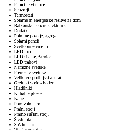
Pametne vtičnice
Senzorji
Termostati
Solarne in energetske rešitve za dom
Balkonske sončne elektrarne
Dodatki
Polnilne postaje, agregati
Solarni paneli
Svetlobni elementi
LED luči
LED sijalke, žarnice
LED trakovi
Namizne svetilke
Prenosne svetilke
Veliki gospodinjski aparati
Grelniki vode - bojler
Hladilniki
Kuhalne plošče
Nape
Pomivalni stroji
Pralni stroji
Pralno sušilni stroji
Štedilniki
Sušilni stroji
Vinske omarice