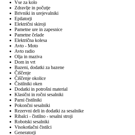
Vse za kolo
Zdravlje in počutje
Brivniki in urejevalniki
Epilatorji
Električni skiroji
Pametne ure in zapesnice
Pametne čelade
Električna kolesa
Avto - Moto
Avto radio
Olja in maziva
Dom in vrt
Bazeni, dodatki za bazene
Čiščenje
Čiščenje okolice
Čistilniki oken
Dodatki in potrošni material
Klasični in ročni sesalniki
Parni čistilniki
Pokončni sesalniki
Rezervni deli in dodatki za sesalnike
Ribalci - čistilno - sesalni stroji
Robotski sesalniki
Visokotlačni čistilci
Generatorji