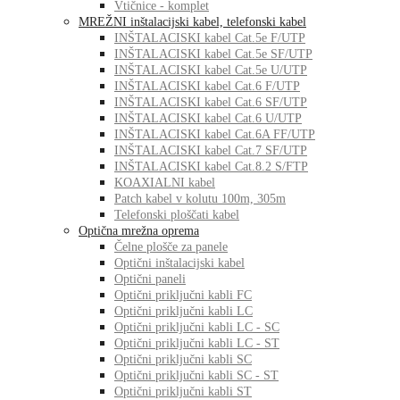
Vtičnice - komplet
MREŽNI inštalacijski kabel, telefonski kabel
INŠTALACISKI kabel Cat.5e F/UTP
INŠTALACISKI kabel Cat.5e SF/UTP
INŠTALACISKI kabel Cat.5e U/UTP
INŠTALACISKI kabel Cat.6 F/UTP
INŠTALACISKI kabel Cat.6 SF/UTP
INŠTALACISKI kabel Cat.6 U/UTP
INŠTALACISKI kabel Cat.6A FF/UTP
INŠTALACISKI kabel Cat.7 SF/UTP
INŠTALACISKI kabel Cat.8.2 S/FTP
KOAXIALNI kabel
Patch kabel v kolutu 100m, 305m
Telefonski ploščati kabel
Optična mrežna oprema
Čelne plošče za panele
Optični inštalacijski kabel
Optični paneli
Optični priključni kabli FC
Optični priključni kabli LC
Optični priključni kabli LC - SC
Optični priključni kabli LC - ST
Optični priključni kabli SC
Optični priključni kabli SC - ST
Optični priključni kabli ST