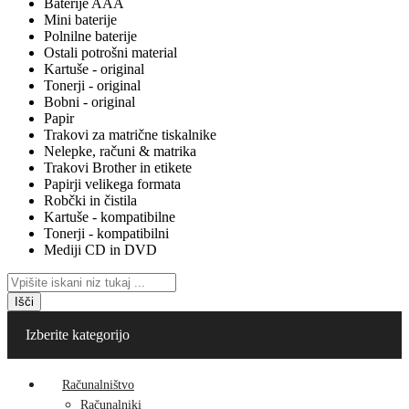
Baterije AAA
Mini baterije
Polnilne baterije
Ostali potrošni material
Kartuše - original
Tonerji - original
Bobni - original
Papir
Trakovi za matrične tiskalnike
Nelepke, računi & matrika
Trakovi Brother in etikete
Papirji velikega formata
Robčki in čistila
Kartuše - kompatibilne
Tonerji - kompatibilni
Mediji CD in DVD
Išči
Izberite kategorijo
Računalništvo
Računalniki