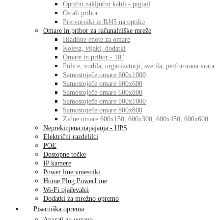
Optični zaključni kabli - pigtail
Ostali pribor
Pretvorniki iz RJ45 na optiko
Omare in pribor za računalniške mreže
Hladilne enote za omare
Kolesa, vijaki, dodatki
Omare in pribor - 10"
Police, vodila, organizatorji, svetila, perfororana vrata
Samostoječe omare 600x1000
Samostoječe omare 600x600
Samostoječe omare 600x800
Samostoječe omare 800x1000
Samostoječe omare 800x800
Zidne omare 600x150, 600x300, 600x450, 600x600
Neprekinjena napajanja - UPS
Električni razdelilci
POE
Dostopne točke
IP kamere
Power line vmesniki
Home Plug PowerLine
Wi-Fi ojačevalci
Dodatki za mrežno opremo
Pisarniška oprema
Aparati za vezavo