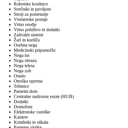
Robotske kosilnice
Senčniki in paviljoni
Stroji za pometanje
Vremenske postaje
Vrtno orodje
Vrtno pohištvo in dodatki
Zalivalni sistemi
Žari in kurišča
Osebna nega
Medicinski pripomočki
Nega las
Nega obraza
Nega telesa
Nega zob
Ostalo
Otroška oprema
Tehtnice
Pametni dom
Centralne nadzorne enote (HUB)
Dodatki
Domofoni
Elektronske varuške
Kamere
Krmilniki in stikala
Pametne sijalke