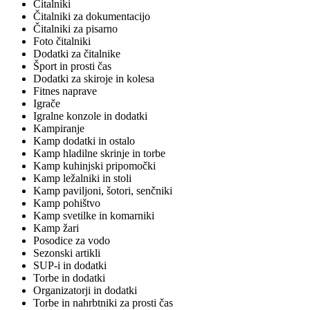
Čitalniki
Čitalniki za dokumentacijo
Čitalniki za pisarno
Foto čitalniki
Dodatki za čitalnike
Šport in prosti čas
Dodatki za skiroje in kolesa
Fitnes naprave
Igrače
Igralne konzole in dodatki
Kampiranje
Kamp dodatki in ostalo
Kamp hladilne skrinje in torbe
Kamp kuhinjski pripomočki
Kamp ležalniki in stoli
Kamp paviljoni, šotori, senčniki
Kamp pohištvo
Kamp svetilke in komarniki
Kamp žari
Posodice za vodo
Sezonski artikli
SUP-i in dodatki
Torbe in dodatki
Organizatorji in dodatki
Torbe in nahrbtniki za prosti čas