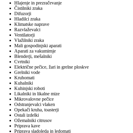
Hlajenje in prezračevanje
Čistilniki zraka
Difuzorji
Hladilci zraka
Klimatske naprave
Razvlaževalci
Ventilatorji
Vlažilniki zraka
Mali gospodinjski aparati
Aparati za vakumirnje
Blenderji, mešalniki
Cvrtniki
Električne pečice, žari in grelne ploskve
Grelniki vode
Kruhomati
Kuhalniki
Kuhinjski roboti
Likalniki in likalne mize
Mikrovalovne pečice
Odstranjevalci vlaken
Opekači kruha, toasterji
Ostali izdelki
Ožemalniki citrusov
Priprava kave
Priprava sladoleda in ledomati