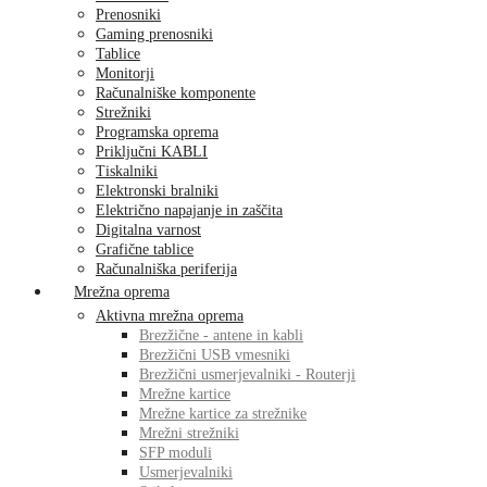
Prenosniki
Gaming prenosniki
Tablice
Monitorji
Računalniške komponente
Strežniki
Programska oprema
Priključni KABLI
Tiskalniki
Elektronski bralniki
Električno napajanje in zaščita
Digitalna varnost
Grafične tablice
Računalniška periferija
Mrežna oprema
Aktivna mrežna oprema
Brezžične - antene in kabli
Brezžični USB vmesniki
Brezžični usmerjevalniki - Routerji
Mrežne kartice
Mrežne kartice za strežnike
Mrežni strežniki
SFP moduli
Usmerjevalniki