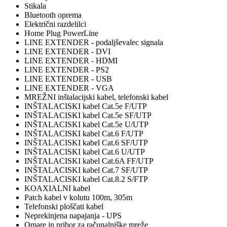
Stikala
Bluetooth oprema
Električni razdelilci
Home Plug PowerLine
LINE EXTENDER - podaljševalec signala
LINE EXTENDER - DVI
LINE EXTENDER - HDMI
LINE EXTENDER - PS2
LINE EXTENDER - USB
LINE EXTENDER - VGA
MREŽNI inštalacijski kabel, telefonski kabel
INŠTALACISKI kabel Cat.5e F/UTP
INŠTALACISKI kabel Cat.5e SF/UTP
INŠTALACISKI kabel Cat.5e U/UTP
INŠTALACISKI kabel Cat.6 F/UTP
INŠTALACISKI kabel Cat.6 SF/UTP
INŠTALACISKI kabel Cat.6 U/UTP
INŠTALACISKI kabel Cat.6A FF/UTP
INŠTALACISKI kabel Cat.7 SF/UTP
INŠTALACISKI kabel Cat.8.2 S/FTP
KOAXIALNI kabel
Patch kabel v kolutu 100m, 305m
Telefonski ploščati kabel
Neprekinjena napajanja - UPS
Omare in pribor za računalniške mreže