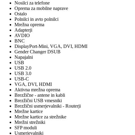
Nosilci za telefone
Oprema za mobilne naprave
Ostalo
Polnilci in avto polnilci
Mrežna oprema
Adapterji
AVDIO
BNC
DisplayPort-Mini, VGA, DVI, HDMI
Gender Changer DSUB
Napajalni
USB
USB 2.0
USB 3.0
USB-C
VGA, DVI, HDMI
Aktivna mrežna oprema
Brezžične - antene in kabli
Brezžični USB vmesniki
Brezžični usmerjevalniki - Routerji
Mrežne kartice
Mrežne kartice za strežnike
Mrežni strežniki
SFP moduli
Usmerjevalniki