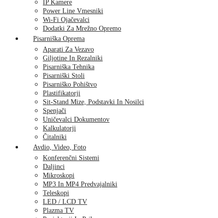
IP Kamere
Power Line Vmesniki
Wi-Fi Ojačevalci
Dodatki Za Mrežno Opremo
Pisarniška Oprema
Aparati Za Vezavo
Giljotine In Rezalniki
Pisarniška Tehnika
Pisarniški Stoli
Pisarniško Pohištvo
Plastifikatorji
Sit-Stand Mize, Podstavki In Nosilci
Spenjači
Uničevalci Dokumentov
Kalkulatorji
Čitalniki
Avdio, Video, Foto
Konferenčni Sistemi
Daljinci
Mikroskopi
MP3 In MP4 Predvajalniki
Teleskopi
LED / LCD TV
Plazma TV