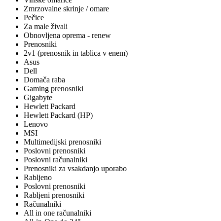
Zmrzovalne skrinje / omare
Pečice
Za male živali
Obnovljena oprema - renew
Prenosniki
2v1 (prenosnik in tablica v enem)
Asus
Dell
Domača raba
Gaming prenosniki
Gigabyte
Hewlett Packard
Hewlett Packard (HP)
Lenovo
MSI
Multimedijski prenosniki
Poslovni prenosniki
Poslovni računalniki
Prenosniki za vsakdanjo uporabo
Rabljeno
Poslovni prenosniki
Rabljeni prenosniki
Računalniki
All in one računalniki