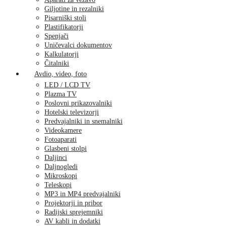
Giljotine in rezalniki
Pisarniški stoli
Plastifikatorji
Spenjači
Uničevalci dokumentov
Kalkulatorji
Čitalniki
Avdio, video, foto
LED / LCD TV
Plazma TV
Poslovni prikazovalniki
Hotelski televizorji
Predvajalniki in snemalniki
Videokamere
Fotoaparati
Glasbeni stolpi
Daljinci
Daljnogledi
Mikroskopi
Teleskopi
MP3 in MP4 predvajalniki
Projektorji in pribor
Radijski sprejemniki
AV kabli in dodatki