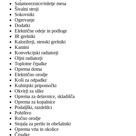
Salamoreznice/mletje mesa
Šivalni stroji
Sokovniki
Ogrevanje
Dodatki
Električne odeje in podloge
IR grelniki
Kaloriferji, stenski grelniki
Kamini
Konvekcijski radiatorji
Oljni radiatorji
Toplotne črpalke
Oprema doma
Električno orodje
Koši za odpadke
Kuhinjski pripomočki
Okvirji za slike
Oprema za delavnice, skladišča
Oprema za kopalnice
Podaljški, razdelilci
Pohištvo
Ročno orodje
Stojala za perilo in obešalniki
Oprema vrta in okolice
Črpalke