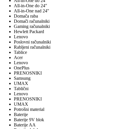
All-in-One do 24"
All-in-One do 24″
All-in-One nad 24″
Domača raba
Domači računalniki
Gaming računalniki
Hewlett Packard
Lenovo
Poslovni računalniki
Rabljeni računalniki
Tablice
Acer
Lenovo
OnePlus
PRENOSNIKI
Samsung
UMAX
Tablični
Lenovo
PRENOSNIKI
UMAX
Potrošni material
Baterije
Baterije 9V blok
Baterije AA