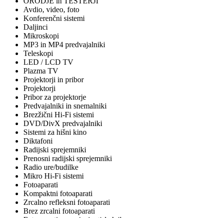
ORODJE in TESTERJI
Avdio, video, foto
Konferenčni sistemi
Daljinci
Mikroskopi
MP3 in MP4 predvajalniki
Teleskopi
LED / LCD TV
Plazma TV
Projektorji in pribor
Projektorji
Pribor za projektorje
Predvajalniki in snemalniki
Brezžični Hi-Fi sistemi
DVD/DivX predvajalniki
Sistemi za hišni kino
Diktafoni
Radijski sprejemniki
Prenosni radijski sprejemniki
Radio ure/budilke
Mikro Hi-Fi sistemi
Fotoaparati
Kompaktni fotoaparati
Zrcalno refleksni fotoaparati
Brez zrcalni fotoaparati