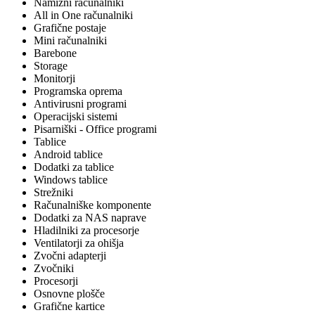
Namizni računalniki
All in One računalniki
Grafične postaje
Mini računalniki
Barebone
Storage
Monitorji
Programska oprema
Antivirusni programi
Operacijski sistemi
Pisarniški - Office programi
Tablice
Android tablice
Dodatki za tablice
Windows tablice
Strežniki
Računalniške komponente
Dodatki za NAS naprave
Hladilniki za procesorje
Ventilatorji za ohišja
Zvočni adapterji
Zvočniki
Procesorji
Osnovne plošče
Grafične kartice