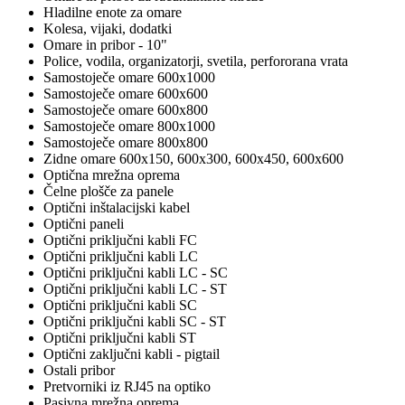
Hladilne enote za omare
Kolesa, vijaki, dodatki
Omare in pribor - 10"
Police, vodila, organizatorji, svetila, perfororana vrata
Samostoječe omare 600x1000
Samostoječe omare 600x600
Samostoječe omare 600x800
Samostoječe omare 800x1000
Samostoječe omare 800x800
Zidne omare 600x150, 600x300, 600x450, 600x600
Optična mrežna oprema
Čelne plošče za panele
Optični inštalacijski kabel
Optični paneli
Optični priključni kabli FC
Optični priključni kabli LC
Optični priključni kabli LC - SC
Optični priključni kabli LC - ST
Optični priključni kabli SC
Optični priključni kabli SC - ST
Optični priključni kabli ST
Optični zaključni kabli - pigtail
Ostali pribor
Pretvorniki iz RJ45 na optiko
Pasivna mrežna oprema