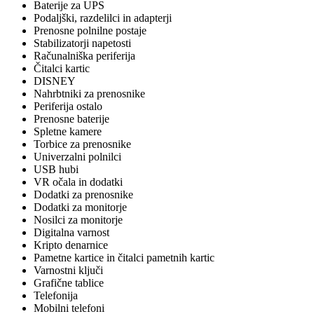
Baterije za UPS
Podaljški, razdelilci in adapterji
Prenosne polnilne postaje
Stabilizatorji napetosti
Računalniška periferija
Čitalci kartic
DISNEY
Nahrbtniki za prenosnike
Periferija ostalo
Prenosne baterije
Spletne kamere
Torbice za prenosnike
Univerzalni polnilci
USB hubi
VR očala in dodatki
Dodatki za prenosnike
Dodatki za monitorje
Nosilci za monitorje
Digitalna varnost
Kripto denarnice
Pametne kartice in čitalci pametnih kartic
Varnostni ključi
Grafične tablice
Telefonija
Mobilni telefoni