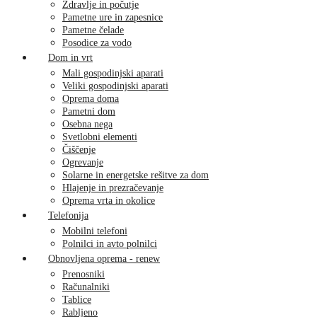
Zdravlje in počutje
Pametne ure in zapesnice
Pametne čelade
Posodice za vodo
Dom in vrt
Mali gospodinjski aparati
Veliki gospodinjski aparati
Oprema doma
Pametni dom
Osebna nega
Svetlobni elementi
Čiščenje
Ogrevanje
Solarne in energetske rešitve za dom
Hlajenje in prezračevanje
Oprema vrta in okolice
Telefonija
Mobilni telefoni
Polnilci in avto polnilci
Obnovljena oprema - renew
Prenosniki
Računalniki
Tablice
Rabljeno