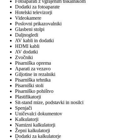
Fotoaparati z vgrajenim tiskalnikom
Dodatki za fotoaparate
Hotelski televizorji
Videokamere
Poslovni prikazovalniki
Glasbeni stolpi
Daljnogledi
AV kabli in dodatki
HDMI kabli
AV dodatki
Zvočniki
Pisarniška oprema
Aparati za vezavo
Giljotine in rezalniki
Pisarniška tehnika
Pisarniški stoli
Pisarniško pohištvo
Plastifikatorji
Sit-stand mize, podstavki in nosilci
Spenjači
Uničevalci dokumentov
Kalkulatorji
Namizni kalkulatorji
Žepni kalkulatorji
Dodatki za kalkulatorje