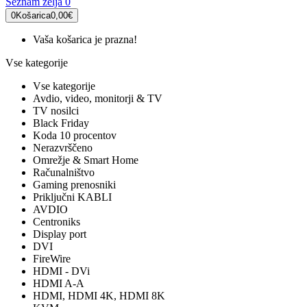
Seznam želja
0
0
Košarica
0,00€
Vaša košarica je prazna!
Vse kategorije
Vse kategorije
Avdio, video, monitorji & TV
TV nosilci
Black Friday
Koda 10 procentov
Nerazvrščeno
Omrežje & Smart Home
Računalništvo
Gaming prenosniki
Priključni KABLI
AVDIO
Centroniks
Display port
DVI
FireWire
HDMI - DVi
HDMI A-A
HDMI, HDMI 4K, HDMI 8K