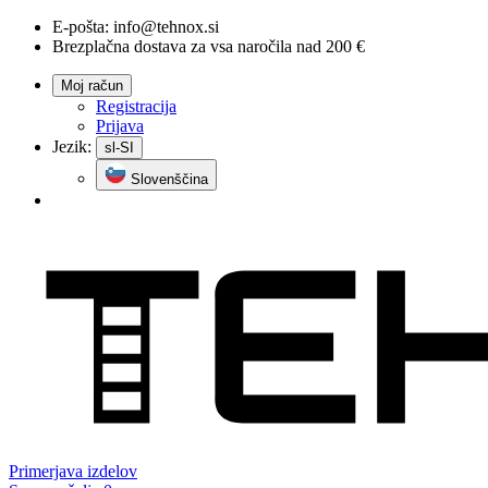
E-pošta:
info@tehnox.si
Brezplačna dostava za vsa naročila nad 200 €
Moj račun
Registracija
Prijava
Jezik:
sl-SI
Slovenščina
Primerjava
izdelov