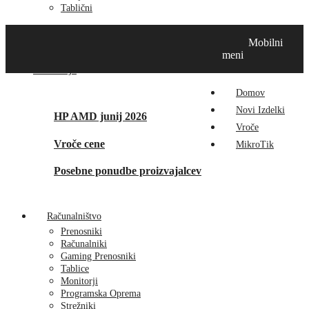
Tablični
Domov
Novi izdelki
Vroče
MikroTik
Tehnox izdelki
Mobilni
Vizualna prenova
Kontakt
O nas
meni
Promocije
Domov
Novi Izdelki
HP AMD junij 2026
Vroče
Vroče cene
MikroTik
Posebne ponudbe proizvajalcev
Računalništvo
Prenosniki
Računalniki
Gaming Prenosniki
Tablice
Monitorji
Programska Oprema
Strežniki