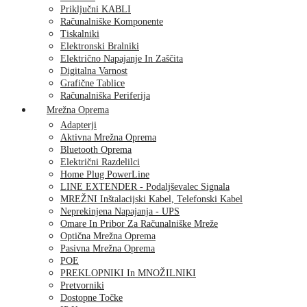
Priključni KABLI
Računalniške Komponente
Tiskalniki
Elektronski Bralniki
Električno Napajanje In Zaščita
Digitalna Varnost
Grafične Tablice
Računalniška Periferija
Mrežna Oprema
Adapterji
Aktivna Mrežna Oprema
Bluetooth Oprema
Električni Razdelilci
Home Plug PowerLine
LINE EXTENDER - Podaljševalec Signala
MREŽNI Inštalacijski Kabel, Telefonski Kabel
Neprekinjena Napajanja - UPS
Omare In Pribor Za Računalniške Mreže
Optična Mrežna Oprema
Pasivna Mrežna Oprema
POE
PREKLOPNIKI In MNOŽILNIKI
Pretvorniki
Dostopne Točke