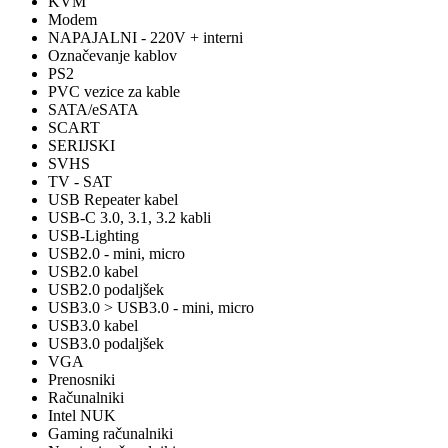
KVM
Modem
NAPAJALNI - 220V + interni
Označevanje kablov
PS2
PVC vezice za kable
SATA/eSATA
SCART
SERIJSKI
SVHS
TV - SAT
USB Repeater kabel
USB-C 3.0, 3.1, 3.2 kabli
USB-Lighting
USB2.0 - mini, micro
USB2.0 kabel
USB2.0 podaljšek
USB3.0 > USB3.0 - mini, micro
USB3.0 kabel
USB3.0 podaljšek
VGA
Prenosniki
Računalniki
Intel NUK
Gaming računalniki