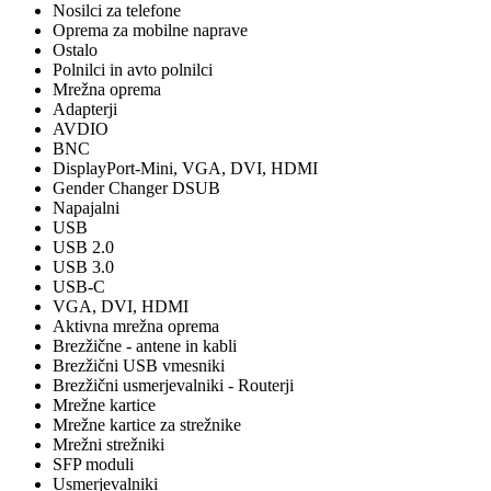
Nosilci za telefone
Oprema za mobilne naprave
Ostalo
Polnilci in avto polnilci
Mrežna oprema
Adapterji
AVDIO
BNC
DisplayPort-Mini, VGA, DVI, HDMI
Gender Changer DSUB
Napajalni
USB
USB 2.0
USB 3.0
USB-C
VGA, DVI, HDMI
Aktivna mrežna oprema
Brezžične - antene in kabli
Brezžični USB vmesniki
Brezžični usmerjevalniki - Routerji
Mrežne kartice
Mrežne kartice za strežnike
Mrežni strežniki
SFP moduli
Usmerjevalniki