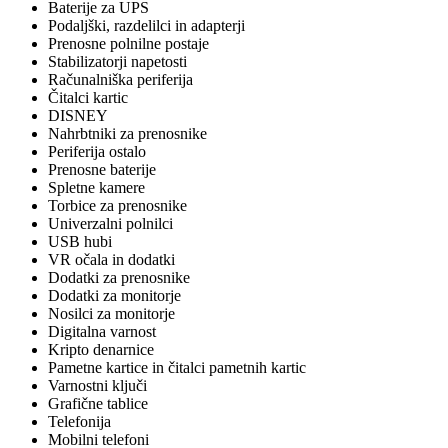
Baterije za UPS
Podaljški, razdelilci in adapterji
Prenosne polnilne postaje
Stabilizatorji napetosti
Računalniška periferija
Čitalci kartic
DISNEY
Nahrbtniki za prenosnike
Periferija ostalo
Prenosne baterije
Spletne kamere
Torbice za prenosnike
Univerzalni polnilci
USB hubi
VR očala in dodatki
Dodatki za prenosnike
Dodatki za monitorje
Nosilci za monitorje
Digitalna varnost
Kripto denarnice
Pametne kartice in čitalci pametnih kartic
Varnostni ključi
Grafične tablice
Telefonija
Mobilni telefoni