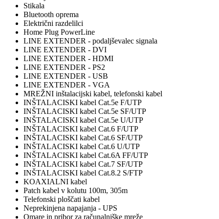
Stikala
Bluetooth oprema
Električni razdelilci
Home Plug PowerLine
LINE EXTENDER - podaljševalec signala
LINE EXTENDER - DVI
LINE EXTENDER - HDMI
LINE EXTENDER - PS2
LINE EXTENDER - USB
LINE EXTENDER - VGA
MREŽNI inštalacijski kabel, telefonski kabel
INŠTALACISKI kabel Cat.5e F/UTP
INŠTALACISKI kabel Cat.5e SF/UTP
INŠTALACISKI kabel Cat.5e U/UTP
INŠTALACISKI kabel Cat.6 F/UTP
INŠTALACISKI kabel Cat.6 SF/UTP
INŠTALACISKI kabel Cat.6 U/UTP
INŠTALACISKI kabel Cat.6A FF/UTP
INŠTALACISKI kabel Cat.7 SF/UTP
INŠTALACISKI kabel Cat.8.2 S/FTP
KOAXIALNI kabel
Patch kabel v kolutu 100m, 305m
Telefonski ploščati kabel
Neprekinjena napajanja - UPS
Omare in pribor za računalniške mreže