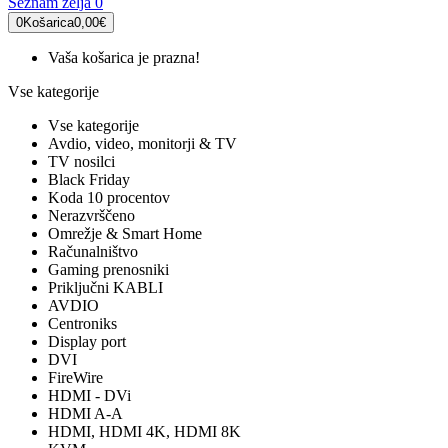
Seznam želja
0
0
Košarica
0,00€
Vaša košarica je prazna!
Vse kategorije
Vse kategorije
Avdio, video, monitorji & TV
TV nosilci
Black Friday
Koda 10 procentov
Nerazvrščeno
Omrežje & Smart Home
Računalništvo
Gaming prenosniki
Priključni KABLI
AVDIO
Centroniks
Display port
DVI
FireWire
HDMI - DVi
HDMI A-A
HDMI, HDMI 4K, HDMI 8K