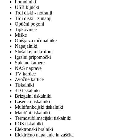
Pomnilniki
USB ključki
Trdi diski - notranji
Trdi diski - zunanji
Optični pogoni
Tipkovnice
Miške
Ohišja za računalnike
Napajalniki
Slušalke, mikrofoni
Igralni pripomočki
Spletne kamere
NAS naprave
TV kartice
Zvočne kartice
Tiskalniki
3D tiskalniki
Brizgalni tiskalniki
Laserski tiskalniki
Multifunkcijski tiskalniki
Matrični tiskalniki
Termosublimacijski tiskalniki
POS tiskalniki
Elektronski bralniki
Električno napajanje in zaščita