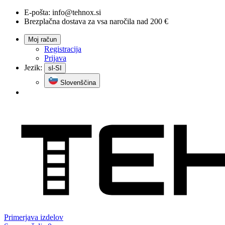
E-pošta:
info@tehnox.si
Brezplačna dostava za vsa naročila nad 200 €
Moj račun
Registracija
Prijava
Jezik:
sl-SI
Slovenščina
Primerjava
izdelov