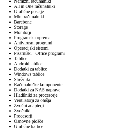
Namizni računalniki
All in One računalniki
Grafične postaje
Mini računalniki
Barebone
Storage
Monitorji
Programska oprema
Antivirusni programi
Operacijski sistemi
Pisarniški - Office programi
Tablice
Android tablice
Dodatki za tablice
Windows tablice
Strežniki
Računalniške komponente
Dodatki za NAS naprave
Hladilniki za procesorje
Ventilatorji za ohišja
Zvočni adapterji
Zvočniki
Procesorji
Osnovne plošče
Grafične kartice