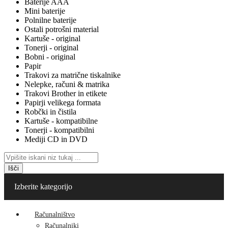
Baterije AAA
Mini baterije
Polnilne baterije
Ostali potrošni material
Kartuše - original
Tonerji - original
Bobni - original
Papir
Trakovi za matrične tiskalnike
Nelepke, računi & matrika
Trakovi Brother in etikete
Papirji velikega formata
Robčki in čistila
Kartuše - kompatibilne
Tonerji - kompatibilni
Mediji CD in DVD
Išči
Izberite kategorijo
Računalništvo
Računalniki