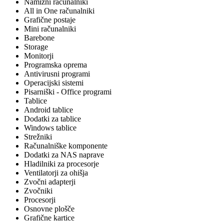
Namizni računalniki
All in One računalniki
Grafične postaje
Mini računalniki
Barebone
Storage
Monitorji
Programska oprema
Antivirusni programi
Operacijski sistemi
Pisarniški - Office programi
Tablice
Android tablice
Dodatki za tablice
Windows tablice
Strežniki
Računalniške komponente
Dodatki za NAS naprave
Hladilniki za procesorje
Ventilatorji za ohišja
Zvočni adapterji
Zvočniki
Procesorji
Osnovne plošče
Grafične kartice