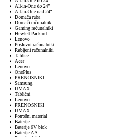
All-in-One do 24"
All-in-One do 24″
All-in-One nad 24″
Domača raba
Domači računalniki
Gaming računalniki
Hewlett Packard
Lenovo
Poslovni računalniki
Rabljeni računalniki
Tablice
Acer
Lenovo
OnePlus
PRENOSNIKI
Samsung
UMAX
Tablični
Lenovo
PRENOSNIKI
UMAX
Potrošni material
Baterije
Baterije 9V blok
Baterije AA