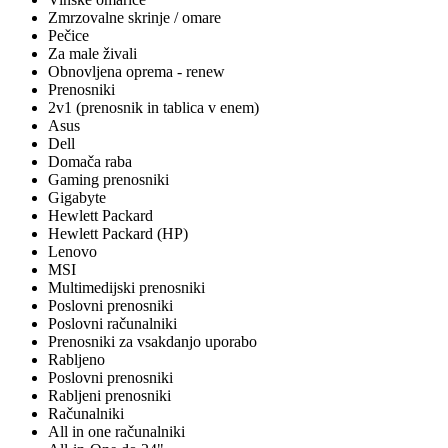
Zmrzovalne skrinje / omare
Pečice
Za male živali
Obnovljena oprema - renew
Prenosniki
2v1 (prenosnik in tablica v enem)
Asus
Dell
Domača raba
Gaming prenosniki
Gigabyte
Hewlett Packard
Hewlett Packard (HP)
Lenovo
MSI
Multimedijski prenosniki
Poslovni prenosniki
Poslovni računalniki
Prenosniki za vsakdanjo uporabo
Rabljeno
Poslovni prenosniki
Rabljeni prenosniki
Računalniki
All in one računalniki