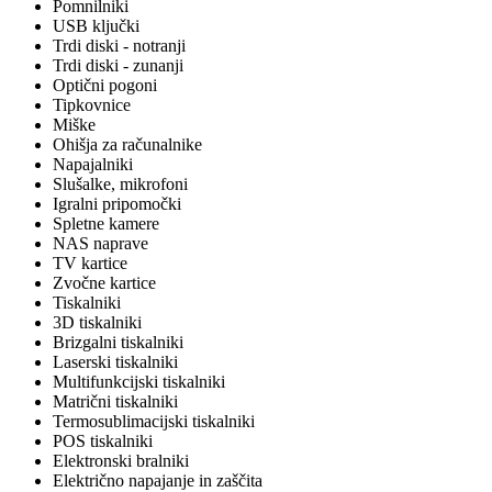
Pomnilniki
USB ključki
Trdi diski - notranji
Trdi diski - zunanji
Optični pogoni
Tipkovnice
Miške
Ohišja za računalnike
Napajalniki
Slušalke, mikrofoni
Igralni pripomočki
Spletne kamere
NAS naprave
TV kartice
Zvočne kartice
Tiskalniki
3D tiskalniki
Brizgalni tiskalniki
Laserski tiskalniki
Multifunkcijski tiskalniki
Matrični tiskalniki
Termosublimacijski tiskalniki
POS tiskalniki
Elektronski bralniki
Električno napajanje in zaščita