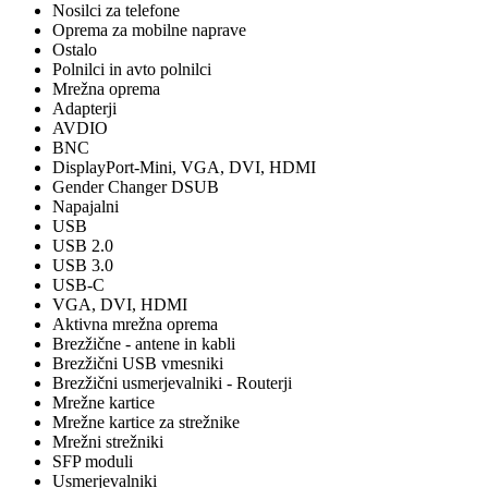
Nosilci za telefone
Oprema za mobilne naprave
Ostalo
Polnilci in avto polnilci
Mrežna oprema
Adapterji
AVDIO
BNC
DisplayPort-Mini, VGA, DVI, HDMI
Gender Changer DSUB
Napajalni
USB
USB 2.0
USB 3.0
USB-C
VGA, DVI, HDMI
Aktivna mrežna oprema
Brezžične - antene in kabli
Brezžični USB vmesniki
Brezžični usmerjevalniki - Routerji
Mrežne kartice
Mrežne kartice za strežnike
Mrežni strežniki
SFP moduli
Usmerjevalniki