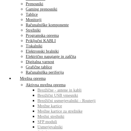
Prenosniki
Gaming prenosniki
Tablice
Monitorji
Računalniške komponente
Strežniki
Programska oprema
Priključni KABLI
Tiskalniki
Elektronski bralniki
Električno napajanje in zaščita
Digitalna varnost
Grafične tablice
Računalniška periferija
Mrežna oprema
Aktivna mrežna oprema
Brezžične - antene in kabli
Brezžični USB vmesniki
Brezžični usmerjevalniki - Routerji
Mrežne kartice
Mrežne kartice za strežnike
Mrežni strežniki
SFP moduli
Usmerjevalniki