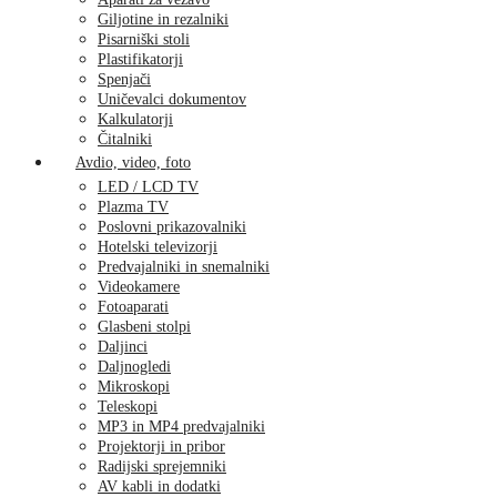
Giljotine in rezalniki
Pisarniški stoli
Plastifikatorji
Spenjači
Uničevalci dokumentov
Kalkulatorji
Čitalniki
Avdio, video, foto
LED / LCD TV
Plazma TV
Poslovni prikazovalniki
Hotelski televizorji
Predvajalniki in snemalniki
Videokamere
Fotoaparati
Glasbeni stolpi
Daljinci
Daljnogledi
Mikroskopi
Teleskopi
MP3 in MP4 predvajalniki
Projektorji in pribor
Radijski sprejemniki
AV kabli in dodatki