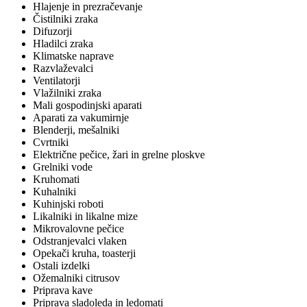
Hlajenje in prezračevanje
Čistilniki zraka
Difuzorji
Hladilci zraka
Klimatske naprave
Razvlaževalci
Ventilatorji
Vlažilniki zraka
Mali gospodinjski aparati
Aparati za vakumirnje
Blenderji, mešalniki
Cvrtniki
Električne pečice, žari in grelne ploskve
Grelniki vode
Kruhomati
Kuhalniki
Kuhinjski roboti
Likalniki in likalne mize
Mikrovalovne pečice
Odstranjevalci vlaken
Opekači kruha, toasterji
Ostali izdelki
Ožemalniki citrusov
Priprava kave
Priprava sladoleda in ledomati