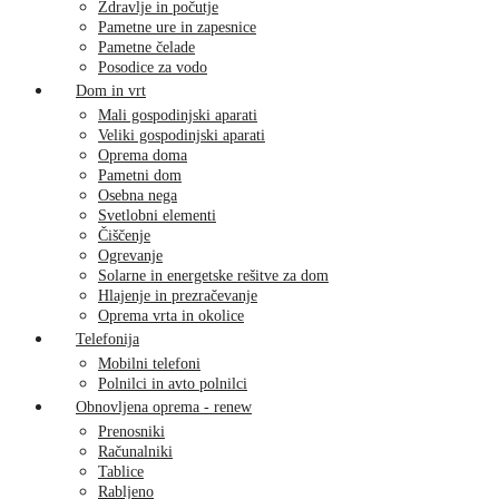
Zdravlje in počutje
Pametne ure in zapesnice
Pametne čelade
Posodice za vodo
Dom in vrt
Mali gospodinjski aparati
Veliki gospodinjski aparati
Oprema doma
Pametni dom
Osebna nega
Svetlobni elementi
Čiščenje
Ogrevanje
Solarne in energetske rešitve za dom
Hlajenje in prezračevanje
Oprema vrta in okolice
Telefonija
Mobilni telefoni
Polnilci in avto polnilci
Obnovljena oprema - renew
Prenosniki
Računalniki
Tablice
Rabljeno