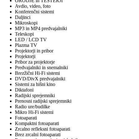
ORODJE in TESTERJI
Avdio, video, foto
Konferenčni sistemi
Daljinci
Mikroskopi
MP3 in MP4 predvajalniki
Teleskopi
LED / LCD TV
Plazma TV
Projektorji in pribor
Projektorji
Pribor za projektorje
Predvajalniki in snemalniki
Brezžični Hi-Fi sistemi
DVD/DivX predvajalniki
Sistemi za hišni kino
Diktafoni
Radijski sprejemniki
Prenosni radijski sprejemniki
Radio ure/budilke
Mikro Hi-Fi sistemi
Fotoaparati
Kompaktni fotoaparati
Zrcalno refleksni fotoaparati
Brez zrcalni fotoaparati