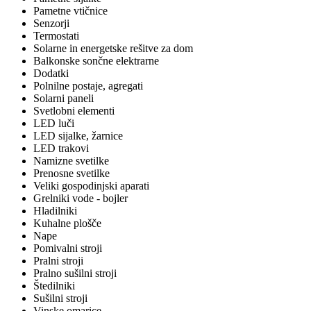
Pametne vtičnice
Senzorji
Termostati
Solarne in energetske rešitve za dom
Balkonske sončne elektrarne
Dodatki
Polnilne postaje, agregati
Solarni paneli
Svetlobni elementi
LED luči
LED sijalke, žarnice
LED trakovi
Namizne svetilke
Prenosne svetilke
Veliki gospodinjski aparati
Grelniki vode - bojler
Hladilniki
Kuhalne plošče
Nape
Pomivalni stroji
Pralni stroji
Pralno sušilni stroji
Štedilniki
Sušilni stroji
Vinske omarice