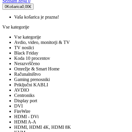
Seznam želja
0
0
Košarica
0,00€
Vaša košarica je prazna!
Vse kategorije
Vse kategorije
Avdio, video, monitorji & TV
TV nosilci
Black Friday
Koda 10 procentov
Nerazvrščeno
Omrežje & Smart Home
Računalništvo
Gaming prenosniki
Priključni KABLI
AVDIO
Centroniks
Display port
DVI
FireWire
HDMI - DVi
HDMI A-A
HDMI, HDMI 4K, HDMI 8K