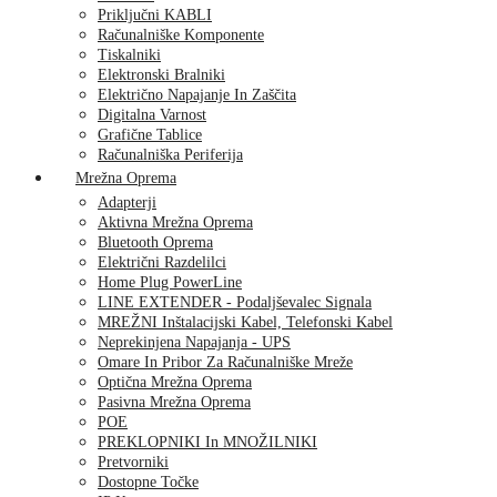
Priključni KABLI
Računalniške Komponente
Tiskalniki
Elektronski Bralniki
Električno Napajanje In Zaščita
Digitalna Varnost
Grafične Tablice
Računalniška Periferija
Mrežna Oprema
Adapterji
Aktivna Mrežna Oprema
Bluetooth Oprema
Električni Razdelilci
Home Plug PowerLine
LINE EXTENDER - Podaljševalec Signala
MREŽNI Inštalacijski Kabel, Telefonski Kabel
Neprekinjena Napajanja - UPS
Omare In Pribor Za Računalniške Mreže
Optična Mrežna Oprema
Pasivna Mrežna Oprema
POE
PREKLOPNIKI In MNOŽILNIKI
Pretvorniki
Dostopne Točke