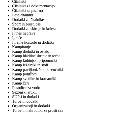
Čitalniki
Čitalniki za dokumentacijo
Čitalniki za pisarno
Foto čitalniki
Dodatki za čitalnike
Šport in prosti čas
Dodatki za skiroje in kolesa
Fitnes naprave
Igrače
Igralne konzole in dodatki
Kampiranje
Kamp dodatki in ostalo
Kamp hladilne skrinje in torbe
Kamp kuhinjski pripomočki
Kamp ležalniki in stoli
Kamp paviljoni, šotori, senčniki
Kamp pohištvo
Kamp svetilke in komarniki
Kamp žari
Posodice za vodo
Sezonski artikli
SUP-i in dodatki
Torbe in dodatki
Organizatorji in dodatki
Torbe in nahrbtniki za prosti čas