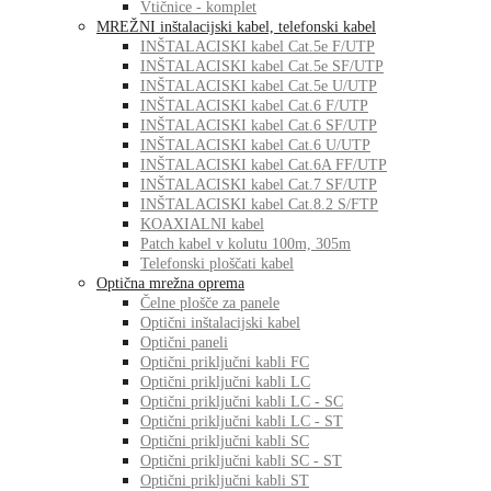
Vtičnice - komplet
MREŽNI inštalacijski kabel, telefonski kabel
INŠTALACISKI kabel Cat.5e F/UTP
INŠTALACISKI kabel Cat.5e SF/UTP
INŠTALACISKI kabel Cat.5e U/UTP
INŠTALACISKI kabel Cat.6 F/UTP
INŠTALACISKI kabel Cat.6 SF/UTP
INŠTALACISKI kabel Cat.6 U/UTP
INŠTALACISKI kabel Cat.6A FF/UTP
INŠTALACISKI kabel Cat.7 SF/UTP
INŠTALACISKI kabel Cat.8.2 S/FTP
KOAXIALNI kabel
Patch kabel v kolutu 100m, 305m
Telefonski ploščati kabel
Optična mrežna oprema
Čelne plošče za panele
Optični inštalacijski kabel
Optični paneli
Optični priključni kabli FC
Optični priključni kabli LC
Optični priključni kabli LC - SC
Optični priključni kabli LC - ST
Optični priključni kabli SC
Optični priključni kabli SC - ST
Optični priključni kabli ST