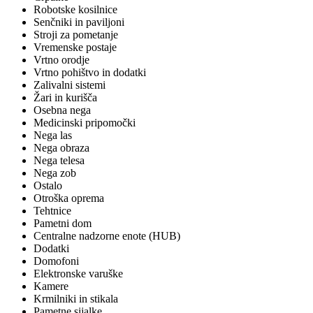
Robotske kosilnice
Senčniki in paviljoni
Stroji za pometanje
Vremenske postaje
Vrtno orodje
Vrtno pohištvo in dodatki
Zalivalni sistemi
Žari in kurišča
Osebna nega
Medicinski pripomočki
Nega las
Nega obraza
Nega telesa
Nega zob
Ostalo
Otroška oprema
Tehtnice
Pametni dom
Centralne nadzorne enote (HUB)
Dodatki
Domofoni
Elektronske varuške
Kamere
Krmilniki in stikala
Pametne sijalke