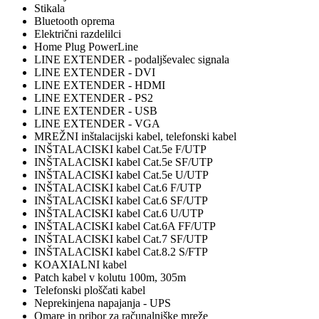
Stikala
Bluetooth oprema
Električni razdelilci
Home Plug PowerLine
LINE EXTENDER - podaljševalec signala
LINE EXTENDER - DVI
LINE EXTENDER - HDMI
LINE EXTENDER - PS2
LINE EXTENDER - USB
LINE EXTENDER - VGA
MREŽNI inštalacijski kabel, telefonski kabel
INŠTALACISKI kabel Cat.5e F/UTP
INŠTALACISKI kabel Cat.5e SF/UTP
INŠTALACISKI kabel Cat.5e U/UTP
INŠTALACISKI kabel Cat.6 F/UTP
INŠTALACISKI kabel Cat.6 SF/UTP
INŠTALACISKI kabel Cat.6 U/UTP
INŠTALACISKI kabel Cat.6A FF/UTP
INŠTALACISKI kabel Cat.7 SF/UTP
INŠTALACISKI kabel Cat.8.2 S/FTP
KOAXIALNI kabel
Patch kabel v kolutu 100m, 305m
Telefonski ploščati kabel
Neprekinjena napajanja - UPS
Omare in pribor za računalniške mreže