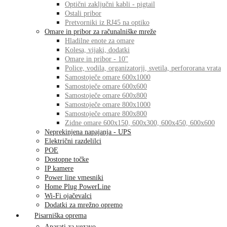
Optični zaključni kabli - pigtail
Ostali pribor
Pretvorniki iz RJ45 na optiko
Omare in pribor za računalniške mreže
Hladilne enote za omare
Kolesa, vijaki, dodatki
Omare in pribor - 10"
Police, vodila, organizatorji, svetila, perfororana vrata
Samostoječe omare 600x1000
Samostoječe omare 600x600
Samostoječe omare 600x800
Samostoječe omare 800x1000
Samostoječe omare 800x800
Zidne omare 600x150, 600x300, 600x450, 600x600
Neprekinjena napajanja - UPS
Električni razdelilci
POE
Dostopne točke
IP kamere
Power line vmesniki
Home Plug PowerLine
Wi-Fi ojačevalci
Dodatki za mrežno opremo
Pisarniška oprema
Aparati za vezavo