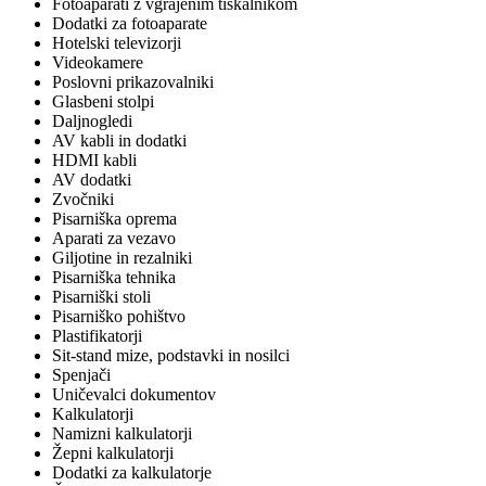
Fotoaparati z vgrajenim tiskalnikom
Dodatki za fotoaparate
Hotelski televizorji
Videokamere
Poslovni prikazovalniki
Glasbeni stolpi
Daljnogledi
AV kabli in dodatki
HDMI kabli
AV dodatki
Zvočniki
Pisarniška oprema
Aparati za vezavo
Giljotine in rezalniki
Pisarniška tehnika
Pisarniški stoli
Pisarniško pohištvo
Plastifikatorji
Sit-stand mize, podstavki in nosilci
Spenjači
Uničevalci dokumentov
Kalkulatorji
Namizni kalkulatorji
Žepni kalkulatorji
Dodatki za kalkulatorje