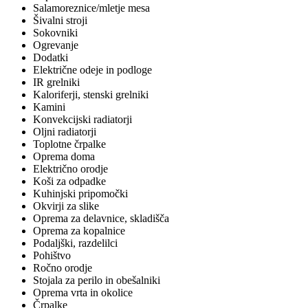
Salamoreznice/mletje mesa
Šivalni stroji
Sokovniki
Ogrevanje
Dodatki
Električne odeje in podloge
IR grelniki
Kaloriferji, stenski grelniki
Kamini
Konvekcijski radiatorji
Oljni radiatorji
Toplotne črpalke
Oprema doma
Električno orodje
Koši za odpadke
Kuhinjski pripomočki
Okvirji za slike
Oprema za delavnice, skladišča
Oprema za kopalnice
Podaljški, razdelilci
Pohištvo
Ročno orodje
Stojala za perilo in obešalniki
Oprema vrta in okolice
Črpalke