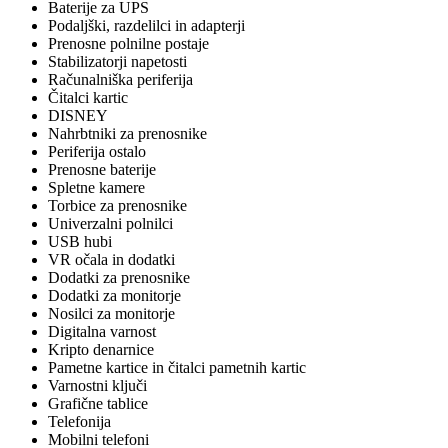
Baterije za UPS
Podaljški, razdelilci in adapterji
Prenosne polnilne postaje
Stabilizatorji napetosti
Računalniška periferija
Čitalci kartic
DISNEY
Nahrbtniki za prenosnike
Periferija ostalo
Prenosne baterije
Spletne kamere
Torbice za prenosnike
Univerzalni polnilci
USB hubi
VR očala in dodatki
Dodatki za prenosnike
Dodatki za monitorje
Nosilci za monitorje
Digitalna varnost
Kripto denarnice
Pametne kartice in čitalci pametnih kartic
Varnostni ključi
Grafične tablice
Telefonija
Mobilni telefoni