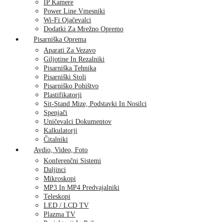
IP Kamere
Power Line Vmesniki
Wi-Fi Ojačevalci
Dodatki Za Mrežno Opremo
Pisarniška Oprema
Aparati Za Vezavo
Giljotine In Rezalniki
Pisarniška Tehnika
Pisarniški Stoli
Pisarniško Pohištvo
Plastifikatorji
Sit-Stand Mize, Podstavki In Nosilci
Spenjači
Uničevalci Dokumentov
Kalkulatorji
Čitalniki
Avdio, Video, Foto
Konferenčni Sistemi
Daljinci
Mikroskopi
MP3 In MP4 Predvajalniki
Teleskopi
LED / LCD TV
Plazma TV