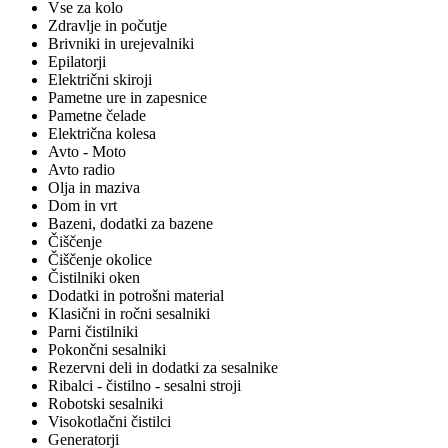
Vse za kolo
Zdravlje in počutje
Brivniki in urejevalniki
Epilatorji
Električni skiroji
Pametne ure in zapesnice
Pametne čelade
Električna kolesa
Avto - Moto
Avto radio
Olja in maziva
Dom in vrt
Bazeni, dodatki za bazene
Čiščenje
Čiščenje okolice
Čistilniki oken
Dodatki in potrošni material
Klasični in ročni sesalniki
Parni čistilniki
Pokončni sesalniki
Rezervni deli in dodatki za sesalnike
Ribalci - čistilno - sesalni stroji
Robotski sesalniki
Visokotlačni čistilci
Generatorji