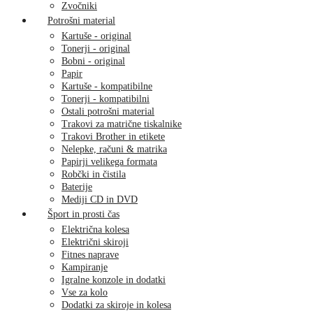
Zvočniki
Potrošni material
Kartuše - original
Tonerji - original
Bobni - original
Papir
Kartuše - kompatibilne
Tonerji - kompatibilni
Ostali potrošni material
Trakovi za matrične tiskalnike
Trakovi Brother in etikete
Nelepke, računi & matrika
Papirji velikega formata
Robčki in čistila
Baterije
Mediji CD in DVD
Šport in prosti čas
Električna kolesa
Električni skiroji
Fitnes naprave
Kampiranje
Igralne konzole in dodatki
Vse za kolo
Dodatki za skiroje in kolesa