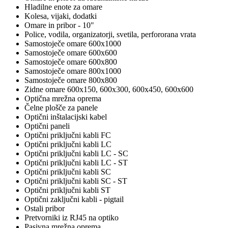
Hladilne enote za omare
Kolesa, vijaki, dodatki
Omare in pribor - 10"
Police, vodila, organizatorji, svetila, perfororana vrata
Samostoječe omare 600x1000
Samostoječe omare 600x600
Samostoječe omare 600x800
Samostoječe omare 800x1000
Samostoječe omare 800x800
Zidne omare 600x150, 600x300, 600x450, 600x600
Optična mrežna oprema
Čelne plošče za panele
Optični inštalacijski kabel
Optični paneli
Optični priključni kabli FC
Optični priključni kabli LC
Optični priključni kabli LC - SC
Optični priključni kabli LC - ST
Optični priključni kabli SC
Optični priključni kabli SC - ST
Optični priključni kabli ST
Optični zaključni kabli - pigtail
Ostali pribor
Pretvorniki iz RJ45 na optiko
Pasivna mrežna oprema