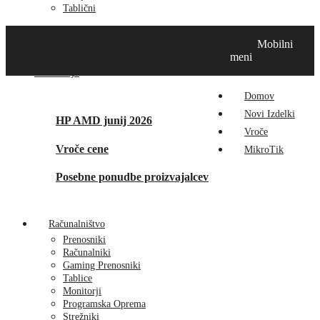
Tablični
Domov
Novi izdelki
Vroče
MikroTik
Tehnox izdelki
Mobilni
Vizualna prenova
Kontakt
O nas
meni
Promocije
Domov
Novi Izdelki
HP AMD junij 2026
Vroče
Vroče cene
MikroTik
Posebne ponudbe proizvajalcev
Računalništvo
Prenosniki
Računalniki
Gaming Prenosniki
Tablice
Monitorji
Programska Oprema
Strežniki