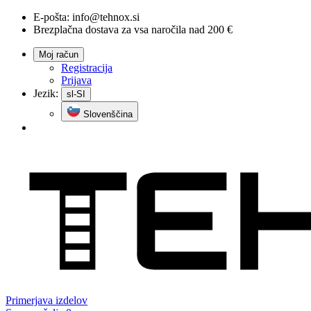
E-pošta:
info@tehnox.si
Brezplačna dostava za vsa naročila nad 200 €
Moj račun
Registracija
Prijava
Jezik:
sl-SI
Slovenščina
Primerjava
izdelov