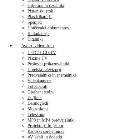
Giljotine in rezalniki
Pisarniški stoli
Plastifikatorji
Spenjači
Uničevalci dokumentov
Kalkulatorji
Čitalniki
Avdio, video, foto
LED / LCD TV
Plazma TV
Poslovni prikazovalniki
Hotelski televizorji
Predvajalniki in snemalniki
Videokamere
Fotoaparati
Glasbeni stolpi
Daljinci
Daljnogledi
Mikroskopi
Teleskopi
MP3 in MP4 predvajalniki
Projektorji in pribor
Radijski sprejemniki
AV kabli in dodatki