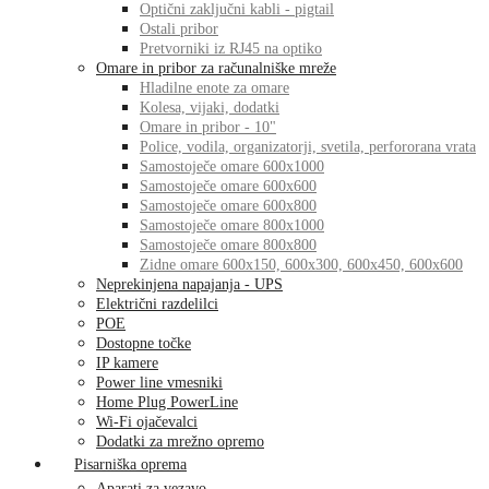
Optični zaključni kabli - pigtail
Ostali pribor
Pretvorniki iz RJ45 na optiko
Omare in pribor za računalniške mreže
Hladilne enote za omare
Kolesa, vijaki, dodatki
Omare in pribor - 10"
Police, vodila, organizatorji, svetila, perfororana vrata
Samostoječe omare 600x1000
Samostoječe omare 600x600
Samostoječe omare 600x800
Samostoječe omare 800x1000
Samostoječe omare 800x800
Zidne omare 600x150, 600x300, 600x450, 600x600
Neprekinjena napajanja - UPS
Električni razdelilci
POE
Dostopne točke
IP kamere
Power line vmesniki
Home Plug PowerLine
Wi-Fi ojačevalci
Dodatki za mrežno opremo
Pisarniška oprema
Aparati za vezavo