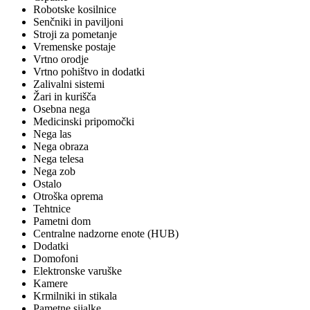
Robotske kosilnice
Senčniki in paviljoni
Stroji za pometanje
Vremenske postaje
Vrtno orodje
Vrtno pohištvo in dodatki
Zalivalni sistemi
Žari in kurišča
Osebna nega
Medicinski pripomočki
Nega las
Nega obraza
Nega telesa
Nega zob
Ostalo
Otroška oprema
Tehtnice
Pametni dom
Centralne nadzorne enote (HUB)
Dodatki
Domofoni
Elektronske varuške
Kamere
Krmilniki in stikala
Pametne sijalke