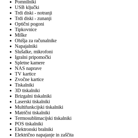
Pomnilniki
USB ključki
Trdi diski - notranji
Trdi diski - zunanji
Optični pogoni
Tipkovnice
Miške
Ohišja za računalnike
Napajalniki
Slušalke, mikrofoni
Igralni pripomočki
Spletne kamere
NAS naprave
TV kartice
Zvočne kartice
Tiskalniki
3D tiskalniki
Brizgalni tiskalniki
Laserski tiskalniki
Multifunkcijski tiskalniki
Matrični tiskalniki
Termosublimacijski tiskalniki
POS tiskalniki
Elektronski bralniki
Električno napajanje in zaščita