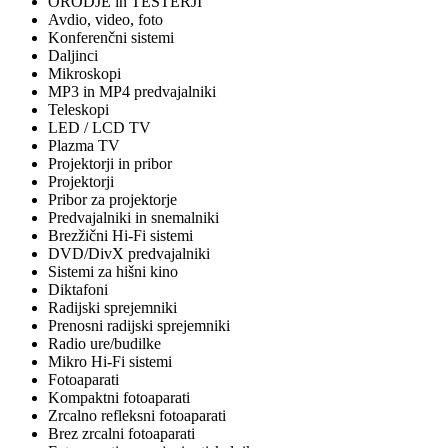
ORODJE in TESTERJI
Avdio, video, foto
Konferenčni sistemi
Daljinci
Mikroskopi
MP3 in MP4 predvajalniki
Teleskopi
LED / LCD TV
Plazma TV
Projektorji in pribor
Projektorji
Pribor za projektorje
Predvajalniki in snemalniki
Brezžični Hi-Fi sistemi
DVD/DivX predvajalniki
Sistemi za hišni kino
Diktafoni
Radijski sprejemniki
Prenosni radijski sprejemniki
Radio ure/budilke
Mikro Hi-Fi sistemi
Fotoaparati
Kompaktni fotoaparati
Zrcalno refleksni fotoaparati
Brez zrcalni fotoaparati