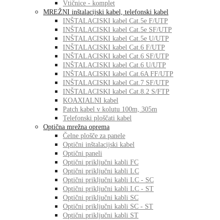
Vtičnice - komplet
MREŽNI inštalacijski kabel, telefonski kabel
INŠTALACISKI kabel Cat.5e F/UTP
INŠTALACISKI kabel Cat.5e SF/UTP
INŠTALACISKI kabel Cat.5e U/UTP
INŠTALACISKI kabel Cat.6 F/UTP
INŠTALACISKI kabel Cat.6 SF/UTP
INŠTALACISKI kabel Cat.6 U/UTP
INŠTALACISKI kabel Cat.6A FF/UTP
INŠTALACISKI kabel Cat.7 SF/UTP
INŠTALACISKI kabel Cat.8.2 S/FTP
KOAXIALNI kabel
Patch kabel v kolutu 100m, 305m
Telefonski ploščati kabel
Optična mrežna oprema
Čelne plošče za panele
Optični inštalacijski kabel
Optični paneli
Optični priključni kabli FC
Optični priključni kabli LC
Optični priključni kabli LC - SC
Optični priključni kabli LC - ST
Optični priključni kabli SC
Optični priključni kabli SC - ST
Optični priključni kabli ST