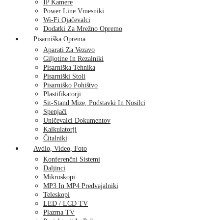
IP Kamere
Power Line Vmesniki
Wi-Fi Ojačevalci
Dodatki Za Mrežno Opremo
Pisarniška Oprema
Aparati Za Vezavo
Giljotine In Rezalniki
Pisarniška Tehnika
Pisarniški Stoli
Pisarniško Pohištvo
Plastifikatorji
Sit-Stand Mize, Podstavki In Nosilci
Spenjači
Uničevalci Dokumentov
Kalkulatorji
Čitalniki
Avdio, Video, Foto
Konferenčni Sistemi
Daljinci
Mikroskopi
MP3 In MP4 Predvajalniki
Teleskopi
LED / LCD TV
Plazma TV