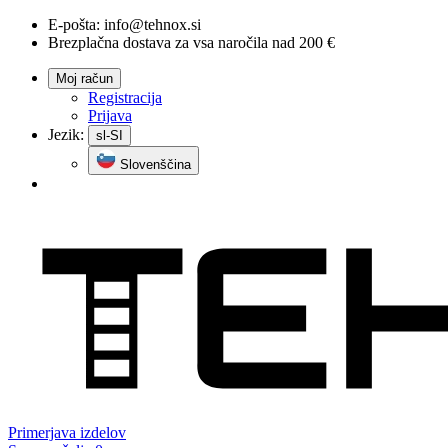
E-pošta:
info@tehnox.si
Brezplačna dostava za vsa naročila nad 200 €
Moj račun
Registracija
Prijava
Jezik:
sl-SI
Slovenščina
Primerjava
izdelov