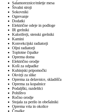
Salamoreznice/mletje mesa
Šivalni stroji
Sokovniki
Ogrevanje
Dodatki
Električne odeje in podloge
IR grelniki
Kaloriferji, stenski grelniki
Kamini
Konvekcijski radiatorji
Oljni radiatorji
Toplotne črpalke
Oprema doma
Električno orodje
Koši za odpadke
Kuhinjski pripomočki
Okvirji za slike
Oprema za delavnice, skladišča
Oprema za kopalnice
Podaljški, razdelilci
Pohištvo
Ročno orodje
Stojala za perilo in obešalniki
Oprema vrta in okolice
Črpalke