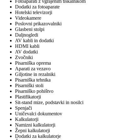
Fotoaparati z vgrajenim tiskalnikom
Dodatki za fotoaparate
Hotelski televizorji
Videokamere
Poslovni prikazovalniki
Glasbeni stolpi
Daljnogledi
AV kabli in dodatki
HDMI kabli
AV dodatki
Zvočniki
Pisarniška oprema
Aparati za vezavo
Giljotine in rezalniki
Pisarniška tehnika
Pisarniški stoli
Pisarniško pohištvo
Plastifikatorji
Sit-stand mize, podstavki in nosilci
Spenjači
Uničevalci dokumentov
Kalkulatorji
Namizni kalkulatorji
Žepni kalkulatorji
Dodatki za kalkulatorje