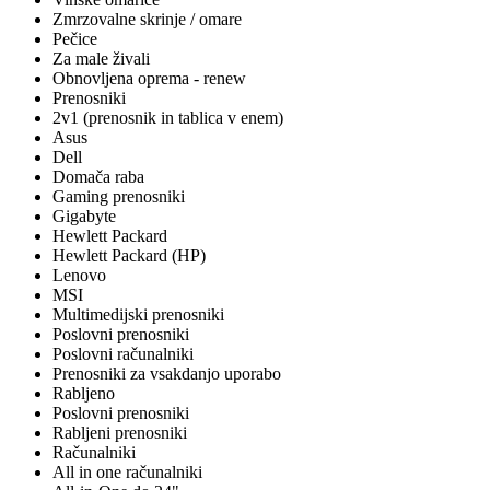
Zmrzovalne skrinje / omare
Pečice
Za male živali
Obnovljena oprema - renew
Prenosniki
2v1 (prenosnik in tablica v enem)
Asus
Dell
Domača raba
Gaming prenosniki
Gigabyte
Hewlett Packard
Hewlett Packard (HP)
Lenovo
MSI
Multimedijski prenosniki
Poslovni prenosniki
Poslovni računalniki
Prenosniki za vsakdanjo uporabo
Rabljeno
Poslovni prenosniki
Rabljeni prenosniki
Računalniki
All in one računalniki