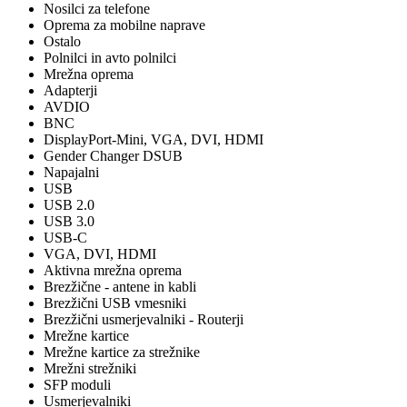
Nosilci za telefone
Oprema za mobilne naprave
Ostalo
Polnilci in avto polnilci
Mrežna oprema
Adapterji
AVDIO
BNC
DisplayPort-Mini, VGA, DVI, HDMI
Gender Changer DSUB
Napajalni
USB
USB 2.0
USB 3.0
USB-C
VGA, DVI, HDMI
Aktivna mrežna oprema
Brezžične - antene in kabli
Brezžični USB vmesniki
Brezžični usmerjevalniki - Routerji
Mrežne kartice
Mrežne kartice za strežnike
Mrežni strežniki
SFP moduli
Usmerjevalniki