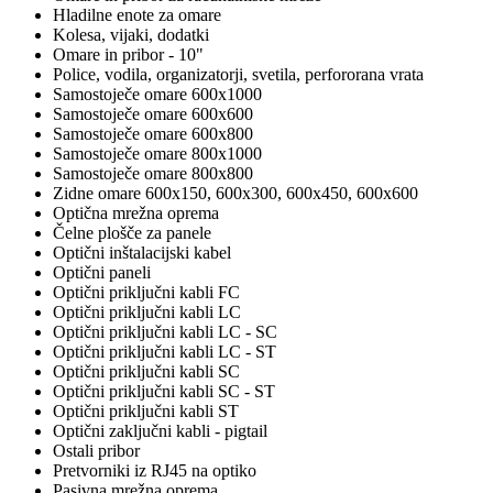
Hladilne enote za omare
Kolesa, vijaki, dodatki
Omare in pribor - 10"
Police, vodila, organizatorji, svetila, perfororana vrata
Samostoječe omare 600x1000
Samostoječe omare 600x600
Samostoječe omare 600x800
Samostoječe omare 800x1000
Samostoječe omare 800x800
Zidne omare 600x150, 600x300, 600x450, 600x600
Optična mrežna oprema
Čelne plošče za panele
Optični inštalacijski kabel
Optični paneli
Optični priključni kabli FC
Optični priključni kabli LC
Optični priključni kabli LC - SC
Optični priključni kabli LC - ST
Optični priključni kabli SC
Optični priključni kabli SC - ST
Optični priključni kabli ST
Optični zaključni kabli - pigtail
Ostali pribor
Pretvorniki iz RJ45 na optiko
Pasivna mrežna oprema