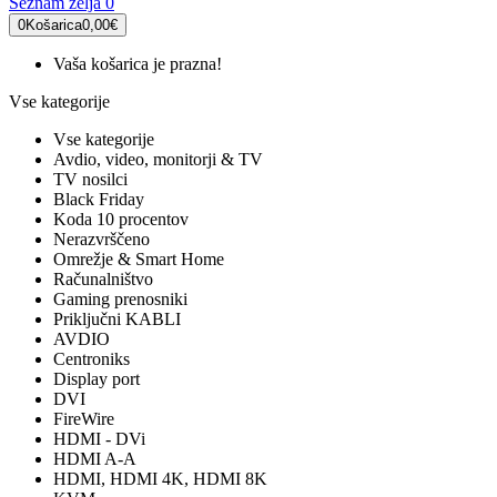
Seznam želja
0
0
Košarica
0,00€
Vaša košarica je prazna!
Vse kategorije
Vse kategorije
Avdio, video, monitorji & TV
TV nosilci
Black Friday
Koda 10 procentov
Nerazvrščeno
Omrežje & Smart Home
Računalništvo
Gaming prenosniki
Priključni KABLI
AVDIO
Centroniks
Display port
DVI
FireWire
HDMI - DVi
HDMI A-A
HDMI, HDMI 4K, HDMI 8K