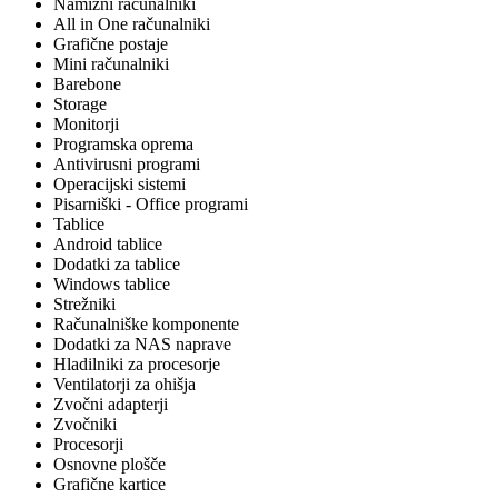
Namizni računalniki
All in One računalniki
Grafične postaje
Mini računalniki
Barebone
Storage
Monitorji
Programska oprema
Antivirusni programi
Operacijski sistemi
Pisarniški - Office programi
Tablice
Android tablice
Dodatki za tablice
Windows tablice
Strežniki
Računalniške komponente
Dodatki za NAS naprave
Hladilniki za procesorje
Ventilatorji za ohišja
Zvočni adapterji
Zvočniki
Procesorji
Osnovne plošče
Grafične kartice