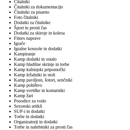
Čitalniki
Čitalniki za dokumentacijo
Čitalniki za pisarno
Foto čitalniki
Dodatki za čitalnike
Šport in prosti čas
Dodatki za skiroje in kolesa
Fitnes naprave
Igrače
Igralne konzole in dodatki
Kampiranje
Kamp dodatki in ostalo
Kamp hladilne skrinje in torbe
Kamp kuhinjski pripomočki
Kamp ležalniki in stoli
Kamp paviljoni, šotori, senčniki
Kamp pohištvo
Kamp svetilke in komarniki
Kamp žari
Posodice za vodo
Sezonski artikli
SUP-i in dodatki
Torbe in dodatki
Organizatorji in dodatki
Torbe in nahrbtniki za prosti čas