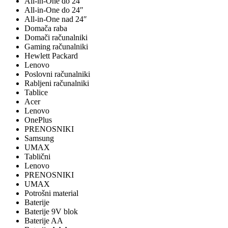
All-in-One do 24"
All-in-One do 24″
All-in-One nad 24″
Domača raba
Domači računalniki
Gaming računalniki
Hewlett Packard
Lenovo
Poslovni računalniki
Rabljeni računalniki
Tablice
Acer
Lenovo
OnePlus
PRENOSNIKI
Samsung
UMAX
Tablični
Lenovo
PRENOSNIKI
UMAX
Potrošni material
Baterije
Baterije 9V blok
Baterije AA