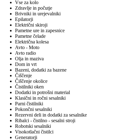
Vse za kolo
Zdravlje in počutje
Brivniki in urejevalniki
Epilatorji
Električni skiroji
Pametne ure in zapesnice
Pametne čelade
Električna kolesa
Avto - Moto
Avto radio
Olja in maziva
Dom in vrt
Bazeni, dodatki za bazene
Čiščenje
Čiščenje okolice
Čistilniki oken
Dodatki in potrošni material
Klasični in ročni sesalniki
Parni čistilniki
Pokončni sesalniki
Rezervni deli in dodatki za sesalnike
Ribalci - čistilno - sesalni stroji
Robotski sesalniki
Visokotlačni čistilci
Generatorji