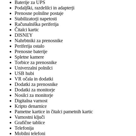
Baterije za UPS
Podaljški, razdelilci in adapterji
Prenosne polnilne postaje
Stabilizatorji napetosti
Računalniška periferija
Čitalci kartic
DISNEY
Nahrbtniki za prenosnike
Periferija ostalo
Prenosne baterije
Spletne kamere
Torbice za prenosnike
Univerzalni polnilci
USB hubi
VR očala in dodatki
Dodatki za prenosnike
Dodatki za monitorje
Nosilci za monitorje
Digitalna varnost
Kripto denarnice
Pametne kartice in čitalci pametnih kartic
Varnostni ključi
Grafične tablice
Telefonija
Mobilni telefoni