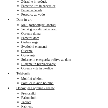
Zdravlje in počutje
Pametne ure in zapesnice
Pametne čelade
Posodice za vodo
Dom in vrt
Mali gospodinjski aparati
Veliki gospodinjski aparati
Oprema doma
Pametni dom
Osebna nega
Svetlobni elementi
Čiščenje
Ogrevanje
Solarne in energetske rešitve za dom
Hlajenje in prezračevanje
Oprema vrta in okolice
Telefonija
Mobilni telefoni
Polnilci in avto polnilci
Obnovljena oprema - renew
Prenosniki
Računalniki
Tablice
Rabljeno