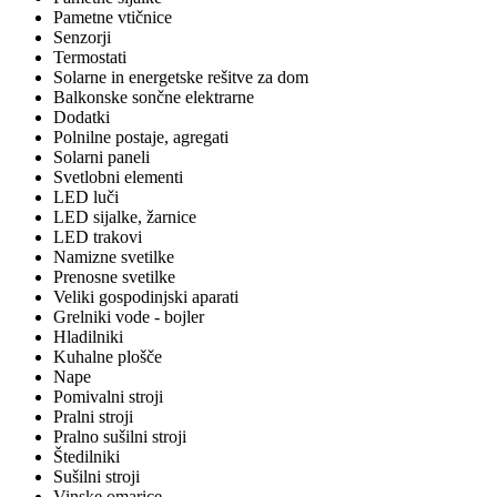
Pametne vtičnice
Senzorji
Termostati
Solarne in energetske rešitve za dom
Balkonske sončne elektrarne
Dodatki
Polnilne postaje, agregati
Solarni paneli
Svetlobni elementi
LED luči
LED sijalke, žarnice
LED trakovi
Namizne svetilke
Prenosne svetilke
Veliki gospodinjski aparati
Grelniki vode - bojler
Hladilniki
Kuhalne plošče
Nape
Pomivalni stroji
Pralni stroji
Pralno sušilni stroji
Štedilniki
Sušilni stroji
Vinske omarice