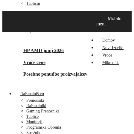
Tablični
Domov
Novi izdelki
Vroče
MikroTik
Tehnox izdelki
Mobilni
Vizualna prenova
Kontakt
O nas
meni
Promocije
Domov
Novi Izdelki
HP AMD junij 2026
Vroče
Vroče cene
MikroTik
Posebne ponudbe proizvajalcev
Računalništvo
Prenosniki
Računalniki
Gaming Prenosniki
Tablice
Monitorji
Programska Oprema
Strežniki