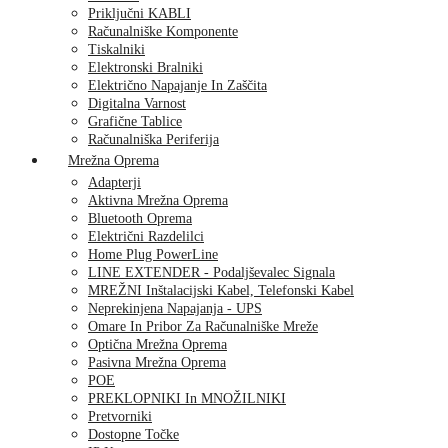
Priključni KABLI
Računalniške Komponente
Tiskalniki
Elektronski Bralniki
Električno Napajanje In Zaščita
Digitalna Varnost
Grafične Tablice
Računalniška Periferija
Mrežna Oprema
Adapterji
Aktivna Mrežna Oprema
Bluetooth Oprema
Električni Razdelilci
Home Plug PowerLine
LINE EXTENDER - Podaljševalec Signala
MREŽNI Inštalacijski Kabel, Telefonski Kabel
Neprekinjena Napajanja - UPS
Omare In Pribor Za Računalniške Mreže
Optična Mrežna Oprema
Pasivna Mrežna Oprema
POE
PREKLOPNIKI In MNOŽILNIKI
Pretvorniki
Dostopne Točke