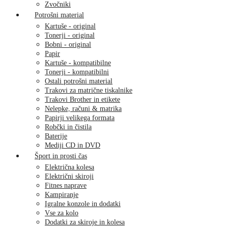
Zvočniki
Potrošni material
Kartuše - original
Tonerji - original
Bobni - original
Papir
Kartuše - kompatibilne
Tonerji - kompatibilni
Ostali potrošni material
Trakovi za matrične tiskalnike
Trakovi Brother in etikete
Nelepke, računi & matrika
Papirji velikega formata
Robčki in čistila
Baterije
Mediji CD in DVD
Šport in prosti čas
Električna kolesa
Električni skiroji
Fitnes naprave
Kampiranje
Igralne konzole in dodatki
Vse za kolo
Dodatki za skiroje in kolesa