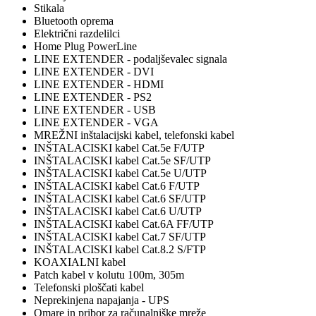
Stikala
Bluetooth oprema
Električni razdelilci
Home Plug PowerLine
LINE EXTENDER - podaljševalec signala
LINE EXTENDER - DVI
LINE EXTENDER - HDMI
LINE EXTENDER - PS2
LINE EXTENDER - USB
LINE EXTENDER - VGA
MREŽNI inštalacijski kabel, telefonski kabel
INŠTALACISKI kabel Cat.5e F/UTP
INŠTALACISKI kabel Cat.5e SF/UTP
INŠTALACISKI kabel Cat.5e U/UTP
INŠTALACISKI kabel Cat.6 F/UTP
INŠTALACISKI kabel Cat.6 SF/UTP
INŠTALACISKI kabel Cat.6 U/UTP
INŠTALACISKI kabel Cat.6A FF/UTP
INŠTALACISKI kabel Cat.7 SF/UTP
INŠTALACISKI kabel Cat.8.2 S/FTP
KOAXIALNI kabel
Patch kabel v kolutu 100m, 305m
Telefonski ploščati kabel
Neprekinjena napajanja - UPS
Omare in pribor za računalniške mreže