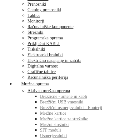
Prenosniki
Gaming prenosniki
Tablice
Monitorji
Računalniške komponente
Strežniki
Programska oprema
Priključni KABLI
Tiskalniki
Elektronski bralniki
Električno napajanje in zaščita
Digitalna varnost
Grafične tablice
Računalniška periferija
Mrežna oprema
Aktivna mrežna oprema
Brezžične - antene in kabli
Brezžični USB vmesniki
Brezžični usmerjevalniki - Routerji
Mrežne kartice
Mrežne kartice za strežnike
Mrežni strežniki
SFP moduli
Usmerjevalniki