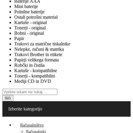
Baterije AAA
Mini baterije
Polnilne baterije
Ostali potrošni material
Kartuše - original
Tonerji - original
Bobni - original
Papir
Trakovi za matrične tiskalnike
Nelepke, računi & matrika
Trakovi Brother in etikete
Papirji velikega formata
Robčki in čistila
Kartuše - kompatibilne
Tonerji - kompatibilni
Mediji CD in DVD
Išči
Izberite kategorijo
Računalništvo
Računalniki