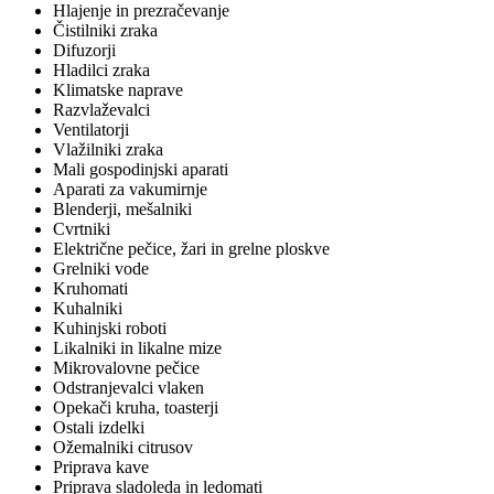
Hlajenje in prezračevanje
Čistilniki zraka
Difuzorji
Hladilci zraka
Klimatske naprave
Razvlaževalci
Ventilatorji
Vlažilniki zraka
Mali gospodinjski aparati
Aparati za vakumirnje
Blenderji, mešalniki
Cvrtniki
Električne pečice, žari in grelne ploskve
Grelniki vode
Kruhomati
Kuhalniki
Kuhinjski roboti
Likalniki in likalne mize
Mikrovalovne pečice
Odstranjevalci vlaken
Opekači kruha, toasterji
Ostali izdelki
Ožemalniki citrusov
Priprava kave
Priprava sladoleda in ledomati