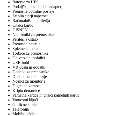
Baterije za UPS
Podaljški, razdelilci in adapterji
Prenosne polnilne postaje
Stabilizatorji napetosti
Računalniška periferija
Čitalci kartic
DISNEY
Nahrbtniki za prenosnike
Periferija ostalo
Prenosne baterije
Spletne kamere
Torbice za prenosnike
Univerzalni polnilci
USB hubi
VR očala in dodatki
Dodatki za prenosnike
Dodatki za monitorje
Nosilci za monitorje
Digitalna varnost
Kripto denarnice
Pametne kartice in čitalci pametnih kartic
Varnostni ključi
Grafične tablice
Telefonija
Mobilni telefoni