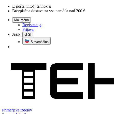
E-pošta:
info@tehnox.si
Brezplačna dostava za vsa naročila nad 200 €
Moj račun
Registracija
Prijava
Jezik:
sl-SI
Slovenščina
Primerjava
izdelov