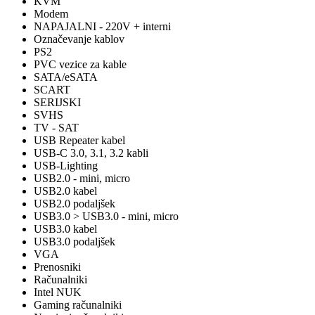
KVM
Modem
NAPAJALNI - 220V + interni
Označevanje kablov
PS2
PVC vezice za kable
SATA/eSATA
SCART
SERIJSKI
SVHS
TV - SAT
USB Repeater kabel
USB-C 3.0, 3.1, 3.2 kabli
USB-Lighting
USB2.0 - mini, micro
USB2.0 kabel
USB2.0 podaljšek
USB3.0 > USB3.0 - mini, micro
USB3.0 kabel
USB3.0 podaljšek
VGA
Prenosniki
Računalniki
Intel NUK
Gaming računalniki