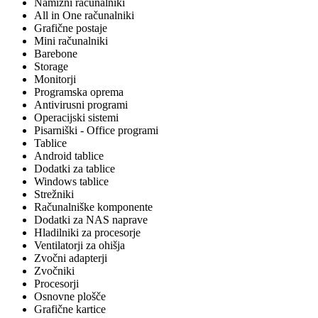
Namizni računalniki
All in One računalniki
Grafične postaje
Mini računalniki
Barebone
Storage
Monitorji
Programska oprema
Antivirusni programi
Operacijski sistemi
Pisarniški - Office programi
Tablice
Android tablice
Dodatki za tablice
Windows tablice
Strežniki
Računalniške komponente
Dodatki za NAS naprave
Hladilniki za procesorje
Ventilatorji za ohišja
Zvočni adapterji
Zvočniki
Procesorji
Osnovne plošče
Grafične kartice