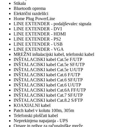
Stikala
Bluetooth oprema
Električni razdelilci
Home Plug PowerLine
LINE EXTENDER - podaljševalec signala
LINE EXTENDER - DVI
LINE EXTENDER - HDMI
LINE EXTENDER - PS2
LINE EXTENDER - USB
LINE EXTENDER - VGA
MREŽNI inštalacijski kabel, telefonski kabel
INŠTALACISKI kabel Cat.5e F/UTP
INŠTALACISKI kabel Cat.5e SF/UTP
INŠTALACISKI kabel Cat.5e U/UTP
INŠTALACISKI kabel Cat.6 F/UTP
INŠTALACISKI kabel Cat.6 SF/UTP
INŠTALACISKI kabel Cat.6 U/UTP
INŠTALACISKI kabel Cat.6A FF/UTP
INŠTALACISKI kabel Cat.7 SF/UTP
INŠTALACISKI kabel Cat.8.2 S/FTP
KOAXIALNI kabel
Patch kabel v kolutu 100m, 305m
Telefonski ploščati kabel
Neprekinjena napajanja - UPS
Omare in pribor za računalniške mreže