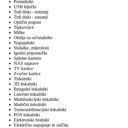
Pomnilniki
USB ključki
Trdi diski - notranji
Trdi diski - zunanji
Optični pogoni
Tipkovnice
Miške
Ohišja za računalnike
Napajalniki
Slušalke, mikrofoni
Igralni pripomočki
Spletne kamere
NAS naprave
TV kartice
Zvočne kartice
Tiskalniki
3D tiskalniki
Brizgalni tiskalniki
Laserski tiskalniki
Multifunkcijski tiskalniki
Matrični tiskalniki
Termosublimacijski tiskalniki
POS tiskalniki
Elektronski bralniki
Električno napajanje in zaščita