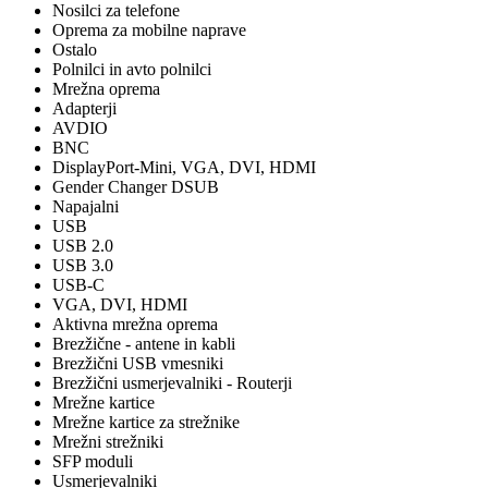
Nosilci za telefone
Oprema za mobilne naprave
Ostalo
Polnilci in avto polnilci
Mrežna oprema
Adapterji
AVDIO
BNC
DisplayPort-Mini, VGA, DVI, HDMI
Gender Changer DSUB
Napajalni
USB
USB 2.0
USB 3.0
USB-C
VGA, DVI, HDMI
Aktivna mrežna oprema
Brezžične - antene in kabli
Brezžični USB vmesniki
Brezžični usmerjevalniki - Routerji
Mrežne kartice
Mrežne kartice za strežnike
Mrežni strežniki
SFP moduli
Usmerjevalniki