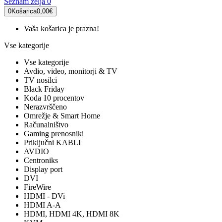
Seznam želja
0
0
Košarica
0,00€
Vaša košarica je prazna!
Vse kategorije
Vse kategorije
Avdio, video, monitorji & TV
TV nosilci
Black Friday
Koda 10 procentov
Nerazvrščeno
Omrežje & Smart Home
Računalništvo
Gaming prenosniki
Priključni KABLI
AVDIO
Centroniks
Display port
DVI
FireWire
HDMI - DVi
HDMI A-A
HDMI, HDMI 4K, HDMI 8K