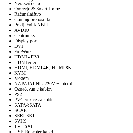
Nerazvrščeno
Omrežje & Smart Home
Računalništvo
Gaming prenosniki
Priključni KABLI
AVDIO
Centroniks
Display port
DVI
FireWire
HDMI - DVi
HDMI A-A
HDMI, HDMI 4K, HDMI 8K
KVM
Modem
NAPAJALNI - 220V + interni
Označevanje kablov
PS2
PVC vezice za kable
SATA/eSATA
SCART
SERIJSKI
SVHS
TV - SAT
USB Repeater kabel