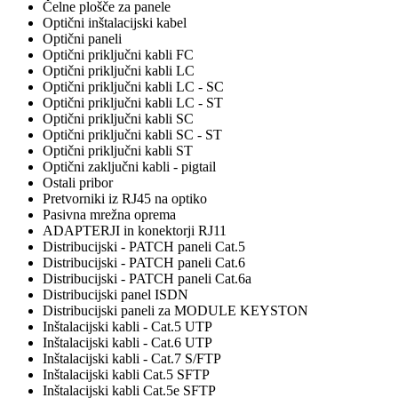
Čelne plošče za panele
Optični inštalacijski kabel
Optični paneli
Optični priključni kabli FC
Optični priključni kabli LC
Optični priključni kabli LC - SC
Optični priključni kabli LC - ST
Optični priključni kabli SC
Optični priključni kabli SC - ST
Optični priključni kabli ST
Optični zaključni kabli - pigtail
Ostali pribor
Pretvorniki iz RJ45 na optiko
Pasivna mrežna oprema
ADAPTERJI in konektorji RJ11
Distribucijski - PATCH paneli Cat.5
Distribucijski - PATCH paneli Cat.6
Distribucijski - PATCH paneli Cat.6a
Distribucijski panel ISDN
Distribucijski paneli za MODULE KEYSTON
Inštalacijski kabli - Cat.5 UTP
Inštalacijski kabli - Cat.6 UTP
Inštalacijski kabli - Cat.7 S/FTP
Inštalacijski kabli Cat.5 SFTP
Inštalacijski kabli Cat.5e SFTP