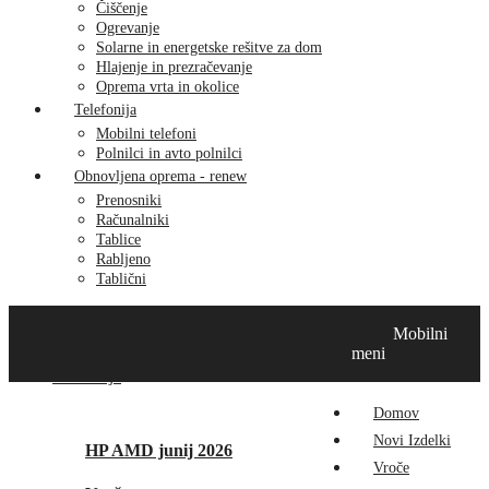
Čiščenje
Ogrevanje
Solarne in energetske rešitve za dom
Hlajenje in prezračevanje
Oprema vrta in okolice
Telefonija
Mobilni telefoni
Polnilci in avto polnilci
Obnovljena oprema - renew
Prenosniki
Računalniki
Tablice
Rabljeno
Tablični
Domov
Novi izdelki
Vroče
MikroTik
Tehnox izdelki
Mobilni
Vizualna prenova
Kontakt
O nas
meni
Promocije
Domov
Novi Izdelki
HP AMD junij 2026
Vroče