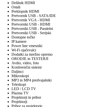
Delilnik HDMI
Ostali
Preklopnik HDMI
Pretvornik USB - SATA/IDE
Pretvornik VGA - HDMI
Pretvorniki USB - HDMI
Pretvorniki USB - Paralelni
Pretvorniki USB - Serijski
Dostopne točke
IP kamere
Power line vmesniki
Wi-Fi ojačevalci
Dodatki za mrežno opremo
ORODJE in TESTERJI
Avdio, video, foto
Konferenčni sistemi
Daljinci
Mikroskopi
MP3 in MP4 predvajalniki
Teleskopi
LED / LCD TV
Plazma TV
Projektorji in pribor
Projektorji
Pribor za projektorje