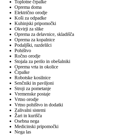
Toplotne črpalke
Oprema doma
Električno orodje
Koši za odpadke
Kuhinjski pripomočki
Okvirji za slike
Oprema za delavnice, skladišča
Oprema za kopalnice
Podaljški, razdelilci
Pohištvo
Ročno orodje
Stojala za perilo in obešalniki
Oprema vrta in okolice
Črpalke
Robotske kosilnice
Senčniki in paviljoni
Stroji za pometanje
Vremenske postaje
Vrtno orodje
Vrtno pohištvo in dodatki
Zalivalni sistemi
Žari in kurišča
Osebna nega
Medicinski pripomočki
Nega las