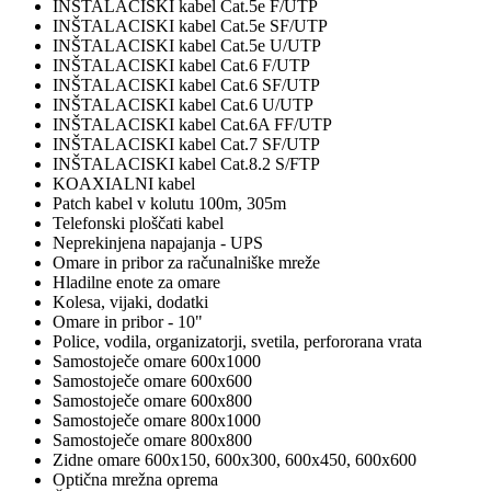
INŠTALACISKI kabel Cat.5e F/UTP
INŠTALACISKI kabel Cat.5e SF/UTP
INŠTALACISKI kabel Cat.5e U/UTP
INŠTALACISKI kabel Cat.6 F/UTP
INŠTALACISKI kabel Cat.6 SF/UTP
INŠTALACISKI kabel Cat.6 U/UTP
INŠTALACISKI kabel Cat.6A FF/UTP
INŠTALACISKI kabel Cat.7 SF/UTP
INŠTALACISKI kabel Cat.8.2 S/FTP
KOAXIALNI kabel
Patch kabel v kolutu 100m, 305m
Telefonski ploščati kabel
Neprekinjena napajanja - UPS
Omare in pribor za računalniške mreže
Hladilne enote za omare
Kolesa, vijaki, dodatki
Omare in pribor - 10"
Police, vodila, organizatorji, svetila, perfororana vrata
Samostoječe omare 600x1000
Samostoječe omare 600x600
Samostoječe omare 600x800
Samostoječe omare 800x1000
Samostoječe omare 800x800
Zidne omare 600x150, 600x300, 600x450, 600x600
Optična mrežna oprema