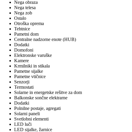
Nega obraza
Nega telesa
Nega zob
Ostalo
Otroška oprema
Tehtnice
Pametni dom
Centralne nadzorne enote (HUB)
Dodatki
Domofoni
Elektronske varuške
Kamere
Krmilniki in stikala
Pametne sijalke
Pametne vtičnice
Senzorji
Termostati
Solarne in energetske rešitve za dom
Balkonske sončne elektrarne
Dodatki
Polnilne postaje, agregati
Solarni paneli
Svetlobni elementi
LED luči
LED sijalke, žarnice