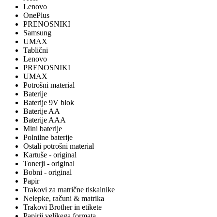
Lenovo
OnePlus
PRENOSNIKI
Samsung
UMAX
Tablični
Lenovo
PRENOSNIKI
UMAX
Potrošni material
Baterije
Baterije 9V blok
Baterije AA
Baterije AAA
Mini baterije
Polnilne baterije
Ostali potrošni material
Kartuše - original
Tonerji - original
Bobni - original
Papir
Trakovi za matrične tiskalnike
Nelepke, računi & matrika
Trakovi Brother in etikete
Papirji velikega formata