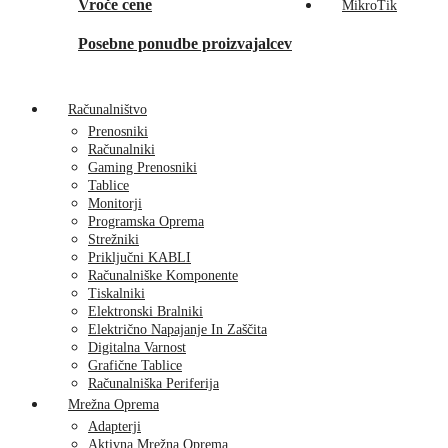
Vroče cene
MikroTik
Posebne ponudbe proizvajalcev
Računalništvo
Prenosniki
Računalniki
Gaming Prenosniki
Tablice
Monitorji
Programska Oprema
Strežniki
Priključni KABLI
Računalniške Komponente
Tiskalniki
Elektronski Bralniki
Električno Napajanje In Zaščita
Digitalna Varnost
Grafične Tablice
Računalniška Periferija
Mrežna Oprema
Adapterji
Aktivna Mrežna Oprema