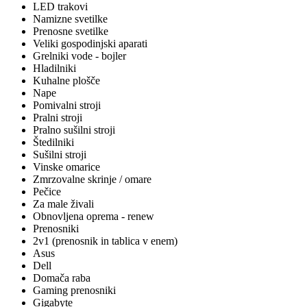
LED trakovi
Namizne svetilke
Prenosne svetilke
Veliki gospodinjski aparati
Grelniki vode - bojler
Hladilniki
Kuhalne plošče
Nape
Pomivalni stroji
Pralni stroji
Pralno sušilni stroji
Štedilniki
Sušilni stroji
Vinske omarice
Zmrzovalne skrinje / omare
Pečice
Za male živali
Obnovljena oprema - renew
Prenosniki
2v1 (prenosnik in tablica v enem)
Asus
Dell
Domača raba
Gaming prenosniki
Gigabyte