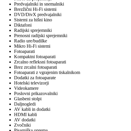
Predvajalniki in snemalniki
Brezžični Hi-Fi sistemi
DVD/DivX predvajalniki
Sistemi za hišni kino
Diktafoni
Radijski sprejemniki
Prenosni radijski sprejemniki
Radio ure/budilke
Mikro Hi-Fi sistemi
Fotoaparati
Kompaktni fotoaparati
Zrcalno refleksni fotoaparati
Brez zrcalni fotoaparati
Fotoaparati z vgrajenim tiskalnikom
Dodatki za fotoaparate
Hotelski televizorji
Videokamere
Poslovni prikazovalniki
Glasbeni stolpi
Daljnogledi
AV kabli in dodatki
HDMI kabli
AV dodatki
Zvočniki
Pisarniška oprema