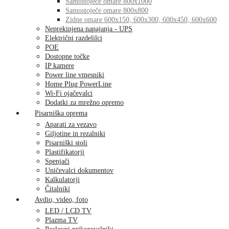
Samostoječe omare 800x1000
Samostoječe omare 800x800
Zidne omare 600x150, 600x300, 600x450, 600x600
Neprekinjena napajanja - UPS
Električni razdelilci
POE
Dostopne točke
IP kamere
Power line vmesniki
Home Plug PowerLine
Wi-Fi ojačevalci
Dodatki za mrežno opremo
Pisarniška oprema
Aparati za vezavo
Giljotine in rezalniki
Pisarniški stoli
Plastifikatorji
Spenjači
Uničevalci dokumentov
Kalkulatorji
Čitalniki
Avdio, video, foto
LED / LCD TV
Plazma TV