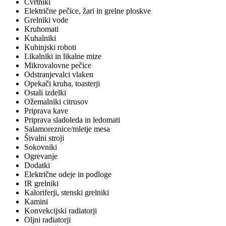
Cvrtniki
Električne pečice, žari in grelne ploskve
Grelniki vode
Kruhomati
Kuhalniki
Kuhinjski roboti
Likalniki in likalne mize
Mikrovalovne pečice
Odstranjevalci vlaken
Opekači kruha, toasterji
Ostali izdelki
Ožemalniki citrusov
Priprava kave
Priprava sladoleda in ledomati
Salamoreznice/mletje mesa
Šivalni stroji
Sokovniki
Ogrevanje
Dodatki
Električne odeje in podloge
IR grelniki
Kaloriferji, stenski grelniki
Kamini
Konvekcijski radiatorji
Oljni radiatorji