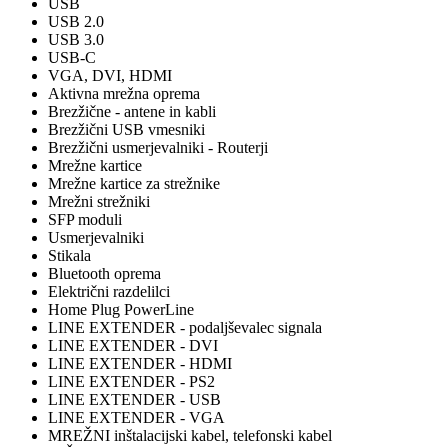
USB
USB 2.0
USB 3.0
USB-C
VGA, DVI, HDMI
Aktivna mrežna oprema
Brezžične - antene in kabli
Brezžični USB vmesniki
Brezžični usmerjevalniki - Routerji
Mrežne kartice
Mrežne kartice za strežnike
Mrežni strežniki
SFP moduli
Usmerjevalniki
Stikala
Bluetooth oprema
Električni razdelilci
Home Plug PowerLine
LINE EXTENDER - podaljševalec signala
LINE EXTENDER - DVI
LINE EXTENDER - HDMI
LINE EXTENDER - PS2
LINE EXTENDER - USB
LINE EXTENDER - VGA
MREŽNI inštalacijski kabel, telefonski kabel