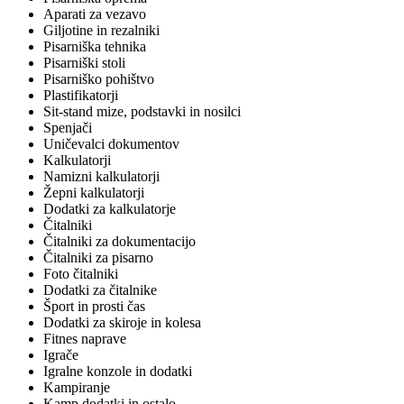
Aparati za vezavo
Giljotine in rezalniki
Pisarniška tehnika
Pisarniški stoli
Pisarniško pohištvo
Plastifikatorji
Sit-stand mize, podstavki in nosilci
Spenjači
Uničevalci dokumentov
Kalkulatorji
Namizni kalkulatorji
Žepni kalkulatorji
Dodatki za kalkulatorje
Čitalniki
Čitalniki za dokumentacijo
Čitalniki za pisarno
Foto čitalniki
Dodatki za čitalnike
Šport in prosti čas
Dodatki za skiroje in kolesa
Fitnes naprave
Igrače
Igralne konzole in dodatki
Kampiranje
Kamp dodatki in ostalo