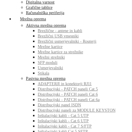
Digitalna varnost
Grafične tablice
Računalniška periferija
Mrežna oprema
Aktivna mrežna oprema
Brezžične - antene in kabli
Brezžični USB vmesniki
Brezžični usmerjevalniki - Routerji
Mrežne kartice
Mrežne kartice za strežnike
Mrežni strežniki
SFP moduli
Usmerjevalniki
Stikala
Pasivna mrežna oprema
ADAPTERJI in konektorji RJ11
Distribucijski - PATCH paneli Cat.5
Distribucijski - PATCH paneli Cat.6
Distribucijski - PATCH paneli Cat.6a
Distribucijski panel ISDN
Distribucijski paneli za MODULE KEYSTON
Inštalacijski kabli - Cat.5 UTP
Inštalacijski kabli - Cat.6 UTP
Inštalacijski kabli - Cat.7 S/FTP
Inštalacijski kabli Cat.5 SFTP