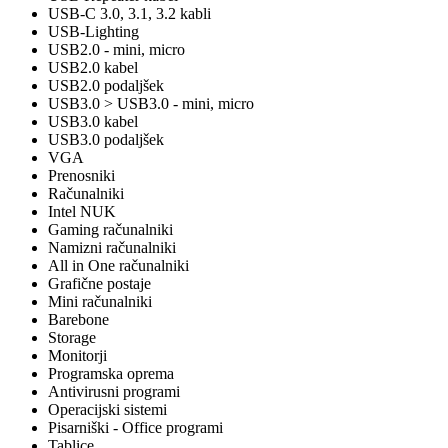
USB-C 3.0, 3.1, 3.2 kabli
USB-Lighting
USB2.0 - mini, micro
USB2.0 kabel
USB2.0 podaljšek
USB3.0 > USB3.0 - mini, micro
USB3.0 kabel
USB3.0 podaljšek
VGA
Prenosniki
Računalniki
Intel NUK
Gaming računalniki
Namizni računalniki
All in One računalniki
Grafične postaje
Mini računalniki
Barebone
Storage
Monitorji
Programska oprema
Antivirusni programi
Operacijski sistemi
Pisarniški - Office programi
Tablice