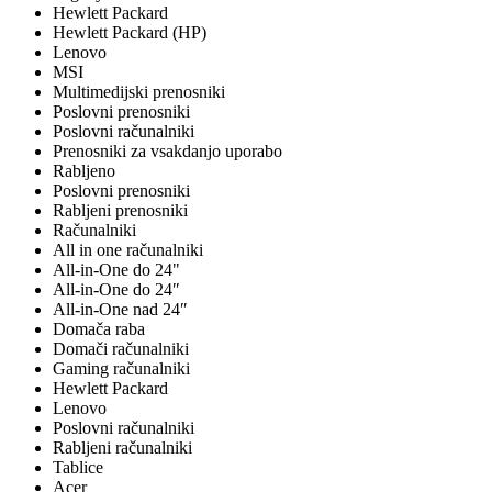
Hewlett Packard
Hewlett Packard (HP)
Lenovo
MSI
Multimedijski prenosniki
Poslovni prenosniki
Poslovni računalniki
Prenosniki za vsakdanjo uporabo
Rabljeno
Poslovni prenosniki
Rabljeni prenosniki
Računalniki
All in one računalniki
All-in-One do 24"
All-in-One do 24″
All-in-One nad 24″
Domača raba
Domači računalniki
Gaming računalniki
Hewlett Packard
Lenovo
Poslovni računalniki
Rabljeni računalniki
Tablice
Acer