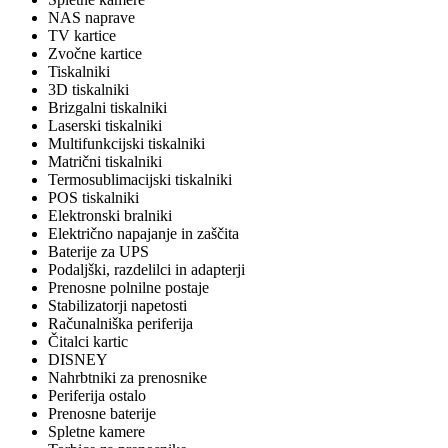
NAS naprave
TV kartice
Zvočne kartice
Tiskalniki
3D tiskalniki
Brizgalni tiskalniki
Laserski tiskalniki
Multifunkcijski tiskalniki
Matrični tiskalniki
Termosublimacijski tiskalniki
POS tiskalniki
Elektronski bralniki
Električno napajanje in zaščita
Baterije za UPS
Podaljški, razdelilci in adapterji
Prenosne polnilne postaje
Stabilizatorji napetosti
Računalniška periferija
Čitalci kartic
DISNEY
Nahrbtniki za prenosnike
Periferija ostalo
Prenosne baterije
Spletne kamere