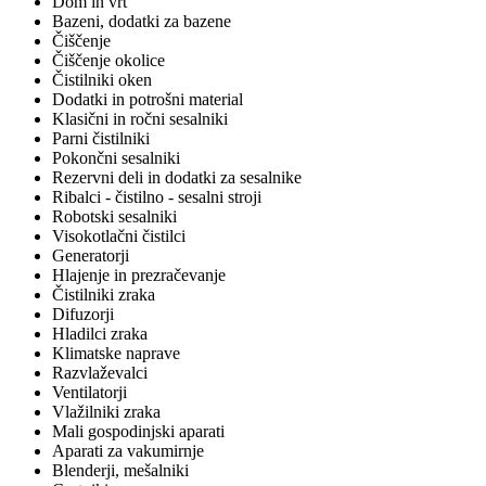
Dom in vrt
Bazeni, dodatki za bazene
Čiščenje
Čiščenje okolice
Čistilniki oken
Dodatki in potrošni material
Klasični in ročni sesalniki
Parni čistilniki
Pokončni sesalniki
Rezervni deli in dodatki za sesalnike
Ribalci - čistilno - sesalni stroji
Robotski sesalniki
Visokotlačni čistilci
Generatorji
Hlajenje in prezračevanje
Čistilniki zraka
Difuzorji
Hladilci zraka
Klimatske naprave
Razvlaževalci
Ventilatorji
Vlažilniki zraka
Mali gospodinjski aparati
Aparati za vakumirnje
Blenderji, mešalniki