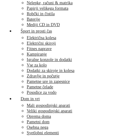
Nelepke, računi & matrika
Papirji velikega formata
Robčki in čistila
Baterije
Mediji CD in DVD
Šport in prosti čas
Električna kolesa
Električni skiroji
Fitnes naprave
Kampiranje
Igralne konzole in dodatki
Vse za kolo
Dodatki za skiroje in kolesa
Zdravlje in počutje
Pametne ure in zapesnice
Pametne čelade
Posodice za vodo
Dom in vrt
Mali gospodinjski aparati
Veliki gospodinjski aparati
Oprema doma
Pametni dom
Osebna nega
Svetlobni elementi