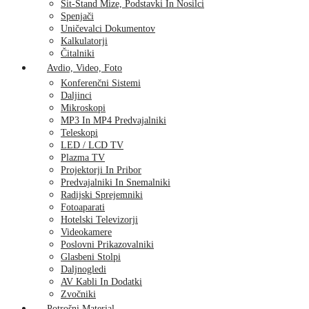
Sit-Stand Mize, Podstavki In Nosilci
Spenjači
Uničevalci Dokumentov
Kalkulatorji
Čitalniki
Avdio, Video, Foto
Konferenčni Sistemi
Daljinci
Mikroskopi
MP3 In MP4 Predvajalniki
Teleskopi
LED / LCD TV
Plazma TV
Projektorji In Pribor
Predvajalniki In Snemalniki
Radijski Sprejemniki
Fotoaparati
Hotelski Televizorji
Videokamere
Poslovni Prikazovalniki
Glasbeni Stolpi
Daljnogledi
AV Kabli In Dodatki
Zvočniki
Potrošni Material