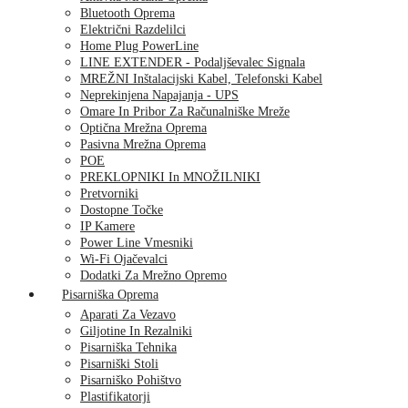
Bluetooth Oprema
Električni Razdelilci
Home Plug PowerLine
LINE EXTENDER - Podaljševalec Signala
MREŽNI Inštalacijski Kabel, Telefonski Kabel
Neprekinjena Napajanja - UPS
Omare In Pribor Za Računalniške Mreže
Optična Mrežna Oprema
Pasivna Mrežna Oprema
POE
PREKLOPNIKI In MNOŽILNIKI
Pretvorniki
Dostopne Točke
IP Kamere
Power Line Vmesniki
Wi-Fi Ojačevalci
Dodatki Za Mrežno Opremo
Pisarniška Oprema
Aparati Za Vezavo
Giljotine In Rezalniki
Pisarniška Tehnika
Pisarniški Stoli
Pisarniško Pohištvo
Plastifikatorji