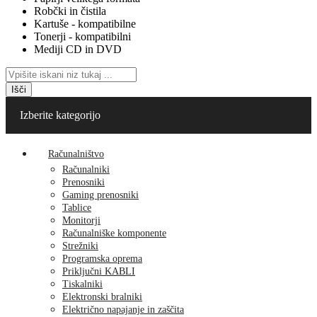
Robčki in čistila
Kartuše - kompatibilne
Tonerji - kompatibilni
Mediji CD in DVD
Išči
Izberite kategorijo
Računalništvo
Računalniki
Prenosniki
Gaming prenosniki
Tablice
Monitorji
Računalniške komponente
Strežniki
Programska oprema
Priključni KABLI
Tiskalniki
Elektronski bralniki
Električno napajanje in zaščita