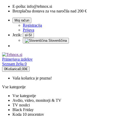
E-pošta:
info@tehnox.si
Brezplačna dostava za vsa naročila nad 200 €
Moj račun
Registracija
Prijava
Jezik:
sl-SI
Slovenščina
Primerjava
izdelov
Seznam želja
0
0
Košarica
0,00€
Vaša košarica je prazna!
Vse kategorije
Vse kategorije
Avdio, video, monitorji & TV
TV nosilci
Black Friday
Koda 10 procentov