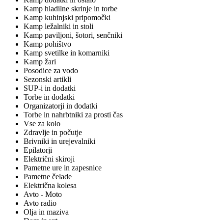
Kamp hladilne skrinje in torbe
Kamp kuhinjski pripomočki
Kamp ležalniki in stoli
Kamp paviljoni, šotori, senčniki
Kamp pohištvo
Kamp svetilke in komarniki
Kamp žari
Posodice za vodo
Sezonski artikli
SUP-i in dodatki
Torbe in dodatki
Organizatorji in dodatki
Torbe in nahrbtniki za prosti čas
Vse za kolo
Zdravlje in počutje
Brivniki in urejevalniki
Epilatorji
Električni skiroji
Pametne ure in zapesnice
Pametne čelade
Električna kolesa
Avto - Moto
Avto radio
Olja in maziva