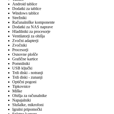
Android tablice
Dodatki za tablice
Windows tablice
Strežniki
Računalniške komponente
Dodatki za NAS naprave
Hladilniki za procesorje
Ventilatorji za ohišja
Zvočni adapterji
Zvočniki
Procesorji
Osnovne plošče
Grafične kartice
Pomnilniki
USB ključki
Trdi diski - notranji
Trdi diski - zunanji
Optični pogoni
Tipkovnice
Miške
Ohišja za računalnike
Napajalniki
Slušalke, mikrofoni
Igralni pripomočki
Spletne kamere