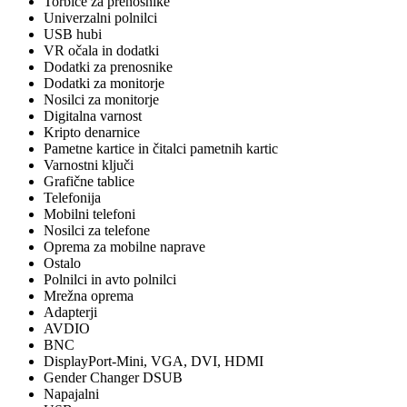
Torbice za prenosnike
Univerzalni polnilci
USB hubi
VR očala in dodatki
Dodatki za prenosnike
Dodatki za monitorje
Nosilci za monitorje
Digitalna varnost
Kripto denarnice
Pametne kartice in čitalci pametnih kartic
Varnostni ključi
Grafične tablice
Telefonija
Mobilni telefoni
Nosilci za telefone
Oprema za mobilne naprave
Ostalo
Polnilci in avto polnilci
Mrežna oprema
Adapterji
AVDIO
BNC
DisplayPort-Mini, VGA, DVI, HDMI
Gender Changer DSUB
Napajalni