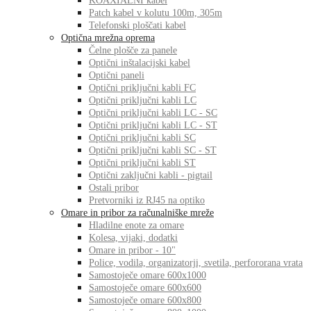
KOAXIALNI kabel
Patch kabel v kolutu 100m, 305m
Telefonski ploščati kabel
Optična mrežna oprema
Čelne plošče za panele
Optični inštalacijski kabel
Optični paneli
Optični priključni kabli FC
Optični priključni kabli LC
Optični priključni kabli LC - SC
Optični priključni kabli LC - ST
Optični priključni kabli SC
Optični priključni kabli SC - ST
Optični priključni kabli ST
Optični zaključni kabli - pigtail
Ostali pribor
Pretvorniki iz RJ45 na optiko
Omare in pribor za računalniške mreže
Hladilne enote za omare
Kolesa, vijaki, dodatki
Omare in pribor - 10"
Police, vodila, organizatorji, svetila, perfororana vrata
Samostoječe omare 600x1000
Samostoječe omare 600x600
Samostoječe omare 600x800