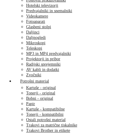
Poslovni prikazovalniki
Hotelski televizorji
Predvajalniki in snemalniki
Videokamere
Fotoaparati
Glasbeni stolpi
Daljinci
Daljnogledi
Mikroskopi
Teleskopi
MP3 in MP4 predvajalniki
Projektorji in pribor
Radijski sprejemniki
AV kabli in dodatki
Zvočniki
Potrošni material
Kartuše - original
Tonerji - original
Bobni - original
Papir
Kartuše - kompatibilne
Tonerji - kompatibilni
Ostali potrošni material
Trakovi za matrične tiskalnike
Trakovi Brother in etikete