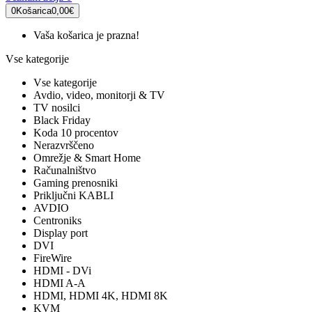
0
Košarica
0,00€
Vaša košarica je prazna!
Vse kategorije
Vse kategorije
Avdio, video, monitorji & TV
TV nosilci
Black Friday
Koda 10 procentov
Nerazvrščeno
Omrežje & Smart Home
Računalništvo
Gaming prenosniki
Priključni KABLI
AVDIO
Centroniks
Display port
DVI
FireWire
HDMI - DVi
HDMI A-A
HDMI, HDMI 4K, HDMI 8K
KVM