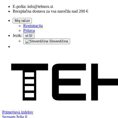
E-pošta:
info@tehnox.si
Brezplačna dostava za vsa naročila nad 200 €
Moj račun
Registracija
Prijava
Jezik:
sl-SI
Slovenščina
Primerjava
izdelov
Seznam želja
0