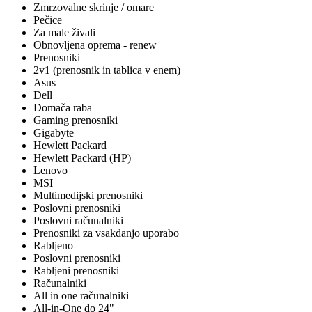
Zmrzovalne skrinje / omare
Pečice
Za male živali
Obnovljena oprema - renew
Prenosniki
2v1 (prenosnik in tablica v enem)
Asus
Dell
Domača raba
Gaming prenosniki
Gigabyte
Hewlett Packard
Hewlett Packard (HP)
Lenovo
MSI
Multimedijski prenosniki
Poslovni prenosniki
Poslovni računalniki
Prenosniki za vsakdanjo uporabo
Rabljeno
Poslovni prenosniki
Rabljeni prenosniki
Računalniki
All in one računalniki
All-in-One do 24"