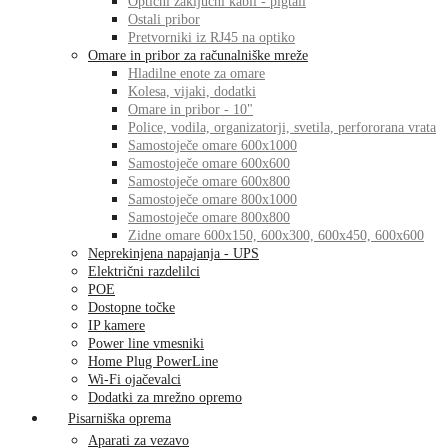
Optični zaključni kabli - pigtail
Ostali pribor
Pretvorniki iz RJ45 na optiko
Omare in pribor za računalniške mreže
Hladilne enote za omare
Kolesa, vijaki, dodatki
Omare in pribor - 10"
Police, vodila, organizatorji, svetila, perfororana vrata
Samostoječe omare 600x1000
Samostoječe omare 600x600
Samostoječe omare 600x800
Samostoječe omare 800x1000
Samostoječe omare 800x800
Zidne omare 600x150, 600x300, 600x450, 600x600
Neprekinjena napajanja - UPS
Električni razdelilci
POE
Dostopne točke
IP kamere
Power line vmesniki
Home Plug PowerLine
Wi-Fi ojačevalci
Dodatki za mrežno opremo
Pisarniška oprema
Aparati za vezavo