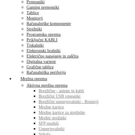
Prenosniki
Gaming prenosniki
Tablice
Monitorji
Računalniške komponente
Strežniki
Programska oprema
Priključni KABLI
Tiskalniki
Elektronski bralniki
Električno napajanje in zaščita
Digitalna varnost
Grafične tablice
Računalniška periferija
Mrežna oprema
Aktivna mrežna oprema
Brezžične - antene in kabli
Brezžični USB vmesniki
Brezžični usmerjevalniki - Routerji
Mrežne kartice
Mrežne kartice za strežnike
Mrežni strežniki
SFP moduli
Usmerjevalniki
Stikala