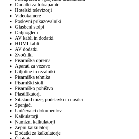
Dodatki za fotoaparate
Hotelski televizorji
Videokamere
Poslovni prikazovalniki
Glasbeni stolpi
Daljnogledi
AV kabli in dodatki
HDMI kabli
AV dodatki
Zvočniki
Pisarniška oprema
Aparati za vezavo
Giljotine in rezalniki
Pisarniška tehnika
Pisarniški stoli
Pisarniško pohištvo
Plastifikatorji
Sit-stand mize, podstavki in nosilci
Spenjači
Uničevalci dokumentov
Kalkulatorji
Namizni kalkulatorji
Žepni kalkulatorji
Dodatki za kalkulatorje
Čitalniki