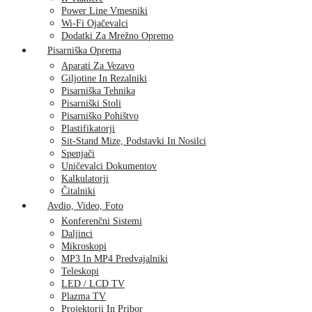
Power Line Vmesniki
Wi-Fi Ojačevalci
Dodatki Za Mrežno Opremo
Pisarniška Oprema
Aparati Za Vezavo
Giljotine In Rezalniki
Pisarniška Tehnika
Pisarniški Stoli
Pisarniško Pohištvo
Plastifikatorji
Sit-Stand Mize, Podstavki In Nosilci
Spenjači
Uničevalci Dokumentov
Kalkulatorji
Čitalniki
Avdio, Video, Foto
Konferenčni Sistemi
Daljinci
Mikroskopi
MP3 In MP4 Predvajalniki
Teleskopi
LED / LCD TV
Plazma TV
Projektorji In Pribor