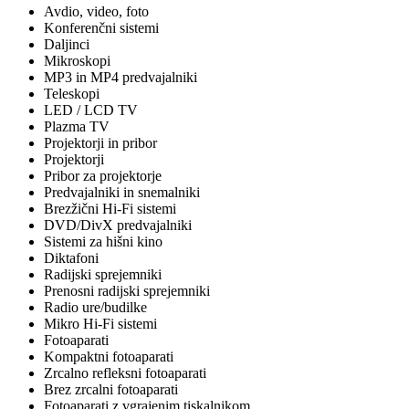
Avdio, video, foto
Konferenčni sistemi
Daljinci
Mikroskopi
MP3 in MP4 predvajalniki
Teleskopi
LED / LCD TV
Plazma TV
Projektorji in pribor
Projektorji
Pribor za projektorje
Predvajalniki in snemalniki
Brezžični Hi-Fi sistemi
DVD/DivX predvajalniki
Sistemi za hišni kino
Diktafoni
Radijski sprejemniki
Prenosni radijski sprejemniki
Radio ure/budilke
Mikro Hi-Fi sistemi
Fotoaparati
Kompaktni fotoaparati
Zrcalno refleksni fotoaparati
Brez zrcalni fotoaparati
Fotoaparati z vgrajenim tiskalnikom