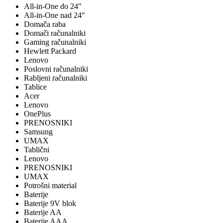
All-in-One do 24″
All-in-One nad 24″
Domača raba
Domači računalniki
Gaming računalniki
Hewlett Packard
Lenovo
Poslovni računalniki
Rabljeni računalniki
Tablice
Acer
Lenovo
OnePlus
PRENOSNIKI
Samsung
UMAX
Tablični
Lenovo
PRENOSNIKI
UMAX
Potrošni material
Baterije
Baterije 9V blok
Baterije AA
Baterije AAA