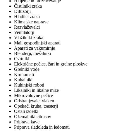
Hlajenje in prezračevanje
Čistilniki zraka
Difuzorji
Hladilci zraka
Klimatske naprave
Razvlaževalci
Ventilatorji
Vlažilniki zraka
Mali gospodinjski aparati
Aparati za vakumirnje
Blenderji, mešalniki
Cvrtniki
Električne pečice, žari in grelne ploskve
Grelniki vode
Kruhomati
Kuhalniki
Kuhinjski roboti
Likalniki in likalne mize
Mikrovalovne pečice
Odstranjevalci vlaken
Opekači kruha, toasterji
Ostali izdelki
Ožemalniki citrusov
Priprava kave
Priprava sladoleda in ledomati