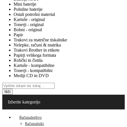
Mini baterije
Polnilne baterije
Ostali potrošni material
Kartuše - original
Tonerji - original
Bobni - original
Papir
Trakovi za matrične tiskalnike
Nelepke, računi & matrika
Trakovi Brother in etikete
Papirji velikega formata
Robčki in čistila
Kartuše - kompatibilne
Tonerji - kompatibilni
Mediji CD in DVD
Išči
Izberite kategorijo
Računalništvo
Računalniki