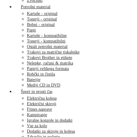
Zvočniki
Potrošni material
Kartuše - original
Tonerji - original
Bobni - original
Papir
Kartuše - kompatibilne
Tonerji - kompatibilni
Ostali potrošni material
Trakovi za matrične tiskalnike
Trakovi Brother in etikete
Nelepke, računi & matrika
Papirji velikega formata
Robčki in čistila
Baterije
Mediji CD in DVD
Šport in prosti čas
Električna kolesa
Električni skiroji
Fitnes naprave
Kampiranje
Igralne konzole in dodatki
Vse za kolo
Dodatki za skiroje in kolesa
Zdravlje in počutje