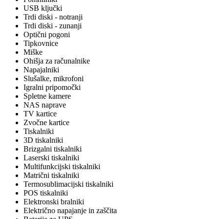
USB ključki
Trdi diski - notranji
Trdi diski - zunanji
Optični pogoni
Tipkovnice
Miške
Ohišja za računalnike
Napajalniki
Slušalke, mikrofoni
Igralni pripomočki
Spletne kamere
NAS naprave
TV kartice
Zvočne kartice
Tiskalniki
3D tiskalniki
Brizgalni tiskalniki
Laserski tiskalniki
Multifunkcijski tiskalniki
Matrični tiskalniki
Termosublimacijski tiskalniki
POS tiskalniki
Elektronski bralniki
Električno napajanje in zaščita