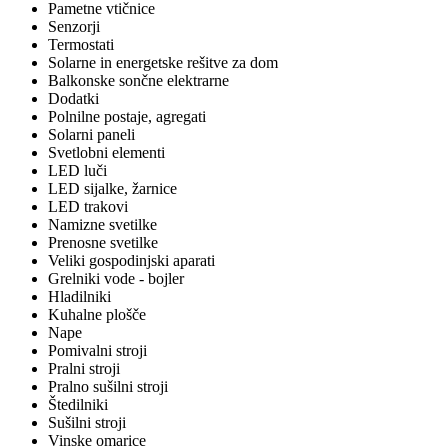
Pametne vtičnice
Senzorji
Termostati
Solarne in energetske rešitve za dom
Balkonske sončne elektrarne
Dodatki
Polnilne postaje, agregati
Solarni paneli
Svetlobni elementi
LED luči
LED sijalke, žarnice
LED trakovi
Namizne svetilke
Prenosne svetilke
Veliki gospodinjski aparati
Grelniki vode - bojler
Hladilniki
Kuhalne plošče
Nape
Pomivalni stroji
Pralni stroji
Pralno sušilni stroji
Štedilniki
Sušilni stroji
Vinske omarice