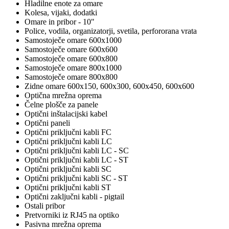
Hladilne enote za omare
Kolesa, vijaki, dodatki
Omare in pribor - 10"
Police, vodila, organizatorji, svetila, perfororana vrata
Samostoječe omare 600x1000
Samostoječe omare 600x600
Samostoječe omare 600x800
Samostoječe omare 800x1000
Samostoječe omare 800x800
Zidne omare 600x150, 600x300, 600x450, 600x600
Optična mrežna oprema
Čelne plošče za panele
Optični inštalacijski kabel
Optični paneli
Optični priključni kabli FC
Optični priključni kabli LC
Optični priključni kabli LC - SC
Optični priključni kabli LC - ST
Optični priključni kabli SC
Optični priključni kabli SC - ST
Optični priključni kabli ST
Optični zaključni kabli - pigtail
Ostali pribor
Pretvorniki iz RJ45 na optiko
Pasivna mrežna oprema