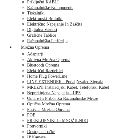
Priključni KABLI
Računalniške Komponente
Tiskalniki
Elektronski Bralniki
Električno Napajanje In Zaščita
Digitalna Varnost
Grafične Tablice
Računalniška Periferija
Mrežna Oprema
Adapterji
Aktivna Mrežna Oprema
Bluetooth Oprema
Električni Razdelilci
Home Plug PowerLine
LINE EXTENDER - Podaljševalec Signala
MREŽNI Inštalacijski Kabel, Telefonski Kabel
Neprekinjena Napajanja - UPS
Omare In Pribor Za Računalniške Mreže
Optična Mrežna Oprema
Pasivna Mrežna Oprema
POE
PREKLOPNIKI In MNOŽILNIKI
Pretvorniki
Dostopne Točke
IP Kamere