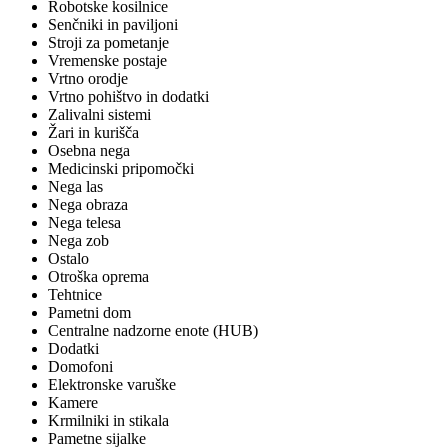
Robotske kosilnice
Senčniki in paviljoni
Stroji za pometanje
Vremenske postaje
Vrtno orodje
Vrtno pohištvo in dodatki
Zalivalni sistemi
Žari in kurišča
Osebna nega
Medicinski pripomočki
Nega las
Nega obraza
Nega telesa
Nega zob
Ostalo
Otroška oprema
Tehtnice
Pametni dom
Centralne nadzorne enote (HUB)
Dodatki
Domofoni
Elektronske varuške
Kamere
Krmilniki in stikala
Pametne sijalke