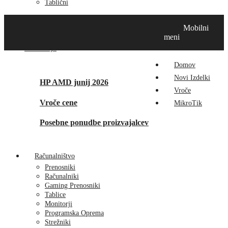
Tablični
Domov
Novi izdelki
Vroče
MikroTik
Tehnox izdelki
Mobilni
Vizualna prenova
Kontakt
O nas
meni
Promocije
Domov
Novi Izdelki
HP AMD junij 2026
Vroče
Vroče cene
MikroTik
Posebne ponudbe proizvajalcev
Računalništvo
Prenosniki
Računalniki
Gaming Prenosniki
Tablice
Monitorji
Programska Oprema
Strežniki