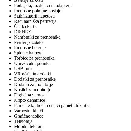
Baterije za UPS
Podaljški, razdelilci in adapterji
Prenosne polnilne postaje
Stabilizatorji napetosti
Računalniška periferija
Čitalci kartic
DISNEY
Nahrbtniki za prenosnike
Periferija ostalo
Prenosne baterije
Spletne kamere
Torbice za prenosnike
Univerzalni polnilci
USB hubi
VR očala in dodatki
Dodatki za prenosnike
Dodatki za monitorje
Nosilci za monitorje
Digitalna varnost
Kripto denarnice
Pametne kartice in čitalci pametnih kartic
Varnostni ključi
Grafične tablice
Telefonija
Mobilni telefoni