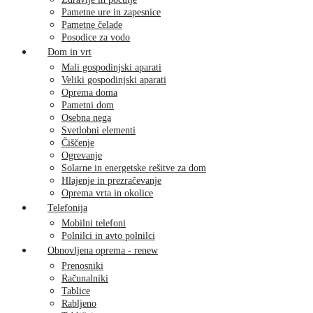
Pametne ure in zapesnice
Pametne čelade
Posodice za vodo
Dom in vrt
Mali gospodinjski aparati
Veliki gospodinjski aparati
Oprema doma
Pametni dom
Osebna nega
Svetlobni elementi
Čiščenje
Ogrevanje
Solarne in energetske rešitve za dom
Hlajenje in prezračevanje
Oprema vrta in okolice
Telefonija
Mobilni telefoni
Polnilci in avto polnilci
Obnovljena oprema - renew
Prenosniki
Računalniki
Tablice
Rabljeno