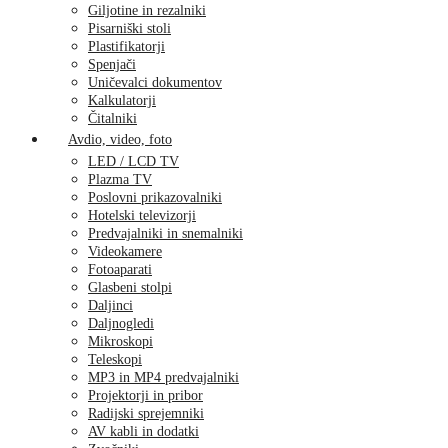
Giljotine in rezalniki
Pisarniški stoli
Plastifikatorji
Spenjači
Uničevalci dokumentov
Kalkulatorji
Čitalniki
Avdio, video, foto
LED / LCD TV
Plazma TV
Poslovni prikazovalniki
Hotelski televizorji
Predvajalniki in snemalniki
Videokamere
Fotoaparati
Glasbeni stolpi
Daljinci
Daljnogledi
Mikroskopi
Teleskopi
MP3 in MP4 predvajalniki
Projektorji in pribor
Radijski sprejemniki
AV kabli in dodatki