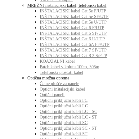
MREŽNI inštalacijski kabel, telefonski kabel
INŠTALACISKI kabel Cat.5e F/UTP
INŠTALACISKI kabel Cat.5e SF/UTP
INŠTALACISKI kabel Cat.5e U/UTP
INŠTALACISKI kabel Cat.6 F/UTP
INŠTALACISKI kabel Cat.6 SF/UTP
INŠTALACISKI kabel Cat.6 U/UTP
INŠTALACISKI kabel Cat.6A FF/UTP
INŠTALACISKI kabel Cat.7 SF/UTP
INŠTALACISKI kabel Cat.8.2 S/FTP
KOAXIALNI kabel
Patch kabel v kolutu 100m, 305m
Telefonski ploščati kabel
Optična mrežna oprema
Čelne plošče za panele
Optični inštalacijski kabel
Optični paneli
Optični priključni kabli FC
Optični priključni kabli LC
Optični priključni kabli LC - SC
Optični priključni kabli LC - ST
Optični priključni kabli SC
Optični priključni kabli SC - ST
Optični priključni kabli ST