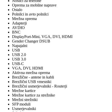
Nosilci za telefone
Oprema za mobilne naprave
Ostalo
Polnilci in avto polnilci
Mrežna oprema
Adapterji
AVDIO
BNC
DisplayPort-Mini, VGA, DVI, HDMI
Gender Changer DSUB
Napajalni
USB
USB 2.0
USB 3.0
USB-C
VGA, DVI, HDMI
Aktivna mrežna oprema
Brezžične - antene in kabli
Brezžični USB vmesniki
Brezžični usmerjevalniki - Routerji
Mrežne kartice
Mrežne kartice za strežnike
Mrežni strežniki
SFP moduli
Usmerjevalniki