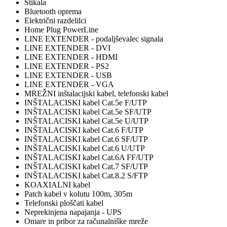
Stikala
Bluetooth oprema
Električni razdelilci
Home Plug PowerLine
LINE EXTENDER - podaljševalec signala
LINE EXTENDER - DVI
LINE EXTENDER - HDMI
LINE EXTENDER - PS2
LINE EXTENDER - USB
LINE EXTENDER - VGA
MREŽNI inštalacijski kabel, telefonski kabel
INŠTALACISKI kabel Cat.5e F/UTP
INŠTALACISKI kabel Cat.5e SF/UTP
INŠTALACISKI kabel Cat.5e U/UTP
INŠTALACISKI kabel Cat.6 F/UTP
INŠTALACISKI kabel Cat.6 SF/UTP
INŠTALACISKI kabel Cat.6 U/UTP
INŠTALACISKI kabel Cat.6A FF/UTP
INŠTALACISKI kabel Cat.7 SF/UTP
INŠTALACISKI kabel Cat.8.2 S/FTP
KOAXIALNI kabel
Patch kabel v kolutu 100m, 305m
Telefonski ploščati kabel
Neprekinjena napajanja - UPS
Omare in pribor za računalniške mreže