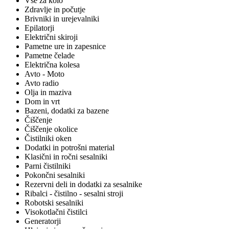
Vse za kolo
Zdravlje in počutje
Brivniki in urejevalniki
Epilatorji
Električni skiroji
Pametne ure in zapesnice
Pametne čelade
Električna kolesa
Avto - Moto
Avto radio
Olja in maziva
Dom in vrt
Bazeni, dodatki za bazene
Čiščenje
Čiščenje okolice
Čistilniki oken
Dodatki in potrošni material
Klasični in ročni sesalniki
Parni čistilniki
Pokončni sesalniki
Rezervni deli in dodatki za sesalnike
Ribalci - čistilno - sesalni stroji
Robotski sesalniki
Visokotlačni čistilci
Generatorji