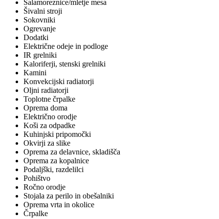
Salamoreznice/mletje mesa
Šivalni stroji
Sokovniki
Ogrevanje
Dodatki
Električne odeje in podloge
IR grelniki
Kaloriferji, stenski grelniki
Kamini
Konvekcijski radiatorji
Oljni radiatorji
Toplotne črpalke
Oprema doma
Električno orodje
Koši za odpadke
Kuhinjski pripomočki
Okvirji za slike
Oprema za delavnice, skladišča
Oprema za kopalnice
Podaljški, razdelilci
Pohištvo
Ročno orodje
Stojala za perilo in obešalniki
Oprema vrta in okolice
Črpalke