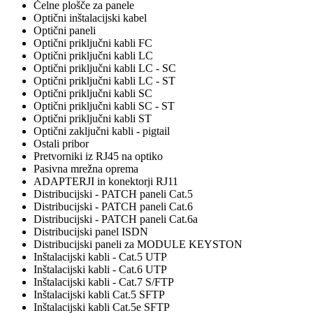
Čelne plošče za panele
Optični inštalacijski kabel
Optični paneli
Optični priključni kabli FC
Optični priključni kabli LC
Optični priključni kabli LC - SC
Optični priključni kabli LC - ST
Optični priključni kabli SC
Optični priključni kabli SC - ST
Optični priključni kabli ST
Optični zaključni kabli - pigtail
Ostali pribor
Pretvorniki iz RJ45 na optiko
Pasivna mrežna oprema
ADAPTERJI in konektorji RJ11
Distribucijski - PATCH paneli Cat.5
Distribucijski - PATCH paneli Cat.6
Distribucijski - PATCH paneli Cat.6a
Distribucijski panel ISDN
Distribucijski paneli za MODULE KEYSTON
Inštalacijski kabli - Cat.5 UTP
Inštalacijski kabli - Cat.6 UTP
Inštalacijski kabli - Cat.7 S/FTP
Inštalacijski kabli Cat.5 SFTP
Inštalacijski kabli Cat.5e SFTP