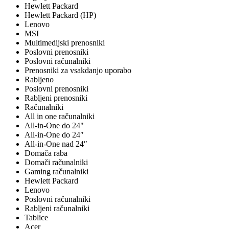
Hewlett Packard
Hewlett Packard (HP)
Lenovo
MSI
Multimedijski prenosniki
Poslovni prenosniki
Poslovni računalniki
Prenosniki za vsakdanjo uporabo
Rabljeno
Poslovni prenosniki
Rabljeni prenosniki
Računalniki
All in one računalniki
All-in-One do 24"
All-in-One do 24″
All-in-One nad 24″
Domača raba
Domači računalniki
Gaming računalniki
Hewlett Packard
Lenovo
Poslovni računalniki
Rabljeni računalniki
Tablice
Acer