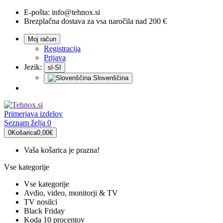
E-pošta:
info@tehnox.si
Brezplačna dostava za vsa naročila nad 200 €
Moj račun
Registracija
Prijava
Jezik:
sl-SI
Slovenščina
Primerjava
izdelov
Seznam želja
0
0
Košarica
0,00€
Vaša košarica je prazna!
Vse kategorije
Vse kategorije
Avdio, video, monitorji & TV
TV nosilci
Black Friday
Koda 10 procentov