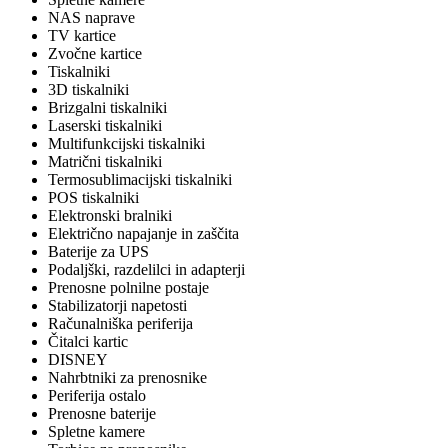
NAS naprave
TV kartice
Zvočne kartice
Tiskalniki
3D tiskalniki
Brizgalni tiskalniki
Laserski tiskalniki
Multifunkcijski tiskalniki
Matrični tiskalniki
Termosublimacijski tiskalniki
POS tiskalniki
Elektronski bralniki
Električno napajanje in zaščita
Baterije za UPS
Podaljški, razdelilci in adapterji
Prenosne polnilne postaje
Stabilizatorji napetosti
Računalniška periferija
Čitalci kartic
DISNEY
Nahrbtniki za prenosnike
Periferija ostalo
Prenosne baterije
Spletne kamere