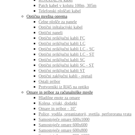
KOAXIALNI kabel
Patch kabel v kolutu 100m, 305m
Telefonski ploščati kabel
Optična mrežna oprema
Čelne plošče za panele
Optični inštalacijski kabel
Optični paneli
Optični priključni kabli FC
Optični priključni kabli LC
Optični priključni kabli LC - SC
Optični priključni kabli LC - ST
Optični priključni kabli SC
Optični priključni kabli SC - ST
Optični priključni kabli ST
Optični zaključni kabli - pigtail
Ostali pribor
Pretvorniki iz RJ45 na optiko
Omare in pribor za računalniške mreže
Hladilne enote za omare
Kolesa, vijaki, dodatki
Omare in pribor - 10"
Police, vodila, organizatorji, svetila, perfororana vrata
Samostoječe omare 600x1000
Samostoječe omare 600x600
Samostoječe omare 600x800