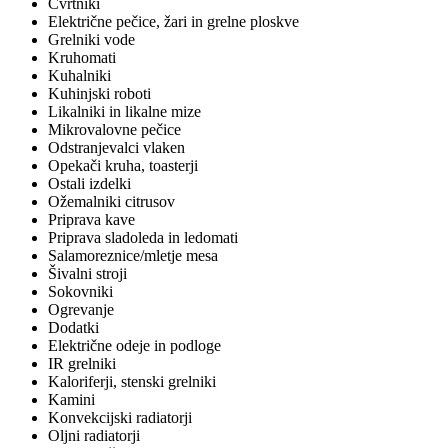
Cvrtniki
Električne pečice, žari in grelne ploskve
Grelniki vode
Kruhomati
Kuhalniki
Kuhinjski roboti
Likalniki in likalne mize
Mikrovalovne pečice
Odstranjevalci vlaken
Opekači kruha, toasterji
Ostali izdelki
Ožemalniki citrusov
Priprava kave
Priprava sladoleda in ledomati
Salamoreznice/mletje mesa
Šivalni stroji
Sokovniki
Ogrevanje
Dodatki
Električne odeje in podloge
IR grelniki
Kaloriferji, stenski grelniki
Kamini
Konvekcijski radiatorji
Oljni radiatorji