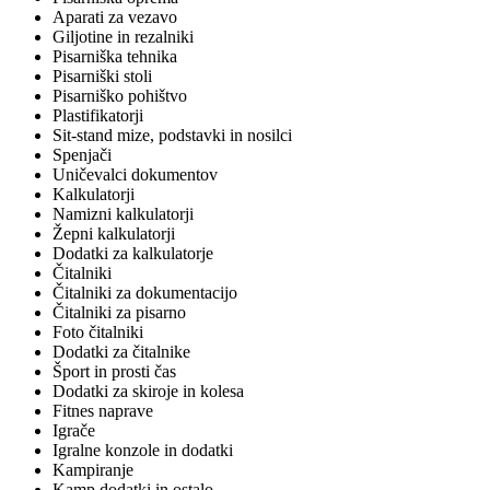
Aparati za vezavo
Giljotine in rezalniki
Pisarniška tehnika
Pisarniški stoli
Pisarniško pohištvo
Plastifikatorji
Sit-stand mize, podstavki in nosilci
Spenjači
Uničevalci dokumentov
Kalkulatorji
Namizni kalkulatorji
Žepni kalkulatorji
Dodatki za kalkulatorje
Čitalniki
Čitalniki za dokumentacijo
Čitalniki za pisarno
Foto čitalniki
Dodatki za čitalnike
Šport in prosti čas
Dodatki za skiroje in kolesa
Fitnes naprave
Igrače
Igralne konzole in dodatki
Kampiranje
Kamp dodatki in ostalo