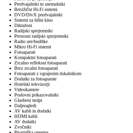
Predvajalniki in snemalniki
Brezžični Hi-Fi sistemi
DVD/DivX predvajalniki
Sistemi za hišni kino
Diktafoni
Radijski sprejemniki
Prenosni radijski sprejemniki
Radio ure/budilke
Mikro Hi-Fi sistemi
Fotoaparati
Kompaktni fotoaparati
Zrcalno refleksni fotoaparati
Brez zrcalni fotoaparati
Fotoaparati z vgrajenim tiskalnikom
Dodatki za fotoaparate
Hotelski televizorji
Videokamere
Poslovni prikazovalniki
Glasbeni stolpi
Daljnogledi
AV kabli in dodatki
HDMI kabli
AV dodatki
Zvočniki
Pisarniška oprema