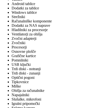
Android tablice
Dodatki za tablice
Windows tablice
Strežniki
Računalniške komponente
Dodatki za NAS naprave
Hladilniki za procesorje
Ventilatorji za ohišja
Zvočni adapterji
Zvočniki
Procesorji
Osnovne plošče
Grafične kartice
Pomnilniki
USB ključki
Trdi diski - notranji
Trdi diski - zunanji
Optični pogoni
Tipkovnice
Miške
Ohišja za računalnike
Napajalniki
Slušalke, mikrofoni
Igralni pripomočki
Spletne kamere