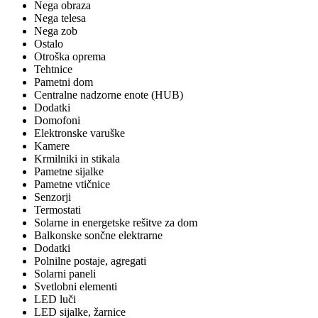
Nega obraza
Nega telesa
Nega zob
Ostalo
Otroška oprema
Tehtnice
Pametni dom
Centralne nadzorne enote (HUB)
Dodatki
Domofoni
Elektronske varuške
Kamere
Krmilniki in stikala
Pametne sijalke
Pametne vtičnice
Senzorji
Termostati
Solarne in energetske rešitve za dom
Balkonske sončne elektrarne
Dodatki
Polnilne postaje, agregati
Solarni paneli
Svetlobni elementi
LED luči
LED sijalke, žarnice