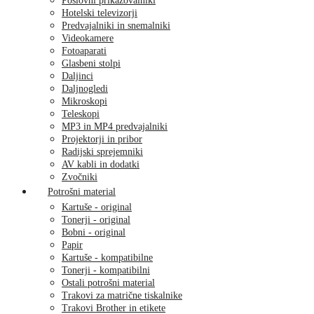
Poslovni prikazovalniki
Hotelski televizorji
Predvajalniki in snemalniki
Videokamere
Fotoaparati
Glasbeni stolpi
Daljinci
Daljnogledi
Mikroskopi
Teleskopi
MP3 in MP4 predvajalniki
Projektorji in pribor
Radijski sprejemniki
AV kabli in dodatki
Zvočniki
Potrošni material
Kartuše - original
Tonerji - original
Bobni - original
Papir
Kartuše - kompatibilne
Tonerji - kompatibilni
Ostali potrošni material
Trakovi za matrične tiskalnike
Trakovi Brother in etikete