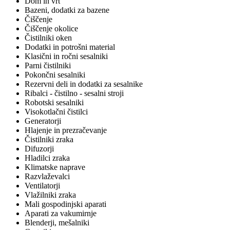
Dom in vrt
Bazeni, dodatki za bazene
Čiščenje
Čiščenje okolice
Čistilniki oken
Dodatki in potrošni material
Klasični in ročni sesalniki
Parni čistilniki
Pokončni sesalniki
Rezervni deli in dodatki za sesalnike
Ribalci - čistilno - sesalni stroji
Robotski sesalniki
Visokotlačni čistilci
Generatorji
Hlajenje in prezračevanje
Čistilniki zraka
Difuzorji
Hladilci zraka
Klimatske naprave
Razvlaževalci
Ventilatorji
Vlažilniki zraka
Mali gospodinjski aparati
Aparati za vakumirnje
Blenderji, mešalniki