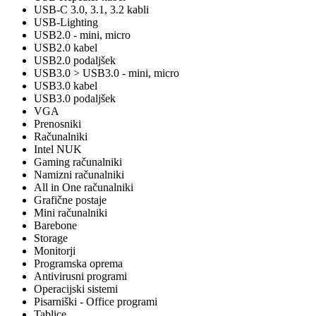
USB-C 3.0, 3.1, 3.2 kabli
USB-Lighting
USB2.0 - mini, micro
USB2.0 kabel
USB2.0 podaljšek
USB3.0 > USB3.0 - mini, micro
USB3.0 kabel
USB3.0 podaljšek
VGA
Prenosniki
Računalniki
Intel NUK
Gaming računalniki
Namizni računalniki
All in One računalniki
Grafične postaje
Mini računalniki
Barebone
Storage
Monitorji
Programska oprema
Antivirusni programi
Operacijski sistemi
Pisarniški - Office programi
Tablice