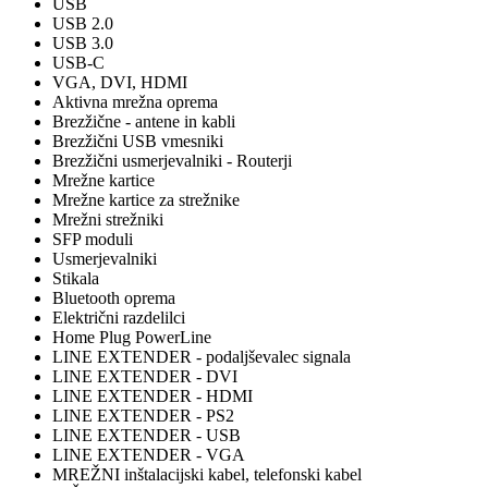
USB
USB 2.0
USB 3.0
USB-C
VGA, DVI, HDMI
Aktivna mrežna oprema
Brezžične - antene in kabli
Brezžični USB vmesniki
Brezžični usmerjevalniki - Routerji
Mrežne kartice
Mrežne kartice za strežnike
Mrežni strežniki
SFP moduli
Usmerjevalniki
Stikala
Bluetooth oprema
Električni razdelilci
Home Plug PowerLine
LINE EXTENDER - podaljševalec signala
LINE EXTENDER - DVI
LINE EXTENDER - HDMI
LINE EXTENDER - PS2
LINE EXTENDER - USB
LINE EXTENDER - VGA
MREŽNI inštalacijski kabel, telefonski kabel