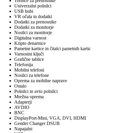
Torbice za prenosnike
Univerzalni polnilci
USB hubi
VR očala in dodatki
Dodatki za prenosnike
Dodatki za monitorje
Nosilci za monitorje
Digitalna varnost
Kripto denarnice
Pametne kartice in čitalci pametnih kartic
Varnostni ključi
Grafične tablice
Telefonija
Mobilni telefoni
Nosilci za telefone
Oprema za mobilne naprave
Ostalo
Polnilci in avto polnilci
Mrežna oprema
Adapterji
AVDIO
BNC
DisplayPort-Mini, VGA, DVI, HDMI
Gender Changer DSUB
Napajalni