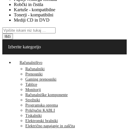
Robčki in čistila
Kartuše - kompatibilne
Tonerji - kompatibilni
Mediji CD in DVD
Išči
Izberite kategorijo
Računalništvo
Računalniki
Prenosniki
Gaming prenosniki
Tablice
Monitorji
Računalniške komponente
Strežniki
Programska oprema
Priključni KABLI
Tiskalniki
Elektronski bralniki
Električno napajanje in zaščita