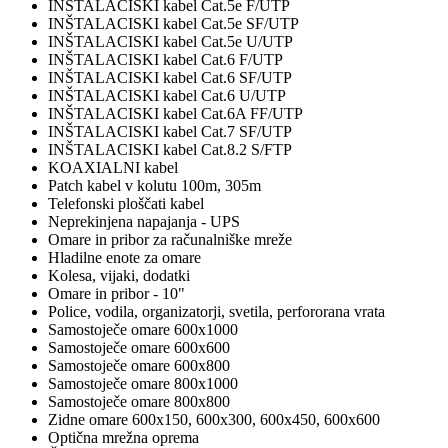
INŠTALACISKI kabel Cat.5e F/UTP
INŠTALACISKI kabel Cat.5e SF/UTP
INŠTALACISKI kabel Cat.5e U/UTP
INŠTALACISKI kabel Cat.6 F/UTP
INŠTALACISKI kabel Cat.6 SF/UTP
INŠTALACISKI kabel Cat.6 U/UTP
INŠTALACISKI kabel Cat.6A FF/UTP
INŠTALACISKI kabel Cat.7 SF/UTP
INŠTALACISKI kabel Cat.8.2 S/FTP
KOAXIALNI kabel
Patch kabel v kolutu 100m, 305m
Telefonski ploščati kabel
Neprekinjena napajanja - UPS
Omare in pribor za računalniške mreže
Hladilne enote za omare
Kolesa, vijaki, dodatki
Omare in pribor - 10"
Police, vodila, organizatorji, svetila, perfororana vrata
Samostoječe omare 600x1000
Samostoječe omare 600x600
Samostoječe omare 600x800
Samostoječe omare 800x1000
Samostoječe omare 800x800
Zidne omare 600x150, 600x300, 600x450, 600x600
Optična mrežna oprema