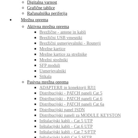
Digitalna varnost
Grafične tablice
Računalniška periferija
Mrežna oprema
Aktivna mrežna oprema
Brezžične - antene in kabli
Brezžični USB vmesniki
Brezžični usmerjevalniki - Routerji
Mrežne kartice
Mrežne kartice za strežnike
Mrežni strežniki
SFP moduli
Usmerjevalniki
Stikala
Pasivna mrežna oprema
ADAPTERJI in konektorji RJ11
Distribucijski - PATCH paneli Cat.5
Distribucijski - PATCH paneli Cat.6
Distribucijski - PATCH paneli Cat.6a
Distribucijski panel ISDN
Distribucijski paneli za MODULE KEYSTON
Inštalacijski kabli - Cat.5 UTP
Inštalacijski kabli - Cat.6 UTP
Inštalacijski kabli - Cat.7 S/FTP
Inštalacijski kabli Cat.5 SFTP