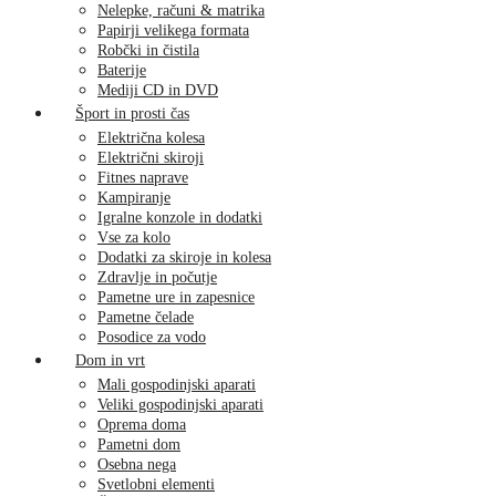
Nelepke, računi & matrika
Papirji velikega formata
Robčki in čistila
Baterije
Mediji CD in DVD
Šport in prosti čas
Električna kolesa
Električni skiroji
Fitnes naprave
Kampiranje
Igralne konzole in dodatki
Vse za kolo
Dodatki za skiroje in kolesa
Zdravlje in počutje
Pametne ure in zapesnice
Pametne čelade
Posodice za vodo
Dom in vrt
Mali gospodinjski aparati
Veliki gospodinjski aparati
Oprema doma
Pametni dom
Osebna nega
Svetlobni elementi