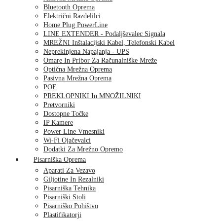
Bluetooth Oprema
Električni Razdelilci
Home Plug PowerLine
LINE EXTENDER - Podaljševalec Signala
MREŽNI Inštalacijski Kabel, Telefonski Kabel
Neprekinjena Napajanja - UPS
Omare In Pribor Za Računalniške Mreže
Optična Mrežna Oprema
Pasivna Mrežna Oprema
POE
PREKLOPNIKI In MNOŽILNIKI
Pretvorniki
Dostopne Točke
IP Kamere
Power Line Vmesniki
Wi-Fi Ojačevalci
Dodatki Za Mrežno Opremo
Pisarniška Oprema
Aparati Za Vezavo
Giljotine In Rezalniki
Pisarniška Tehnika
Pisarniški Stoli
Pisarniško Pohištvo
Plastifikatorji