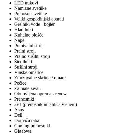
LED trakovi
Namizne svetilke
Prenosne svetilke
Veliki gospodinjski aparati
Grelniki vode - bojler
Hladilniki
Kuhalne plošče
Nape
Pomivalni stroji
Pralni stroji
Pralno sušilni stroji
Štedilniki
Sušilni stroji
Vinske omarice
Zmrzovalne skrinje / omare
Pečice
Za male živali
Obnovljena oprema - renew
Prenosniki
2v1 (prenosnik in tablica v enem)
Asus
Dell
Domača raba
Gaming prenosniki
Gigabyte