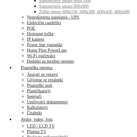
Samostoječe omare 800x1000
Samostoječe omare 800x800
Zidne omare 600x150, 600x300, 600x450, 600x600
Neprekinjena napajanja - UPS
Električni razdelilci
POE
Dostopne točke
IP kamere
Power line vmesniki
Home Plug PowerLine
Wi-Fi ojačevalci
Dodatki za mrežno opremo
Pisarniška oprema
Aparati za vezavo
Giljotine in rezalniki
Pisarniški stoli
Plastifikatorji
Spenjači
Uničevalci dokumentov
Kalkulatorji
Čitalniki
Avdio, video, foto
LED / LCD TV
Plazma TV