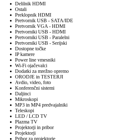
Delilnik HDMI
Ostali
Preklopnik HDMI
Pretvornik USB - SATA/IDE
Pretvornik VGA - HDMI
Pretvorniki USB - HDMI
Pretvorniki USB - Paralelni
Pretvorniki USB - Serijski
Dostopne točke
IP kamere
Power line vmesniki
Wi-Fi ojačevalci
Dodatki za mrežno opremo
ORODJE in TESTERJI
Avdio, video, foto
Konferenčni sistemi
Daljinci
Mikroskopi
MP3 in MP4 predvajalniki
Teleskopi
LED / LCD TV
Plazma TV
Projektorji in pribor
Projektorji
Pribor za projektorje