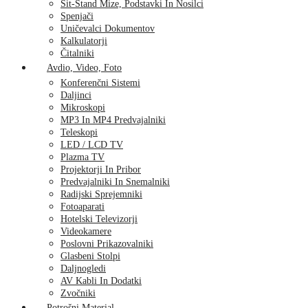
Sit-Stand Mize, Podstavki In Nosilci
Spenjači
Uničevalci Dokumentov
Kalkulatorji
Čitalniki
Avdio, Video, Foto
Konferenčni Sistemi
Daljinci
Mikroskopi
MP3 In MP4 Predvajalniki
Teleskopi
LED / LCD TV
Plazma TV
Projektorji In Pribor
Predvajalniki In Snemalniki
Radijski Sprejemniki
Fotoaparati
Hotelski Televizorji
Videokamere
Poslovni Prikazovalniki
Glasbeni Stolpi
Daljnogledi
AV Kabli In Dodatki
Zvočniki
Potrošni Material