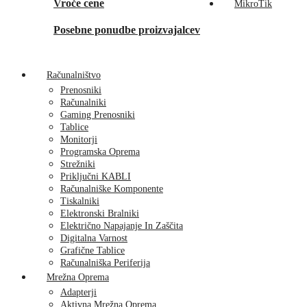
Vroče cene
MikroTik
Posebne ponudbe proizvajalcev
Računalništvo
Prenosniki
Računalniki
Gaming Prenosniki
Tablice
Monitorji
Programska Oprema
Strežniki
Priključni KABLI
Računalniške Komponente
Tiskalniki
Elektronski Bralniki
Električno Napajanje In Zaščita
Digitalna Varnost
Grafične Tablice
Računalniška Periferija
Mrežna Oprema
Adapterji
Aktivna Mrežna Oprema