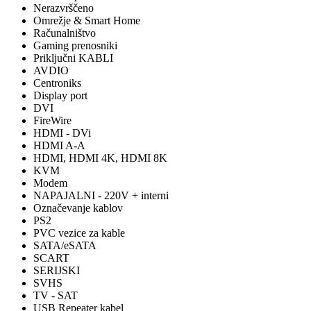
Nerazvrščeno
Omrežje & Smart Home
Računalništvo
Gaming prenosniki
Priključni KABLI
AVDIO
Centroniks
Display port
DVI
FireWire
HDMI - DVi
HDMI A-A
HDMI, HDMI 4K, HDMI 8K
KVM
Modem
NAPAJALNI - 220V + interni
Označevanje kablov
PS2
PVC vezice za kable
SATA/eSATA
SCART
SERIJSKI
SVHS
TV - SAT
USB Repeater kabel