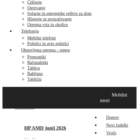
Čiščenje
Ogrevanje
Solarne in energetske rešitve za dom
Hlajenje in prezračevanje
Oprema vrta in okolice
Telefonija
Mobilni telefoni
Polnilci in avto polnilci
Obnovljena oprema - renew
Prenosniki
Računalniki
Tablice
Rabljeno
Tablični
Domov
Novi izdelki
Vroče
MikroTik
Tehnox izdelki
Mobilni
Vizualna prenova
Kontakt
O nas
meni
Promocije
Domov
Novi Izdelki
HP AMD junij 2026
Vroče