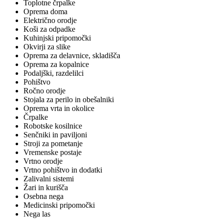
Toplotne črpalke
Oprema doma
Električno orodje
Koši za odpadke
Kuhinjski pripomočki
Okvirji za slike
Oprema za delavnice, skladišča
Oprema za kopalnice
Podaljški, razdelilci
Pohištvo
Ročno orodje
Stojala za perilo in obešalniki
Oprema vrta in okolice
Črpalke
Robotske kosilnice
Senčniki in paviljoni
Stroji za pometanje
Vremenske postaje
Vrtno orodje
Vrtno pohištvo in dodatki
Zalivalni sistemi
Žari in kurišča
Osebna nega
Medicinski pripomočki
Nega las