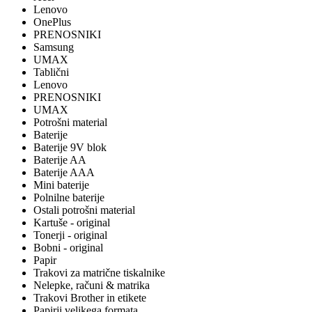
Lenovo
OnePlus
PRENOSNIKI
Samsung
UMAX
Tablični
Lenovo
PRENOSNIKI
UMAX
Potrošni material
Baterije
Baterije 9V blok
Baterije AA
Baterije AAA
Mini baterije
Polnilne baterije
Ostali potrošni material
Kartuše - original
Tonerji - original
Bobni - original
Papir
Trakovi za matrične tiskalnike
Nelepke, računi & matrika
Trakovi Brother in etikete
Papirji velikega formata