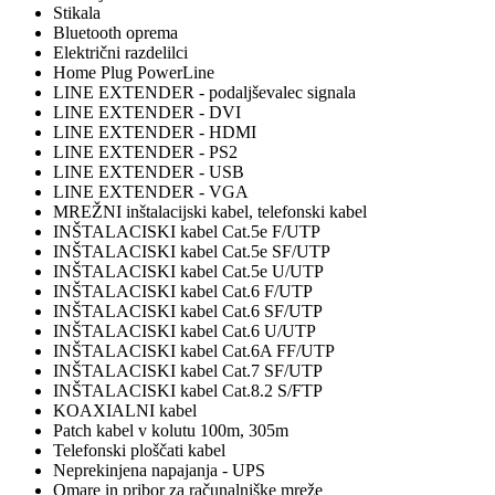
Stikala
Bluetooth oprema
Električni razdelilci
Home Plug PowerLine
LINE EXTENDER - podaljševalec signala
LINE EXTENDER - DVI
LINE EXTENDER - HDMI
LINE EXTENDER - PS2
LINE EXTENDER - USB
LINE EXTENDER - VGA
MREŽNI inštalacijski kabel, telefonski kabel
INŠTALACISKI kabel Cat.5e F/UTP
INŠTALACISKI kabel Cat.5e SF/UTP
INŠTALACISKI kabel Cat.5e U/UTP
INŠTALACISKI kabel Cat.6 F/UTP
INŠTALACISKI kabel Cat.6 SF/UTP
INŠTALACISKI kabel Cat.6 U/UTP
INŠTALACISKI kabel Cat.6A FF/UTP
INŠTALACISKI kabel Cat.7 SF/UTP
INŠTALACISKI kabel Cat.8.2 S/FTP
KOAXIALNI kabel
Patch kabel v kolutu 100m, 305m
Telefonski ploščati kabel
Neprekinjena napajanja - UPS
Omare in pribor za računalniške mreže