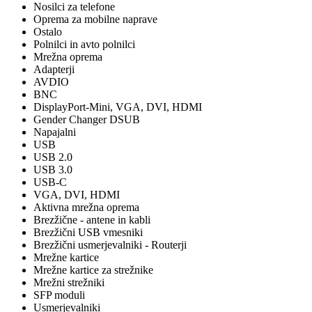
Nosilci za telefone
Oprema za mobilne naprave
Ostalo
Polnilci in avto polnilci
Mrežna oprema
Adapterji
AVDIO
BNC
DisplayPort-Mini, VGA, DVI, HDMI
Gender Changer DSUB
Napajalni
USB
USB 2.0
USB 3.0
USB-C
VGA, DVI, HDMI
Aktivna mrežna oprema
Brezžične - antene in kabli
Brezžični USB vmesniki
Brezžični usmerjevalniki - Routerji
Mrežne kartice
Mrežne kartice za strežnike
Mrežni strežniki
SFP moduli
Usmerjevalniki