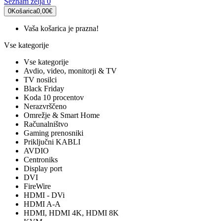
Seznam želja
0
0
Košarica
0,00€
Vaša košarica je prazna!
Vse kategorije
Vse kategorije
Avdio, video, monitorji & TV
TV nosilci
Black Friday
Koda 10 procentov
Nerazvrščeno
Omrežje & Smart Home
Računalništvo
Gaming prenosniki
Priključni KABLI
AVDIO
Centroniks
Display port
DVI
FireWire
HDMI - DVi
HDMI A-A
HDMI, HDMI 4K, HDMI 8K