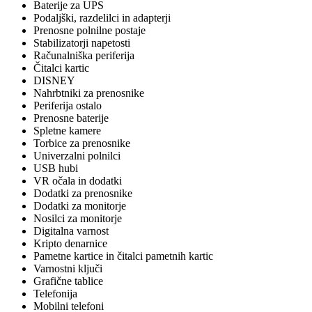
Baterije za UPS
Podaljški, razdelilci in adapterji
Prenosne polnilne postaje
Stabilizatorji napetosti
Računalniška periferija
Čitalci kartic
DISNEY
Nahrbtniki za prenosnike
Periferija ostalo
Prenosne baterije
Spletne kamere
Torbice za prenosnike
Univerzalni polnilci
USB hubi
VR očala in dodatki
Dodatki za prenosnike
Dodatki za monitorje
Nosilci za monitorje
Digitalna varnost
Kripto denarnice
Pametne kartice in čitalci pametnih kartic
Varnostni ključi
Grafične tablice
Telefonija
Mobilni telefoni