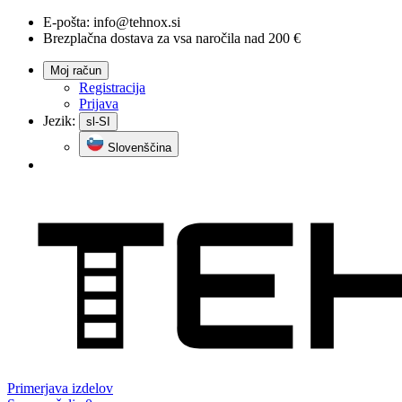
E-pošta:
info@tehnox.si
Brezplačna dostava za vsa naročila nad 200 €
Moj račun
Registracija
Prijava
Jezik:
sl-SI
Slovenščina
Primerjava
izdelov