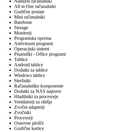
Namizni računalniki
All in One računalniki
Grafične postaje
Mini računalniki
Barebone
Storage
Monitorji
Programska oprema
Antivirusni programi
Operacijski sistemi
Pisarniški - Office programi
Tablice
Android tablice
Dodatki za tablice
Windows tablice
Strežniki
Računalniške komponente
Dodatki za NAS naprave
Hladilniki za procesorje
Ventilatorji za ohišja
Zvočni adapterji
Zvočniki
Procesorji
Osnovne plošče
Grafične kartice