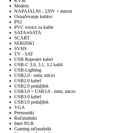
KVM
Modem
NAPAJALNI - 220V + interni
Označevanje kablov
PS2
PVC vezice za kable
SATA/eSATA
SCART
SERIJSKI
SVHS
TV - SAT
USB Repeater kabel
USB-C 3.0, 3.1, 3.2 kabli
USB-Lighting
USB2.0 - mini, micro
USB2.0 kabel
USB2.0 podaljšek
USB3.0 > USB3.0 - mini, micro
USB3.0 kabel
USB3.0 podaljšek
VGA
Prenosniki
Računalniki
Intel NUK
Gaming računalniki