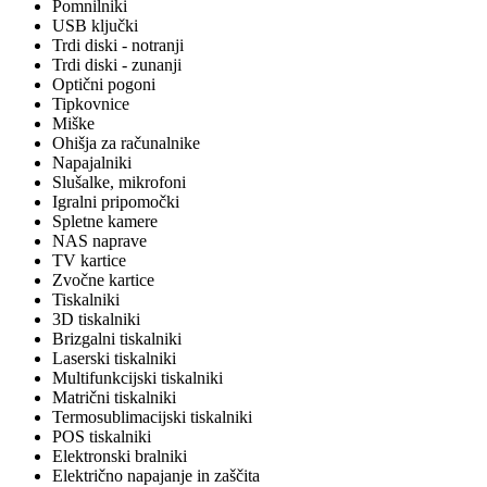
Pomnilniki
USB ključki
Trdi diski - notranji
Trdi diski - zunanji
Optični pogoni
Tipkovnice
Miške
Ohišja za računalnike
Napajalniki
Slušalke, mikrofoni
Igralni pripomočki
Spletne kamere
NAS naprave
TV kartice
Zvočne kartice
Tiskalniki
3D tiskalniki
Brizgalni tiskalniki
Laserski tiskalniki
Multifunkcijski tiskalniki
Matrični tiskalniki
Termosublimacijski tiskalniki
POS tiskalniki
Elektronski bralniki
Električno napajanje in zaščita