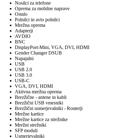
Nosilci za telefone
Oprema za mobilne naprave
Ostalo
Polnilci in avto polnilci
Mrežna oprema
Adapterji
AVDIO
BNC
DisplayPort-Mini, VGA, DVI, HDMI
Gender Changer DSUB
Napajalni
USB
USB 2.0
USB 3.0
USB-C
VGA, DVI, HDMI
Aktivna mrežna oprema
Brezžične - antene in kabli
Brezžični USB vmesniki
Brezžični usmerjevalniki - Routerji
Mrežne kartice
Mrežne kartice za strežnike
Mrežni strežniki
SFP moduli
Usmerjevalniki