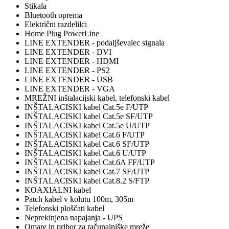
Stikala
Bluetooth oprema
Električni razdelilci
Home Plug PowerLine
LINE EXTENDER - podaljševalec signala
LINE EXTENDER - DVI
LINE EXTENDER - HDMI
LINE EXTENDER - PS2
LINE EXTENDER - USB
LINE EXTENDER - VGA
MREŽNI inštalacijski kabel, telefonski kabel
INŠTALACISKI kabel Cat.5e F/UTP
INŠTALACISKI kabel Cat.5e SF/UTP
INŠTALACISKI kabel Cat.5e U/UTP
INŠTALACISKI kabel Cat.6 F/UTP
INŠTALACISKI kabel Cat.6 SF/UTP
INŠTALACISKI kabel Cat.6 U/UTP
INŠTALACISKI kabel Cat.6A FF/UTP
INŠTALACISKI kabel Cat.7 SF/UTP
INŠTALACISKI kabel Cat.8.2 S/FTP
KOAXIALNI kabel
Patch kabel v kolutu 100m, 305m
Telefonski ploščati kabel
Neprekinjena napajanja - UPS
Omare in pribor za računalniške mreže