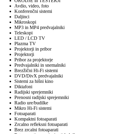
ORODJE in TESTERJI
Avdio, video, foto
Konferenčni sistemi
Daljinci
Mikroskopi
MP3 in MP4 predvajalniki
Teleskopi
LED / LCD TV
Plazma TV
Projektorji in pribor
Projektorji
Pribor za projektorje
Predvajalniki in snemalniki
Brezžični Hi-Fi sistemi
DVD/DivX predvajalniki
Sistemi za hišni kino
Diktafoni
Radijski sprejemniki
Prenosni radijski sprejemniki
Radio ure/budilke
Mikro Hi-Fi sistemi
Fotoaparati
Kompaktni fotoaparati
Zrcalno refleksni fotoaparati
Brez zrcalni fotoaparati