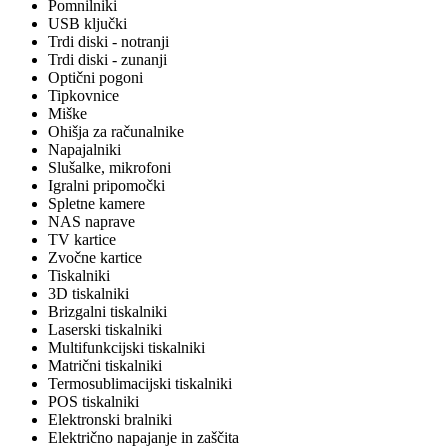
Pomnilniki
USB ključki
Trdi diski - notranji
Trdi diski - zunanji
Optični pogoni
Tipkovnice
Miške
Ohišja za računalnike
Napajalniki
Slušalke, mikrofoni
Igralni pripomočki
Spletne kamere
NAS naprave
TV kartice
Zvočne kartice
Tiskalniki
3D tiskalniki
Brizgalni tiskalniki
Laserski tiskalniki
Multifunkcijski tiskalniki
Matrični tiskalniki
Termosublimacijski tiskalniki
POS tiskalniki
Elektronski bralniki
Električno napajanje in zaščita