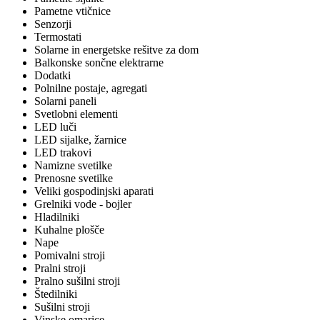
Pametne vtičnice
Senzorji
Termostati
Solarne in energetske rešitve za dom
Balkonske sončne elektrarne
Dodatki
Polnilne postaje, agregati
Solarni paneli
Svetlobni elementi
LED luči
LED sijalke, žarnice
LED trakovi
Namizne svetilke
Prenosne svetilke
Veliki gospodinjski aparati
Grelniki vode - bojler
Hladilniki
Kuhalne plošče
Nape
Pomivalni stroji
Pralni stroji
Pralno sušilni stroji
Štedilniki
Sušilni stroji
Vinske omarice