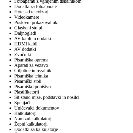
Fotoaparati z vgrajenim tiskalnikom
Dodatki za fotoaparate
Hotelski televizorji
Videokamere
Poslovni prikazovalniki
Glasbeni stolpi
Daljnogledi
AV kabli in dodatki
HDMI kabli
AV dodatki
Zvočniki
Pisarniška oprema
Aparati za vezavo
Giljotine in rezalniki
Pisarniška tehnika
Pisarniški stoli
Pisarniško pohištvo
Plastifikatorji
Sit-stand mize, podstavki in nosilci
Spenjači
Uničevalci dokumentov
Kalkulatorji
Namizni kalkulatorji
Žepni kalkulatorji
Dodatki za kalkulatorje