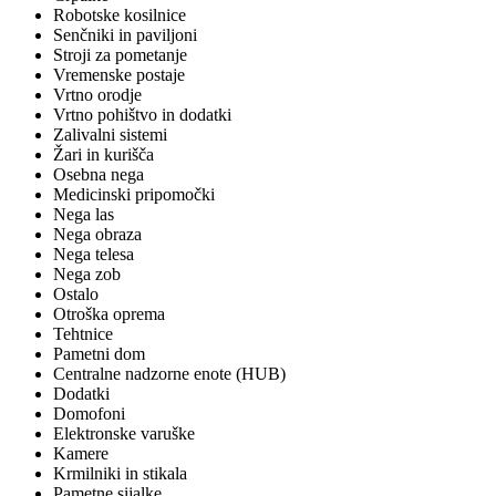
Robotske kosilnice
Senčniki in paviljoni
Stroji za pometanje
Vremenske postaje
Vrtno orodje
Vrtno pohištvo in dodatki
Zalivalni sistemi
Žari in kurišča
Osebna nega
Medicinski pripomočki
Nega las
Nega obraza
Nega telesa
Nega zob
Ostalo
Otroška oprema
Tehtnice
Pametni dom
Centralne nadzorne enote (HUB)
Dodatki
Domofoni
Elektronske varuške
Kamere
Krmilniki in stikala
Pametne sijalke