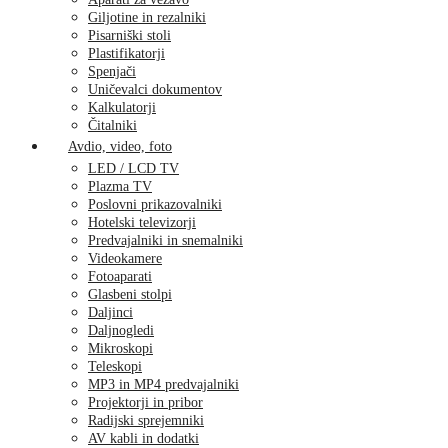
Giljotine in rezalniki
Pisarniški stoli
Plastifikatorji
Spenjači
Uničevalci dokumentov
Kalkulatorji
Čitalniki
Avdio, video, foto
LED / LCD TV
Plazma TV
Poslovni prikazovalniki
Hotelski televizorji
Predvajalniki in snemalniki
Videokamere
Fotoaparati
Glasbeni stolpi
Daljinci
Daljnogledi
Mikroskopi
Teleskopi
MP3 in MP4 predvajalniki
Projektorji in pribor
Radijski sprejemniki
AV kabli in dodatki