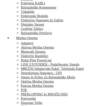
Priključni KABLI
Računalniške Komponente
Tiskalniki
Elektronski Bralniki
Električno Napajanje In Zaščita
Digitalna Varnost
Grafične Tablice
Računalniška Periferija
Mrežna Oprema
Adapterji
Aktivna Mrežna Oprema
Bluetooth Oprema
Električni Razdelilci
Home Plug PowerLine
LINE EXTENDER - Podaljševalec Signala
MREŽNI Inštalacijski Kabel, Telefonski Kabel
Neprekinjena Napajanja - UPS
Omare In Pribor Za Računalniške Mreže
Optična Mrežna Oprema
Pasivna Mrežna Oprema
POE
PREKLOPNIKI In MNOŽILNIKI
Pretvorniki
Dostopne Točke