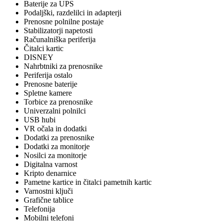
Baterije za UPS
Podaljški, razdelilci in adapterji
Prenosne polnilne postaje
Stabilizatorji napetosti
Računalniška periferija
Čitalci kartic
DISNEY
Nahrbtniki za prenosnike
Periferija ostalo
Prenosne baterije
Spletne kamere
Torbice za prenosnike
Univerzalni polnilci
USB hubi
VR očala in dodatki
Dodatki za prenosnike
Dodatki za monitorje
Nosilci za monitorje
Digitalna varnost
Kripto denarnice
Pametne kartice in čitalci pametnih kartic
Varnostni ključi
Grafične tablice
Telefonija
Mobilni telefoni