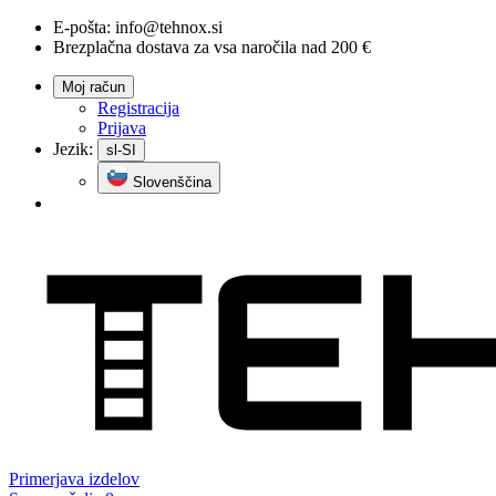
E-pošta:
info@tehnox.si
Brezplačna dostava za vsa naročila nad 200 €
Moj račun
Registracija
Prijava
Jezik:
sl-SI
Slovenščina
Primerjava
izdelov