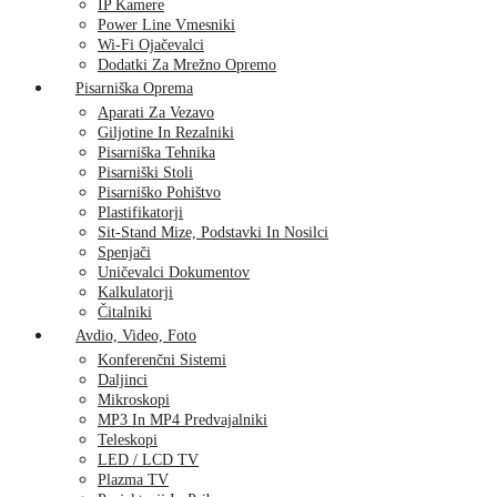
IP Kamere
Power Line Vmesniki
Wi-Fi Ojačevalci
Dodatki Za Mrežno Opremo
Pisarniška Oprema
Aparati Za Vezavo
Giljotine In Rezalniki
Pisarniška Tehnika
Pisarniški Stoli
Pisarniško Pohištvo
Plastifikatorji
Sit-Stand Mize, Podstavki In Nosilci
Spenjači
Uničevalci Dokumentov
Kalkulatorji
Čitalniki
Avdio, Video, Foto
Konferenčni Sistemi
Daljinci
Mikroskopi
MP3 In MP4 Predvajalniki
Teleskopi
LED / LCD TV
Plazma TV