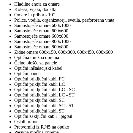
Hladilne enote za omare
Kolesa, vijaki, dodatki
Omare in pribor - 10"
Police, vodila, organizatorji, svetila, perfororana vrata
Samostoječe omare 600x1000
Samostoječe omare 600x600
Samostoječe omare 600x800
Samostoječe omare 800x1000
Samostoječe omare 800x800
Zidne omare 600x150, 600x300, 600x450, 600x600
Optična mrežna oprema
Čelne plošče za panele
Optični inštalacijski kabel
Optični paneli
Optični priključni kabli FC
Optični priključni kabli LC
Optični priključni kabli LC - SC
Optični priključni kabli LC - ST
Optični priključni kabli SC
Optični priključni kabli SC - ST
Optični priključni kabli ST
Optični zaključni kabli - pigtail
Ostali pribor
Pretvorniki iz RJ45 na optiko
Pasivna mrežna oprema