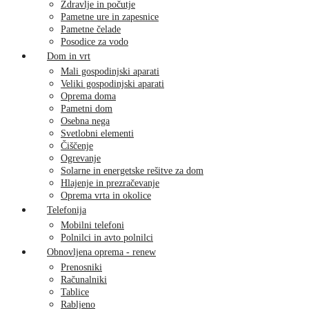
Zdravlje in počutje
Pametne ure in zapesnice
Pametne čelade
Posodice za vodo
Dom in vrt
Mali gospodinjski aparati
Veliki gospodinjski aparati
Oprema doma
Pametni dom
Osebna nega
Svetlobni elementi
Čiščenje
Ogrevanje
Solarne in energetske rešitve za dom
Hlajenje in prezračevanje
Oprema vrta in okolice
Telefonija
Mobilni telefoni
Polnilci in avto polnilci
Obnovljena oprema - renew
Prenosniki
Računalniki
Tablice
Rabljeno