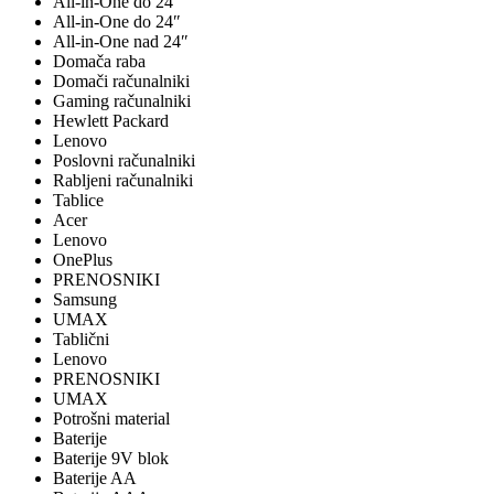
All-in-One do 24"
All-in-One do 24″
All-in-One nad 24″
Domača raba
Domači računalniki
Gaming računalniki
Hewlett Packard
Lenovo
Poslovni računalniki
Rabljeni računalniki
Tablice
Acer
Lenovo
OnePlus
PRENOSNIKI
Samsung
UMAX
Tablični
Lenovo
PRENOSNIKI
UMAX
Potrošni material
Baterije
Baterije 9V blok
Baterije AA