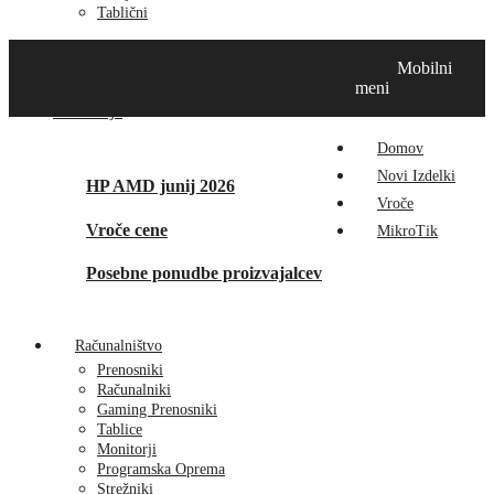
Tablični
Domov
Novi izdelki
Vroče
MikroTik
Tehnox izdelki
Mobilni
Vizualna prenova
Kontakt
O nas
meni
Promocije
Domov
Novi Izdelki
HP AMD junij 2026
Vroče
Vroče cene
MikroTik
Posebne ponudbe proizvajalcev
Računalništvo
Prenosniki
Računalniki
Gaming Prenosniki
Tablice
Monitorji
Programska Oprema
Strežniki