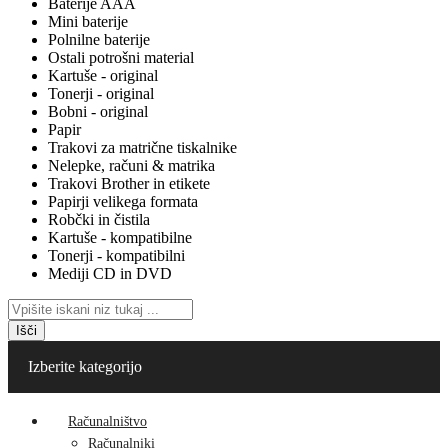
Baterije AAA
Mini baterije
Polnilne baterije
Ostali potrošni material
Kartuše - original
Tonerji - original
Bobni - original
Papir
Trakovi za matrične tiskalnike
Nelepke, računi & matrika
Trakovi Brother in etikete
Papirji velikega formata
Robčki in čistila
Kartuše - kompatibilne
Tonerji - kompatibilni
Mediji CD in DVD
Išči
Izberite kategorijo
Računalništvo
Računalniki