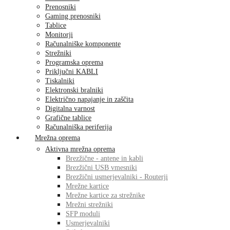
Prenosniki
Gaming prenosniki
Tablice
Monitorji
Računalniške komponente
Strežniki
Programska oprema
Priključni KABLI
Tiskalniki
Elektronski bralniki
Električno napajanje in zaščita
Digitalna varnost
Grafične tablice
Računalniška periferija
Mrežna oprema
Aktivna mrežna oprema
Brezžične - antene in kabli
Brezžični USB vmesniki
Brezžični usmerjevalniki - Routerji
Mrežne kartice
Mrežne kartice za strežnike
Mrežni strežniki
SFP moduli
Usmerjevalniki