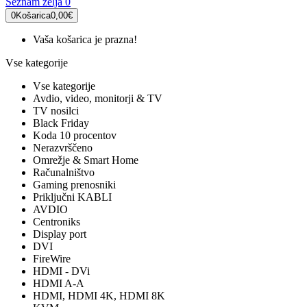
Seznam želja
0
0
Košarica
0,00€
Vaša košarica je prazna!
Vse kategorije
Vse kategorije
Avdio, video, monitorji & TV
TV nosilci
Black Friday
Koda 10 procentov
Nerazvrščeno
Omrežje & Smart Home
Računalništvo
Gaming prenosniki
Priključni KABLI
AVDIO
Centroniks
Display port
DVI
FireWire
HDMI - DVi
HDMI A-A
HDMI, HDMI 4K, HDMI 8K