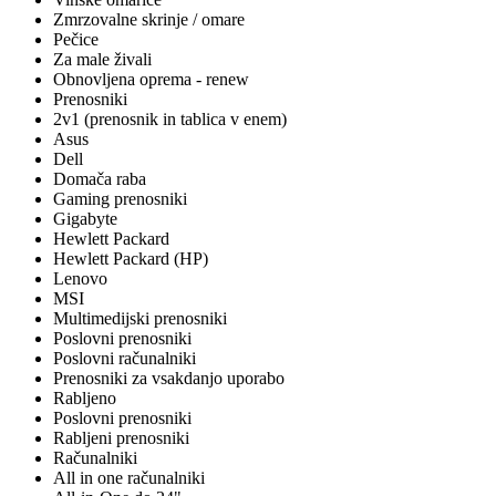
Zmrzovalne skrinje / omare
Pečice
Za male živali
Obnovljena oprema - renew
Prenosniki
2v1 (prenosnik in tablica v enem)
Asus
Dell
Domača raba
Gaming prenosniki
Gigabyte
Hewlett Packard
Hewlett Packard (HP)
Lenovo
MSI
Multimedijski prenosniki
Poslovni prenosniki
Poslovni računalniki
Prenosniki za vsakdanjo uporabo
Rabljeno
Poslovni prenosniki
Rabljeni prenosniki
Računalniki
All in one računalniki