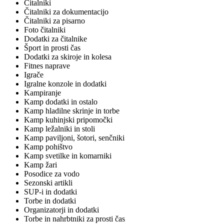
Čitalniki
Čitalniki za dokumentacijo
Čitalniki za pisarno
Foto čitalniki
Dodatki za čitalnike
Šport in prosti čas
Dodatki za skiroje in kolesa
Fitnes naprave
Igrače
Igralne konzole in dodatki
Kampiranje
Kamp dodatki in ostalo
Kamp hladilne skrinje in torbe
Kamp kuhinjski pripomočki
Kamp ležalniki in stoli
Kamp paviljoni, šotori, senčniki
Kamp pohištvo
Kamp svetilke in komarniki
Kamp žari
Posodice za vodo
Sezonski artikli
SUP-i in dodatki
Torbe in dodatki
Organizatorji in dodatki
Torbe in nahrbtniki za prosti čas