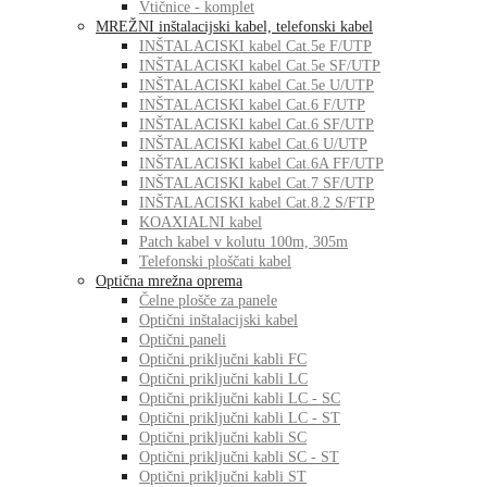
Vtičnice - komplet
MREŽNI inštalacijski kabel, telefonski kabel
INŠTALACISKI kabel Cat.5e F/UTP
INŠTALACISKI kabel Cat.5e SF/UTP
INŠTALACISKI kabel Cat.5e U/UTP
INŠTALACISKI kabel Cat.6 F/UTP
INŠTALACISKI kabel Cat.6 SF/UTP
INŠTALACISKI kabel Cat.6 U/UTP
INŠTALACISKI kabel Cat.6A FF/UTP
INŠTALACISKI kabel Cat.7 SF/UTP
INŠTALACISKI kabel Cat.8.2 S/FTP
KOAXIALNI kabel
Patch kabel v kolutu 100m, 305m
Telefonski ploščati kabel
Optična mrežna oprema
Čelne plošče za panele
Optični inštalacijski kabel
Optični paneli
Optični priključni kabli FC
Optični priključni kabli LC
Optični priključni kabli LC - SC
Optični priključni kabli LC - ST
Optični priključni kabli SC
Optični priključni kabli SC - ST
Optični priključni kabli ST