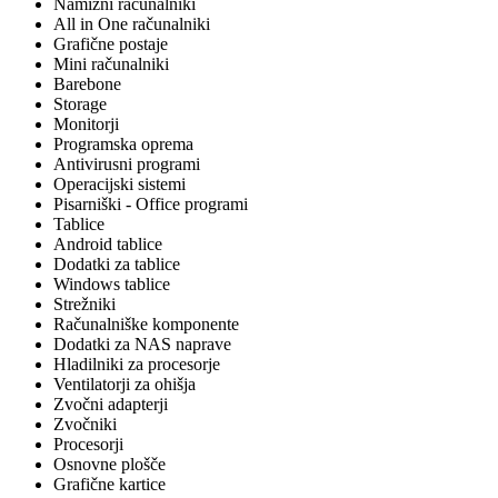
Namizni računalniki
All in One računalniki
Grafične postaje
Mini računalniki
Barebone
Storage
Monitorji
Programska oprema
Antivirusni programi
Operacijski sistemi
Pisarniški - Office programi
Tablice
Android tablice
Dodatki za tablice
Windows tablice
Strežniki
Računalniške komponente
Dodatki za NAS naprave
Hladilniki za procesorje
Ventilatorji za ohišja
Zvočni adapterji
Zvočniki
Procesorji
Osnovne plošče
Grafične kartice