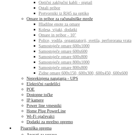
Optični zaključni kabli - pigtail
Ostali pribor
Pretvorniki iz RJ45 na optiko
Omare in pribor za računalniške mreže
Hladilne enote za omare
Kolesa, vijaki, dodatki
Omare in pribor - 10"
Police, vodila, organizatorji, svetila, perfororana vrata
Samostoječe omare 600x1000
Samostoječe omare 600x600
Samostoječe omare 600x800
Samostoječe omare 800x1000
Samostoječe omare 800x800
Zidne omare 600x150, 600x300, 600x450, 600x600
Neprekinjena napajanja - UPS
Električni razdelilci
POE
Dostopne točke
IP kamere
Power line vmesniki
Home Plug PowerLine
Wi-Fi ojačevalci
Dodatki za mrežno opremo
Pisarniška oprema
Aparati za vezavo