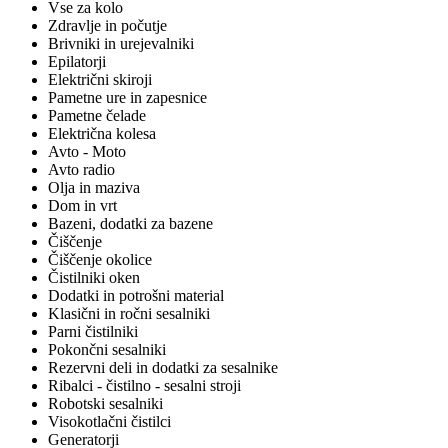
Vse za kolo
Zdravlje in počutje
Brivniki in urejevalniki
Epilatorji
Električni skiroji
Pametne ure in zapesnice
Pametne čelade
Električna kolesa
Avto - Moto
Avto radio
Olja in maziva
Dom in vrt
Bazeni, dodatki za bazene
Čiščenje
Čiščenje okolice
Čistilniki oken
Dodatki in potrošni material
Klasični in ročni sesalniki
Parni čistilniki
Pokončni sesalniki
Rezervni deli in dodatki za sesalnike
Ribalci - čistilno - sesalni stroji
Robotski sesalniki
Visokotlačni čistilci
Generatorji