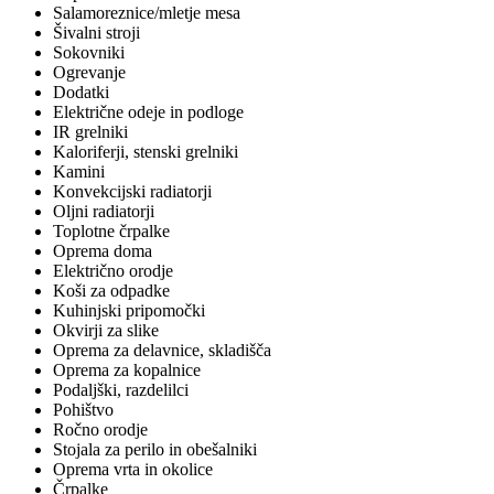
Salamoreznice/mletje mesa
Šivalni stroji
Sokovniki
Ogrevanje
Dodatki
Električne odeje in podloge
IR grelniki
Kaloriferji, stenski grelniki
Kamini
Konvekcijski radiatorji
Oljni radiatorji
Toplotne črpalke
Oprema doma
Električno orodje
Koši za odpadke
Kuhinjski pripomočki
Okvirji za slike
Oprema za delavnice, skladišča
Oprema za kopalnice
Podaljški, razdelilci
Pohištvo
Ročno orodje
Stojala za perilo in obešalniki
Oprema vrta in okolice
Črpalke