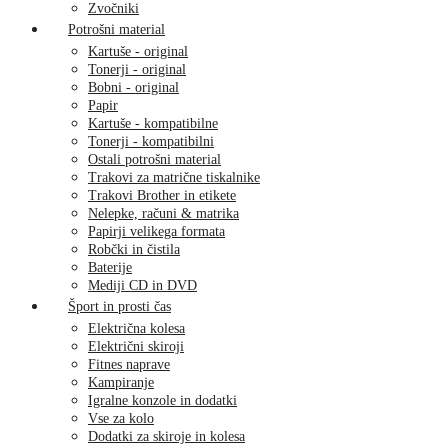
Zvočniki
Potrošni material
Kartuše - original
Tonerji - original
Bobni - original
Papir
Kartuše - kompatibilne
Tonerji - kompatibilni
Ostali potrošni material
Trakovi za matrične tiskalnike
Trakovi Brother in etikete
Nelepke, računi & matrika
Papirji velikega formata
Robčki in čistila
Baterije
Mediji CD in DVD
Šport in prosti čas
Električna kolesa
Električni skiroji
Fitnes naprave
Kampiranje
Igralne konzole in dodatki
Vse za kolo
Dodatki za skiroje in kolesa