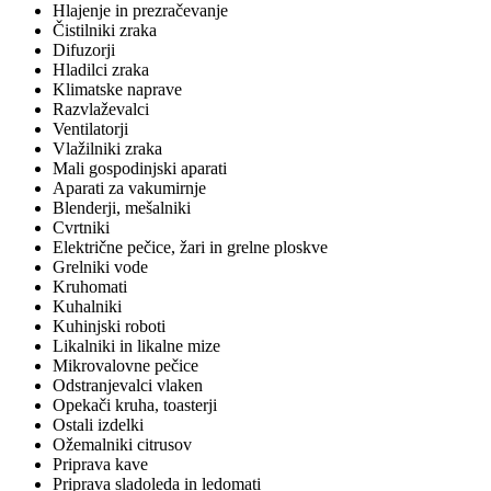
Hlajenje in prezračevanje
Čistilniki zraka
Difuzorji
Hladilci zraka
Klimatske naprave
Razvlaževalci
Ventilatorji
Vlažilniki zraka
Mali gospodinjski aparati
Aparati za vakumirnje
Blenderji, mešalniki
Cvrtniki
Električne pečice, žari in grelne ploskve
Grelniki vode
Kruhomati
Kuhalniki
Kuhinjski roboti
Likalniki in likalne mize
Mikrovalovne pečice
Odstranjevalci vlaken
Opekači kruha, toasterji
Ostali izdelki
Ožemalniki citrusov
Priprava kave
Priprava sladoleda in ledomati