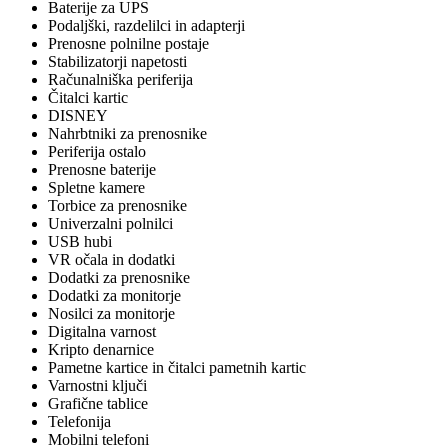
Baterije za UPS
Podaljški, razdelilci in adapterji
Prenosne polnilne postaje
Stabilizatorji napetosti
Računalniška periferija
Čitalci kartic
DISNEY
Nahrbtniki za prenosnike
Periferija ostalo
Prenosne baterije
Spletne kamere
Torbice za prenosnike
Univerzalni polnilci
USB hubi
VR očala in dodatki
Dodatki za prenosnike
Dodatki za monitorje
Nosilci za monitorje
Digitalna varnost
Kripto denarnice
Pametne kartice in čitalci pametnih kartic
Varnostni ključi
Grafične tablice
Telefonija
Mobilni telefoni