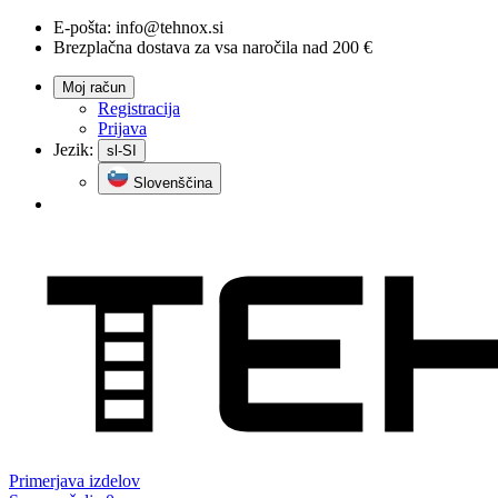
E-pošta:
info@tehnox.si
Brezplačna dostava za vsa naročila nad 200 €
Moj račun
Registracija
Prijava
Jezik:
sl-SI
Slovenščina
Primerjava
izdelov