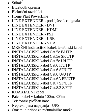
Stikala
Bluetooth oprema
Električni razdelilci
Home Plug PowerLine
LINE EXTENDER - podaljševalec signala
LINE EXTENDER - DVI
LINE EXTENDER - HDMI
LINE EXTENDER - PS2
LINE EXTENDER - USB
LINE EXTENDER - VGA
MREŽNI inštalacijski kabel, telefonski kabel
INŠTALACISKI kabel Cat.5e F/UTP
INŠTALACISKI kabel Cat.5e SF/UTP
INŠTALACISKI kabel Cat.5e U/UTP
INŠTALACISKI kabel Cat.6 F/UTP
INŠTALACISKI kabel Cat.6 SF/UTP
INŠTALACISKI kabel Cat.6 U/UTP
INŠTALACISKI kabel Cat.6A FF/UTP
INŠTALACISKI kabel Cat.7 SF/UTP
INŠTALACISKI kabel Cat.8.2 S/FTP
KOAXIALNI kabel
Patch kabel v kolutu 100m, 305m
Telefonski ploščati kabel
Neprekinjena napajanja - UPS
Omare in pribor za računalniške mreže