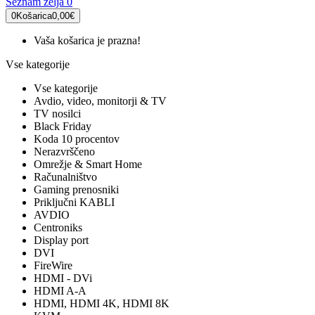
Seznam želja
0
0
Košarica
0,00€
Vaša košarica je prazna!
Vse kategorije
Vse kategorije
Avdio, video, monitorji & TV
TV nosilci
Black Friday
Koda 10 procentov
Nerazvrščeno
Omrežje & Smart Home
Računalništvo
Gaming prenosniki
Priključni KABLI
AVDIO
Centroniks
Display port
DVI
FireWire
HDMI - DVi
HDMI A-A
HDMI, HDMI 4K, HDMI 8K