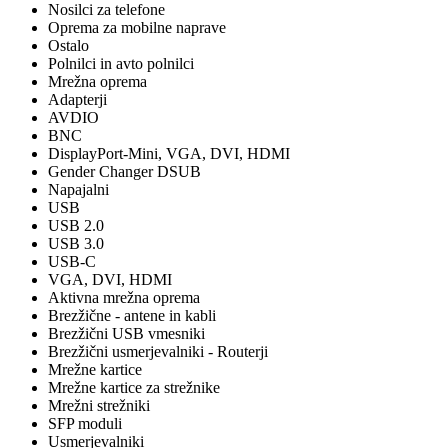
Nosilci za telefone
Oprema za mobilne naprave
Ostalo
Polnilci in avto polnilci
Mrežna oprema
Adapterji
AVDIO
BNC
DisplayPort-Mini, VGA, DVI, HDMI
Gender Changer DSUB
Napajalni
USB
USB 2.0
USB 3.0
USB-C
VGA, DVI, HDMI
Aktivna mrežna oprema
Brezžične - antene in kabli
Brezžični USB vmesniki
Brezžični usmerjevalniki - Routerji
Mrežne kartice
Mrežne kartice za strežnike
Mrežni strežniki
SFP moduli
Usmerjevalniki