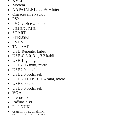
KVM
Modem
NAPAJALNI - 220V + interni
Označevanje kablov
PS2
PVC vezice za kable
SATA/eSATA
SCART
SERIJSKI
SVHS
TV - SAT
USB Repeater kabel
USB-C 3.0, 3.1, 3.2 kabli
USB-Lighting
USB2.0 - mini, micro
USB2.0 kabel
USB2.0 podaljšek
USB3.0 > USB3.0 - mini, micro
USB3.0 kabel
USB3.0 podaljšek
VGA
Prenosniki
Računalniki
Intel NUK
Gaming računalniki