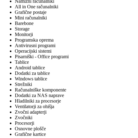
Namizni računalniki
All in One računalniki
Grafične postaje
Mini računalniki
Barebone
Storage
Monitorji
Programska oprema
Antivirusni programi
Operacijski sistemi
Pisarniški - Office programi
Tablice
Android tablice
Dodatki za tablice
Windows tablice
Strežniki
Računalniške komponente
Dodatki za NAS naprave
Hladilniki za procesorje
Ventilatorji za ohišja
Zvočni adapterji
Zvočniki
Procesorji
Osnovne plošče
Grafične kartice