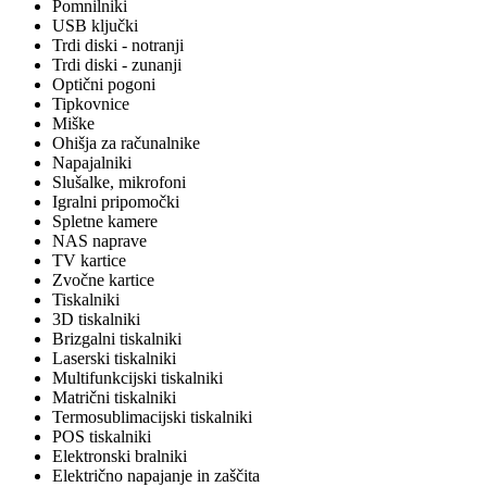
Pomnilniki
USB ključki
Trdi diski - notranji
Trdi diski - zunanji
Optični pogoni
Tipkovnice
Miške
Ohišja za računalnike
Napajalniki
Slušalke, mikrofoni
Igralni pripomočki
Spletne kamere
NAS naprave
TV kartice
Zvočne kartice
Tiskalniki
3D tiskalniki
Brizgalni tiskalniki
Laserski tiskalniki
Multifunkcijski tiskalniki
Matrični tiskalniki
Termosublimacijski tiskalniki
POS tiskalniki
Elektronski bralniki
Električno napajanje in zaščita