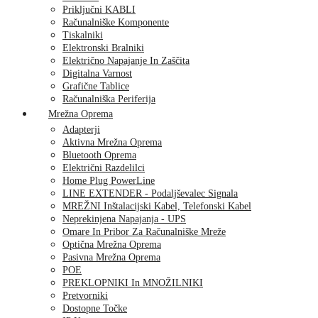
Priključni KABLI
Računalniške Komponente
Tiskalniki
Elektronski Bralniki
Električno Napajanje In Zaščita
Digitalna Varnost
Grafične Tablice
Računalniška Periferija
Mrežna Oprema
Adapterji
Aktivna Mrežna Oprema
Bluetooth Oprema
Električni Razdelilci
Home Plug PowerLine
LINE EXTENDER - Podaljševalec Signala
MREŽNI Inštalacijski Kabel, Telefonski Kabel
Neprekinjena Napajanja - UPS
Omare In Pribor Za Računalniške Mreže
Optična Mrežna Oprema
Pasivna Mrežna Oprema
POE
PREKLOPNIKI In MNOŽILNIKI
Pretvorniki
Dostopne Točke