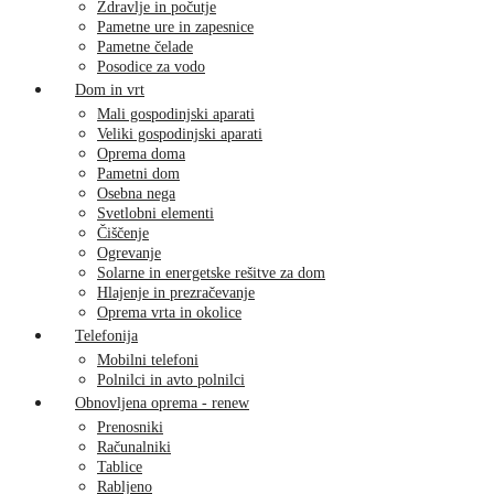
Zdravlje in počutje
Pametne ure in zapesnice
Pametne čelade
Posodice za vodo
Dom in vrt
Mali gospodinjski aparati
Veliki gospodinjski aparati
Oprema doma
Pametni dom
Osebna nega
Svetlobni elementi
Čiščenje
Ogrevanje
Solarne in energetske rešitve za dom
Hlajenje in prezračevanje
Oprema vrta in okolice
Telefonija
Mobilni telefoni
Polnilci in avto polnilci
Obnovljena oprema - renew
Prenosniki
Računalniki
Tablice
Rabljeno