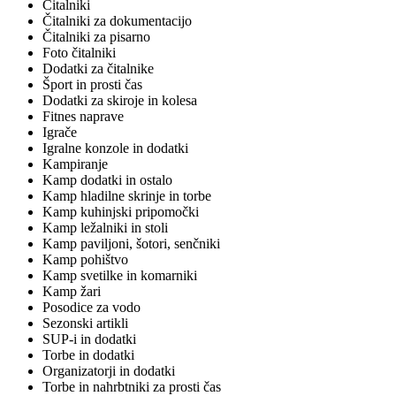
Čitalniki
Čitalniki za dokumentacijo
Čitalniki za pisarno
Foto čitalniki
Dodatki za čitalnike
Šport in prosti čas
Dodatki za skiroje in kolesa
Fitnes naprave
Igrače
Igralne konzole in dodatki
Kampiranje
Kamp dodatki in ostalo
Kamp hladilne skrinje in torbe
Kamp kuhinjski pripomočki
Kamp ležalniki in stoli
Kamp paviljoni, šotori, senčniki
Kamp pohištvo
Kamp svetilke in komarniki
Kamp žari
Posodice za vodo
Sezonski artikli
SUP-i in dodatki
Torbe in dodatki
Organizatorji in dodatki
Torbe in nahrbtniki za prosti čas