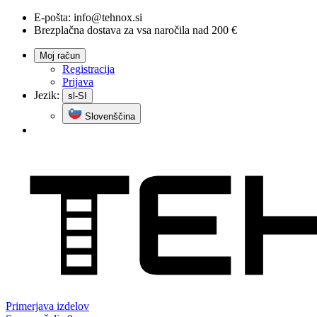
E-pošta:
info@tehnox.si
Brezplačna dostava za vsa naročila nad 200 €
Moj račun
Registracija
Prijava
Jezik:
sl-SI
Slovenščina
Primerjava
izdelov