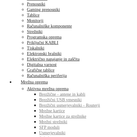
Prenosniki
Gaming prenosniki
Tablice
Monitorji
Računalniške komponente
Strežniki
Programska oprema
Priključni KABLI
Tiskalniki
Elektronski bralniki
Električno napajanje in zaščita
Digitalna varnost
Grafične tablice
Računalniška periferija
Mrežna oprema
Aktivna mrežna oprema
Brezžične - antene in kabli
Brezžični USB vmesniki
Brezžični usmerjevalniki - Routerji
Mrežne kartice
Mrežne kartice za strežnike
Mrežni strežniki
SFP moduli
Usmerjevalniki