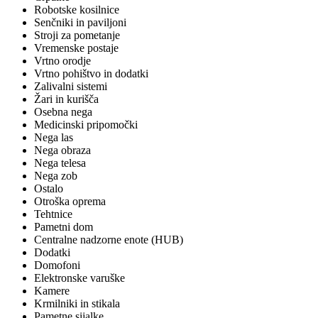
Robotske kosilnice
Senčniki in paviljoni
Stroji za pometanje
Vremenske postaje
Vrtno orodje
Vrtno pohištvo in dodatki
Zalivalni sistemi
Žari in kurišča
Osebna nega
Medicinski pripomočki
Nega las
Nega obraza
Nega telesa
Nega zob
Ostalo
Otroška oprema
Tehtnice
Pametni dom
Centralne nadzorne enote (HUB)
Dodatki
Domofoni
Elektronske varuške
Kamere
Krmilniki in stikala
Pametne sijalke