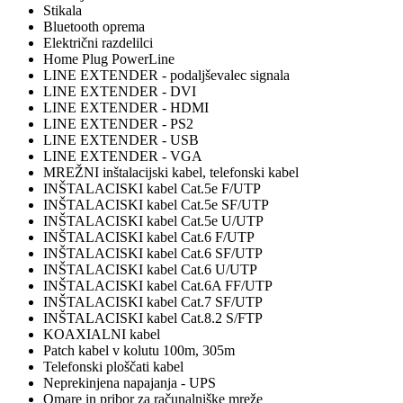
Stikala
Bluetooth oprema
Električni razdelilci
Home Plug PowerLine
LINE EXTENDER - podaljševalec signala
LINE EXTENDER - DVI
LINE EXTENDER - HDMI
LINE EXTENDER - PS2
LINE EXTENDER - USB
LINE EXTENDER - VGA
MREŽNI inštalacijski kabel, telefonski kabel
INŠTALACISKI kabel Cat.5e F/UTP
INŠTALACISKI kabel Cat.5e SF/UTP
INŠTALACISKI kabel Cat.5e U/UTP
INŠTALACISKI kabel Cat.6 F/UTP
INŠTALACISKI kabel Cat.6 SF/UTP
INŠTALACISKI kabel Cat.6 U/UTP
INŠTALACISKI kabel Cat.6A FF/UTP
INŠTALACISKI kabel Cat.7 SF/UTP
INŠTALACISKI kabel Cat.8.2 S/FTP
KOAXIALNI kabel
Patch kabel v kolutu 100m, 305m
Telefonski ploščati kabel
Neprekinjena napajanja - UPS
Omare in pribor za računalniške mreže