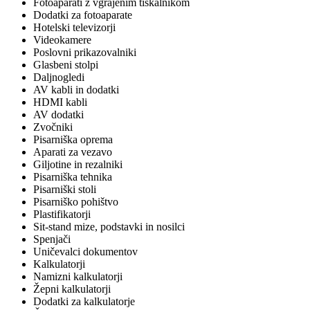
Fotoaparati z vgrajenim tiskalnikom
Dodatki za fotoaparate
Hotelski televizorji
Videokamere
Poslovni prikazovalniki
Glasbeni stolpi
Daljnogledi
AV kabli in dodatki
HDMI kabli
AV dodatki
Zvočniki
Pisarniška oprema
Aparati za vezavo
Giljotine in rezalniki
Pisarniška tehnika
Pisarniški stoli
Pisarniško pohištvo
Plastifikatorji
Sit-stand mize, podstavki in nosilci
Spenjači
Uničevalci dokumentov
Kalkulatorji
Namizni kalkulatorji
Žepni kalkulatorji
Dodatki za kalkulatorje