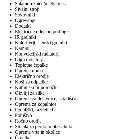
Salamoreznice/mletje mesa
Šivalni stroji
Sokovniki
Ogrevanje
Dodatki
Električne odeje in podloge
IR grelniki
Kaloriferji, stenski grelniki
Kamini
Konvekcijski radiatorji
Oljni radiatorji
Toplotne črpalke
Oprema doma
Električno orodje
Koši za odpadke
Kuhinjski pripomočki
Okvirji za slike
Oprema za delavnice, skladišča
Oprema za kopalnice
Podaljški, razdelilci
Pohištvo
Ročno orodje
Stojala za perilo in obešalniki
Oprema vrta in okolice
Črpalke