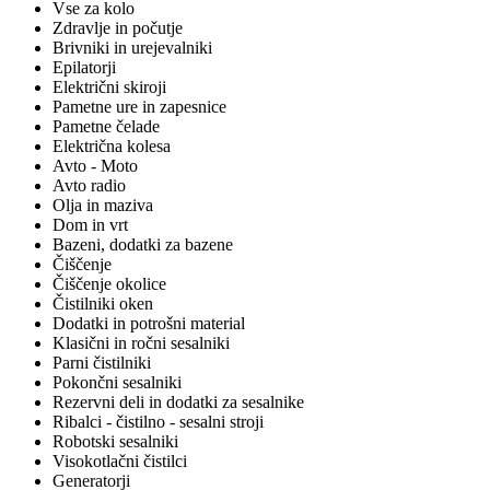
Vse za kolo
Zdravlje in počutje
Brivniki in urejevalniki
Epilatorji
Električni skiroji
Pametne ure in zapesnice
Pametne čelade
Električna kolesa
Avto - Moto
Avto radio
Olja in maziva
Dom in vrt
Bazeni, dodatki za bazene
Čiščenje
Čiščenje okolice
Čistilniki oken
Dodatki in potrošni material
Klasični in ročni sesalniki
Parni čistilniki
Pokončni sesalniki
Rezervni deli in dodatki za sesalnike
Ribalci - čistilno - sesalni stroji
Robotski sesalniki
Visokotlačni čistilci
Generatorji