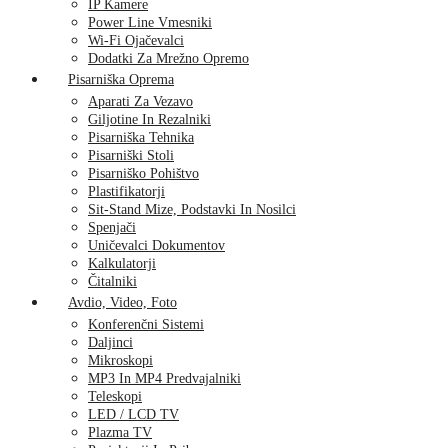
IP Kamere
Power Line Vmesniki
Wi-Fi Ojačevalci
Dodatki Za Mrežno Opremo
Pisarniška Oprema
Aparati Za Vezavo
Giljotine In Rezalniki
Pisarniška Tehnika
Pisarniški Stoli
Pisarniško Pohištvo
Plastifikatorji
Sit-Stand Mize, Podstavki In Nosilci
Spenjači
Uničevalci Dokumentov
Kalkulatorji
Čitalniki
Avdio, Video, Foto
Konferenčni Sistemi
Daljinci
Mikroskopi
MP3 In MP4 Predvajalniki
Teleskopi
LED / LCD TV
Plazma TV