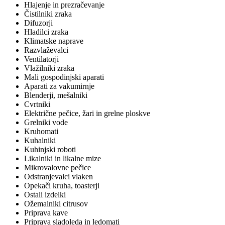
Hlajenje in prezračevanje
Čistilniki zraka
Difuzorji
Hladilci zraka
Klimatske naprave
Razvlaževalci
Ventilatorji
Vlažilniki zraka
Mali gospodinjski aparati
Aparati za vakumirnje
Blenderji, mešalniki
Cvrtniki
Električne pečice, žari in grelne ploskve
Grelniki vode
Kruhomati
Kuhalniki
Kuhinjski roboti
Likalniki in likalne mize
Mikrovalovne pečice
Odstranjevalci vlaken
Opekači kruha, toasterji
Ostali izdelki
Ožemalniki citrusov
Priprava kave
Priprava sladoleda in ledomati