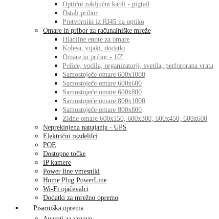
Optični zaključni kabli - pigtail
Ostali pribor
Pretvorniki iz RJ45 na optiko
Omare in pribor za računalniške mreže
Hladilne enote za omare
Kolesa, vijaki, dodatki
Omare in pribor - 10"
Police, vodila, organizatorji, svetila, perfororana vrata
Samostoječe omare 600x1000
Samostoječe omare 600x600
Samostoječe omare 600x800
Samostoječe omare 800x1000
Samostoječe omare 800x800
Zidne omare 600x150, 600x300, 600x450, 600x600
Neprekinjena napajanja - UPS
Električni razdelilci
POE
Dostopne točke
IP kamere
Power line vmesniki
Home Plug PowerLine
Wi-Fi ojačevalci
Dodatki za mrežno opremo
Pisarniška oprema
Aparati za vezavo