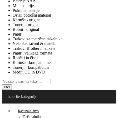
Baterije AAA
Mini baterije
Polnilne baterije
Ostali potrošni material
Kartuše - original
Tonerji - original
Bobni - original
Papir
Trakovi za matrične tiskalnike
Nelepke, računi & matrika
Trakovi Brother in etikete
Papirji velikega formata
Robčki in čistila
Kartuše - kompatibilne
Tonerji - kompatibilni
Mediji CD in DVD
Išči
Izberite kategorijo
Računalništvo
Računalniki