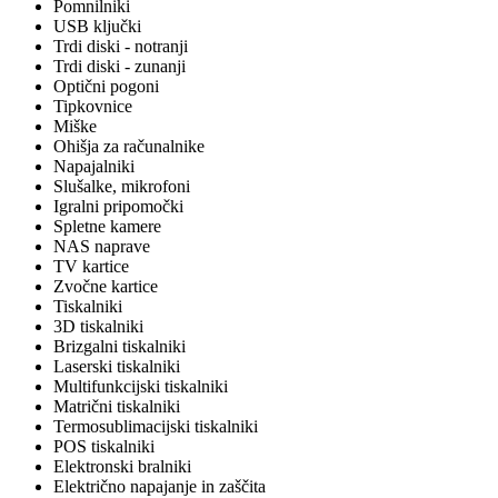
Pomnilniki
USB ključki
Trdi diski - notranji
Trdi diski - zunanji
Optični pogoni
Tipkovnice
Miške
Ohišja za računalnike
Napajalniki
Slušalke, mikrofoni
Igralni pripomočki
Spletne kamere
NAS naprave
TV kartice
Zvočne kartice
Tiskalniki
3D tiskalniki
Brizgalni tiskalniki
Laserski tiskalniki
Multifunkcijski tiskalniki
Matrični tiskalniki
Termosublimacijski tiskalniki
POS tiskalniki
Elektronski bralniki
Električno napajanje in zaščita