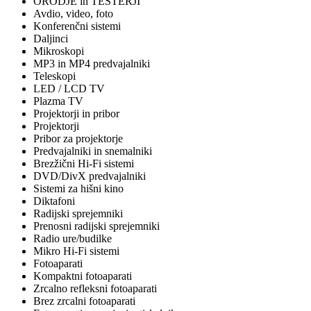
ORODJE in TESTERJI
Avdio, video, foto
Konferenčni sistemi
Daljinci
Mikroskopi
MP3 in MP4 predvajalniki
Teleskopi
LED / LCD TV
Plazma TV
Projektorji in pribor
Projektorji
Pribor za projektorje
Predvajalniki in snemalniki
Brezžični Hi-Fi sistemi
DVD/DivX predvajalniki
Sistemi za hišni kino
Diktafoni
Radijski sprejemniki
Prenosni radijski sprejemniki
Radio ure/budilke
Mikro Hi-Fi sistemi
Fotoaparati
Kompaktni fotoaparati
Zrcalno refleksni fotoaparati
Brez zrcalni fotoaparati