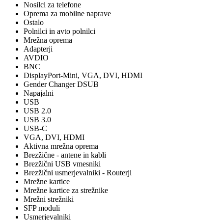
Nosilci za telefone
Oprema za mobilne naprave
Ostalo
Polnilci in avto polnilci
Mrežna oprema
Adapterji
AVDIO
BNC
DisplayPort-Mini, VGA, DVI, HDMI
Gender Changer DSUB
Napajalni
USB
USB 2.0
USB 3.0
USB-C
VGA, DVI, HDMI
Aktivna mrežna oprema
Brezžične - antene in kabli
Brezžični USB vmesniki
Brezžični usmerjevalniki - Routerji
Mrežne kartice
Mrežne kartice za strežnike
Mrežni strežniki
SFP moduli
Usmerjevalniki