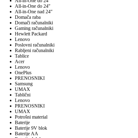
All-in-One do 24"
All-in-One do 24″
All-in-One nad 24″
Domača raba
Domači računalniki
Gaming računalniki
Hewlett Packard
Lenovo
Poslovni računalniki
Rabljeni računalniki
Tablice
Acer
Lenovo
OnePlus
PRENOSNIKI
Samsung
UMAX
Tablični
Lenovo
PRENOSNIKI
UMAX
Potrošni material
Baterije
Baterije 9V blok
Baterije AA