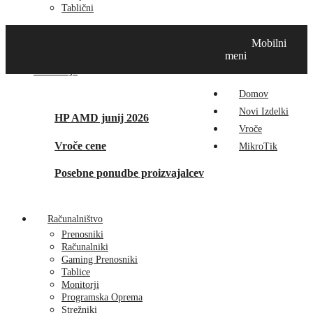
Tablični
Domov
Novi izdelki
Vroče
MikroTik
Tehnox izdelki
Mobilni
Vizualna prenova
Kontakt
O nas
meni
Promocije
Domov
Novi Izdelki
HP AMD junij 2026
Vroče
Vroče cene
MikroTik
Posebne ponudbe proizvajalcev
Računalništvo
Prenosniki
Računalniki
Gaming Prenosniki
Tablice
Monitorji
Programska Oprema
Strežniki