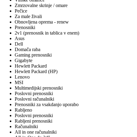
Zmrzovalne skrinje / omare
Pečice
Za male živali
Obnovljena oprema - renew
Prenosniki
2v1 (prenosnik in tablica v enem)
Asus
Dell
Domača raba
Gaming prenosniki
Gigabyte
Hewlett Packard
Hewlett Packard (HP)
Lenovo
MSI
Multimedijski prenosniki
Poslovni prenosniki
Poslovni računalniki
Prenosniki za vsakdanjo uporabo
Rabljeno
Poslovni prenosniki
Rabljeni prenosniki
Računalniki
All in one računalniki