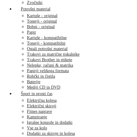
Zvočniki
Potrošni material
Kartuše - original
Tonerji - original
Bobni - original
Papir
Kartuše - kompatibilne
Tonerji - kompatibilni
Ostali potrošni material
Trakovi za matrične tiskalnike
Trakovi Brother in etikete
Nelepke, računi & matrika
Papirji velikega formata
Robčki in čistila
Baterije
Mediji CD in DVD
Šport in prosti čas
Električna kolesa
Električni skiroji
Fitnes naprave
Kampiranje
Igralne konzole in dodatki
Vse za kolo
Dodatki za skiroje in kolesa