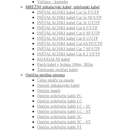
Vtičnice - komplet
MREŽNI inštalacijski kabel, telefonski kabel
INŠTALACISKI kabel Cat.5e F/UTP
INŠTALACISKI kabel Cat.5e SF/UTP
INŠTALACISKI kabel Cat.5e U/UTP
INŠTALACISKI kabel Cat.6 F/UTP
INŠTALACISKI kabel Cat.6 SF/UTP
INŠTALACISKI kabel Cat.6 U/UTP
INŠTALACISKI kabel Cat.6A FF/UTP
INŠTALACISKI kabel Cat.7 SF/UTP
INŠTALACISKI kabel Cat.8.2 S/FTP
KOAXIALNI kabel
Patch kabel v kolutu 100m, 305m
Telefonski ploščati kabel
Optična mrežna oprema
Čelne plošče za panele
Optični inštalacijski kabel
Optični paneli
Optični priključni kabli FC
Optični priključni kabli LC
Optični priključni kabli LC - SC
Optični priključni kabli LC - ST
Optični priključni kabli SC
Optični priključni kabli SC - ST
Optični priključni kabli ST