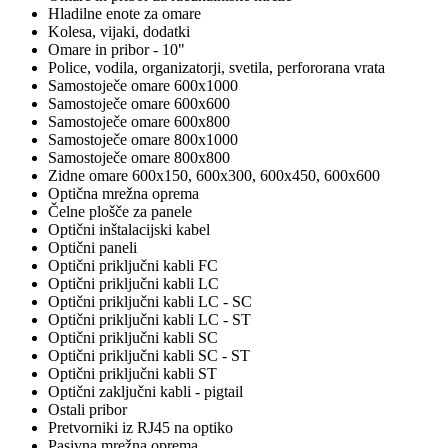
Hladilne enote za omare
Kolesa, vijaki, dodatki
Omare in pribor - 10"
Police, vodila, organizatorji, svetila, perfororana vrata
Samostoječe omare 600x1000
Samostoječe omare 600x600
Samostoječe omare 600x800
Samostoječe omare 800x1000
Samostoječe omare 800x800
Zidne omare 600x150, 600x300, 600x450, 600x600
Optična mrežna oprema
Čelne plošče za panele
Optični inštalacijski kabel
Optični paneli
Optični priključni kabli FC
Optični priključni kabli LC
Optični priključni kabli LC - SC
Optični priključni kabli LC - ST
Optični priključni kabli SC
Optični priključni kabli SC - ST
Optični priključni kabli ST
Optični zaključni kabli - pigtail
Ostali pribor
Pretvorniki iz RJ45 na optiko
Pasivna mrežna oprema