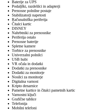
Baterije za UPS
Podaljški, razdelilci in adapterji
Prenosne polnilne postaje
Stabilizatorji napetosti
Računalniška periferija
Čitalci kartic
DISNEY
Nahrbtniki za prenosnike
Periferija ostalo
Prenosne baterije
Spletne kamere
Torbice za prenosnike
Univerzalni polnilci
USB hubi
VR očala in dodatki
Dodatki za prenosnike
Dodatki za monitorje
Nosilci za monitorje
Digitalna varnost
Kripto denarnice
Pametne kartice in čitalci pametnih kartic
Varnostni ključi
Grafične tablice
Telefonija
Mobilni telefoni