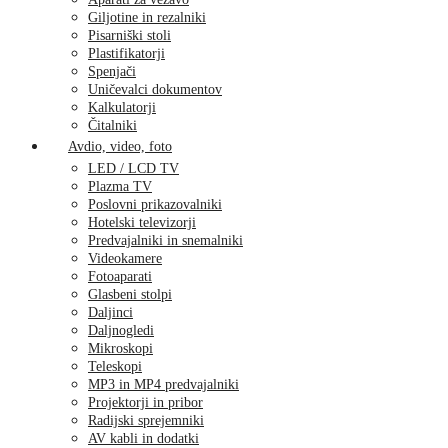
Giljotine in rezalniki
Pisarniški stoli
Plastifikatorji
Spenjači
Uničevalci dokumentov
Kalkulatorji
Čitalniki
Avdio, video, foto
LED / LCD TV
Plazma TV
Poslovni prikazovalniki
Hotelski televizorji
Predvajalniki in snemalniki
Videokamere
Fotoaparati
Glasbeni stolpi
Daljinci
Daljnogledi
Mikroskopi
Teleskopi
MP3 in MP4 predvajalniki
Projektorji in pribor
Radijski sprejemniki
AV kabli in dodatki