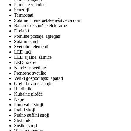
Pametne vtičnice
Senzorji
Termostati
Solarne in energetske rešitve za dom
Balkonske sončne elektrarne
Dodatki
Polnilne postaje, agregati
Solarni paneli
Svetlobni elementi
LED luči
LED sijalke, žarnice
LED trakovi
Namizne svetilke
Prenosne svetilke
Veliki gospodinjski aparati
Grelniki vode - bojler
Hladilniki
Kuhalne plošče
Nape
Pomivalni stroji
Pralni stroji
Pralno sušilni stroji
Štedilniki
Sušilni stroji
Vinske omarice