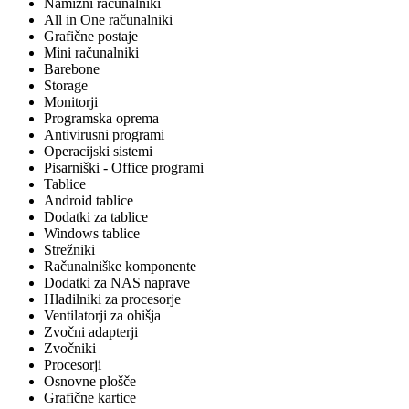
Namizni računalniki
All in One računalniki
Grafične postaje
Mini računalniki
Barebone
Storage
Monitorji
Programska oprema
Antivirusni programi
Operacijski sistemi
Pisarniški - Office programi
Tablice
Android tablice
Dodatki za tablice
Windows tablice
Strežniki
Računalniške komponente
Dodatki za NAS naprave
Hladilniki za procesorje
Ventilatorji za ohišja
Zvočni adapterji
Zvočniki
Procesorji
Osnovne plošče
Grafične kartice