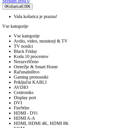
Seznam želja
0
0
Košarica
0,00€
Vaša košarica je prazna!
Vse kategorije
Vse kategorije
Avdio, video, monitorji & TV
TV nosilci
Black Friday
Koda 10 procentov
Nerazvrščeno
Omrežje & Smart Home
Računalništvo
Gaming prenosniki
Priključni KABLI
AVDIO
Centroniks
Display port
DVI
FireWire
HDMI - DVi
HDMI A-A
HDMI, HDMI 4K, HDMI 8K